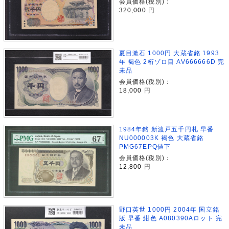
会員価格(税別)：
320,000
円
夏目漱石 1000円 大蔵省銘 1993
年 褐色 2桁ゾロ目 AV666666D 完
未品
会員価格(税別)：
18,000
円
1984年銘 新渡戸五千円札 早番
NU000003K 褐色 大蔵省銘
PMG67EPQ値下
会員価格(税別)：
12,800
円
野口英世 1000円 2004年 国立銘
版 早番 紺色 A080390Aロット 完
未品