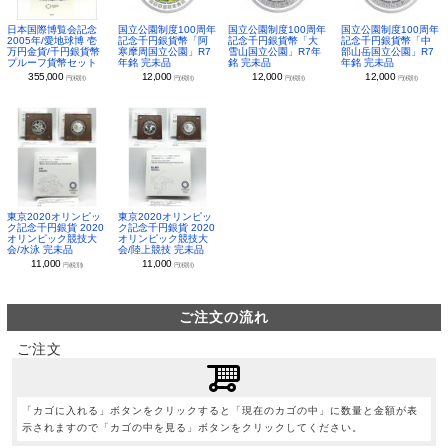
日本国際博覧会記念
国立公園制度100周年
国立公園制度100周年
国立公園制度100周年
2005年/愛地球博 壱
記念千円銀貨幣「阿
記念千円銀貨幣「大
記念千円銀貨幣「中
万円金貨/千円銀貨幣
寒摩周国立公園」R7
雪山国立公園」R7年
部山岳国立公園」R7
プルーフ貨幣セット
年銘 完未品
銘 完未品
年銘 完未品
355,000
12,000
12,000
12,000
円(税別)
円(税別)
円(税別)
円(税別)
東京2020オリンピッ
東京2020オリンピッ
ク記念千円銀貨 2020
ク記念千円銀貨 2020
オリンピック競技大
オリンピック競技大
会/水泳 完未品
会/陸上競技 完未品
11,000
11,000
円(税別)
円(税別)
ご注文の流れ
ご注文
「カゴに入れる」ボタンをクリックすると「現在のカゴの中」に数量と金額が表
示されますので「カゴの中を見る」ボタンをクリックしてください。