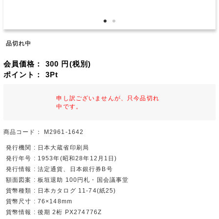
品切れ中
会員価格：
300
円(税別)
ポイント：
3
Pt
申し訳ございませんが、只今品切れ
中です。
商品コード：
M2961-1642
発行機関 : 日本大蔵省印刷局
発行年号 : 1953年(昭和28年12月1日)
発行情報 : 法定通貨、日本銀行券B号
額面図案 : 板垣退助 100円札・国会議事堂
貨幣種類 : 日本カタログ 11-74(紙25)
貨幣尺寸 : 76×148mm
貨幣情報 : 後期 2桁 PX274776Z