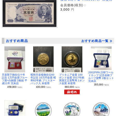
会員価格(税別)：
3,000
円
おすすめ商品
おすすめ商品一覧
2002FIFA 日韓ワール
昭和天皇様御在位60
ブリタニア金貨 100
天皇陛下御在位十年
ドカップ 記念金銀プ
年記念 10万円金貨 昭
ポンド金貨 2017年銘
記念 1万円金貨プルー
ルーフ貨幣 2枚セット
和62年銘 ブリスター
英国王立造幣局 1オン
フ貨+白銅貨 2枚組 平
完未品
パック入 未使用
ス金貨 未使用
成11年 完未品
355,000
円(税別)
430,000
660,000
458,000
円(税別)
円(税別)
円(税別)