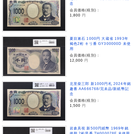
念
会員価格(税別)：
1,800
円
夏目漱石 1000円 大蔵省 1993年
褐色2桁 キリ番 GY300000D 未使
用
会員価格(税別)：
12,000
円
北里柴三郎 新1000円札 2024年銘
趣番 AA666768/完未品/新紙幣記
念
会員価格(税別)：
1,500
円
岩倉具視 新500円紙幣 1969年銘
後期 2桁早番 TH000078F 未使用