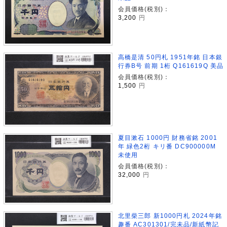
会員価格(税別)：
3,200
円
高橋是清 50円札 1951年銘 日本銀
行券B号 前期 1桁 Q161619Q 美品
会員価格(税別)：
1,500
円
夏目漱石 1000円 財務省銘 2001
年 緑色2桁 キリ番 DC900000M
未使用
会員価格(税別)：
32,000
円
北里柴三郎 新1000円札 2024年銘
趣番 AC301301/完未品/新紙幣記