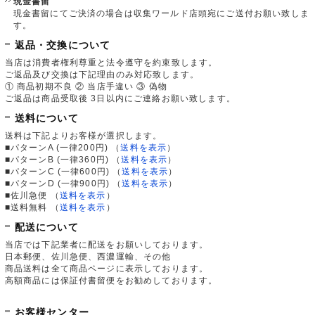
現金書留
現金書留にてご決済の場合は収集ワールド店頭宛にご送付お願い致しま
す。
返品・交換について
当店は消費者権利尊重と法令遵守を約束致します。
ご返品及び交換は下記理由のみ対応致します。
① 商品初期不良 ② 当店手違い ③ 偽物
ご返品は商品受取後 3日以内にご連絡お願い致します。
送料について
送料は下記よりお客様が選択します。
■パターンA (一律200円)
（
送料を表示
）
■パターンB (一律360円)
（
送料を表示
）
■パターンC (一律600円)
（
送料を表示
）
■パターンD (一律900円)
（
送料を表示
）
■佐川急便
（
送料を表示
）
■送料無料
（
送料を表示
）
配送について
当店では下記業者に配送をお願いしております。
日本郵便、佐川急便、西濃運輸、その他
商品送料は全て商品ページに表示しております。
高額商品には保証付書留便をお勧めしております。
お客様センター