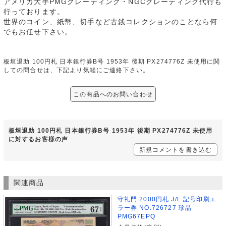
アメリカ大手PMGグレーティング・NGCグレーティング代行も
行っております。
世界のコイン、紙幣、切手など古銭コレクションのことなら何
でもお任せ下さい。
板垣退助 100円札 日本銀行券B号 1953年 後期 PX274776Z 未使用に関
しての問合せは、下記より気軽にご連絡下さい。
この商品へのお問い合わせ
板垣退助 100円札 日本銀行券B号 1953年 後期 PX274776Z 未使用
に対するお客様の声
新規コメントを書き込む
関連商品
守礼門 2000円札 J/L 記号印刷エ
ラー券 NO.726727 珍品
PMG67EPQ