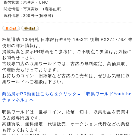
貨幣状態 : 未使用・UNC
関連情報 : 写真実物 (店頭在庫)
送料情報 : 200円〜(同梱可)
希少品
特価品
板垣退助 100円札 日本銀行券B号 1953年 後期 PX274776Z 未
使用の詳細情報は、
掲載写真と展示PR動画をご参考に、ご不明点ご要望はお気軽に
お問合せ下さい。
古銭専門店の収集ワールドでは、古銭の無料鑑定、高価買取、
代理販売も行っております。
お持ちのコイン、旧紙幣など古銭のご売却は、ぜひお気軽に収
集ワールドへご相談は下さい。
商品展示PR動画はこちらをクリック→「収集ワールドYoutube
チャンネル」へ
収集ワールドは、世界コイン、紙幣、切手、収集用品を売買す
る古銭専門店です。
高価買取、無料鑑定、代理販売、オークション代行などの業務
も行っております。