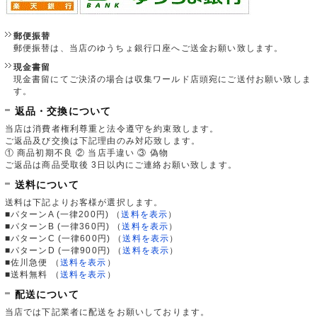
郵便振替
郵便振替は、当店のゆうちょ銀行口座へご送金お願い致します。
現金書留
現金書留にてご決済の場合は収集ワールド店頭宛にご送付お願い致しま
す。
返品・交換について
当店は消費者権利尊重と法令遵守を約束致します。
ご返品及び交換は下記理由のみ対応致します。
① 商品初期不良 ② 当店手違い ③ 偽物
ご返品は商品受取後 3日以内にご連絡お願い致します。
送料について
送料は下記よりお客様が選択します。
■パターンA (一律200円)
（
送料を表示
）
■パターンB (一律360円)
（
送料を表示
）
■パターンC (一律600円)
（
送料を表示
）
■パターンD (一律900円)
（
送料を表示
）
■佐川急便
（
送料を表示
）
■送料無料
（
送料を表示
）
配送について
当店では下記業者に配送をお願いしております。