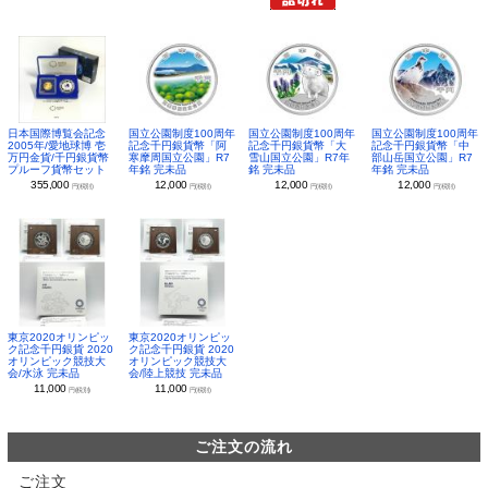
日本国際博覧会記念
国立公園制度100周年
国立公園制度100周年
国立公園制度100周年
2005年/愛地球博 壱
記念千円銀貨幣「阿
記念千円銀貨幣「大
記念千円銀貨幣「中
万円金貨/千円銀貨幣
寒摩周国立公園」R7
雪山国立公園」R7年
部山岳国立公園」R7
プルーフ貨幣セット
年銘 完未品
銘 完未品
年銘 完未品
355,000
12,000
12,000
12,000
円(税別)
円(税別)
円(税別)
円(税別)
東京2020オリンピッ
東京2020オリンピッ
ク記念千円銀貨 2020
ク記念千円銀貨 2020
オリンピック競技大
オリンピック競技大
会/水泳 完未品
会/陸上競技 完未品
11,000
11,000
円(税別)
円(税別)
ご注文の流れ
ご注文