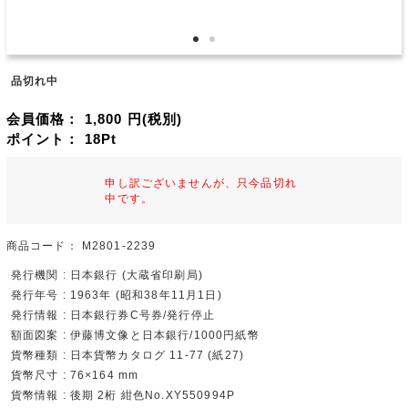
品切れ中
会員価格：
1,800
円(税別)
ポイント：
18
Pt
申し訳ございませんが、只今品切れ
中です。
商品コード：
M2801-2239
発行機関 : 日本銀行 (大蔵省印刷局)
発行年号 : 1963年 (昭和38年11月1日)
発行情報 : 日本銀行券C号券/発行停止
額面図案 : 伊藤博文像と日本銀行/1000円紙幣
貨幣種類 : 日本貨幣カタログ 11-77 (紙27)
貨幣尺寸 : 76×164 mm
貨幣情報 : 後期 2桁 紺色No.XY550994P