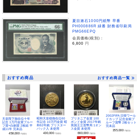
夏目漱石1000円紙幣 早番
PH000886R 緑番 財務省印刷局
PMG66EPQ
会員価格(税別)：
6,800
円
おすすめ商品
おすすめ商品一覧
2002FIFA 日韓ワール
昭和天皇様御在位60
ブリタニア金貨 100
天皇陛下御在位十年
ドカップ 記念金銀プ
年記念 10万円金貨 昭
ポンド金貨 2017年銘
記念 1万円金貨プルー
ルーフ貨幣 2枚セット
和62年銘 ブリスター
英国王立造幣局 1オン
フ貨+白銅貨 2枚組 平
完未品
パック入 未使用
ス金貨 未使用
成11年 完未品
355,000
円(税別)
430,000
660,000
458,000
円(税別)
円(税別)
円(税別)