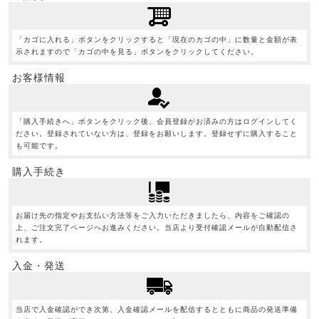
「カゴに入れる」ボタンをクリックすると「現在のカゴの中」に数量と金額が表
示されますので「カゴの中を見る」ボタンをクリックしてください。
お客様情報
「購入手続きへ」ボタンをクリック後、会員登録がお済みの方はログインしてく
ださい。登録されていない方は、登録をお願いします。登録せずに購入すること
も可能です。
購入手続き
お届け先の指定やお支払い方法等をご入力いただきましたら、内容をご確認の
上、ご注文完了ページへお進みください。当店より受付確認メールが自動配信さ
れます。
入金・発送
当店で入金確認ができ次第、入金確認メールを配信するとともに商品の発送準備