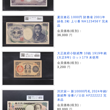
夏目漱石 1000円 財務省 2001年
緑色 2桁 上り番 NH123456Y 完未
品
会員価格(税別)：
36,000
円
大正政府小額紙幣 10銭 1919年銘
(大正8年) ロット179 未使用
会員価格(税別)：
3,200
円
渋沢栄一 新10000円札 2024年銘/
新紙幣 珍番/ゾロ目 AF222222 完
未品
会員価格(税別)：
80,000
円