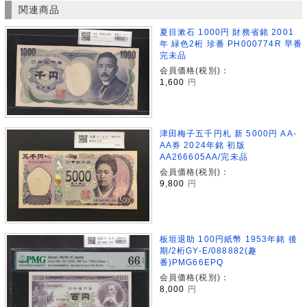
関連商品
夏目漱石 1000円 財務省銘 2001
年 緑色2桁 珍番 PH000774R 早番
完未品
会員価格(税別)：
1,600
円
津田梅子五千円札 新 5000円 AA-
AA券 2024年銘 初版
AA266605AA/完未品
会員価格(税別)：
9,800
円
板垣退助 100円紙幣 1953年銘 後
期/2桁GY-E/088882(趣
番)PMG66EPQ
会員価格(税別)：
8,000
円