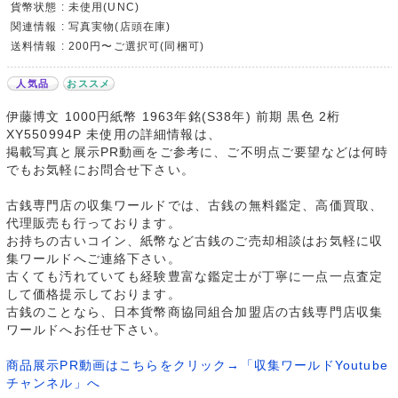
貨幣状態 : 未使用(UNC)
関連情報 : 写真実物(店頭在庫)
送料情報 : 200円〜ご選択可(同梱可)
人気品
おススメ
伊藤博文 1000円紙幣 1963年銘(S38年) 前期 黒色 2桁
XY550994P 未使用の詳細情報は、
掲載写真と展示PR動画をご参考に、ご不明点ご要望などは何時
でもお気軽にお問合せ下さい。
古銭専門店の収集ワールドでは、古銭の無料鑑定、高価買取、
代理販売も行っております。
お持ちの古いコイン、紙幣など古銭のご売却相談はお気軽に収
集ワールドへご連絡下さい。
古くても汚れていても経験豊富な鑑定士が丁寧に一点一点査定
して価格提示しております。
古銭のことなら、日本貨幣商協同組合加盟店の古銭専門店収集
ワールドへお任せ下さい。
商品展示PR動画はこちらをクリック→「収集ワールドYoutube
チャンネル」へ