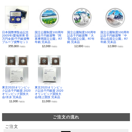
日本国際博覧会記念
国立公園制度100周年
国立公園制度100周年
国立公園制度100周年
2005年/愛地球博 壱
記念千円銀貨幣「阿
記念千円銀貨幣「大
記念千円銀貨幣「中
万円金貨/千円銀貨幣
寒摩周国立公園」R7
雪山国立公園」R7年
部山岳国立公園」R7
プルーフ貨幣セット
年銘 完未品
銘 完未品
年銘 完未品
355,000
12,000
12,000
12,000
円(税別)
円(税別)
円(税別)
円(税別)
東京2020オリンピッ
東京2020オリンピッ
ク記念千円銀貨 2020
ク記念千円銀貨 2020
オリンピック競技大
オリンピック競技大
会/水泳 完未品
会/陸上競技 完未品
11,000
11,000
円(税別)
円(税別)
ご注文の流れ
ご注文