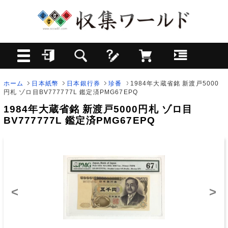
ホーム
日本紙幣
日本銀行券
珍番
1984年大蔵省銘 新渡戸5000
円札 ゾロ目BV777777L 鑑定済PMG67EPQ
1984年大蔵省銘 新渡戸5000円札 ゾロ目
BV777777L 鑑定済PMG67EPQ
<
>