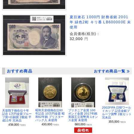
夏目漱石 1000円 財務省銘 2001
年 緑色2桁 キリ番 LB600000E 未
使用
会員価格(税別)：
32,000
円
おすすめ商品
おすすめ商品一覧
2002FIFA 日韓ワール
昭和天皇様御在位60
ブリタニア金貨 100
天皇陛下御在位十年
ドカップ 記念金銀プ
年記念 10万円金貨 昭
ポンド金貨 2017年銘
記念 1万円金貨プルー
ルーフ貨幣 2枚セット
和62年銘 ブリスター
英国王立造幣局 1オン
フ貨+白銅貨 2枚組 平
完未品
パック入 未使用
ス金貨 未使用
成11年 完未品
355,000
円(税別)
430,000
660,000
458,000
円(税別)
円(税別)
円(税別)