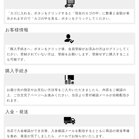
「カゴに入れる」ボタンをクリックすると「現在のカゴの中」に数量と金額が表
示されますので「カゴの中を見る」ボタンをクリックしてください。
お客様情報
「購入手続きへ」ボタンをクリック後、会員登録がお済みの方はログインしてく
ださい。登録されていない方は、登録をお願いします。登録せずに購入すること
も可能です。
購入手続き
お届け先の指定やお支払い方法等をご入力いただきましたら、内容をご確認の
上、ご注文完了ページへお進みください。当店より受付確認メールが自動配信さ
れます。
入金・発送
当店で入金確認ができ次第、入金確認メールを配信するとともに商品の発送準備
を進め、発送が完了しましたら、メールでお知らせいたします。