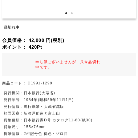
品切れ中
会員価格：
42,000
円(税別)
ポイント：
420
Pt
申し訳ございませんが、只今品切れ
中です。
商品コード：
D1991-1299
発行機関 : 日本銀行(大蔵省)
発行年号 : 1984年(昭和59年11月1日)
発行情報 : 現行紙幣・大蔵省銘版
額面図案 : 新渡戸稲造と富士山
貨幣種類 : 日本銀行券D号 カタログ11-80(紙30)
貨幣尺寸 : 155×76mm
貨幣情報 : 2桁記号色 褐色・ゾロ目