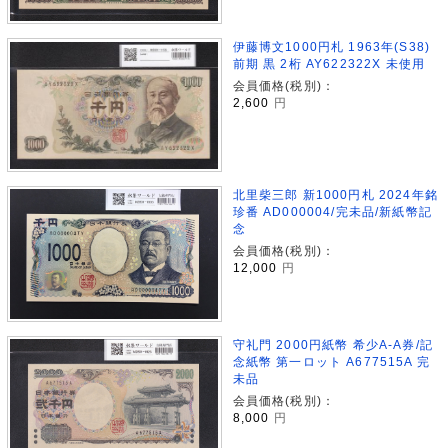
伊藤博文1000円札 1963年(S38)
前期 黒 2桁 AY622322X 未使用
会員価格(税別)：
2,600
円
北里柴三郎 新1000円札 2024年銘
珍番 AD000004/完未品/新紙幣記
念
会員価格(税別)：
12,000
円
守礼門 2000円紙幣 希少A-A券/記
念紙幣 第一ロット A677515A 完
未品
会員価格(税別)：
8,000
円