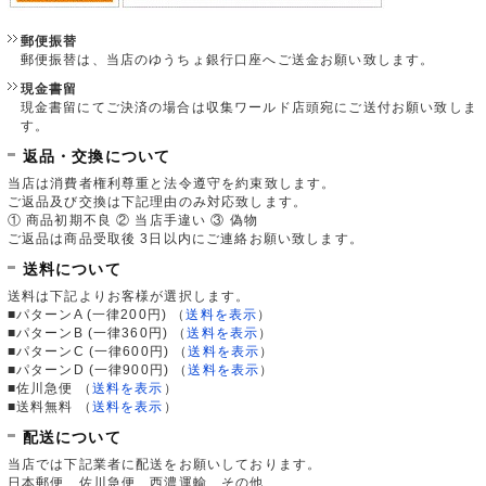
郵便振替
郵便振替は、当店のゆうちょ銀行口座へご送金お願い致します。
現金書留
現金書留にてご決済の場合は収集ワールド店頭宛にご送付お願い致しま
す。
返品・交換について
当店は消費者権利尊重と法令遵守を約束致します。
ご返品及び交換は下記理由のみ対応致します。
① 商品初期不良 ② 当店手違い ③ 偽物
ご返品は商品受取後 3日以内にご連絡お願い致します。
送料について
送料は下記よりお客様が選択します。
■パターンA (一律200円)
（
送料を表示
）
■パターンB (一律360円)
（
送料を表示
）
■パターンC (一律600円)
（
送料を表示
）
■パターンD (一律900円)
（
送料を表示
）
■佐川急便
（
送料を表示
）
■送料無料
（
送料を表示
）
配送について
当店では下記業者に配送をお願いしております。
日本郵便、佐川急便、西濃運輸、その他