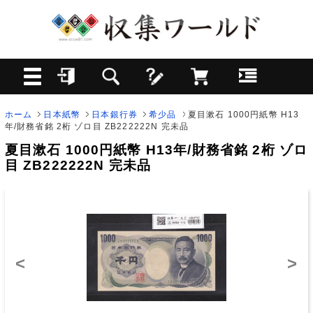
ホーム
日本紙幣
日本銀行券
希少品
夏目漱石 1000円紙幣 H13
年/財務省銘 2桁 ゾロ目 ZB222222N 完未品
夏目漱石 1000円紙幣 H13年/財務省銘 2桁 ゾロ
目 ZB222222N 完未品
<
>