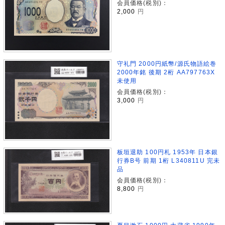
会員価格(税別)：
2,000
円
守礼門 2000円紙幣/源氏物語絵巻
2000年銘 後期 2桁 AA797763X
未使用
会員価格(税別)：
3,000
円
板垣退助 100円札 1953年 日本銀
行券B号 前期 1桁 L340811U 完未
品
会員価格(税別)：
8,800
円