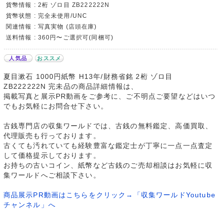
貨幣情報 : 2桁 ゾロ目 ZB222222N
貨幣状態 : 完全未使用/UNC
関連情報 : 写真実物 (店頭在庫)
送料情報 : 360円〜ご選択可(同梱可)
人気品
おススメ
夏目漱石 1000円紙幣 H13年/財務省銘 2桁 ゾロ目
ZB222222N 完未品の商品詳細情報は、
掲載写真と展示PR動画をご参考に、ご不明点ご要望などはいつ
でもお気軽にお問合せ下さい。
古銭専門店の収集ワールドでは、古銭の無料鑑定、高価買取、
代理販売も行っております。
古くても汚れていても経験豊富な鑑定士が丁寧に一点一点査定
して価格提示しております。
お持ちの古いコイン、紙幣など古銭のご売却相談はお気軽に収
集ワールドへご相談下さい。
商品展示PR動画はこちらをクリック→「収集ワールドYoutube
チャンネル」へ