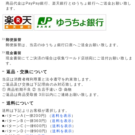
商品代金はPayPay銀行、楽天銀行とゆうちょ銀行へご送金お願い致し
ます。
郵便振替
郵便振替は、当店のゆうちょ銀行口座へご送金お願い致します。
現金書留
現金書留にてご決済の場合は収集ワールド店頭宛にご送付お願い致しま
す。
返品・交換について
当店は消費者権利尊重と法令遵守を約束致します。
ご返品及び交換は下記理由のみ対応致します。
① 商品初期不良 ② 当店手違い ③ 偽物
ご返品は商品受取後 3日以内にご連絡お願い致します。
送料について
送料は下記よりお客様が選択します。
■パターンA (一律200円)
（
送料を表示
）
■パターンB (一律360円)
（
送料を表示
）
■パターンC (一律600円)
（
送料を表示
）
■パターンD (一律900円)
（
送料を表示
）