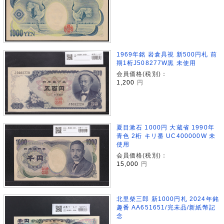
1969年銘 岩倉具視 新500円札 前
期1桁J508277W黒 未使用
会員価格(税別)：
1,200
円
夏目漱石 1000円 大蔵省 1990年
青色 2桁 キリ番 UC400000W 未
使用
会員価格(税別)：
15,000
円
北里柴三郎 新1000円札 2024年銘
趣番 AA651651/完未品/新紙幣記
念