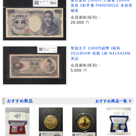
夏目漱石 1000円 大蔵省 1990年
黒色 2桁早番 PN000001E 未使用
極美
会員価格(税別)：
26,000
円
聖徳太子 1000円紙幣 (昭和
25)1950年 前期 1桁 N415434M
美品
会員価格(税別)：
5,000
円
おすすめ商品
おすすめ商品一覧