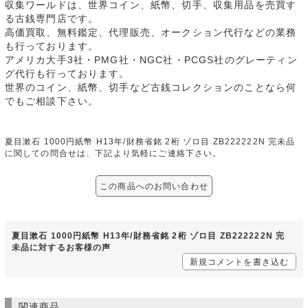
収集ワールドは、世界コイン、紙幣、切手、収集用品を売買す
る古銭専門店です。
高価買取、無料鑑定、代理販売、オークション代行などの業務
も行っております。
アメリカ大手3社・PMG社・NGC社・PCGS社のグレーティン
グ代行も行っております。
世界のコイン、紙幣、切手など古銭コレクションのことなら何
でもご相談下さい。
夏目漱石 1000円紙幣 H13年/財務省銘 2桁 ゾロ目 ZB222222N 完未品
に関しての問合せは、下記より気軽にご連絡下さい。
この商品へのお問い合わせ
夏目漱石 1000円紙幣 H13年/財務省銘 2桁 ゾロ目 ZB222222N 完
未品に対するお客様の声
新規コメントを書き込む
関連商品