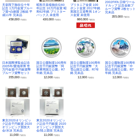
2002FIFA 日韓ワール
昭和天皇様御在位60
ブリタニア金貨 100
天皇陛下御在位十年
ドカップ 記念金銀プ
年記念 10万円金貨 昭
ポンド金貨 2017年銘
記念 1万円金貨プルー
ルーフ貨幣 2枚セット
和62年銘 ブリスター
英国王立造幣局 1オン
フ貨+白銅貨 2枚組 平
完未品
パック入 未使用
ス金貨 未使用
成11年 完未品
355,000
円(税別)
430,000
660,000
458,000
円(税別)
円(税別)
円(税別)
日本国際博覧会記念
国立公園制度100周年
国立公園制度100周年
国立公園制度100周年
2005年/愛地球博 壱
記念千円銀貨幣「阿
記念千円銀貨幣「大
記念千円銀貨幣「中
万円金貨/千円銀貨幣
寒摩周国立公園」R7
雪山国立公園」R7年
部山岳国立公園」R7
プルーフ貨幣セット
年銘 完未品
銘 完未品
年銘 完未品
355,000
12,000
12,000
12,000
円(税別)
円(税別)
円(税別)
円(税別)
東京2020オリンピッ
東京2020オリンピッ
ク記念千円銀貨 2020
ク記念千円銀貨 2020
オリンピック競技大
オリンピック競技大
会/水泳 完未品
会/陸上競技 完未品
11,000
11,000
円(税別)
円(税別)