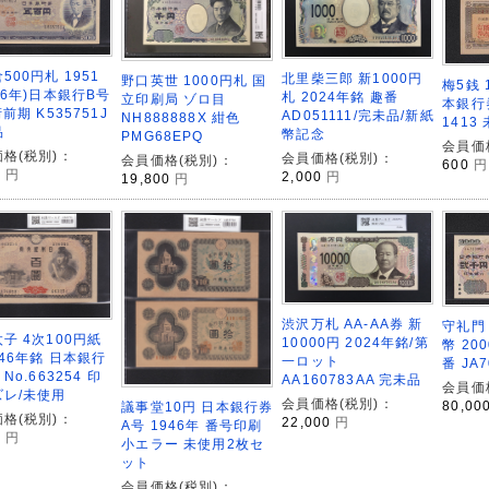
500円札 1951
北里柴三郎 新1000円
野口英世 1000円札 国
梅5銭 
26年)日本銀行B号
札 2024年銘 趣番
立印刷局 ゾロ目
本銀行
桁前期 K535751J
AD051111/完未品/新紙
NH888888X 紺色
1413
品
幣記念
PMG68EPQ
会員価
格(税別)：
会員価格(税別)：
会員価格(税別)：
600
円
0
円
2,000
円
19,800
円
渋沢万札 AA-AA券 新
守礼門 
子 4次100円紙
10000円 2024年銘/第
幣 20
946年銘 日本銀行
一ロット
番 JA
No.663254 印
AA160783AA 完未品
会員価
ズレ/未使用
会員価格(税別)：
80,00
議事堂10円 日本銀行券
格(税別)：
22,000
円
A号 1946年 番号印刷
0
円
小エラー 未使用2枚セ
ット
会員価格(税別)：