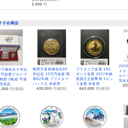
3,000
円
すすめ商品
200
昭和天皇様御在位60
ブリタニア金貨 100
陛下御在位十年記
ドカ
年記念 10万円金貨 昭
ポンド金貨 2017年銘
万円金貨プルーフ
ルー
和62年銘 ブリスター
英国王立造幣局 1オン
銅貨 2枚組 平成
完未
パック入 未使用
ス金貨 未使用
 完未品
35
430,000
円(税別)
660,000
円(税別)
8,000
円(税別)