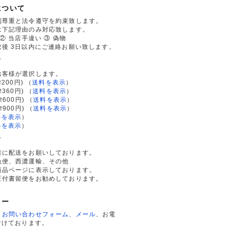
について
利尊重と法令遵守を約束致します。
は下記理由のみ対応致します。
② 当店手違い ③ 偽物
後 3日以内にご連絡お願い致します。
て
お客様が選択します。
200円)
（
送料を表示
）
律360円)
（
送料を表示
）
律600円)
（
送料を表示
）
律900円)
（
送料を表示
）
料を表示
）
料を表示
）
て
者に配送をお願いしております。
急便、西濃運輸、その他
商品ページに表示しております。
証付書留便をお勧めしております。
ター
、
お問い合わせフォーム
、
メール
、お電
付けております。