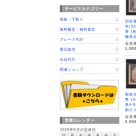
サービスカテゴリー
買取・下取り
旧岩倉
年(S
無料鑑定・無料査定
券 1
極美
グレード代行
会員価
1,00
委託販売
出品代行
関連ショップ
聖徳太
幣 1
券A号 
刷小
会員価
営業カレンダー
5,00
2026年8月の定休日
日
月
火
水
木
金
土