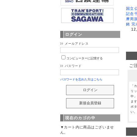
国立公
記念
摩周
銘 完
12
ログイン
メールアドレス
コンピューターに記憶する
ご
パスワード
パスワードを忘れた方はこちら
「
リ
中
ま
ボ
い
現在のカゴの中
▼カート内に商品はございませ
ん。