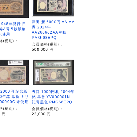
津田 新 5000円 AA-AA
1948年発行 日
券 2024年
券A号 5銭紙幣
AA266662AA 初版
 未使用
PMG-68EPQ
格(税別)：
会員価格(税別)：
500,000
円
2000円 記念紙
野口 1000円札 2004年
00年銘 珍番 キリ
銘 早番 YV000001N
700000C 未使用
記号黒色 PMG66EPQ
格(税別)：
会員価格(税別)：
0
円
22,000
円