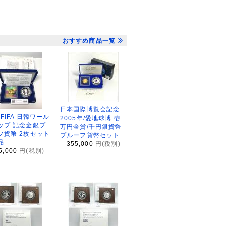
おすすめ商品一覧
日本国際博覧会記念
2FIFA 日韓ワール
2005年/愛地球博 壱
ップ 記念金銀プ
万円金貨/千円銀貨幣
フ貨幣 2枚セット
プルーフ貨幣セット
品
355,000
円(税別)
5,000
円(税別)