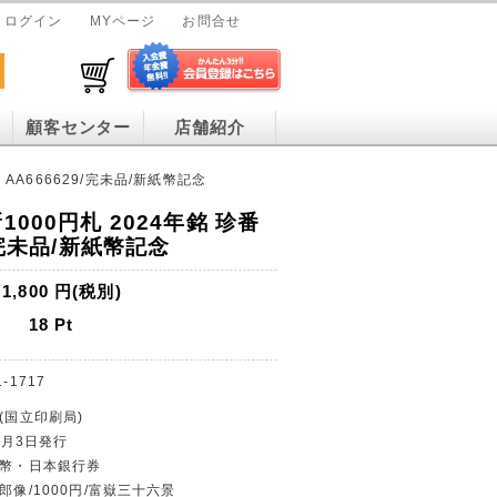
ログイン
MYページ
お問合せ
顧客センター
店舗紹介
 AA666629/完未品/新紙幣記念
1000円札 2024年銘 珍番
/完未品/新紙幣記念
1,800
円(税別)
18
Pt
1-1717
(国立印刷局)
年7月3日発行
紙幣・日本銀行券
郎像/1000円/富嶽三十六景