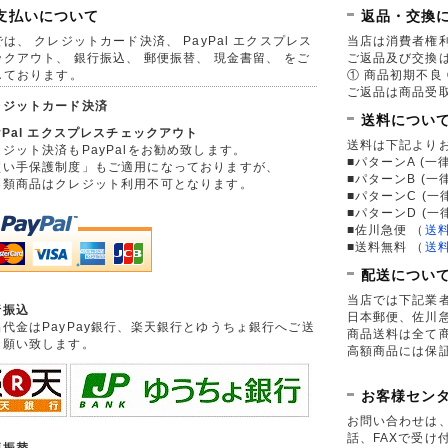
支払いについて
返品・交換
は、 クレジットカード決済、 PayPal エクスプレス
当店は消費者権
ックアウト、 銀行振込、 郵便振替、 現金書留、 をご
ご返品及び交換
しております。
① 商品初期不良 
ご返品は商品受取
レジットカード決済
送料につい
yPal エクスプレスチェックアウト
送料は下記より
ジット決済もPayPalをお勧め致します。
■パターンA (一律
買い手保護制度」もご適用になっておりますが、
■パターンB (一
券類商品はクレジット利用不可となります。
■パターンC (一
■パターンD (一
■佐川急便
（
送
■送料無料
（
送
配送につい
当店では下記業
行振込
日本郵便、佐川
品代金はPayPay銀行、楽天銀行とゆうちょ銀行へご送
商品送料は全て
お願い致します。
高額商品には保
お客様セン
お問い合わせは
話、FAXで受け
便振替