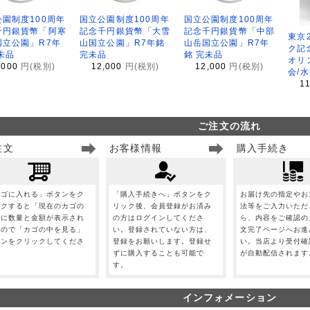
園制度100周年
国立公園制度100周年
国立公園制度100周年
千円銀貨幣「阿寒
記念千円銀貨幣「大雪
記念千円銀貨幣「中部
東京
国立公園」R7年
山国立公園」R7年銘
山岳国立公園」R7年
ク記
未品
完未品
銘 完未品
オリ
,000
円(税別)
12,000
円(税別)
12,000
円(税別)
会/
1
ご注文の流れ
注文
お客様情報
購入手続き
カゴに入れる」ボタンをク
「購入手続きへ」ボタンをク
お届け先の指定やお
ックすると「現在のカゴの
リック後、会員登録がお済み
法等をご入力いただ
」に数量と金額が表示され
の方はログインしてくださ
ら、内容をご確認の
すので「カゴの中を見る」
い。登録されていない方は、
文完了ページへお進
タンをクリックしてくださ
登録をお願いします。登録せ
い。当店より受付確
。
ずに購入することも可能で
が自動配信されます
す。
インフォメーション