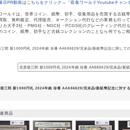
展示PR動画はこちらをクリック→「収集ワールドYoutubeチャン
ワールドは、世界コイン、紙幣、切手、収集用品を売買する古銭
買取、無料鑑定、代理販売、オークション代行などの業務も行っ
リカ大手3社・PMG社・NGC社・PCGS社のグレーティング代行
のコイン、紙幣、切手など古銭コレクションのことなら何でもご
三郎 新1000円札 2024年銘 珍番 AA666629/完未品/新紙幣記念に
北里柴三郎 新1000円札 2024年銘 珍番 AA666629/完未品
柴三郎 新1000円札 2024年銘 珍番 AA666629/完未品/新紙幣記念に対
連商品