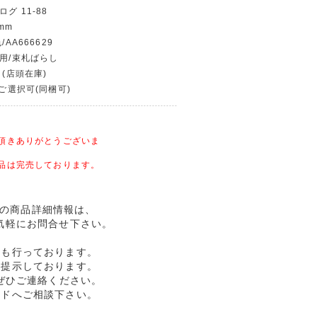
グ 11-88
mm
/AA666629
使用/束札ばらし
 (店頭在庫)
〜ご選択可(同梱可)
頂きありがとうございま
品は完売しております。
幣記念の商品詳細情報は、
気軽にお問合せ下さい。
売も行っております。
格提示しております。
ぜひご連絡ください。
ルドへご相談下さい。