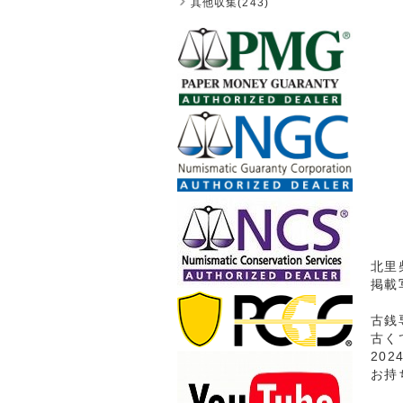
其他収集(243)
北里
掲載
古銭
古く
20
お持