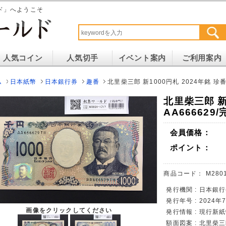
ド」へようこそ
人気コイン
人気切手
イベント案内
ご利用案内
ム
日本紙幣
日本銀行券
趣番
北里柴三郎 新1000円札 2024年銘 珍番
北里柴三郎 新
AA666629
会員価格：
ポイント：
商品コード：
M280
発行機関 : 日本銀行
発行年号 : 2024
画像をクリックしてください
発行情報 : 現行新
額面図案 : 北里柴三