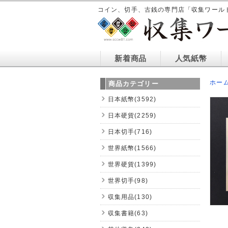
コイン、切手、古銭の専門店「収集ワール
新着商品
人気紙幣
ホー
商品カテゴリー
日本紙幣(3592)
日本硬貨(2259)
日本切手(716)
世界紙幣(1566)
世界硬貨(1399)
世界切手(98)
収集用品(130)
収集書籍(63)