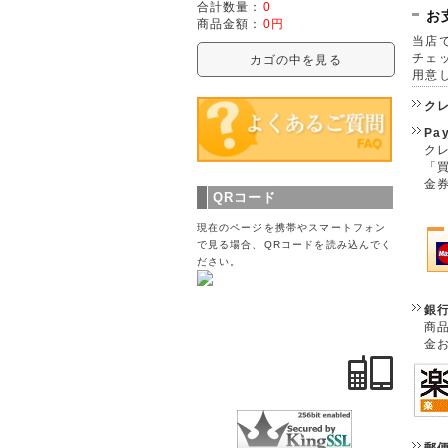
合計数量：
0
お
商品金額：
0円
当店で
チェ
カゴの中を見る
用意
ク
Pa
クレ
「
金
QRコード
現在のページを携帯やスマートフォン
で見る場合、QRコードを読み込んでく
ださい。
銀
商
金
郵