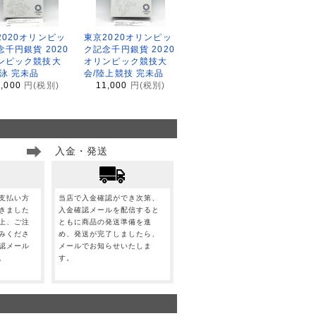
2020オリンピッ
東京2020オリンピッ
念千円銀貨 2020
ク記念千円銀貨 2020
ンピック競技大
オリンピック競技大
水泳 完未品
会/陸上競技 完未品
1,000
円(税別)
11,000
円(税別)
入金・発送
支払い方
当店で入金確認ができ次第、
きました
入金確認メールを配信すると
上、ご注
ともに商品の発送準備を進
みくださ
め、発送が完了しましたら、
認メール
メールでお知らせいたしま
。
す。