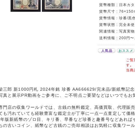
貨幣種類 : 日本カタロ
貨幣尺寸 : 76×150
貨幣情報 : 珍番/黒色
貨幣状態 : 完全未
関連情報 : 写真実物
送料情報 : 200円
人気品
おススメ
ご覧
す｡
当商
柴三郎 新1000円札 2024年銘 珍番 AA666629/完未品/新紙
写真と展示PR動画をご参考に、ご不明点ご要望などはいつでもお
専門店の収集ワールドでは、古銭の無料鑑定、高価買取、代理販
ても汚れていても経験豊富な鑑定士が丁寧に一点一点査定して価
24年版新紙幣のゾロ目、キリ番、早番など珍番と趣番号などあれば
ちの古いコイン、紙幣など古銭のご売却相談はお気軽に収集ワー