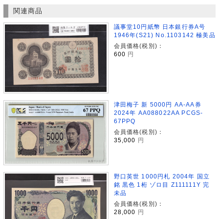
関連商品
議事堂10円紙幣 日本銀行券A号
1946年(S21) No.1103142 極美品
会員価格(税別)：
600
円
津田梅子 新 5000円 AA-AA券
2024年 AA088022AA PCGS-
67PPQ
会員価格(税別)：
35,000
円
野口英世 1000円札 2004年 国立
銘 黒色 1桁 ゾロ目 Z111111Y 完
未品
会員価格(税別)：
28,000
円