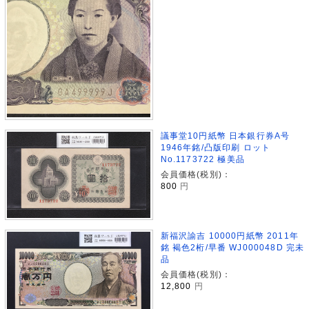
議事堂10円紙幣 日本銀行券A号
1946年銘/凸版印刷 ロット
No.1173722 極美品
会員価格(税別)：
800
円
新福沢諭吉 10000円紙幣 2011年
銘 褐色2桁/早番 WJ000048D 完未
品
会員価格(税別)：
12,800
円