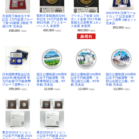
2002FIFA 日韓ワール
昭和天皇様御在位60
ブリタニア金貨 100
天皇陛下御在位十年
ドカップ 記念金銀プ
年記念 10万円金貨 昭
ポンド金貨 2017年銘
記念 1万円金貨プルー
ルーフ貨幣 2枚セット
和62年銘 ブリスター
英国王立造幣局 1オン
フ貨+白銅貨 2枚組 平
完未品
パック入 未使用
ス金貨 未使用
成11年 完未品
355,000
円(税別)
430,000
660,000
458,000
円(税別)
円(税別)
円(税別)
日本国際博覧会記念
国立公園制度100周年
国立公園制度100周年
国立公園制度100周年
2005年/愛地球博 壱
記念千円銀貨幣「阿
記念千円銀貨幣「大
記念千円銀貨幣「中
万円金貨/千円銀貨幣
寒摩周国立公園」R7
雪山国立公園」R7年
部山岳国立公園」R7
プルーフ貨幣セット
年銘 完未品
銘 完未品
年銘 完未品
355,000
12,000
12,000
12,000
円(税別)
円(税別)
円(税別)
円(税別)
東京2020オリンピッ
東京2020オリンピッ
ク記念千円銀貨 2020
ク記念千円銀貨 2020