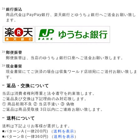
銀行振込
商品代金はPayPay銀行、楽天銀行とゆうちょ銀行へご送金お願い致し
ます。
郵便振替
郵便振替は、当店のゆうちょ銀行口座へご送金お願い致します。
現金書留
現金書留にてご決済の場合は収集ワールド店頭宛にご送付お願い致しま
す。
返品・交換について
当店は消費者権利尊重と法令遵守を約束致します。
ご返品及び交換は下記理由のみ対応致します。
① 商品初期不良 ② 当店手違い ③ 偽物
ご返品は商品受取後 3日以内にご連絡お願い致します。
送料について
送料は下記よりお客様が選択します。
■パターンA (一律200円)
（
送料を表示
）
■パターンB (一律360円)
（
送料を表示
）