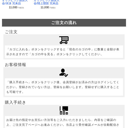
オリンピック競技大
オリンピック競技大
会/水泳 完未品
会/陸上競技 完未品
11,000
11,000
円(税別)
円(税別)
ご注文の流れ
ご注文
「カゴに入れる」ボタンをクリックすると「現在のカゴの中」に数量と金額が表
示されますので「カゴの中を見る」ボタンをクリックしてください。
お客様情報
「購入手続きへ」ボタンをクリック後、会員登録がお済みの方はログインしてく
ださい。登録されていない方は、登録をお願いします。登録せずに購入すること
も可能です。
購入手続き
お届け先の指定やお支払い方法等をご入力いただきましたら、内容をご確認の
上、ご注文完了ページへお進みください。当店より受付確認メールが自動配信さ