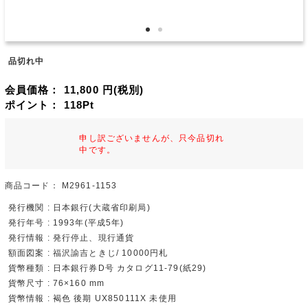
品切れ中
会員価格：
11,800
円(税別)
ポイント：
118
Pt
申し訳ございませんが、只今品切れ
中です。
商品コード：
M2961-1153
発行機関 : 日本銀行(大蔵省印刷局)
発行年号 : 1993年(平成5年)
発行情報 : 発行停止、現行通貨
額面図案 : 福沢諭吉ときじ/ 10000円札
貨幣種類 : 日本銀行券D号 カタログ11-79(紙29)
貨幣尺寸 : 76×160 mm
貨幣情報 : 褐色 後期 UX850111X 未使用