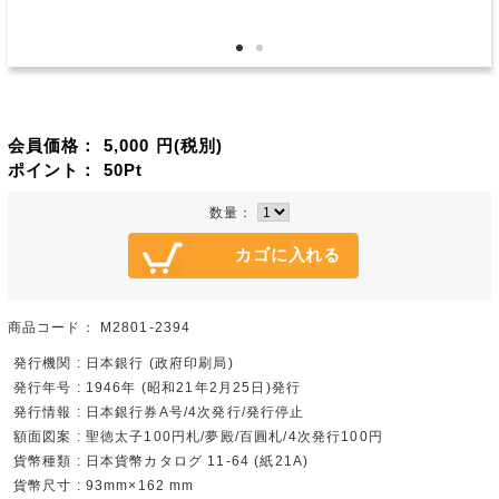
会員価格：
5,000
円(税別)
ポイント：
50
Pt
数量：
商品コード：
M2801-2394
発行機関 : 日本銀行 (政府印刷局)
発行年号 : 1946年 (昭和21年2月25日)発行
発行情報 : 日本銀行券A号/4次発行/発行停止
額面図案 : 聖徳太子100円札/夢殿/百圓札/4次発行100円
貨幣種類 : 日本貨幣カタログ 11-64 (紙21A)
貨幣尺寸 : 93mm×162 mm