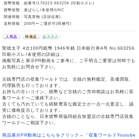
貨幣情報 : 組番号/176323-663256 (印刷小ズレ)
貨幣状態 : 束ばらし/未使用/UNC
関連情報 : 写真実物 (店頭在庫)
送料情報 : 200円〜ご選択可(同梱可)
人気品
特価品
おススメ
聖徳太子 4次100円紙幣 1946年銘 日本銀行券A号 No.663256
印刷小ズレ/未使用の詳細は、
掲載写真と展示PR動画をご参考に、ご不明点ご要望は何時でも
お気軽にお問合せ下さい。
古銭専門店の収集ワールドでは、古銭の無料鑑定、高価買取、
代理販売も行っております。
お持ちの古いコイン、紙幣など古銭のご売却相談はお気軽に収
集ワールドへご連絡下さい。
古くても汚れていても経験豊富な鑑定士が一点一点査定し、誠
実に価格提示しております。
古銭のことなら、日本貨幣商協同組合加盟店の古銭専門店収集
ワールドへご相談下さい。
商品展示PR動画はこちらをクリック→「収集ワールドYoutube