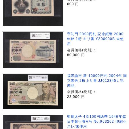
600
円
守礼門 2000円札 記念紙幣 2000
年銘 1桁 キリ番 Y200000B 未使
用
会員価格(税別)：
80,000
円
福沢諭吉 新 10000円札 2004年 国
立黒色 2桁上り番 JJ012345L 完
未品
会員価格(税別)：
28,000
円
聖徳太子 4次100円紙幣 1946年銘
日本銀行券A号 No.663262 印刷小
ズレ/未使用