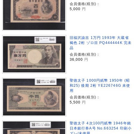
会員価格(税別)：
5,000
円
旧福沢諭吉 1万円 1993年 大蔵省
褐色 2桁 ゾロ目 PQ444444K 完未
品
会員価格(税別)：
36,000
円
聖徳太子 1000円紙幣 1950年 (昭
和25) 後期 2桁 YE226746G 未使
用
会員価格(税別)：
5,500
円
聖徳太子 4次100円紙幣 1946年銘
日本銀行券A号 No.663254 印刷小
ズレ/未使用