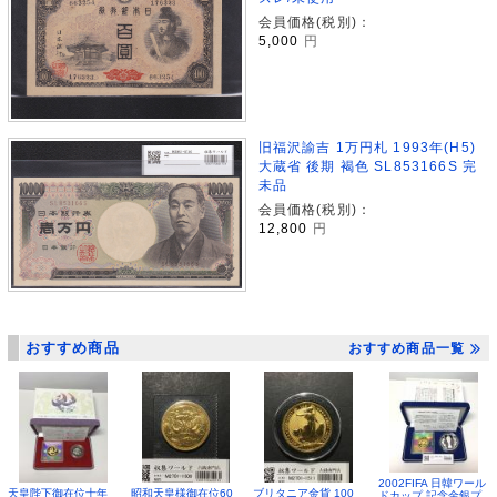
会員価格(税別)：
5,000
円
旧福沢諭吉 1万円札 1993年(H5)
大蔵省 後期 褐色 SL853166S 完
未品
会員価格(税別)：
12,800
円
おすすめ商品
おすすめ商品一覧
2002FIFA 日韓ワール
昭和天皇様御在位60
ブリタニア金貨 100
天皇陛下御在位十年
ドカップ 記念金銀プ