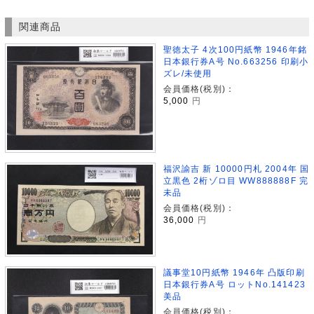
関連商品
聖徳太子 4次100円紙幣 1946年銘
日本銀行券A号 No.663256 印刷小
ズレ/未使用
会員価格(税別)：
5,000
円
福沢諭吉 新 10000円札 2004年 国
立黒色 2桁ゾロ目 WW888888F 完
未品
会員価格(税別)：
36,000
円
議事堂10円紙幣 1946年 凸版印刷
日本銀行券A号 ロットNo.141423
美品
会員価格(税別)：