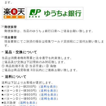
ます。
郵便振替
郵便振替は、当店のゆうちょ銀行口座へご送金お願い致します。
現金書留
現金書留にてご決済の場合は収集ワールド店頭宛にご送付お願い致しま
す。
返品・交換について
当店は消費者権利尊重と法令遵守を約束致します。
ご返品及び交換は下記理由のみ対応致します。
① 商品初期不良 ② 当店手違い ③ 偽物
ご返品は商品受取後 3日以内にご連絡お願い致します。
送料について
送料は下記よりお客様が選択します。
■パターンA (一律200円)
（
送料を表示
）
■パターンB (一律360円)
（
送料を表示
）
■パターンC (一律600円)
（
送料を表示
）
■パターンD (一律900円)
（
送料を表示
）
■佐川急便
（
送料を表示
）