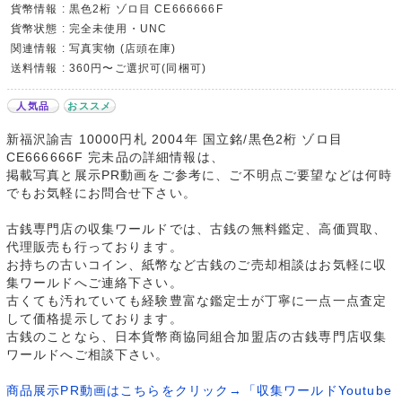
貨幣情報 : 黒色2桁 ゾロ目 CE666666F
貨幣状態 : 完全未使用・UNC
関連情報 : 写真実物 (店頭在庫)
送料情報 : 360円〜ご選択可(同梱可)
人気品
おススメ
新福沢諭吉 10000円札 2004年 国立銘/黒色2桁 ゾロ目
CE666666F 完未品の詳細情報は、
掲載写真と展示PR動画をご参考に、ご不明点ご要望などは何時
でもお気軽にお問合せ下さい。
古銭専門店の収集ワールドでは、古銭の無料鑑定、高価買取、
代理販売も行っております。
お持ちの古いコイン、紙幣など古銭のご売却相談はお気軽に収
集ワールドへご連絡下さい。
古くても汚れていても経験豊富な鑑定士が丁寧に一点一点査定
して価格提示しております。
古銭のことなら、日本貨幣商協同組合加盟店の古銭専門店収集
ワールドへご相談下さい。
商品展示PR動画はこちらをクリック→「収集ワールドYoutube