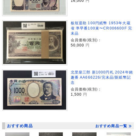
16,000
円
板垣退助 100円紙幣 1953年大蔵
省 準早番100束〜CR006600F 完
未品
会員価格(税別)：
50,000
円
北里柴三郎 新1000円札 2024年銘
趣番 AA666226/完未品/新紙幣記
念
会員価格(税別)：
1,500
円
おすすめ商品
おすすめ商品一覧