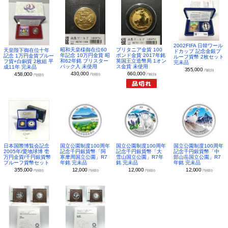
2002FIFA 日韓ワール
昭和天皇様御在位60
ブリタニア金貨 100
天皇陛下御在位十年
ドカップ 記念金銀プ
年記念 10万円金貨 昭
ポンド金貨 2017年銘
記念 1万円金貨プルー
ルーフ貨幣 2枚セット
和62年銘 ブリスター
英国王立造幣局 1オン
フ貨+白銅貨 2枚組 平
完未品
パック入 未使用
ス金貨 未使用
成11年 完未品
355,000
円(税別)
430,000
660,000
458,000
円(税別)
円(税別)
円(税別)
日本国際博覧会記念
国立公園制度100周年
国立公園制度100周年
国立公園制度100周年
2005年/愛地球博 壱
記念千円銀貨幣「阿
記念千円銀貨幣「大
記念千円銀貨幣「中
万円金貨/千円銀貨幣
寒摩周国立公園」R7
雪山国立公園」R7年
部山岳国立公園」R7
プルーフ貨幣セット
年銘 完未品
銘 完未品
年銘 完未品
355,000
12,000
12,000
12,000
円(税別)
円(税別)
円(税別)
円(税別)