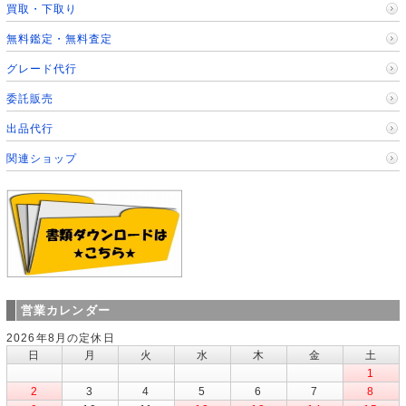
買取・下取り
無料鑑定・無料査定
グレード代行
委託販売
出品代行
関連ショップ
営業カレンダー
2026年8月の定休日
日
月
火
水
木
金
土
1
2
3
4
5
6
7
8