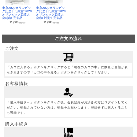
東京2020オリンピッ
東京2020オリンピッ
ク記念千円銀貨 2020
ク記念千円銀貨 2020
オリンピック競技大
オリンピック競技大
会/水泳 完未品
会/陸上競技 完未品
11,000
11,000
円(税別)
円(税別)
ご注文の流れ
ご注文
「カゴに入れる」ボタンをクリックすると「現在のカゴの中」に数量と金額が表
示されますので「カゴの中を見る」ボタンをクリックしてください。
お客様情報
「購入手続きへ」ボタンをクリック後、会員登録がお済みの方はログインしてく
ださい。登録されていない方は、登録をお願いします。登録せずに購入すること
も可能です。
購入手続き