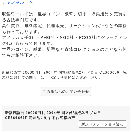
チャンネル」へ
収集ワールドは、世界コイン、紙幣、切手、収集用品を売買す
る古銭専門店です。
高価買取、無料鑑定、代理販売、オークション代行などの業務
も行っております。
アメリカ大手3社・PMG社・NGC社・PCGS社のグレーティン
グ代行も行っております。
世界のコイン、紙幣、切手など古銭コレクションのことなら何
でもご相談下さい。
新福沢諭吉 10000円札 2004年 国立銘/黒色2桁 ゾロ目 CE666666F 完
未品に関しての問合せは、下記より気軽にご連絡下さい。
この商品へのお問い合わせ
新福沢諭吉 10000円札 2004年 国立銘/黒色2桁 ゾロ目
CE666666F 完未品に対するお客様の声
新規コメントを書き込む