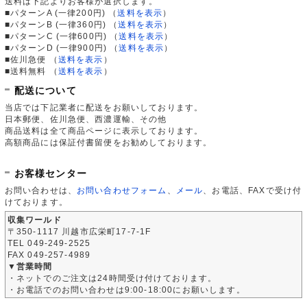
送料は下記よりお客様が選択します。
■パターンA (一律200円)
（
送料を表示
）
■パターンB (一律360円)
（
送料を表示
）
■パターンC (一律600円)
（
送料を表示
）
■パターンD (一律900円)
（
送料を表示
）
■佐川急便
（
送料を表示
）
■送料無料
（
送料を表示
）
配送について
当店では下記業者に配送をお願いしております。
日本郵便、佐川急便、西濃運輸、その他
商品送料は全て商品ページに表示しております。
高額商品には保証付書留便をお勧めしております。
お客様センター
お問い合わせは、
お問い合わせフォーム
、
メール
、お電話、FAXで受け付
けております。
収集ワールド
〒350-1117 川越市広栄町17-7-1F
TEL 049-249-2525
FAX 049-257-4989
▼営業時間
・ネットでのご注文は24時間受け付けております。
・お電話でのお問い合わせは9:00-18:00にお願いします。