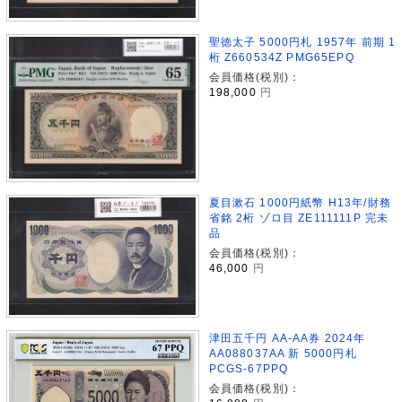
聖徳太子 5000円札 1957年 前期 1
桁 Z660534Z PMG65EPQ
会員価格(税別)：
198,000
円
夏目漱石 1000円紙幣 H13年/財務
省銘 2桁 ゾロ目 ZE111111P 完未
品
会員価格(税別)：
46,000
円
津田五千円 AA-AA券 2024年
AA088037AA 新 5000円札
PCGS-67PPQ
会員価格(税別)：