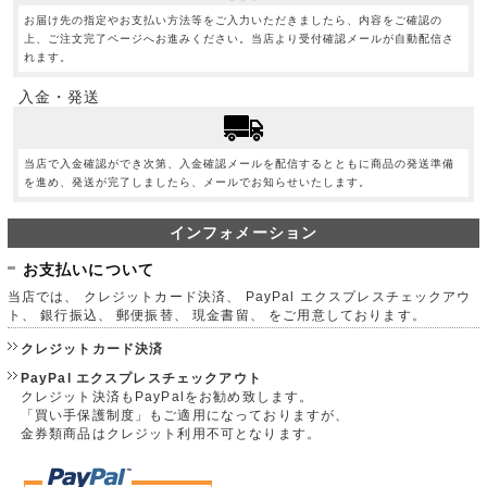
お届け先の指定やお支払い方法等をご入力いただきましたら、内容をご確認の
上、ご注文完了ページへお進みください。当店より受付確認メールが自動配信さ
れます。
入金・発送
当店で入金確認ができ次第、入金確認メールを配信するとともに商品の発送準備
を進め、発送が完了しましたら、メールでお知らせいたします。
インフォメーション
お支払いについて
当店では、 クレジットカード決済、 PayPal エクスプレスチェックアウ
ト、 銀行振込、 郵便振替、 現金書留、 をご用意しております。
クレジットカード決済
PayPal エクスプレスチェックアウト
クレジット決済もPayPalをお勧め致します。
「買い手保護制度」もご適用になっておりますが、
金券類商品はクレジット利用不可となります。