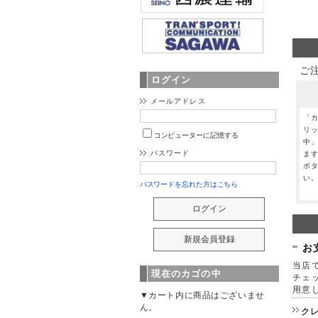
ご
ログイン
メールアドレス
「
リ
コンピューターに記憶する
中
パスワード
ま
ボ
い
パスワードを忘れた方はこちら
お
当店で
現在のカゴの中
チェ
用意
▼カート内に商品はございませ
ん。
ク