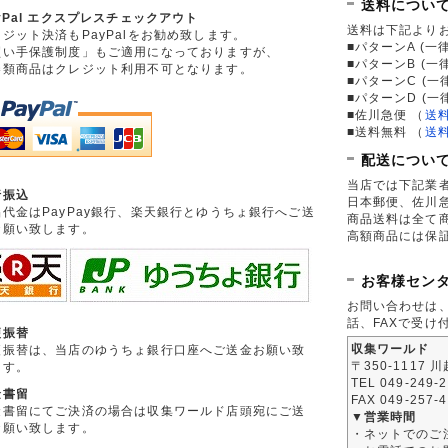
送料につい
yPal エクスプレスチェックアウト
送料は下記より
ジット決済もPayPalをお勧め致します。
■パターンA (一律
買い手保護制度」もご適用になっておりますが、
■パターンB (一
券類商品はクレジット利用不可となります。
■パターンC (一
■パターンD (一
■佐川急便
（
送
■送料無料
（
送
配送につい
当店では下記業
行振込
日本郵便、佐川
品代金はPayPay銀行、楽天銀行とゆうちょ銀行へご送
商品送料は全て
お願い致します。
高額商品には保
お客様セン
お問い合わせは
話、FAXで受け
便振替
収集ワールド
便振替は、当店のゆうちょ銀行口座へご送金お願い致
〒350-1117 
ます。
TEL 049-249-
金書留
FAX 049-257-
金書留にてご決済の場合は収集ワールド店頭宛にご送
▼営業時間
お願い致します。
・ネットでのご