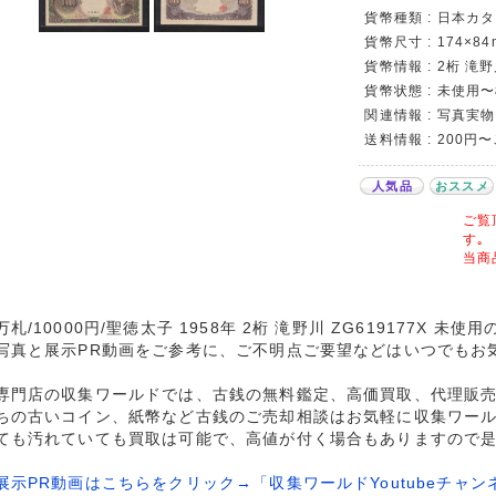
貨幣種類 : 日本カタロ
貨幣尺寸 : 174×84
貨幣情報 : 2桁 滝野
貨幣状態 : 未使用
関連情報 : 写真実物
送料情報 : 200円
人気品
おススメ
ご覧
す｡
当商
札/10000円/聖徳太子 1958年 2桁 滝野川 ZG619177X 未
写真と展示PR動画をご参考に、ご不明点ご要望などはいつでもお
専門店の収集ワールドでは、古銭の無料鑑定、高価買取、代理販
ちの古いコイン、紙幣など古銭のご売却相談はお気軽に収集ワー
ても汚れていても買取は可能で、高値が付く場合もありますので
展示PR動画はこちらをクリック→「収集ワールドYoutubeチャン