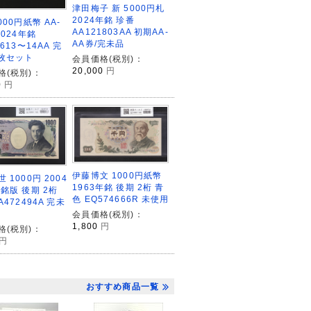
津田梅子 新 5000円札
2024年銘 珍番
000円紙幣 AA-
AA121803AA 初期AA-
2024年銘
AA券/完未品
6613〜14AA 完
2枚セット
会員価格(税別)：
20,000
円
格(税別)：
0
円
伊藤博文 1000円紙幣
 1000円 2004
1963年銘 後期 2桁 青
銘版 後期 2桁
色 EQ574666R 未使用
A472494A 完未
会員価格(税別)：
1,800
円
格(税別)：
円
おすすめ商品一覧