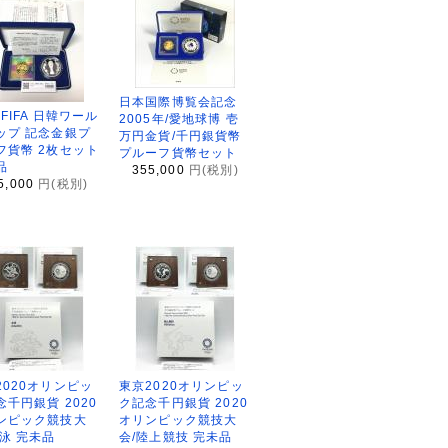
日本国際博覧会記念
2FIFA 日韓ワール
2005年/愛地球博 壱
ップ 記念金銀プ
万円金貨/千円銀貨幣
フ貨幣 2枚セット
プルーフ貨幣セット
品
355,000
円(税別)
5,000
円(税別)
2020オリンピッ
東京2020オリンピッ
念千円銀貨 2020
ク記念千円銀貨 2020
ンピック競技大
オリンピック競技大
水泳 完未品
会/陸上競技 完未品