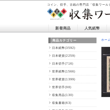
コイン、切手、古銭の専門店「収集ワール
新着商品
人気紙幣
ホー
商品カテゴリー
日本紙幣(3592)
日本硬貨(2259)
日本切手(716)
世界紙幣(1566)
世界硬貨(1399)
世界切手(98)
収集用品(130)
収集書籍(63)