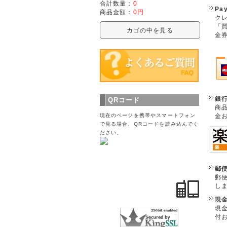
合計数量：
0
Pa
商品金額：
0円
クレ
「
カゴの中を見る
金
銀
QRコード
商
金
現在のページを携帯やスマートフォン
で見る場合、QRコードを読み込んでく
ださい。
郵
郵
し
現
現
付