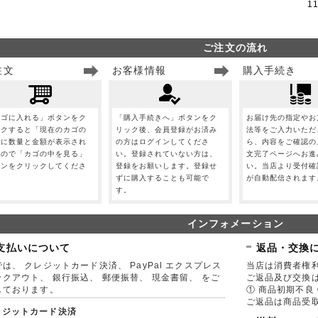
1
ご注文の流れ
注文
お客様情報
購入手続き
カゴに入れる」ボタンをク
「購入手続きへ」ボタンをク
お届け先の指定やお
ックすると「現在のカゴの
リック後、会員登録がお済み
法等をご入力いただ
」に数量と金額が表示され
の方はログインしてくださ
ら、内容をご確認の
すので「カゴの中を見る」
い。登録されていない方は、
文完了ページへお進
タンをクリックしてくださ
登録をお願いします。登録せ
い。当店より受付確
。
ずに購入することも可能で
が自動配信されます
す。
インフォメーション
支払いについて
返品・交換
は、 クレジットカード決済、 PayPal エクスプレス
当店は消費者権
ックアウト、 銀行振込、 郵便振替、 現金書留、 をご
ご返品及び交換
しております。
① 商品初期不良 
ご返品は商品受取
レジットカード決済