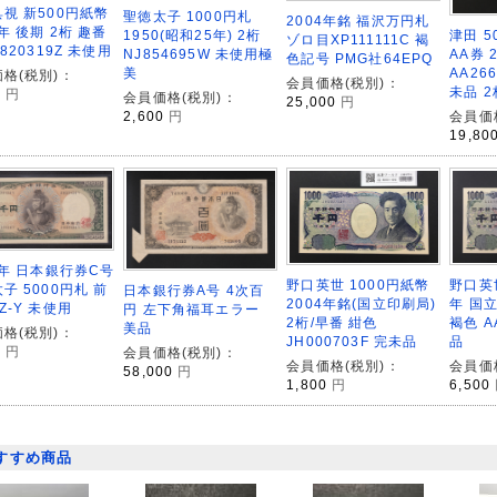
視 新500円紙幣
聖徳太子 1000円札
2004年銘 福沢万円札
9年 後期 2桁 趣番
1950(昭和25年) 2桁
津田 5
ゾロ目XP111111C 褐
P820319Z 未使用
NJ854695W 未使用極
AA券 
色記号 PMG社64EPQ
美
AA26
格(税別)：
会員価格(税別)：
未品 
0
円
会員価格(税別)：
25,000
円
2,600
円
会員価
19,80
7年 日本銀行券C号
野口英世
野口英世 1000円紙幣
子 5000円札 前
日本銀行券A号 4次百
年 国立
2004年銘(国立印刷局)
Z-Y 未使用
円 左下角福耳エラー
褐色 A
2桁/早番 紺色
美品
格(税別)：
品
JH000703F 完未品
0
円
会員価格(税別)：
会員価
会員価格(税別)：
58,000
円
6,500
1,800
円
すすめ商品