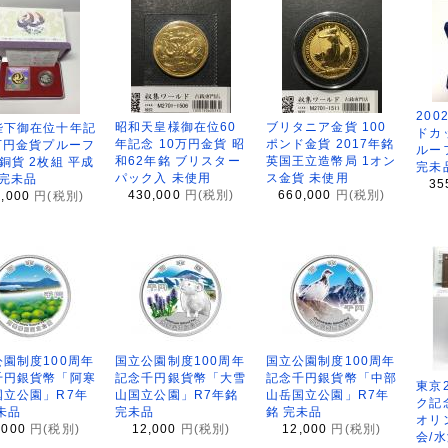
200
昭和天皇様御在位60
ブリタニア金貨 100
陛下御在位十年記
ドカ
年記念 10万円金貨 昭
ポンド金貨 2017年銘
万円金貨プルーフ
ルー
和62年銘 ブリスター
英国王立造幣局 1オン
銅貨 2枚組 平成
完未
パック入 未使用
ス金貨 未使用
 完未品
35
430,000
円(税別)
660,000
円(税別)
8,000
円(税別)
園制度100周年
国立公園制度100周年
国立公園制度100周年
千円銀貨幣「阿寒
記念千円銀貨幣「大雪
記念千円銀貨幣「中部
東京
国立公園」R7年
山国立公園」R7年銘
山岳国立公園」R7年
ク記
未品
完未品
銘 完未品
オリ
,000
円(税別)
12,000
円(税別)
12,000
円(税別)
会/