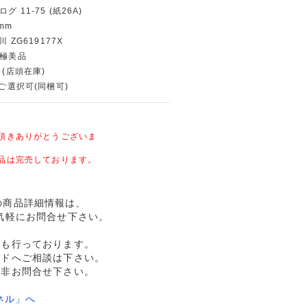
グ 11-75 (紙26A)
mm
川 ZG619177X
〜極美品
 (店頭在庫)
〜ご選択可(同梱可)
頂きありがとうございま
品は完売しております。
使用の商品詳細情報は、
気軽にお問合せ下さい。
売も行っております。
ルドへご相談は下さい。
是非お問合せ下さい。
ネル」へ