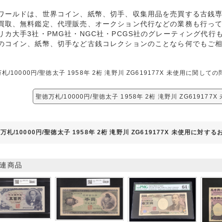
ワールドは、世界コイン、紙幣、切手、収集用品を売買する古銭
買取、無料鑑定、代理販売、オークション代行などの業務も行っ
リカ大手3社・PMG社・NGC社・PCGS社のグレーティング代行
のコイン、紙幣、切手など古銭コレクションのことなら何でもご
札/10000円/聖徳太子 1958年 2桁 滝野川 ZG619177X 未使用に
聖徳万札/10000円/聖徳太子 1958年 2桁 滝野川 ZG61917
万札/10000円/聖徳太子 1958年 2桁 滝野川 ZG619177X 未使用に対す
連商品