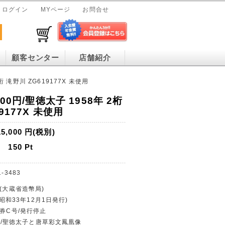
ログイン
MYページ
お問合せ
顧客センター
店舗紹介
桁 滝野川 ZG619177X 未使用
00円/聖徳太子 1958年 2桁
9177X 未使用
15,000
円(税別)
150
Pt
1-3483
行(大蔵省造幣局)
(昭和33年12月1日発行)
行券C号/発行停止
00円/聖徳太子と唐草彩文鳳凰像