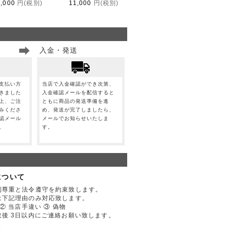
1,000
円(税別)
11,000
円(税別)
入金・発送
支払い方
当店で入金確認ができ次第、
きました
入金確認メールを配信すると
上、ご注
ともに商品の発送準備を進
みくださ
め、発送が完了しましたら、
認メール
メールでお知らせいたしま
。
す。
について
利尊重と法令遵守を約束致します。
は下記理由のみ対応致します。
② 当店手違い ③ 偽物
後 3日以内にご連絡お願い致します。