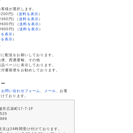
て
お客様が選択します。
200円)
（
送料を表示
）
律360円)
（
送料を表示
）
律600円)
（
送料を表示
）
律900円)
（
送料を表示
）
料を表示
）
料を表示
）
て
者に配送をお願いしております。
急便、西濃運輸、その他
商品ページに表示しております。
証付書留便をお勧めしております。
ター
、
お問い合わせフォーム
、
メール
、お電
付けております。
川越市広栄町17-7-1F
2525
4989
注文は24時間受け付けております。