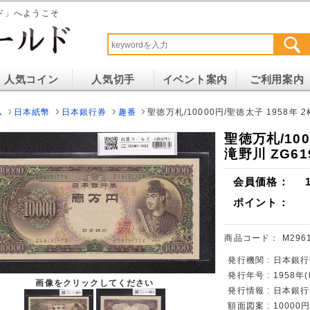
ド」へようこそ
人気コイン
人気切手
イベント案内
ご利用案内
ム
日本紙幣
日本銀行券
趣番
聖徳万札/10000円/聖徳太子 1958年 2
聖徳万札/100
滝野川 ZG61
会員価格：
ポイント：
商品コード：
M296
発行機関 : 日本銀
発行年号 : 1958年
画像をクリックしてください
発行情報 : 日本銀
額面図案 : 100