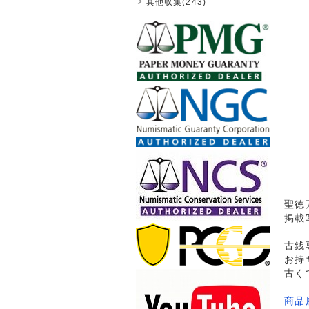
其他収集(243)
聖徳万
掲載
古銭
お持
古く
商品