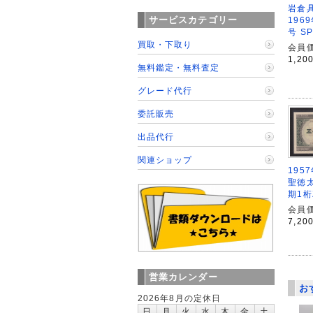
岩倉具
サービスカテゴリー
196
号 S
買取・下取り
会員価
1,20
無料鑑定・無料査定
グレード代行
委託販売
出品代行
関連ショップ
195
聖徳太
期1桁
会員価
7,20
営業カレンダー
お
2026年8月の定休日
日
月
火
水
木
金
土