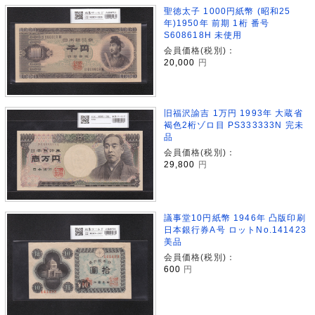
聖徳太子 1000円紙幣 (昭和25
年)1950年 前期 1桁 番号
S608618H 未使用
会員価格(税別)：
20,000
円
旧福沢諭吉 1万円 1993年 大蔵省
褐色2桁ゾロ目 PS333333N 完未
品
会員価格(税別)：
29,800
円
議事堂10円紙幣 1946年 凸版印刷
日本銀行券A号 ロットNo.141423
美品
会員価格(税別)：
600
円