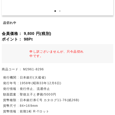
品切れ中
会員価格：
9,800
円(税別)
ポイント：
98
Pt
申し訳ございませんが、只今品切れ
中です。
商品コード：
M2961-8296
発行機関 : 日本銀行(大蔵省)
発行年号 : 1958年(昭和33年12月6日)
発行情報 : 発行停止、流通停止
額面図案 : 聖徳太子と夢殿/5000円
貨幣種類 : 日本銀行券C号 カタログ11-76(紙26B)
貨幣尺寸 : 84×169mm
貨幣情報 : 前期1桁 R-Yロット