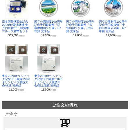
日本国際博覧会記念
国立公園制度100周年
国立公園制度100周年
国立公園制度100周年
2005年/愛地球博 壱
記念千円銀貨幣「阿
記念千円銀貨幣「大
記念千円銀貨幣「中
万円金貨/千円銀貨幣
寒摩周国立公園」R7
雪山国立公園」R7年
部山岳国立公園」R7
プルーフ貨幣セット
年銘 完未品
銘 完未品
年銘 完未品
355,000
12,000
12,000
12,000
円(税別)
円(税別)
円(税別)
円(税別)
東京2020オリンピッ
東京2020オリンピッ
ク記念千円銀貨 2020
ク記念千円銀貨 2020
オリンピック競技大
オリンピック競技大
会/水泳 完未品
会/陸上競技 完未品
11,000
11,000
円(税別)
円(税別)
ご注文の流れ
ご注文