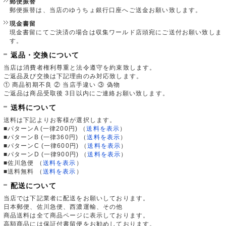
郵便振替
郵便振替は、当店のゆうちょ銀行口座へご送金お願い致します。
現金書留
現金書留にてご決済の場合は収集ワールド店頭宛にご送付お願い致しま
す。
返品・交換について
当店は消費者権利尊重と法令遵守を約束致します。
ご返品及び交換は下記理由のみ対応致します。
① 商品初期不良 ② 当店手違い ③ 偽物
ご返品は商品受取後 3日以内にご連絡お願い致します。
送料について
送料は下記よりお客様が選択します。
■パターンA (一律200円)
（
送料を表示
）
■パターンB (一律360円)
（
送料を表示
）
■パターンC (一律600円)
（
送料を表示
）
■パターンD (一律900円)
（
送料を表示
）
■佐川急便
（
送料を表示
）
■送料無料
（
送料を表示
）
配送について
当店では下記業者に配送をお願いしております。
日本郵便、佐川急便、西濃運輸、その他
商品送料は全て商品ページに表示しております。
高額商品には保証付書留便をお勧めしております。