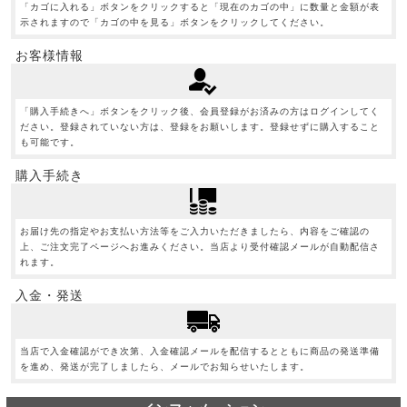
「カゴに入れる」ボタンをクリックすると「現在のカゴの中」に数量と金額が表
示されますので「カゴの中を見る」ボタンをクリックしてください。
お客様情報
「購入手続きへ」ボタンをクリック後、会員登録がお済みの方はログインしてく
ださい。登録されていない方は、登録をお願いします。登録せずに購入すること
も可能です。
購入手続き
お届け先の指定やお支払い方法等をご入力いただきましたら、内容をご確認の
上、ご注文完了ページへお進みください。当店より受付確認メールが自動配信さ
れます。
入金・発送
当店で入金確認ができ次第、入金確認メールを配信するとともに商品の発送準備
を進め、発送が完了しましたら、メールでお知らせいたします。