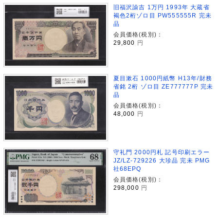
旧福沢諭吉 1万円 1993年 大蔵省
褐色2桁ゾロ目 PW555555R 完未
品
会員価格(税別)：
29,800
円
夏目漱石 1000円紙幣 H13年/財務
省銘 2桁 ゾロ目 ZE777777P 完未
品
会員価格(税別)：
48,000
円
守礼門 2000円札 記号印刷エラー
JZ/LZ-729226 大珍品 完未 PMG
社68EPQ
会員価格(税別)：
298,000
円