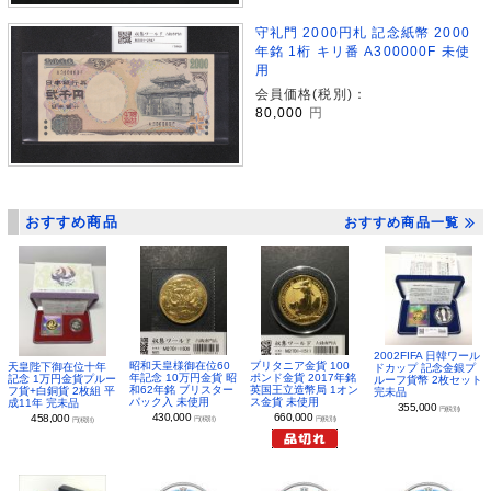
守礼門 2000円札 記念紙幣 2000
年銘 1桁 キリ番 A300000F 未使
用
会員価格(税別)：
80,000
円
おすすめ商品
おすすめ商品一覧
2002FIFA 日韓ワール
昭和天皇様御在位60
ブリタニア金貨 100
天皇陛下御在位十年
ドカップ 記念金銀プ
年記念 10万円金貨 昭
ポンド金貨 2017年銘
記念 1万円金貨プルー
ルーフ貨幣 2枚セット
和62年銘 ブリスター
英国王立造幣局 1オン
フ貨+白銅貨 2枚組 平
完未品
パック入 未使用
ス金貨 未使用
成11年 完未品
355,000
円(税別)
430,000
660,000
458,000
円(税別)
円(税別)
円(税別)