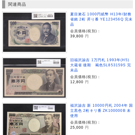
関連商品
夏目漱石 1000円紙幣 H13年/財務
省銘 2桁 昇り番 YE123456Q 完未
品
会員価格(税別)：
39,800
円
旧福沢諭吉 1万円札 1993年(H5)
大蔵省 後期 褐色SL853159S 完
未品
会員価格(税別)：
12,800
円
福沢諭吉 新 10000円札 2004年 国
立黒色 2桁キリ番 ZK100000B 未
使用
会員価格(税別)：
25,000
円