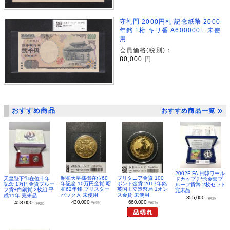
守礼門 2000円札 記念紙幣 2000
年銘 1桁 キリ番 A600000E 未使
用
会員価格(税別)：
80,000
円
おすすめ商品
おすすめ商品一覧
2002FIFA 日韓ワール
昭和天皇様御在位60
ブリタニア金貨 100
天皇陛下御在位十年
ドカップ 記念金銀プ
年記念 10万円金貨 昭
ポンド金貨 2017年銘
記念 1万円金貨プルー
ルーフ貨幣 2枚セット
和62年銘 ブリスター
英国王立造幣局 1オン
フ貨+白銅貨 2枚組 平
完未品
パック入 未使用
ス金貨 未使用
成11年 完未品
355,000
円(税別)
430,000
660,000
458,000
円(税別)
円(税別)
円(税別)