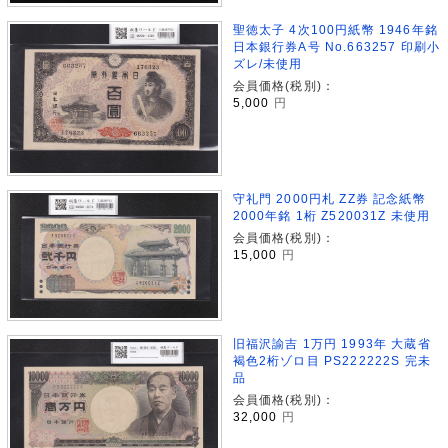
聖徳太子 4次100円紙幣 1946年銘
日本銀行券A号 No.663257 印刷小
ズレ/未使用
会員価格(税別)：
5,000
円
守礼門 2000円札 ZZ券 記念紙幣
2000年銘 1桁 Z520031Z 未使用
会員価格(税別)：
15,000
円
旧福沢諭吉 1万円 1993年 大蔵省
褐色2桁ゾロ目 PS222222S 完未
品
会員価格(税別)：
32,000
円