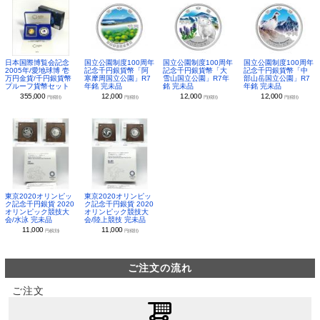
日本国際博覧会記念
国立公園制度100周年
国立公園制度100周年
国立公園制度100周年
2005年/愛地球博 壱
記念千円銀貨幣「阿
記念千円銀貨幣「大
記念千円銀貨幣「中
万円金貨/千円銀貨幣
寒摩周国立公園」R7
雪山国立公園」R7年
部山岳国立公園」R7
プルーフ貨幣セット
年銘 完未品
銘 完未品
年銘 完未品
355,000
12,000
12,000
12,000
円(税別)
円(税別)
円(税別)
円(税別)
東京2020オリンピッ
東京2020オリンピッ
ク記念千円銀貨 2020
ク記念千円銀貨 2020
オリンピック競技大
オリンピック競技大
会/水泳 完未品
会/陸上競技 完未品
11,000
11,000
円(税別)
円(税別)
ご注文の流れ
ご注文