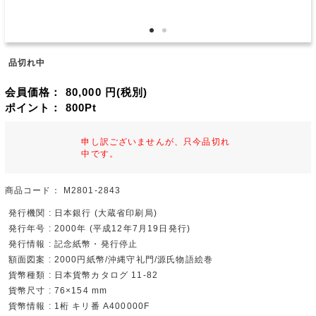
品切れ中
会員価格：
80,000
円(税別)
ポイント：
800
Pt
申し訳ございませんが、只今品切れ
中です。
商品コード：
M2801-2843
発行機関 : 日本銀行 (大蔵省印刷局)
発行年号 : 2000年 (平成12年7月19日発行)
発行情報 : 記念紙幣・発行停止
額面図案 : 2000円紙幣/沖縄守礼門/源氏物語絵巻
貨幣種類 : 日本貨幣カタログ 11-82
貨幣尺寸 : 76×154 mm
貨幣情報 : 1桁 キリ番 A400000F