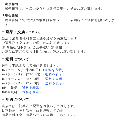
郵便振替
郵便振替は、当店のゆうちょ銀行口座へご送金お願い致します。
現金書留
現金書留にてご決済の場合は収集ワールド店頭宛にご送付お願い致しま
す。
返品・交換について
当店は消費者権利尊重と法令遵守を約束致します。
ご返品及び交換は下記理由のみ対応致します。
① 商品初期不良 ② 当店手違い ③ 偽物
ご返品は商品受取後 3日以内にご連絡お願い致します。
送料について
送料は下記よりお客様が選択します。
■パターンA (一律200円)
（
送料を表示
）
■パターンB (一律360円)
（
送料を表示
）
■パターンC (一律600円)
（
送料を表示
）
■パターンD (一律900円)
（
送料を表示
）
■佐川急便
（
送料を表示
）
■送料無料
（
送料を表示
）
配送について
当店では下記業者に配送をお願いしております。
日本郵便、佐川急便、西濃運輸、その他
商品送料は全て商品ページに表示しております。