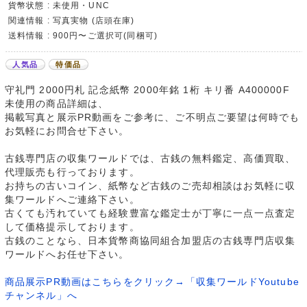
貨幣状態 : 未使用・UNC
関連情報 : 写真実物 (店頭在庫)
送料情報 : 900円〜ご選択可(同梱可)
人気品
特価品
守礼門 2000円札 記念紙幣 2000年銘 1桁 キリ番 A400000F
未使用の商品詳細は、
掲載写真と展示PR動画をご参考に、ご不明点ご要望は何時でも
お気軽にお問合せ下さい。
古銭専門店の収集ワールドでは、古銭の無料鑑定、高価買取、
代理販売も行っております。
お持ちの古いコイン、紙幣など古銭のご売却相談はお気軽に収
集ワールドへご連絡下さい。
古くても汚れていても経験豊富な鑑定士が丁寧に一点一点査定
して価格提示しております。
古銭のことなら、日本貨幣商協同組合加盟店の古銭専門店収集
ワールドへお任せ下さい。
商品展示PR動画はこちらをクリック→「収集ワールドYoutube
チャンネル」へ