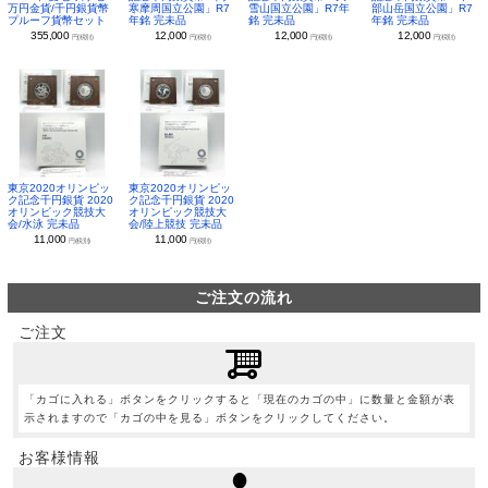
万円金貨/千円銀貨幣
寒摩周国立公園」R7
雪山国立公園」R7年
部山岳国立公園」R7
プルーフ貨幣セット
年銘 完未品
銘 完未品
年銘 完未品
355,000
12,000
12,000
12,000
円(税別)
円(税別)
円(税別)
円(税別)
東京2020オリンピッ
東京2020オリンピッ
ク記念千円銀貨 2020
ク記念千円銀貨 2020
オリンピック競技大
オリンピック競技大
会/水泳 完未品
会/陸上競技 完未品
11,000
11,000
円(税別)
円(税別)
ご注文の流れ
ご注文
「カゴに入れる」ボタンをクリックすると「現在のカゴの中」に数量と金額が表
示されますので「カゴの中を見る」ボタンをクリックしてください。
お客様情報