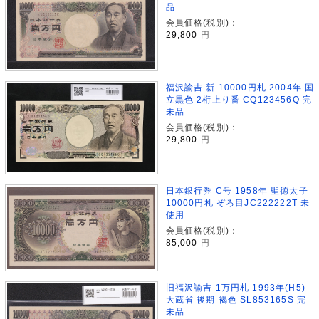
品
会員価格(税別)：
29,800
円
福沢諭吉 新 10000円札 2004年 国
立黒色 2桁上り番 CQ123456Q 完
未品
会員価格(税別)：
29,800
円
日本銀行券 C号 1958年 聖徳太子
10000円札 ぞろ目JC222222T 未
使用
会員価格(税別)：
85,000
円
旧福沢諭吉 1万円札 1993年(H5)
大蔵省 後期 褐色 SL853165S 完
未品