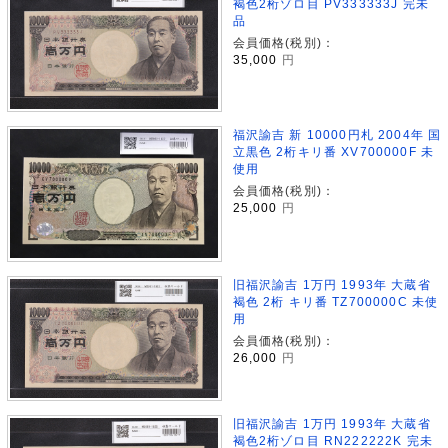
褐色2桁ゾロ目 PV333333J 完未
品
会員価格(税別)：
35,000
円
福沢諭吉 新 10000円札 2004年 国
立黒色 2桁キリ番 XV700000F 未
使用
会員価格(税別)：
25,000
円
旧福沢諭吉 1万円 1993年 大蔵省
褐色 2桁 キリ番 TZ700000C 未使
用
会員価格(税別)：
26,000
円
旧福沢諭吉 1万円 1993年 大蔵省
褐色2桁ゾロ目 RN222222K 完未