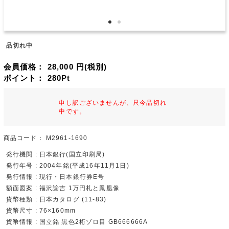
品切れ中
会員価格：
28,000
円(税別)
ポイント：
280
Pt
申し訳ございませんが、只今品切れ
中です。
商品コード：
M2961-1690
発行機関 : 日本銀行(国立印刷局)
発行年号 : 2004年銘(平成16年11月1日)
発行情報 : 現行・日本銀行券E号
額面図案 : 福沢諭吉 1万円札と鳳凰像
貨幣種類 : 日本カタログ (11-83)
貨幣尺寸 : 76×160mm
貨幣情報 : 国立銘 黒色2桁ゾロ目 GB666666A