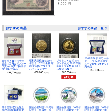
7,000
円
おすすめ商品
おすすめ商品一覧
2002FIFA 日韓ワール
昭和天皇様御在位60
ブリタニア金貨 100
天皇陛下御在位十年
ドカップ 記念金銀プ
年記念 10万円金貨 昭
ポンド金貨 2017年銘
記念 1万円金貨プルー
ルーフ貨幣 2枚セット
和62年銘 ブリスター
英国王立造幣局 1オン
フ貨+白銅貨 2枚組 平
完未品
パック入 未使用
ス金貨 未使用
成11年 完未品
355,000
円(税別)
430,000
660,000
458,000
円(税別)
円(税別)
円(税別)
日本国際博覧会記念
国立公園制度100周年
国立公園制度100周年
国立公園制度100周年
2005年/愛地球博 壱
記念千円銀貨幣「阿
記念千円銀貨幣「大
記念千円銀貨幣「中