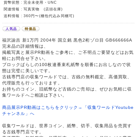
貨幣状態 : 完全未使用・UNC
関連情報 : 写真実物 (店頭在庫)
送料情報 : 360円〜(梱包代込み同梱可)
人気品
特価品
福沢諭吉 新1万円 2004年 国立銘 黒色2桁ゾロ目 GB666666A
完未品の詳細情報は、
掲載写真と展示PR動画をご参考に、ご不明点ご要望などはお気
軽にお問合せ下さい。
ブロックばらしの100枚連番束札紙幣を順番にお出しなので状
態は完璧に美しいです。
古銭専門店の収集ワールドでは、古銭の無料鑑定、高価買取、
代理販売も行っております。
お持ちのコイン、旧紙幣など古銭のご売却は、ぜひお気軽に収
集ワールドへご相談は下さい。
商品展示PR動画はこちらをクリック→「収集ワールドYoutube
チャンネル」へ
収集ワールドは、世界コイン、紙幣、切手、収集用品を売買す
る古銭専門店です。