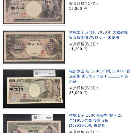
会員価格(税別)：
12,800
円
聖徳太子万円札 1958年 大蔵省銘
板 2桁後期VWロット 未使用
会員価格(税別)：
11,200
円
福沢諭吉 新 10000円札 2004年 国
立前期 黒1桁ゾロ目 F111111K 完
未品
会員価格(税別)：
35,000
円
聖徳太子 1000円紙幣 (昭和25
年)1950年銘 後期 2桁
MJ352955W 未使用
会員価格(税別)：