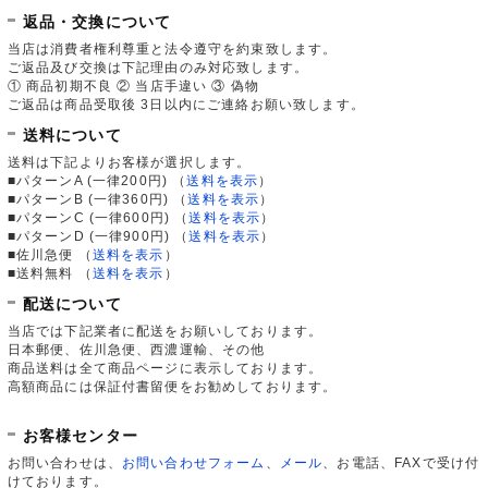
返品・交換について
当店は消費者権利尊重と法令遵守を約束致します。
ご返品及び交換は下記理由のみ対応致します。
① 商品初期不良 ② 当店手違い ③ 偽物
ご返品は商品受取後 3日以内にご連絡お願い致します。
送料について
送料は下記よりお客様が選択します。
■パターンA (一律200円)
（
送料を表示
）
■パターンB (一律360円)
（
送料を表示
）
■パターンC (一律600円)
（
送料を表示
）
■パターンD (一律900円)
（
送料を表示
）
■佐川急便
（
送料を表示
）
■送料無料
（
送料を表示
）
配送について
当店では下記業者に配送をお願いしております。
日本郵便、佐川急便、西濃運輸、その他
商品送料は全て商品ページに表示しております。
高額商品には保証付書留便をお勧めしております。
お客様センター
お問い合わせは、
お問い合わせフォーム
、
メール
、お電話、FAXで受け付
けております。