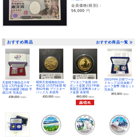
会員価格(税別)：
56,000
円
おすすめ商品
おすすめ商品一覧
2002FIFA 日韓ワール
昭和天皇様御在位60
ブリタニア金貨 100
天皇陛下御在位十年
ドカップ 記念金銀プ
年記念 10万円金貨 昭
ポンド金貨 2017年銘
記念 1万円金貨プルー
ルーフ貨幣 2枚セット
和62年銘 ブリスター
英国王立造幣局 1オン
フ貨+白銅貨 2枚組 平
完未品
パック入 未使用
ス金貨 未使用
成11年 完未品
355,000
円(税別)
430,000
660,000
458,000
円(税別)
円(税別)
円(税別)