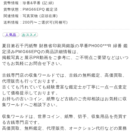
貨幣情報 : 珍番&早番 (記:緑)
貨幣状態 : PMG66EPQ 鑑定済
関連情報 : 写真実物 (店頭在庫)
送料情報 : 200円〜ご選択可(同梱可)
人気品
おススメ
夏目漱石千円紙幣 財務省印刷局銘版の早番PH000***R 緑番 鑑
定済みPMG66EPQの商品詳細情報は、
掲載写真と展示PR動画をご参考に、ご不明点ご要望などはいつ
でもお気軽にお問合せ下さい。
古銭専門店の収集ワールドでは、古銭の無料鑑定、高価買取、
代理販売も行っております。
古くても汚れていても経験豊富な鑑定士が丁寧に一点一点査定
して価格提示しております。
お持ちの古いコイン、紙幣など古銭のご売却相談はお気軽に収
集ワールドへご相談下さい。
収集ワールドは、世界コイン、紙幣、切手、収集用品を売買す
る古銭専門店です。
高価買取、無料鑑定、代理販売、オークション代行などの業務