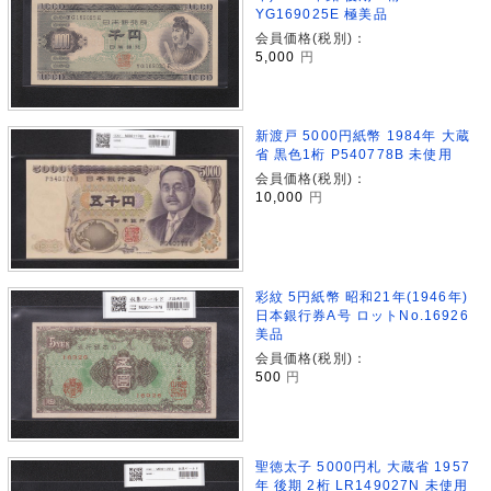
YG169025E 極美品
会員価格(税別)：
5,000
円
新渡戸 5000円紙幣 1984年 大蔵
省 黒色1桁 P540778B 未使用
会員価格(税別)：
10,000
円
彩紋 5円紙幣 昭和21年(1946年)
日本銀行券A号 ロットNo.16926
美品
会員価格(税別)：
500
円
聖徳太子 5000円札 大蔵省 1957
年 後期 2桁 LR149027N 未使用