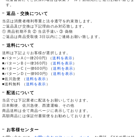
す。
返品・交換について
当店は消費者権利尊重と法令遵守を約束致します。
ご返品及び交換は下記理由のみ対応致します。
① 商品初期不良 ② 当店手違い ③ 偽物
ご返品は商品受取後 3日以内にご連絡お願い致します。
送料について
送料は下記よりお客様が選択します。
■パターンA (一律200円)
（
送料を表示
）
■パターンB (一律360円)
（
送料を表示
）
■パターンC (一律600円)
（
送料を表示
）
■パターンD (一律900円)
（
送料を表示
）
■佐川急便
（
送料を表示
）
■送料無料
（
送料を表示
）
配送について
当店では下記業者に配送をお願いしております。
日本郵便、佐川急便、西濃運輸、その他
商品送料は全て商品ページに表示しております。
高額商品には保証付書留便をお勧めしております。
お客様センター