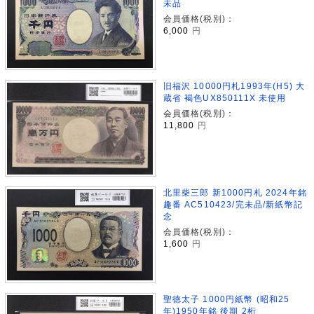
未品
会員価格(税別)：
6,000
円
旧福沢 10000円札1993年(H5) 大
蔵省 褐色UX850111X 未使用
会員価格(税別)：
11,800
円
北里柴三郎 新1000円札 2024年銘
趣番 AC510423/完未品/新紙幣記
念
会員価格(税別)：
1,600
円
聖徳太子 1000円紙幣 (昭和25
年)1950年銘 後期 2桁