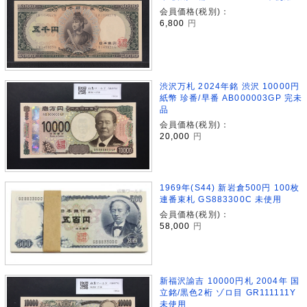
会員価格(税別)：
6,800
円
渋沢万札 2024年銘 渋沢 10000円
紙幣 珍番/早番 AB000003GP 完未
品
会員価格(税別)：
20,000
円
1969年(S44) 新岩倉500円 100枚
連番束札 GS883300C 未使用
会員価格(税別)：
58,000
円
新福沢諭吉 10000円札 2004年 国
立銘/黒色2桁 ゾロ目 GR111111Y
未使用