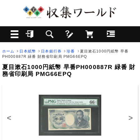
ホーム
日本紙幣
日本銀行券
珍番
夏目漱石1000円紙幣 早番
PH000887R 緑番 財務省印刷局 PMG66EPQ
夏目漱石1000円紙幣 早番PH000887R 緑番 財
務省印刷局 PMG66EPQ
<
>