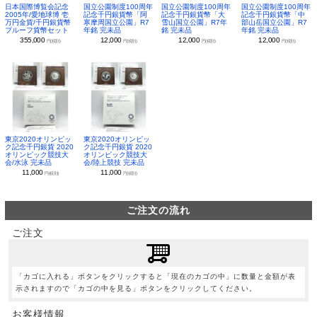
日本国際博覧会記念
国立公園制度100周年
国立公園制度100周年
国立公園制度100周年
2005年/愛地球博 壱
記念千円銀貨幣「阿
記念千円銀貨幣「大
記念千円銀貨幣「中
万円金貨/千円銀貨幣
寒摩周国立公園」R7
雪山国立公園」R7年
部山岳国立公園」R7
プルーフ貨幣セット
年銘 完未品
銘 完未品
年銘 完未品
355,000
12,000
12,000
12,000
円(税別)
円(税別)
円(税別)
円(税別)
東京2020オリンピッ
東京2020オリンピッ
ク記念千円銀貨 2020
ク記念千円銀貨 2020
オリンピック競技大
オリンピック競技大
会/水泳 完未品
会/陸上競技 完未品
11,000
11,000
円(税別)
円(税別)
ご注文の流れ
ご注文
「カゴに入れる」ボタンをクリックすると「現在のカゴの中」に数量と金額が表
示されますので「カゴの中を見る」ボタンをクリックしてください。
お客様情報