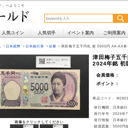
ド」へようこそ
人気コイン
人気切手
イベント案内
ご利用案内
ム
日本紙幣
日本銀行券
珍番
津田梅子五千円札 新 5000円 AA-AA券 
津田梅子五千円
2024年銘 初
会員価格：
ポイント：
商品コード：
M280
発行機関 : 日本銀行
発行年号 : 2024
発行情報 : 日本銀行
画像をクリックしてください
額面図案 : 5000