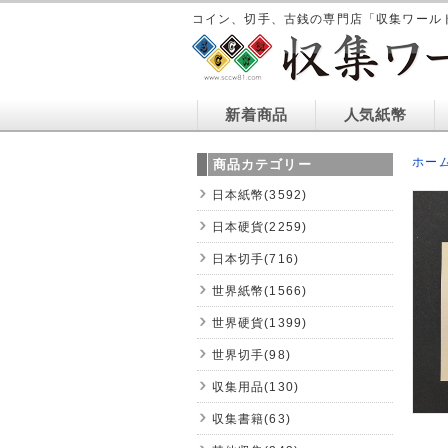
コイン、切手、古銭の専門店「収集ワール
新着商品
人気紙幣
ホー
商品カテゴリー
日本紙幣(3592)
日本硬貨(2259)
日本切手(716)
世界紙幣(1566)
世界硬貨(1399)
世界切手(98)
収集用品(130)
収集書籍(63)