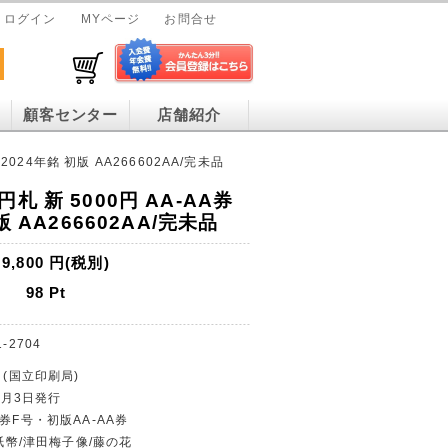
ログイン
MYページ
お問合せ
顧客センター
店舗紹介
2024年銘 初版 AA266602AA/完未品
札 新 5000円 AA-AA券
版 AA266602AA/完未品
9,800
円(税別)
98
Pt
1-2704
 (国立印刷局)
年7月3日発行
券F号・初版AA-AA券
円紙幣/津田梅子像/藤の花