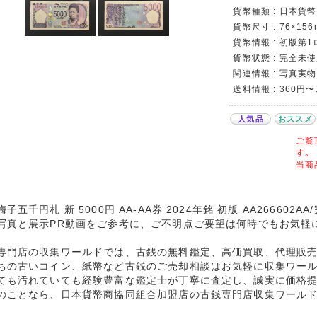
貨幣種類 : 日本貨幣
貨幣尺寸 : 76×156
貨幣情報 : 初版第1
貨幣状態 : 完全未使
関連情報 : 写真実物
送料情報 : 360円
人気品
おススメ
ご覧
す｡
当商
子五千円札 新 5000円 AA-AA券 2024年銘 初版 AA266602
写真と展示PR動画をご参考に、ご不明点ご要望は何時でもお気軽
専門店の収集ワールドでは、古銭の無料鑑定、高価買取、代理販
ちの古いコイン、紙幣など古銭のご売却相談はお気軽に収集ワー
ても汚れていても経験豊富な鑑定士が丁寧に査定し、誠実に価格
のことなら、日本貨幣商協同組合加盟店の古銭専門店収集ワール