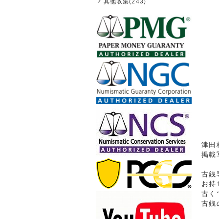
其他収集(243)
津田梅
掲載
古銭
お持
古く
古銭