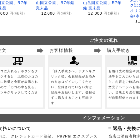
国立公園」R7年
山国立公園」R7年銘
山岳国立公園」R7年
ク記
未品
完未品
銘 完未品
オリ
,000
円(税別)
12,000
円(税別)
12,000
円(税別)
会/
1
ご注文の流れ
注文
お客様情報
購入手続き
カゴに入れる」ボタンをク
「購入手続きへ」ボタンをク
お届け先の指定やお
ックすると「現在のカゴの
リック後、会員登録がお済み
法等をご入力いただ
」に数量と金額が表示され
の方はログインしてくださ
ら、内容をご確認の
すので「カゴの中を見る」
い。登録されていない方は、
文完了ページへお進
タンをクリックしてくださ
登録をお願いします。登録せ
い。当店より受付確
。
ずに購入することも可能で
が自動配信されます
す。
インフォメーション
支払いについて
返品・交換
は、 クレジットカード決済、 PayPal エクスプレス
当店は消費者権