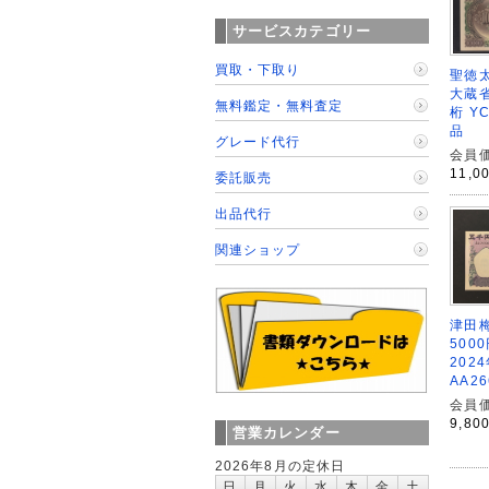
サービスカテゴリー
買取・下取り
聖徳太
大蔵省
無料鑑定・無料査定
桁 Y
品
グレード代行
会員価
11,0
委託販売
出品代行
関連ショップ
津田
5000
202
AA2
会員価
9,80
営業カレンダー
2026年8月の定休日
日
月
火
水
木
金
土