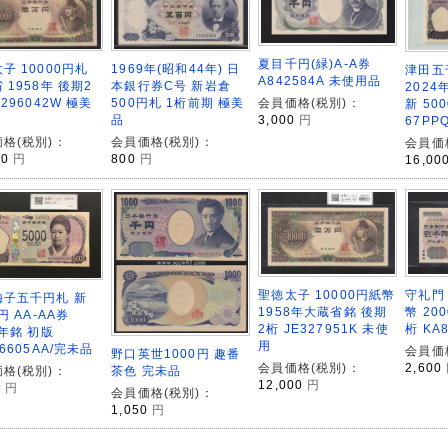
夏目千円(緑)A-A券
1969年(昭和44年) 日
子 10000円札
津田五千
A842584A 未使用品
本銀行券C号 新岩倉
 1958年 後期2
2024年
会員価格(税別)：
500円札 1桁前期 極美
C296042W 極美
新 50
3,000
円
品
67PP
会員価格(税別)：
格(税別)：
会員価
800
円
00
円
16,00
守礼門
聖徳太子 10000円紙幣
梅子五千円札 新
幣 20
1958年大蔵省銘 後期
円 AA-AA券
桁 KA
2桁 JE327951K 未使
4年銘 初版
用
66605AA/完未品
会員価
野口英世1000円 趣番
2,600
会員価格(税別)：
茶色 完未品
格(税別)：
12,000
円
0
円
会員価格(税別)：
1,050
円