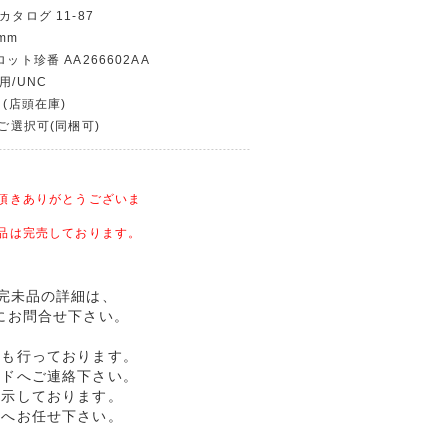
カタログ 11-87
mm
ロット珍番 AA266602AA
用/UNC
 (店頭在庫)
〜ご選択可(同梱可)
頂きありがとうございま
品は完売しております。
AA/完未品の詳細は、
にお問合せ下さい。
売も行っております。
ルドへご連絡下さい。
提示しております。
ドへお任せ下さい。