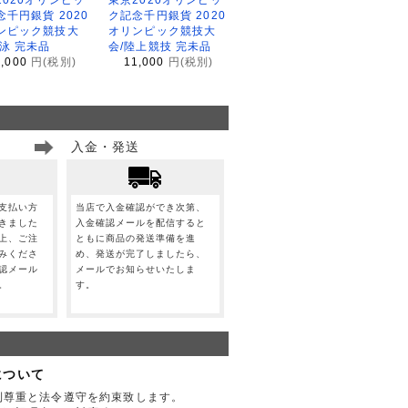
念千円銀貨 2020
ク記念千円銀貨 2020
ンピック競技大
オリンピック競技大
水泳 完未品
会/陸上競技 完未品
1,000
円(税別)
11,000
円(税別)
入金・発送
支払い方
当店で入金確認ができ次第、
きました
入金確認メールを配信すると
上、ご注
ともに商品の発送準備を進
みくださ
め、発送が完了しましたら、
認メール
メールでお知らせいたしま
。
す。
について
利尊重と法令遵守を約束致します。