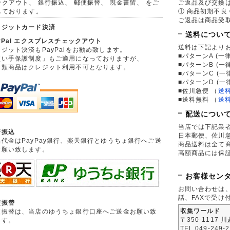
ックアウト、 銀行振込、 郵便振替、 現金書留、 をご
ご返品及び交換
しております。
① 商品初期不良 
ご返品は商品受取
レジットカード決済
送料につい
yPal エクスプレスチェックアウト
送料は下記より
ジット決済もPayPalをお勧め致します。
■パターンA (一律
買い手保護制度」もご適用になっておりますが、
■パターンB (一
券類商品はクレジット利用不可となります。
■パターンC (一
■パターンD (一
■佐川急便
（
送
■送料無料
（
送
配送につい
当店では下記業
行振込
日本郵便、佐川
品代金はPayPay銀行、楽天銀行とゆうちょ銀行へご送
商品送料は全て
お願い致します。
高額商品には保
お客様セン
お問い合わせは
話、FAXで受け
便振替
収集ワールド
便振替は、当店のゆうちょ銀行口座へご送金お願い致
〒350-1117 
ます。
TEL 049-249-