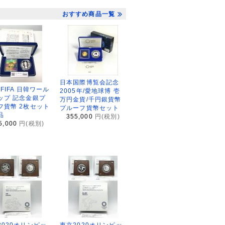
おすすめ商品一覧
日本国際博覧会記念
2FIFA 日韓ワール
2005年/愛地球博 壱
ップ 記念金銀プ
万円金貨/千円銀貨幣
フ貨幣 2枚セット
プルーフ貨幣セット
品
355,000
円(税別)
5,000
円(税別)
2020オリンピッ
東京2020オリンピッ