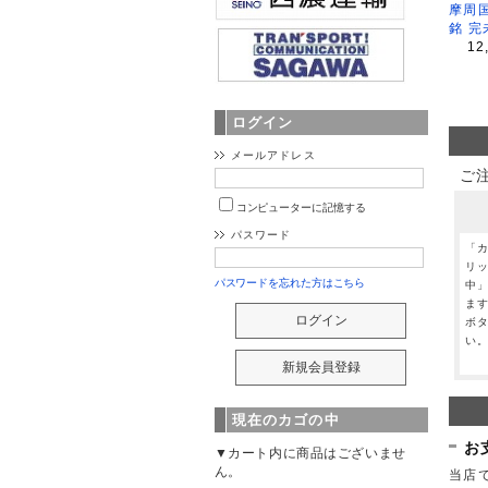
摩周
銘 完
12
ログイン
メールアドレス
ご
コンピューターに記憶する
パスワード
「
リ
パスワードを忘れた方はこちら
中
ま
ボ
い
現在のカゴの中
お
▼カート内に商品はございませ
ん。
当店で