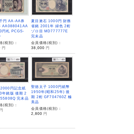
夏目漱石 1000円 財務
円 AA-AA券
省銘 2001年 緑色 2桁
 AA088041AA
ゾロ目 MD777777E
00円札 PCGS-
完未品
Q
会員価格(税別)：
格(税別)：
38,000
円
0
円
聖徳太子 1000円紙幣
 2000円記念紙
1950年(昭和25年) 後
00年銘版 後期 2
期 2桁 GF704760Z 極
855808Q 完未品
美品
格(税別)：
会員価格(税別)：
円
2,800
円