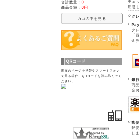
チェ
合計数量：
0
用意
商品金額：
0円
ク
カゴの中を見る
Pa
クレ
「
金
QRコード
現在のページを携帯やスマートフォン
で見る場合、QRコードを読み込んでく
銀
ださい。
商
金
郵
郵
し