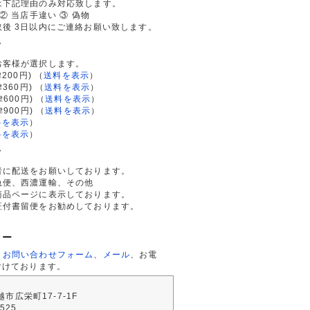
は下記理由のみ対応致します。
② 当店手違い ③ 偽物
後 3日以内にご連絡お願い致します。
て
お客様が選択します。
200円)
（
送料を表示
）
律360円)
（
送料を表示
）
律600円)
（
送料を表示
）
律900円)
（
送料を表示
）
料を表示
）
料を表示
）
て
者に配送をお願いしております。
急便、西濃運輸、その他
商品ページに表示しております。
証付書留便をお勧めしております。
ター
、
お問い合わせフォーム
、
メール
、お電
付けております。
川越市広栄町17-7-1F
2525