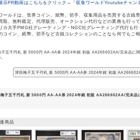
展示PR動画はこちらをクリック→「収集ワールドYoutubeチャン
ワールドは、世界コイン、紙幣、切手、収集用品を売買する古銭
買取、無料鑑定、代理販売、オークション代行などの業務も行っ
リカ大手PMG社グレーティング・NGC社グレーティング代行も行
のコイン、紙幣、切手など古銭コレクションのことなら何でもご
子五千円札 新 5000円 AA-AA券 2024年銘 初版 AA266602AA/
い。
津田梅子五千円札 新 5000円 AA-AA券 2024年銘 初版 AA2666
梅子五千円札 新 5000円 AA-AA券 2024年銘 初版 AA266602AA/完
連商品