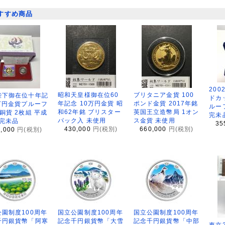
すすめ商品
200
昭和天皇様御在位60
ブリタニア金貨 100
陛下御在位十年記
ドカ
年記念 10万円金貨 昭
ポンド金貨 2017年銘
万円金貨プルーフ
ルー
和62年銘 ブリスター
英国王立造幣局 1オン
銅貨 2枚組 平成
完未
パック入 未使用
ス金貨 未使用
 完未品
35
430,000
円(税別)
660,000
円(税別)
8,000
円(税別)
園制度100周年
国立公園制度100周年
国立公園制度100周年
千円銀貨幣「阿寒
記念千円銀貨幣「大雪
記念千円銀貨幣「中部
東京