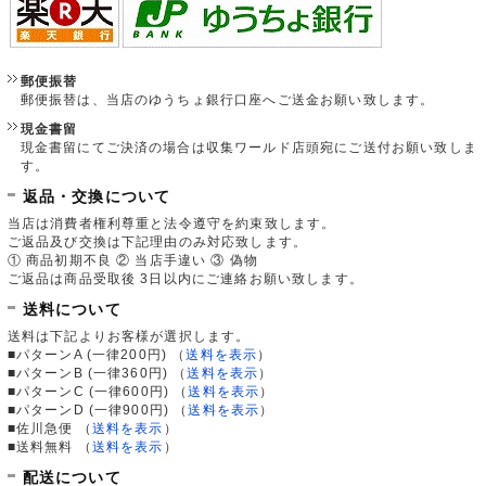
郵便振替
郵便振替は、当店のゆうちょ銀行口座へご送金お願い致します。
現金書留
現金書留にてご決済の場合は収集ワールド店頭宛にご送付お願い致しま
す。
返品・交換について
当店は消費者権利尊重と法令遵守を約束致します。
ご返品及び交換は下記理由のみ対応致します。
① 商品初期不良 ② 当店手違い ③ 偽物
ご返品は商品受取後 3日以内にご連絡お願い致します。
送料について
送料は下記よりお客様が選択します。
■パターンA (一律200円)
（
送料を表示
）
■パターンB (一律360円)
（
送料を表示
）
■パターンC (一律600円)
（
送料を表示
）
■パターンD (一律900円)
（
送料を表示
）
■佐川急便
（
送料を表示
）
■送料無料
（
送料を表示
）
配送について