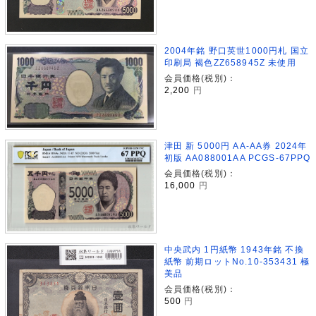
2004年銘 野口英世1000円札 国立
印刷局 褐色ZZ658945Z 未使用
会員価格(税別)：
2,200
円
津田 新 5000円 AA-AA券 2024年
初版 AA088001AA PCGS-67PPQ
会員価格(税別)：
16,000
円
中央武内 1円紙幣 1943年銘 不換
紙幣 前期ロットNo.10-353431 極
美品
会員価格(税別)：
500
円