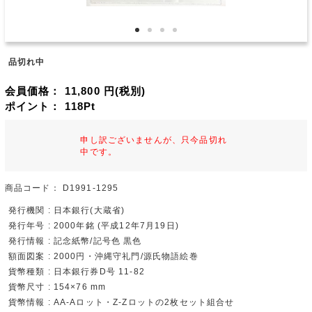
品切れ中
会員価格：
11,800
円(税別)
ポイント：
118
Pt
申し訳ございませんが、只今品切れ
中です。
商品コード：
D1991-1295
発行機関 : 日本銀行(大蔵省)
発行年号 : 2000年銘 (平成12年7月19日)
発行情報 : 記念紙幣/記号色 黒色
額面図案 : 2000円・沖縄守礼門/源氏物語絵巻
貨幣種類 : 日本銀行券D号 11-82
貨幣尺寸 : 154×76 mm
貨幣情報 : AA-Aロット・Z-Zロットの2枚セット組合せ