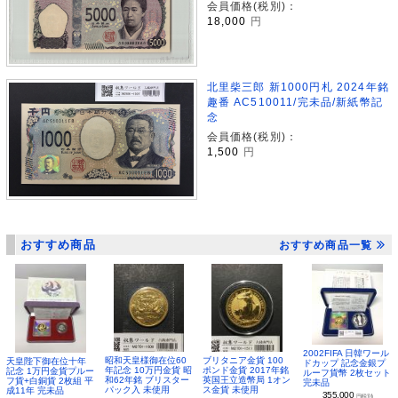
会員価格(税別)：
18,000
円
北里柴三郎 新1000円札 2024年銘
趣番 AC510011/完未品/新紙幣記
念
会員価格(税別)：
1,500
円
おすすめ商品
おすすめ商品一覧
2002FIFA 日韓ワール
昭和天皇様御在位60
ブリタニア金貨 100
天皇陛下御在位十年
ドカップ 記念金銀プ
年記念 10万円金貨 昭
ポンド金貨 2017年銘
記念 1万円金貨プルー
ルーフ貨幣 2枚セット
和62年銘 ブリスター
英国王立造幣局 1オン
フ貨+白銅貨 2枚組 平
完未品
パック入 未使用
ス金貨 未使用
成11年 完未品
355,000
円(税別)