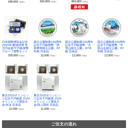
430,000
660,000
458,000
円(税別)
円(税別)
円(税別)
日本国際博覧会記念
国立公園制度100周年
国立公園制度100周年
国立公園制度100周年
2005年/愛地球博 壱
記念千円銀貨幣「阿
記念千円銀貨幣「大
記念千円銀貨幣「中
万円金貨/千円銀貨幣
寒摩周国立公園」R7
雪山国立公園」R7年
部山岳国立公園」R7
プルーフ貨幣セット
年銘 完未品
銘 完未品
年銘 完未品
355,000
12,000
12,000
12,000
円(税別)
円(税別)
円(税別)
円(税別)
東京2020オリンピッ
東京2020オリンピッ
ク記念千円銀貨 2020
ク記念千円銀貨 2020
オリンピック競技大
オリンピック競技大
会/水泳 完未品
会/陸上競技 完未品
11,000
11,000
円(税別)
円(税別)
ご注文の流れ