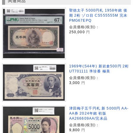
関連商品
聖徳太子 5000円札 1958年銘 後
期 2桁 ゾロ目 CS555555M 完未
PMG67EPQ
会員価格(税別)：
250,000
円
1969年(S44年) 新岩倉500円 2桁
UT701111 準珍番 極美
会員価格(税別)：
3,000
円
津田梅子五千円札 新 5000円 AA-
AA券 2024年銘 初版
AA266609AA/完未品
会員価格(税別)：
9,800
円