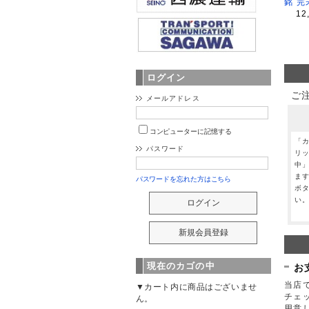
銘 完
12
ログイン
ご
メールアドレス
コンピューターに記憶する
「
パスワード
リ
中
ま
パスワードを忘れた方はこちら
ボ
い
現在のカゴの中
お
当店で
▼カート内に商品はございませ
チェ
ん。
用意