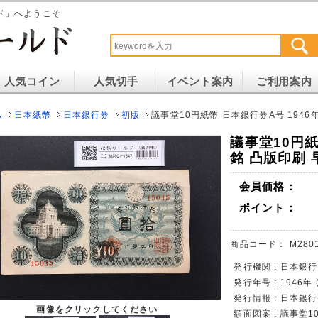
ド」へようこそ
人気コイン
人気切手
イベント案内
ご利用案内
ム
日本紙幣
日本銀行券
初版
議事堂10円紙幣 日本銀行券A号 1946年
議事堂10円紙
銘 凸版印刷 早
会員価格：
ポイント：
商品コード：
M280
発行機関 : 日本銀行
発行年号 : 1946年
発行情報 : 日本銀
画像をクリックしてください
額面図案 : 議事堂1