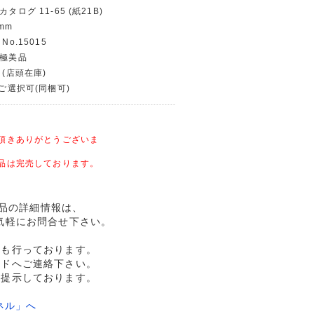
タログ 11-65 (紙21B)
mm
No.15015
〜極美品
 (店頭在庫)
〜ご選択可(同梱可)
頂きありがとうございま
品は完売しております。
 美品の詳細情報は、
気軽にお問合せ下さい。
売も行っております。
ルドへご連絡下さい。
格提示しております。
ネル」へ