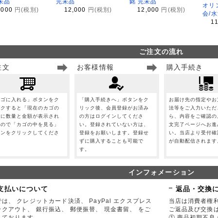
未品
完未品
銘 完未品
オリ
,000
円(税別)
12,000
円(税別)
12,000
円(税別)
会/
1
ご注文の流れ
注文
お客様情報
購入手続き
カゴに入れる」ボタンをク
「購入手続きへ」ボタンをク
お届け先の指定やお
ックすると「現在のカゴの
リック後、会員登録がお済み
法等をご入力いただ
」に数量と金額が表示され
の方はログインしてくださ
ら、内容をご確認の
すので「カゴの中を見る」
い。登録されていない方は、
文完了ページへお進
タンをクリックしてくださ
登録をお願いします。登録せ
い。当店より受付確
。
ずに購入することも可能で
が自動配信されます
す。
インフォメーション
支払いについて
返品・交換
は、 クレジットカード決済、 PayPal エクスプレス
当店は消費者権
ックアウト、 銀行振込、 郵便振替、 現金書留、 をご
ご返品及び交換
しております。
① 商品初期不良 