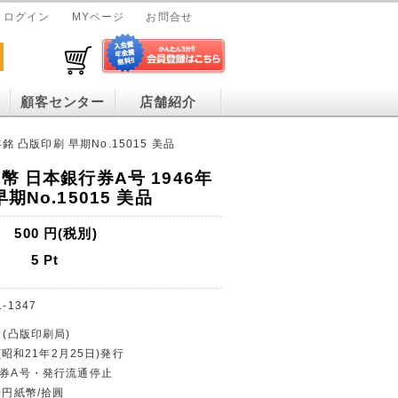
ログイン
MYページ
お問合せ
顧客センター
店舗紹介
銘 凸版印刷 早期No.15015 美品
幣 日本銀行券A号 1946年
期No.15015 美品
500
円(税別)
5
Pt
1-1347
 (凸版印刷局)
 (昭和21年2月25日)発行
行券A号・発行流通停止
0円紙幣/拾圓