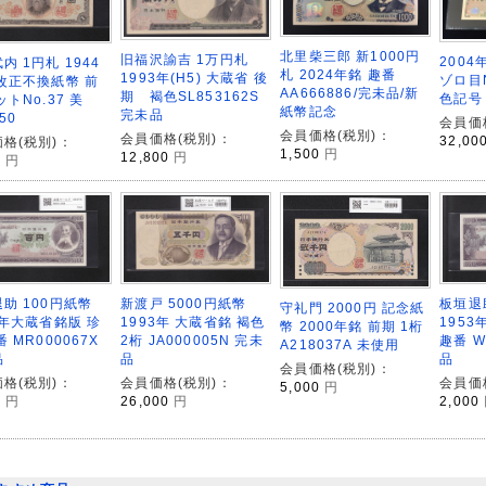
北里柴三郎 新1000円
旧福沢諭吉 1万円札
200
内 1円札 1944
札 2024年銘 趣番
1993年(H5) 大蔵省 後
ゾロ目N
改正不換紙幣 前
AA666886/完未品/新
期 褐色SL853162S
色記号 
ットNo.37 美
紙幣記念
完未品
50
会員価
会員価格(税別)：
会員価格(税別)：
32,00
格(税別)：
1,500
円
12,800
円
0
円
助 100円紙幣
新渡戸 5000円紙幣
板垣退
守礼門 2000円 記念紙
4年大蔵省銘版 珍
1993年 大蔵省銘 褐色
1953
幣 2000年銘 前期 1桁
番 MR000067X
2桁 JA000005N 完未
趣番 W
A218037A 未使用
品
品
品
会員価格(税別)：
格(税別)：
会員価格(税別)：
会員価
5,000
円
0
円
26,000
円
2,000