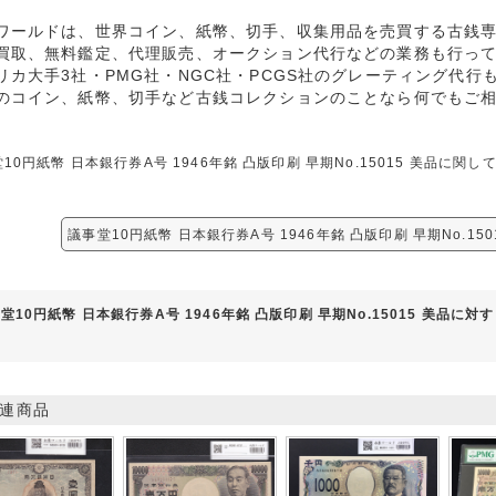
ワールドは、世界コイン、紙幣、切手、収集用品を売買する古銭
買取、無料鑑定、代理販売、オークション代行などの業務も行っ
リカ大手3社・PMG社・NGC社・PCGS社のグレーティング代行
のコイン、紙幣、切手など古銭コレクションのことなら何でもご
10円紙幣 日本銀行券A号 1946年銘 凸版印刷 早期No.15015 美品
議事堂10円紙幣 日本銀行券A号 1946年銘 凸版印刷 早期No.15
堂10円紙幣 日本銀行券A号 1946年銘 凸版印刷 早期No.15015 美品に
連商品