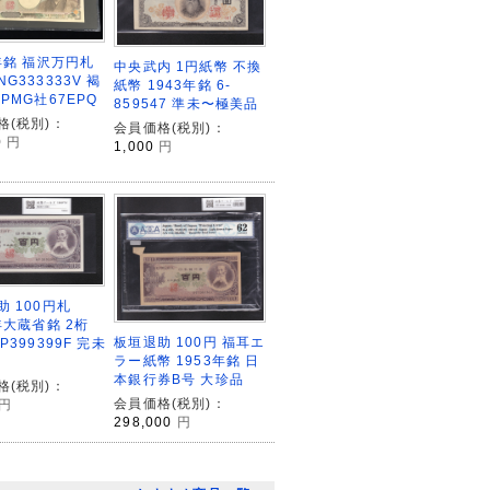
4年銘 福沢万円札
中央武内 1円紙幣 不換
G333333V 褐
紙幣 1943年銘 6-
PMG社67EPQ
859547 準未〜極美品
格(税別)：
会員価格(税別)：
0
円
1,000
円
助 100円札
年大蔵省銘 2桁
板垣退助 100円 福耳エ
P399399F 完未
ラー紙幣 1953年銘 日
本銀行券B号 大珍品
格(税別)：
会員価格(税別)：
円
298,000
円