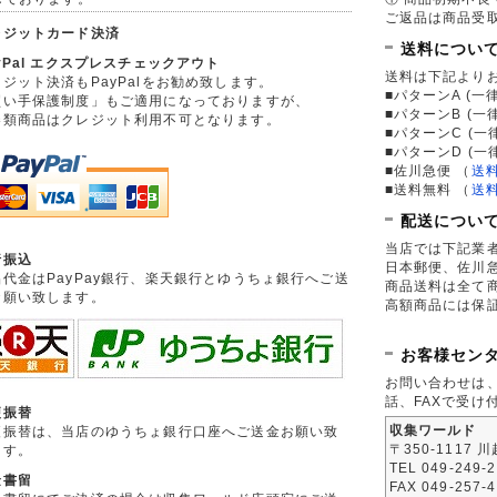
ご返品は商品受取
レジットカード決済
送料につい
yPal エクスプレスチェックアウト
送料は下記より
ジット決済もPayPalをお勧め致します。
■パターンA (一律
買い手保護制度」もご適用になっておりますが、
■パターンB (一
券類商品はクレジット利用不可となります。
■パターンC (一
■パターンD (一
■佐川急便
（
送
■送料無料
（
送
配送につい
当店では下記業
行振込
日本郵便、佐川
品代金はPayPay銀行、楽天銀行とゆうちょ銀行へご送
商品送料は全て
お願い致します。
高額商品には保
お客様セン
お問い合わせは
話、FAXで受け
便振替
収集ワールド
便振替は、当店のゆうちょ銀行口座へご送金お願い致
〒350-1117 
ます。
TEL 049-249-
金書留
FAX 049-257-