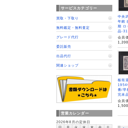
サービスカテゴリー
中央武
買取・下取り
年銘 
期 ロ
無料鑑定・無料査定
品-31
グレード代行
会員価
1,20
委託販売
出品代行
関連ショップ
板垣退
195
番/早
完未
会員価
1,50
営業カレンダー
2026年8月の定休日
日
月
火
水
木
金
土