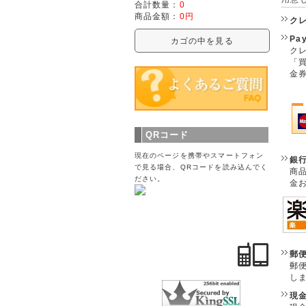
合計数量：
0
商品金額：
0円
ク
Pa
カゴの中を見る
クレ
「
金
QRコード
現在のページを携帯やスマートフォン
銀
で見る場合、QRコードを読み込んでく
商
ださい。
金
郵
郵
し
現