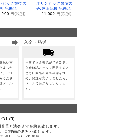
ンピック競技大
オリンピック競技大
水泳 完未品
会/陸上競技 完未品
1,000
円(税別)
11,000
円(税別)
入金・発送
支払い方
当店で入金確認ができ次第、
きました
入金確認メールを配信すると
上、ご注
ともに商品の発送準備を進
みくださ
め、発送が完了しましたら、
認メール
メールでお知らせいたしま
。
す。
について
利尊重と法令遵守を約束致します。
は下記理由のみ対応致します。
② 当店手違い ③ 偽物