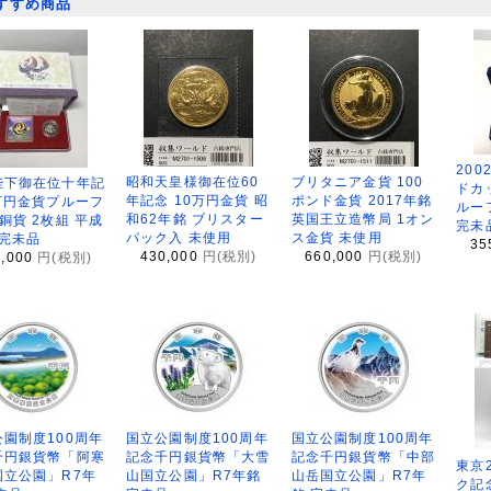
すすめ商品
200
昭和天皇様御在位60
ブリタニア金貨 100
陛下御在位十年記
ドカ
年記念 10万円金貨 昭
ポンド金貨 2017年銘
万円金貨プルーフ
ルー
和62年銘 ブリスター
英国王立造幣局 1オン
銅貨 2枚組 平成
完未
パック入 未使用
ス金貨 未使用
 完未品
35
430,000
円(税別)
660,000
円(税別)
8,000
円(税別)
園制度100周年
国立公園制度100周年
国立公園制度100周年
千円銀貨幣「阿寒
記念千円銀貨幣「大雪
記念千円銀貨幣「中部
東京
国立公園」R7年
山国立公園」R7年銘
山岳国立公園」R7年
ク記