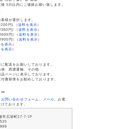
後 3日以内にご連絡お願い致します。
て
お客様が選択します。
200円)
（
送料を表示
）
律360円)
（
送料を表示
）
律600円)
（
送料を表示
）
律900円)
（
送料を表示
）
料を表示
）
料を表示
）
て
者に配送をお願いしております。
急便、西濃運輸、その他
商品ページに表示しております。
証付書留便をお勧めしております。
ター
、
お問い合わせフォーム
、
メール
、お電
付けております。
川越市広栄町17-7-1F
2525
4989