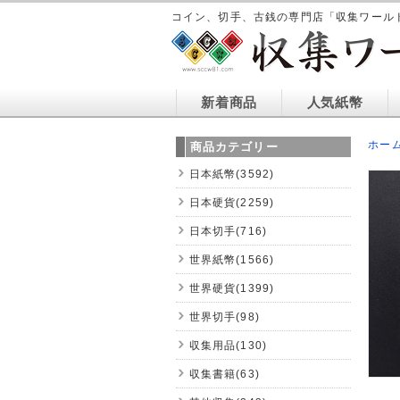
コイン、切手、古銭の専門店「収集ワール
新着商品
人気紙幣
ホー
商品カテゴリー
日本紙幣(3592)
日本硬貨(2259)
日本切手(716)
世界紙幣(1566)
世界硬貨(1399)
世界切手(98)
収集用品(130)
収集書籍(63)