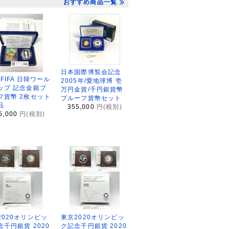
おすすめ商品一覧
日本国際博覧会記念
2FIFA 日韓ワール
2005年/愛地球博 壱
ップ 記念金銀プ
万円金貨/千円銀貨幣
フ貨幣 2枚セット
プルーフ貨幣セット
品
355,000
円(税別)
5,000
円(税別)
2020オリンピッ
東京2020オリンピッ
念千円銀貨 2020
ク記念千円銀貨 2020