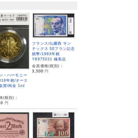
フランス/仏蘭西 サン
テックス 50フラン記念
紙幣/1993年銘
Y8975031 極美品
会員価格(税別)：
3,500
円
ン・ハーモニー
018年銘/オース
貨/純金 1oz
格(税別)：
00
円