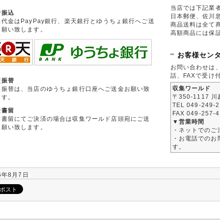
当店では下記業
行振込
日本郵便、佐川
品代金はPayPay銀行、楽天銀行とゆうちょ銀行へご送
商品送料は全て
お願い致します。
高額商品には保
お客様セン
お問い合わせは
話、FAXで受け
便振替
収集ワールド
便振替は、当店のゆうちょ銀行口座へご送金お願い致
〒350-1117 
ます。
TEL 049-249-
金書留
FAX 049-257-
金書留にてご決済の場合は収集ワールド店頭宛にご送
▼営業時間
お願い致します。
・ネットでのご
・お電話でのお問
す。
6年8月7日