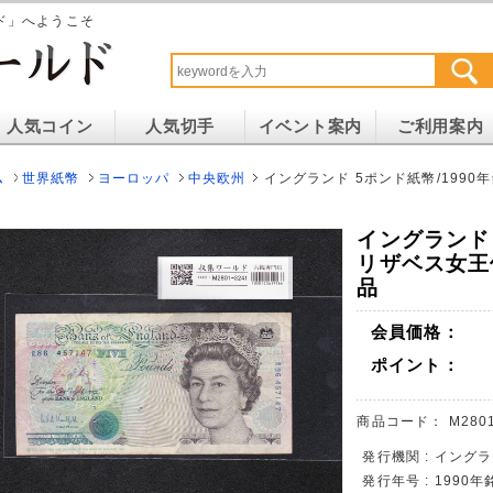
ド」へようこそ
人気コイン
人気切手
イベント案内
ご利用案内
ム
世界紙幣
ヨーロッパ
中央欧州
イングランド 5ポンド紙幣/1990年銘
イングランド 
リザベス女王像/
品
会員価格：
ポイント：
商品コード：
M280
発行機関 : イング
発行年号 : 1990年