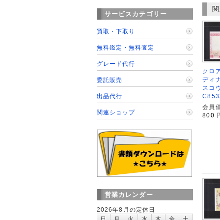
関
サービスカテゴリー
買取・下取り
無料鑑定・無料査定
グレード代行
クロア
ディナ
委託販売
スコ
出品代行
C85
会員価
関連ショップ
800
営業カレンダー
2026年8月の定休日
日
月
火
水
木
金
土