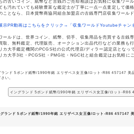
ちの古いコイン、紙幣など古銭のご売却相談はお気軽に収集ワー
ても汚れていても経験豊富な鑑定士が丁寧に一点一点査定して価
のことなら、日本貨幣商協同組合加盟店の古銭専門店収集ワール
展示PR動画はこちらをクリック→「収集ワールドYoutubeチャン
ワールドは、世界コイン、紙幣、切手、収集用品を売買する古銭
買取、無料鑑定、代理販売、オークション出品代行などの業務も
リカ大手鑑定機関のPCGS社の公式代理店/ディラー認定店となっ
リカ大手3社・PCGS社・PMG社・NGC社と組合鑑定はお気軽に
ランド 5ポンド紙幣/1990年銘 エリザベス女王像/ロット-R86 45714
下さい。
イングランド 5ポンド紙幣/1990年銘 エリザベス女王像/ロット-R86 
グランド 5ポンド紙幣/1990年銘 エリザベス女王像/ロット-R86 45714