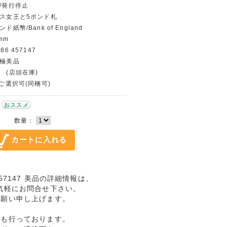
貨/発行停止
ベス女王と5ポンド札
紙幣/Bank of England
mm
6 457147
〜極美品
 (店頭在庫)
〜ご選択可(同梱可)
おススメ
数量：
57147 美品の詳細情報は、
気軽にお問合せ下さい。
お願い申し上げます。
売も行っております。