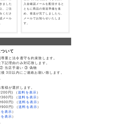
きました
入金確認メールを配信すると
上、ご注
ともに商品の発送準備を進
みくださ
め、発送が完了しましたら、
認メール
メールでお知らせいたしま
。
す。
について
利尊重と法令遵守を約束致します。
は下記理由のみ対応致します。
② 当店手違い ③ 偽物
後 3日以内にご連絡お願い致します。
て
お客様が選択します。
200円)
（
送料を表示
）
律360円)
（
送料を表示
）
律600円)
（
送料を表示
）
律900円)
（
送料を表示
）
料を表示
）
料を表示
）
て