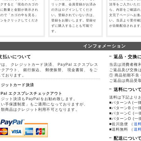
ックすると「現在のカゴの
リック後、会員登録がお済み
法等をご入力いただ
」に数量と金額が表示され
の方はログインしてくださ
ら、内容をご確認の
すので「カゴの中を見る」
い。登録されていない方は、
文完了ページへお進
タンをクリックしてくださ
登録をお願いします。登録せ
い。当店より受付確
。
ずに購入することも可能で
が自動配信されます
す。
インフォメーション
支払いについて
返品・交換
は、 クレジットカード決済、 PayPal エクスプレス
当店は消費者権
ックアウト、 銀行振込、 郵便振替、 現金書留、 をご
ご返品及び交換
しております。
① 商品初期不良 
ご返品は商品受取
レジットカード決済
送料につい
yPal エクスプレスチェックアウト
送料は下記より
ジット決済もPayPalをお勧め致します。
■パターンA (一律
買い手保護制度」もご適用になっておりますが、
■パターンB (一
券類商品はクレジット利用不可となります。
■パターンC (一
■パターンD (一
■佐川急便
（
送
■送料無料
（
送
配送につい