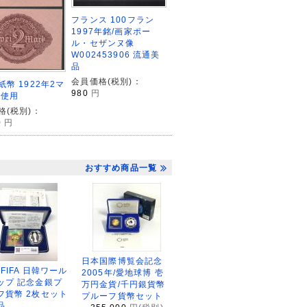
フランス 100フラン
1997年銘/画家ポー
ル・セザンヌ像
W002453906 流通美
品
会員価格(税別)：
幣 1922年2マ
980
円
未使用
格(税別)：
0
円
おすすめ商品一覧
日本国際博覧会記念
2FIFA 日韓ワール
2005年/愛地球博 壱
ップ 記念金銀プ
万円金貨/千円銀貨幣
フ貨幣 2枚セット
プルーフ貨幣セット
品