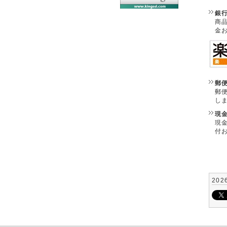
銀
商
金
郵
郵
し
現
現
付
202