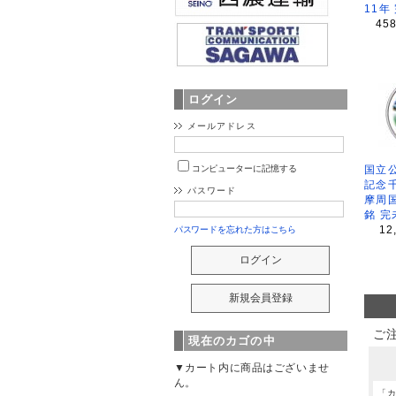
11年
45
ログイン
メールアドレス
国立公
コンピューターに記憶する
記念
パスワード
摩周
銘 完
12
パスワードを忘れた方はこちら
ご
現在のカゴの中
▼カート内に商品はございませ
ん。
「