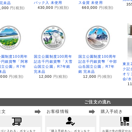
パック入 未使用
ス金貨 未使用
 完未品
35
430,000
円(税別)
660,000
円(税別)
8,000
円(税別)
園制度100周年
国立公園制度100周年
国立公園制度100周年
千円銀貨幣「阿寒
記念千円銀貨幣「大雪
記念千円銀貨幣「中部
東京
国立公園」R7年
山国立公園」R7年銘
山岳国立公園」R7年
ク記
未品
完未品
銘 完未品
オリ
,000
円(税別)
12,000
円(税別)
12,000
円(税別)
会/
1
ご注文の流れ
注文
お客様情報
購入手続き
カゴに入れる」ボタンをク
「購入手続きへ」ボタンをク
お届け先の指定やお