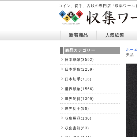
コイン、切手、古銭の専門店「収集ワール
新着商品
人気紙幣
ホー
商品カテゴリー
美品
日本紙幣(3592)
日本硬貨(2259)
日本切手(716)
世界紙幣(1566)
世界硬貨(1399)
世界切手(98)
収集用品(130)
収集書籍(63)