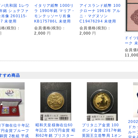
バ共和国 1レウ
イタリア紙幣 1000リ
アイスランド紙幣 100
0年銘 シュテファ
ラ 1990年銘 マリア・
クローナ 1961年 アル
肖像 260115-
モンテッソーリ肖像
ニ・マグヌソン
207 未使用
KB175786L 未使用
C19476294 未使用
格(税別)：
会員価格(税別)：
会員価格(税別)：
円
2,000
円
2,000
円
ドイツ紙
ーク 
会員価
11,00
すすめ商品
200
昭和天皇様御在位60
ブリタニア金貨 100
陛下御在位十年記
ドカ
年記念 10万円金貨 昭
ポンド金貨 2017年銘
万円金貨プルーフ
ルー
和62年銘 ブリスター
英国王立造幣局 1オン
銅貨 2枚組 平成
完未