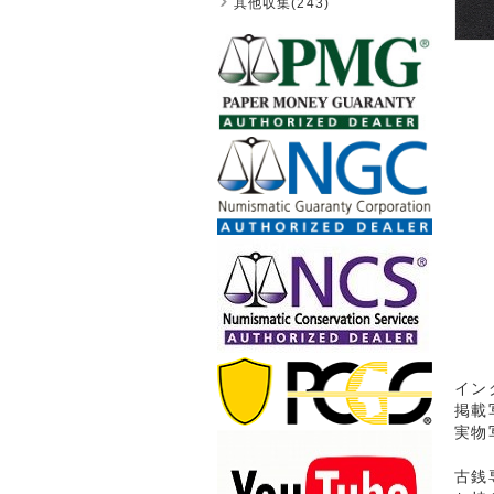
其他収集(243)
イン
掲載
実物
古銭