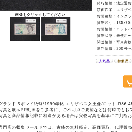
発行情報 : 法定通
額面図案 : エリザ
画像をクリックしてください
貨幣種類 : イングランド
貨幣尺寸 : 135x70
貨幣情報 : ロット-R8
貨幣状態 : 未使用
関連情報 : 写真実物
送料情報 : 200円
人気品
特価品
グランド 5ポンド紙幣/1990年銘 エリザベス女王像/ロット-R86 4
写真と展示PR動画をご参考に、ご不明点ご要望などは何時でもお
写真と商品情報記載に相違がある場合は実物写真を基準にご判断
専門店の収集ワールドでは、古銭の無料鑑定、高価買取、代理販