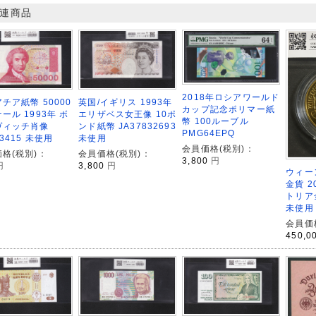
連商品
2018年ロシアワールド
チア紙幣 50000
英国/イギリス 1993年
カップ記念ポリマー紙
ール 1993年 ボ
エリザベス女王像 10ポ
幣 100ルーブル
ヴィッチ肖像
ンド紙幣 JA37832693
PMG64EPQ
33415 未使用
未使用
会員価格(税別)：
格(税別)：
会員価格(税別)：
3,800
円
円
3,800
円
ウィー
金貨 2
トリア金
未使用
会員価
450,0