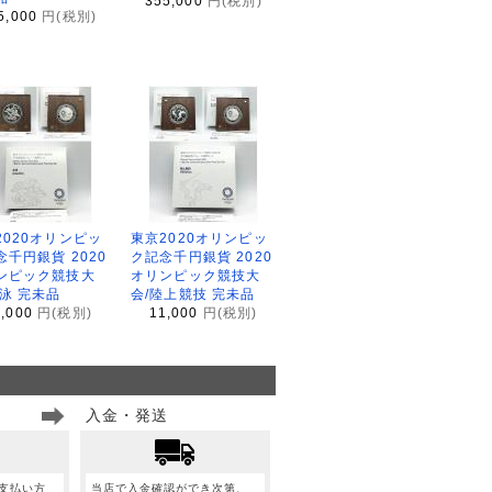
355,000
円(税別)
5,000
円(税別)
2020オリンピッ
東京2020オリンピッ
念千円銀貨 2020
ク記念千円銀貨 2020
ンピック競技大
オリンピック競技大
水泳 完未品
会/陸上競技 完未品
1,000
円(税別)
11,000
円(税別)
入金・発送
支払い方
当店で入金確認ができ次第、