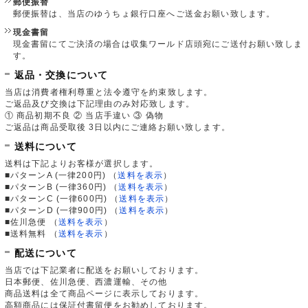
郵便振替
郵便振替は、当店のゆうちょ銀行口座へご送金お願い致します。
現金書留
現金書留にてご決済の場合は収集ワールド店頭宛にご送付お願い致しま
す。
返品・交換について
当店は消費者権利尊重と法令遵守を約束致します。
ご返品及び交換は下記理由のみ対応致します。
① 商品初期不良 ② 当店手違い ③ 偽物
ご返品は商品受取後 3日以内にご連絡お願い致します。
送料について
送料は下記よりお客様が選択します。
■パターンA (一律200円)
（
送料を表示
）
■パターンB (一律360円)
（
送料を表示
）
■パターンC (一律600円)
（
送料を表示
）
■パターンD (一律900円)
（
送料を表示
）
■佐川急便
（
送料を表示
）
■送料無料
（
送料を表示
）
配送について
当店では下記業者に配送をお願いしております。
日本郵便、佐川急便、西濃運輸、その他
商品送料は全て商品ページに表示しております。
高額商品には保証付書留便をお勧めしております。