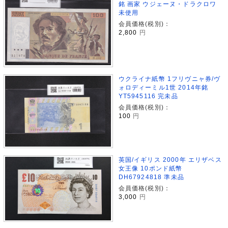
銘 画家 ウジェーヌ・ドラクロワ
未使用
会員価格(税別)：
2,800
円
ウクライナ紙幣 1フリヴニャ券/ヴ
ォロディーミル1世 2014年銘
YT5945116 完未品
会員価格(税別)：
100
円
英国/イギリス 2000年 エリザベス
女王像 10ポンド紙幣
DH67924818 準未品
会員価格(税別)：
3,000
円