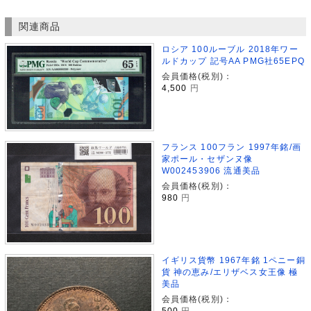
関連商品
ロシア 100ルーブル 2018年ワー
ルドカップ 記号AA PMG社65EPQ
会員価格(税別)：
4,500
円
フランス 100フラン 1997年銘/画
家ポール・セザンヌ像
W002453906 流通美品
会員価格(税別)：
980
円
イギリス貨幣 1967年銘 1ペニー銅
貨 神の恵み/エリザベス女王像 極
美品
会員価格(税別)：
500
円