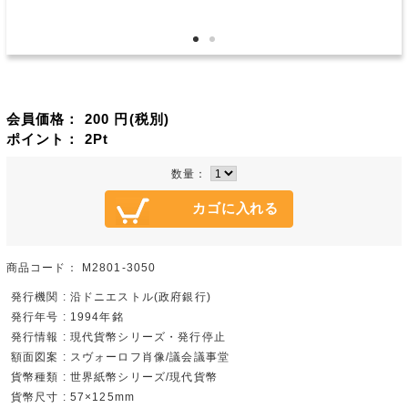
会員価格：
200
円(税別)
ポイント：
2
Pt
数量：
商品コード：
M2801-3050
発行機関 : 沿ドニエストル(政府銀行)
発行年号 : 1994年銘
発行情報 : 現代貨幣シリーズ・発行停止
額面図案 : スヴォーロフ肖像/議会議事堂
貨幣種類 : 世界紙幣シリーズ/現代貨幣
貨幣尺寸 : 57×125mm