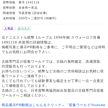
貨幣情報 : 番号 1491118
貨幣状態 : 未使用〜美品
関連情報 : 写真実物 (店頭在庫)
送料情報 : 200円〜ご選択可 (同梱可)
人気品
おススメ
沿ドニエストル紙幣 1ルーブル 1994年銘 スヴォーロフ肖像
1491118 未使用の詳細情報は、
掲載写真と展示PR動画をご参考に、ご不明点ご要望などは何時
でもお気軽にお問合せ下さい。
古銭専門店の収集ワールドでは、古銭の無料鑑定、高価買取、
代理販売も行っております。
お持ちの古いコイン、紙幣など古銭のご売却相談はお気軽に収
集ワールドへご連絡下さい。
古くても汚れていても経験豊富な鑑定士が丁寧に一点一点査定
して価格提示しております。
古銭のことなら、日本貨幣商協同組合加盟店の古銭専門店収集
ワールドへご相談ください。
商品展示PR動画はこちらをクリック→「収集ワールドYoutube