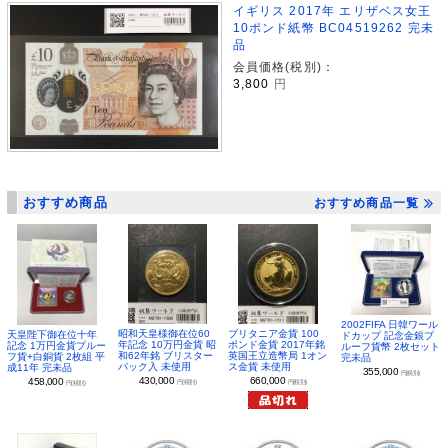
イギリス 2017年 エリザベス女王
10ポンド紙幣 BC04519262 完未
品
会員価格(税別)：
3,800
円
おすすめ商品
おすすめ商品一覧
2002FIFA 日韓ワール
昭和天皇様御在位60
ブリタニア金貨 100
天皇陛下御在位十年
ドカップ 記念金銀プ
年記念 10万円金貨 昭
ポンド金貨 2017年銘
記念 1万円金貨プルー
ルーフ貨幣 2枚セット
和62年銘 ブリスター
英国王立造幣局 1オン
フ貨+白銅貨 2枚組 平
完未品
パック入 未使用
ス金貨 未使用
成11年 完未品
355,000
円(税別)
430,000
660,000
458,000
円(税別)
円(税別)
円(税別)