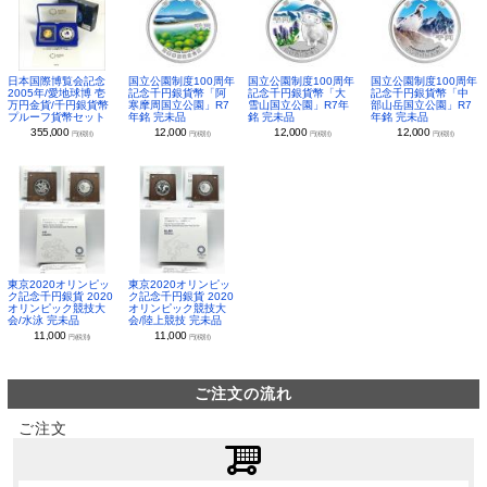
日本国際博覧会記念
国立公園制度100周年
国立公園制度100周年
国立公園制度100周年
2005年/愛地球博 壱
記念千円銀貨幣「阿
記念千円銀貨幣「大
記念千円銀貨幣「中
万円金貨/千円銀貨幣
寒摩周国立公園」R7
雪山国立公園」R7年
部山岳国立公園」R7
プルーフ貨幣セット
年銘 完未品
銘 完未品
年銘 完未品
355,000
12,000
12,000
12,000
円(税別)
円(税別)
円(税別)
円(税別)
東京2020オリンピッ
東京2020オリンピッ
ク記念千円銀貨 2020
ク記念千円銀貨 2020
オリンピック競技大
オリンピック競技大
会/水泳 完未品
会/陸上競技 完未品
11,000
11,000
円(税別)
円(税別)
ご注文の流れ
ご注文