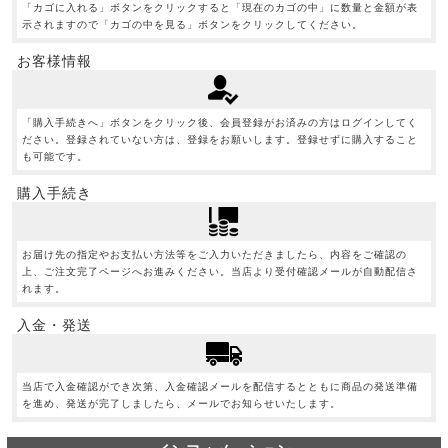
「カゴに入れる」ボタンをクリックすると「現在のカゴの中」に数量と金額が表
示されますので「カゴの中を見る」ボタンをクリックしてください。
お客様情報
「購入手続きへ」ボタンをクリック後、会員登録がお済みの方はログインしてく
ださい。登録されていない方は、登録をお願いします。登録せずに購入すること
も可能です。
購入手続き
お届け先の指定やお支払い方法等をご入力いただきましたら、内容をご確認の
上、ご注文完了ページへお進みください。当店より受付確認メールが自動配信さ
れます。
入金・発送
当店で入金確認ができ次第、入金確認メールを配信するとともに商品の発送準備
を進め、発送が完了しましたら、メールでお知らせいたします。