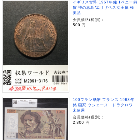
イギリス貨幣 1967年銘 1ペニー銅
貨 神の恵み/エリザベス女王像 極
美品
会員価格(税別)：
500
円
100フラン紙幣 フランス 1993年
銘 画家 ウジェーヌ・ドラクロワ
未使用
会員価格(税別)：
2,800
円