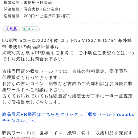
貨幣状態 : 未使用〜極美品
関連情報 : 写真実物 (店頭在庫)
送料情報 : 200円〜ご選択可(同梱可)
人気品
おススメ
EU紙幣 5ユーロ/2002年銘 ロットNo.V19378013764 海外紙
幣 未使用の商品詳細情報は、
掲載写真と展示PR動画をご参考に、ご不明点ご要望などはいつ
でもお気軽にお問合せ下さい。
古銭専門店の収集ワールドでは、古銭の無料鑑定、高価買取、
代理販売も行っております。
お持ちの古いコイン、紙幣など古銭のご売却相談はお気軽に収
集ワールドへご相談は下さい。
古くても汚れていても経験豊富な鑑定士が丁寧に一点一点査定
して価格提示しております。
商品展示PR動画はこちらをクリック→「収集ワールドYoutube
チャンネル」へ
収集ワールドは、世界コイン、紙幣、切手、収集用品を売買す