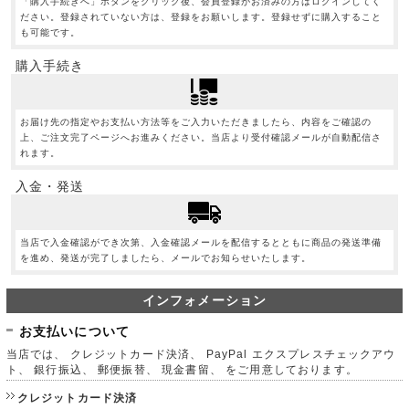
「購入手続きへ」ボタンをクリック後、会員登録がお済みの方はログインしてく
ださい。登録されていない方は、登録をお願いします。登録せずに購入すること
も可能です。
購入手続き
お届け先の指定やお支払い方法等をご入力いただきましたら、内容をご確認の
上、ご注文完了ページへお進みください。当店より受付確認メールが自動配信さ
れます。
入金・発送
当店で入金確認ができ次第、入金確認メールを配信するとともに商品の発送準備
を進め、発送が完了しましたら、メールでお知らせいたします。
インフォメーション
お支払いについて
当店では、 クレジットカード決済、 PayPal エクスプレスチェックアウ
ト、 銀行振込、 郵便振替、 現金書留、 をご用意しております。
クレジットカード決済