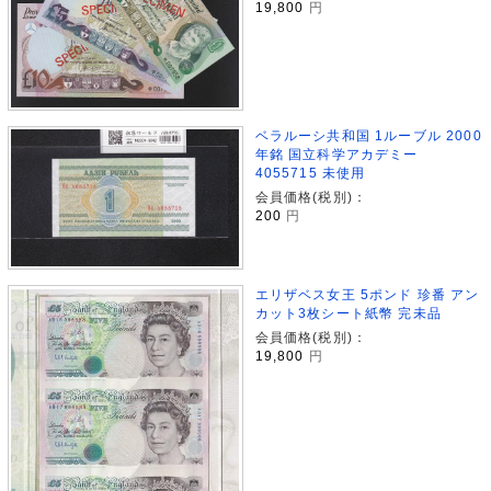
19,800
円
ベラルーシ共和国 1ルーブル 2000
年銘 国立科学アカデミー
4055715 未使用
会員価格(税別)：
200
円
エリザベス女王 5ポンド 珍番 アン
カット3枚シート紙幣 完未品
会員価格(税別)：
19,800
円