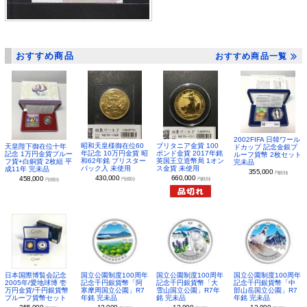
おすすめ商品
おすすめ商品一覧
2002FIFA 日韓ワール
昭和天皇様御在位60
ブリタニア金貨 100
天皇陛下御在位十年
ドカップ 記念金銀プ
年記念 10万円金貨 昭
ポンド金貨 2017年銘
記念 1万円金貨プルー
ルーフ貨幣 2枚セット
和62年銘 ブリスター
英国王立造幣局 1オン
フ貨+白銅貨 2枚組 平
完未品
パック入 未使用
ス金貨 未使用
成11年 完未品
355,000
円(税別)
430,000
660,000
458,000
円(税別)
円(税別)
円(税別)
日本国際博覧会記念
国立公園制度100周年
国立公園制度100周年
国立公園制度100周年
2005年/愛地球博 壱
記念千円銀貨幣「阿
記念千円銀貨幣「大
記念千円銀貨幣「中
万円金貨/千円銀貨幣
寒摩周国立公園」R7
雪山国立公園」R7年
部山岳国立公園」R7
プルーフ貨幣セット
年銘 完未品
銘 完未品
年銘 完未品