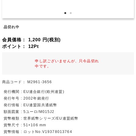
品切れ中
会員価格：
1,200
円(税別)
ポイント：
12
Pt
申し訳ございませんが、只今品切れ
中です。
商品コード：
M2961-3656
発行機関 : EU連合銀行(欧州連盟)
発行年号 : 2002年銘発行
発行情報 : EU連盟国共通紙幣
額面図案 : 5ユーロ/M015J2
貨幣種類 : 世界紙幣シリーズ/EU連盟紙幣
貨幣尺寸 : 51×106 mm
貨幣情報 : ロットNo.V19378013764