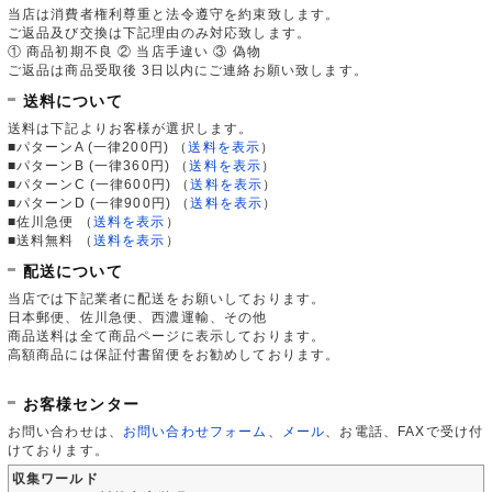
当店は消費者権利尊重と法令遵守を約束致します。
ご返品及び交換は下記理由のみ対応致します。
① 商品初期不良 ② 当店手違い ③ 偽物
ご返品は商品受取後 3日以内にご連絡お願い致します。
送料について
送料は下記よりお客様が選択します。
■パターンA (一律200円)
（
送料を表示
）
■パターンB (一律360円)
（
送料を表示
）
■パターンC (一律600円)
（
送料を表示
）
■パターンD (一律900円)
（
送料を表示
）
■佐川急便
（
送料を表示
）
■送料無料
（
送料を表示
）
配送について
当店では下記業者に配送をお願いしております。
日本郵便、佐川急便、西濃運輸、その他
商品送料は全て商品ページに表示しております。
高額商品には保証付書留便をお勧めしております。
お客様センター
お問い合わせは、
お問い合わせフォーム
、
メール
、お電話、FAXで受け付
けております。
収集ワールド