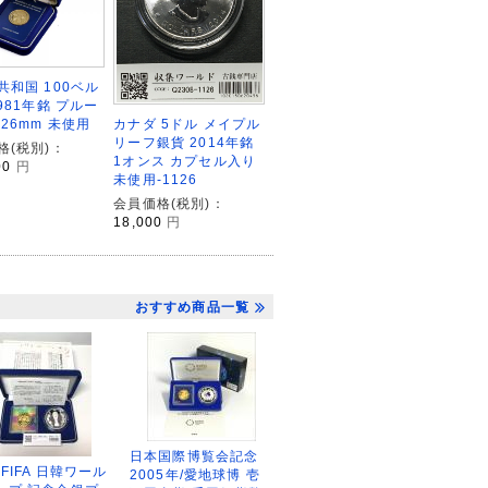
共和国 100ベル
981年銘 プルー
カナダ 5ドル メイプル
26mm 未使用
リーフ銀貨 2014年銘
格(税別)：
1オンス カプセル入り
00
円
未使用-1126
会員価格(税別)：
18,000
円
おすすめ商品一覧
日本国際博覧会記念
2FIFA 日韓ワール
2005年/愛地球博 壱