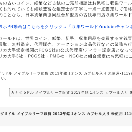
ちの古いコイン、紙幣など古銭のご売却相談はお気軽に収集ワー
ても汚れていても経験豊富な鑑定士が丁寧に一点一点査定して価
のことなら、日本貨幣商協同組合加盟店の古銭専門店収集ワール
展示PR動画はこちらをクリック→「収集ワールドYoutubeチャン
ワールドは、世界コイン、紙幣、切手、収集用品を売買する古銭
買取、無料鑑定、代理販売、オークション出品代行などの業務も
リカ大手鑑定機関のPCGS社の公式代理店/ディラー認定店となっ
リカ大手3社・PCGS社・PMG社・NGC社と組合鑑定はお気軽に
 5ドル メイプルリーフ銀貨 2013年銘 1オンス カプセル入り 未使用-1
さい。
カナダ 5ドル メイプルリーフ銀貨 2013年銘 1オンス カプセル入り 
ダ 5ドル メイプルリーフ銀貨 2013年銘 1オンス カプセル入り 未使用-1