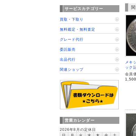
関
サービスカテゴリー
買取・下取り
無料鑑定・無料査定
グレード代行
委託販売
出品代行
メキ
ック記
関連ショップ
会員価
1,50
営業カレンダー
2026年8月の定休日
日
月
火
水
木
金
土