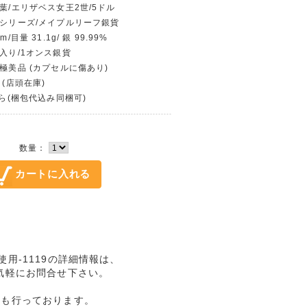
の葉/エリザベス女王2世/5ドル
貨シリーズ/メイプルリーフ銀貨
/目量 31.1g/ 銀 99.99%
ル入り/1オンス銀貨
〜極美品 (カプセルに傷あり)
 (店頭在庫)
から(梱包代込み同梱可)
数量：
使用-1119の詳細情報は、
気軽にお問合せ下さい。
売も行っております。