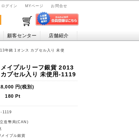
ログイン
MYページ
お問合せ
顧客センター
店舗紹介
13年銘 1オンス カプセル入り 未使
 メイプルリーフ銀貨 2013
 カプセル入り 未使用-1119
18,000
円(税別)
180
Pt
-1119
立造幣局(CAN)
銘
貨/メイプル銀貨