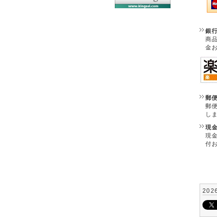
銀
商
金
郵
郵
し
現
現
付
202