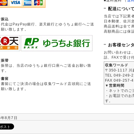
■送料無料
（
送
配送につい
当店では下記業
行振込
日本郵便、佐川
品代金はPayPay銀行、楽天銀行とゆうちょ銀行へご送
商品送料は全て
お願い致します。
高額商品には保
お客様セン
お問い合わせは
話、FAXで受け
便振替
収集ワールド
便振替は、当店のゆうちょ銀行口座へご送金お願い致
〒350-1117 
ます。
TEL 049-249-
金書留
FAX 049-257-
金書留にてご決済の場合は収集ワールド店頭宛にご送
▼営業時間
お願い致します。
・ネットでのご
・お電話でのお問
す。
6年8月7日