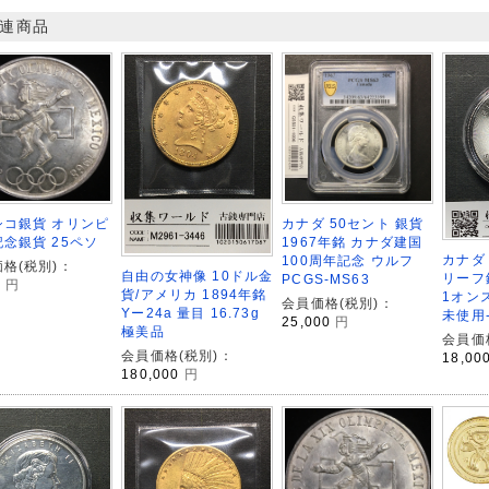
連商品
シコ銀貨 オリンピ
カナダ 50セント 銀貨
念銀貨 25ペソ
1967年銘 カナダ建国
カナダ
100周年記念 ウルフ
格(税別)：
自由の女神像 10ドル金
リーフ
PCGS-MS63
0
円
貨/アメリカ 1894年銘
1オン
会員価格(税別)：
Yー24a 量目 16.73g
未使用-
25,000
円
極美品
会員価
会員価格(税別)：
18,00
180,000
円