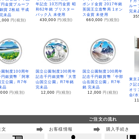
ドカ
年記念 10万円金貨 昭
ポンド金貨 2017年銘
万円金貨プルーフ
ルー
和62年銘 ブリスター
英国王立造幣局 1オン
銅貨 2枚組 平成
完未
パック入 未使用
ス金貨 未使用
 完未品
35
430,000
円(税別)
660,000
円(税別)
8,000
円(税別)
園制度100周年
国立公園制度100周年
国立公園制度100周年
千円銀貨幣「阿寒
記念千円銀貨幣「大雪
記念千円銀貨幣「中部
東京
国立公園」R7年
山国立公園」R7年銘
山岳国立公園」R7年
ク記
未品
完未品
銘 完未品
オリ
,000
円(税別)
12,000
円(税別)
12,000
円(税別)
会/
1
ご注文の流れ
注文
お客様情報
購入手続き