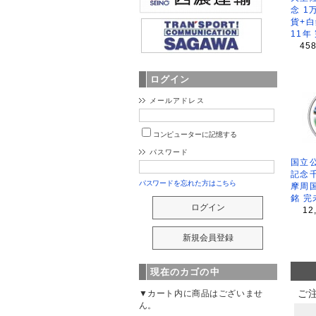
念 1
貨+白
11年
45
ログイン
メールアドレス
コンピューターに記憶する
パスワード
国立公
記念
パスワードを忘れた方はこちら
摩周
銘 完
12
現在のカゴの中
ご
▼カート内に商品はございませ
ん。