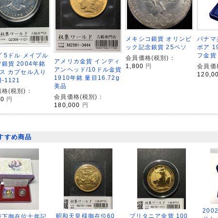
メキシコ銀貨 オリンピ
パナマ
ック記念銀貨 25ペソ
ボア 1
 5ドル メイプル
フ金貨 
会員価格(税別)：
アメリカ金貨 インディ
銀貨 2004年銘
1,800
円
会員価
アンヘッド/10ドル金貨
ス カプセル入り
120,0
1910年銘 量目16.72g
-1121
美品
格(税別)：
会員価格(税別)：
00
円
180,000
円
すすめ商品
200
昭和天皇様御在位60
ブリタニア金貨 100
陛下御在位十年記