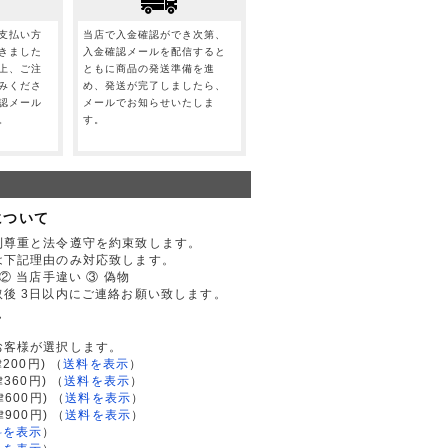
支払い方
当店で入金確認ができ次第、
きました
入金確認メールを配信すると
上、ご注
ともに商品の発送準備を進
みくださ
め、発送が完了しましたら、
認メール
メールでお知らせいたしま
。
す。
について
利尊重と法令遵守を約束致します。
は下記理由のみ対応致します。
② 当店手違い ③ 偽物
後 3日以内にご連絡お願い致します。
て
お客様が選択します。
200円)
（
送料を表示
）
律360円)
（
送料を表示
）
律600円)
（
送料を表示
）
律900円)
（
送料を表示
）
料を表示
）