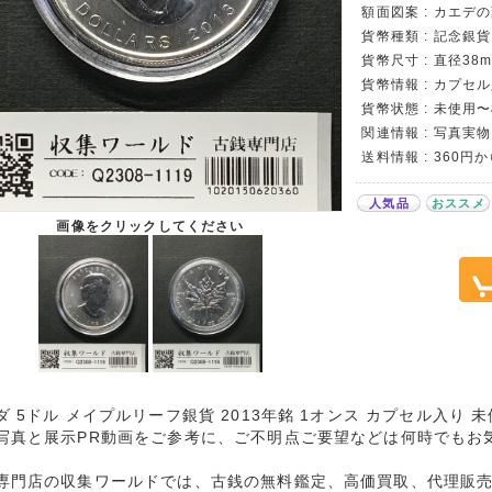
額面図案 : カエデ
貨幣種類 : 記念銀
貨幣尺寸 : 直径38mm
貨幣情報 : カプセ
貨幣状態 : 未使用
関連情報 : 写真実物
送料情報 : 360円
人気品
おススメ
画像をクリックしてください
ダ 5ドル メイプルリーフ銀貨 2013年銘 1オンス カプセル入り 未
写真と展示PR動画をご参考に、ご不明点ご要望などは何時でもお
専門店の収集ワールドでは、古銭の無料鑑定、高価買取、代理販