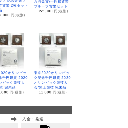
ップ 記念金銀プ
万円金貨/千円銀貨幣
フ貨幣 2枚セット
プルーフ貨幣セット
品
355,000
円(税別)
5,000
円(税別)
2020オリンピッ
東京2020オリンピッ
念千円銀貨 2020
ク記念千円銀貨 2020
ンピック競技大
オリンピック競技大
水泳 完未品
会/陸上競技 完未品
1,000
円(税別)
11,000
円(税別)
入金・発送