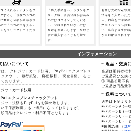
カゴに入れる」ボタンをク
「購入手続きへ」ボタンをク
お届け先の指定やお
ックすると「現在のカゴの
リック後、会員登録がお済み
法等をご入力いただ
」に数量と金額が表示され
の方はログインしてくださ
ら、内容をご確認の
すので「カゴの中を見る」
い。登録されていない方は、
文完了ページへお進
タンをクリックしてくださ
登録をお願いします。登録せ
い。当店より受付確
。
ずに購入することも可能で
が自動配信されます
す。
インフォメーション
支払いについて
返品・交換
は、 クレジットカード決済、 PayPal エクスプレス
当店は消費者権
ックアウト、 銀行振込、 郵便振替、 現金書留、 をご
ご返品及び交換
しております。
① 商品初期不良 
ご返品は商品受取
レジットカード決済
送料につい
yPal エクスプレスチェックアウト
送料は下記より
ジット決済もPayPalをお勧め致します。
■パターンA (一律
買い手保護制度」もご適用になっておりますが、
■パターンB (一
券類商品はクレジット利用不可となります。
■パターンC (一
■パターンD (一
■佐川急便
（
送