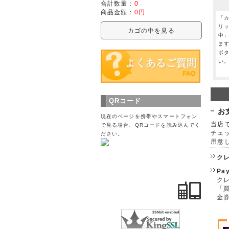
合計数量：
0
商品金額：
0円
「
リ
カゴの中を見る
中
ま
ボ
い
QRコード
お
現在のページを携帯やスマートフォン
当店で
で見る場合、QRコードを読み込んでく
チェ
ださい。
用意
ク
Pa
クレ
「
金