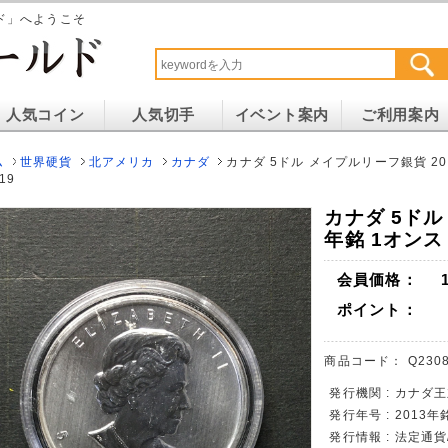
ド」へようこそ
人気コイン
人気切手
イベント案内
ご利用案内
ム
世界硬貨
北アメリカ
カナダ
カナダ 5ドル メイプルリーフ銀貨 20
19
カナダ 5ドル
年銘 1オンス
会員価格：
ポイント：
商品コード：
Q2308
発行機関 : カナダ王
発行年号 : 2013年
発行情報 : 法定通