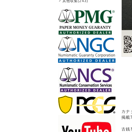
其他収集(243)
カナ
掲載
古銭