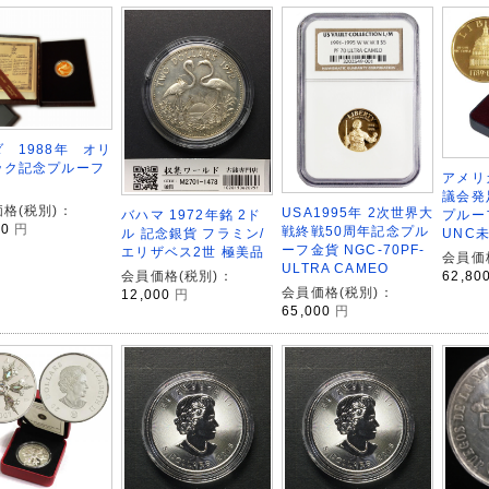
 1988年 オリ
ック記念プルーフ
アメリカ
議会発
格(税別)：
USA1995年 2次世界大
バハマ 1972年銘 2ド
プルー
00
円
戦終戦50周年記念プル
ル 記念銀貨 フラミン/
UNC
ーフ金貨 NGC-70PF-
エリザベス2世 極美品
会員価
ULTRA CAMEO
会員価格(税別)：
62,80
会員価格(税別)：
12,000
円
65,000
円