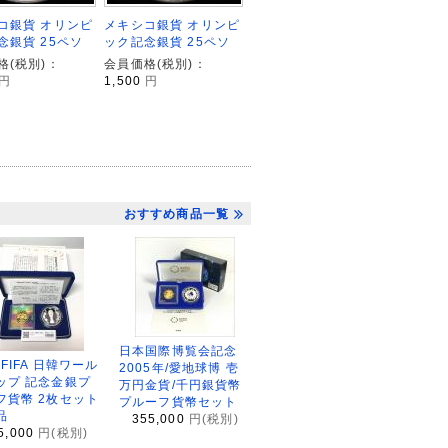
コ銀貨 オリンピ
メキシコ銀貨 オリンピ
念銀貨 25ペソ
ック記念銀貨 25ペソ
格(税別)：
会員価格(税別)：
円
1,500
円
おすすめ商品一覧
日本国際博覧会記念
2FIFA 日韓ワール
2005年/愛地球博 壱
ップ 記念金銀プ
万円金貨/千円銀貨幣
フ貨幣 2枚セット
プルーフ貨幣セット
品
355,000
円(税別)
5,000
円(税別)