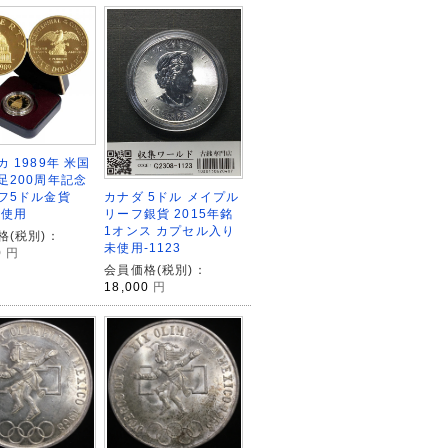
 1989年 米国
足200周年記念
カナダ 5ドル メイプル
フ5ドル金貨
リーフ銀貨 2015年銘
未使用
1オンス カプセル入り
格(税別)：
未使用-1123
0
円
会員価格(税別)：
18,000
円