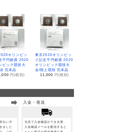
2020オリンピッ
東京2020オリンピッ
念千円銀貨 2020
ク記念千円銀貨 2020
ンピック競技大
オリンピック競技大
水泳 完未品
会/陸上競技 完未品
1,000
円(税別)
11,000
円(税別)
入金・発送
支払い方
当店で入金確認ができ次第、
きました
入金確認メールを配信すると
上、ご注
ともに商品の発送準備を進