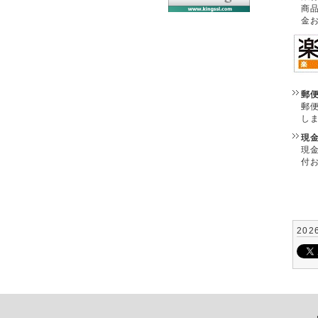
商
金
郵
郵
し
現
現
付
202