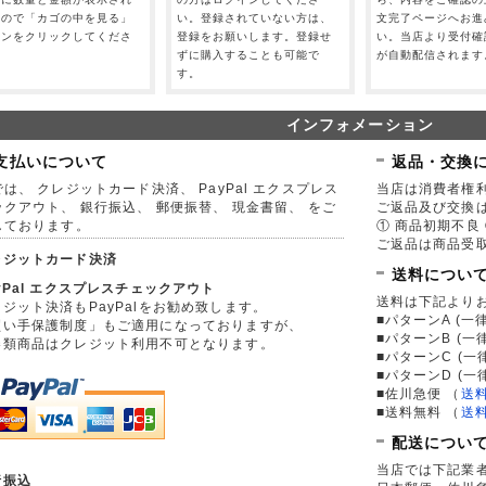
すので「カゴの中を見る」
い。登録されていない方は、
文完了ページへお進
タンをクリックしてくださ
登録をお願いします。登録せ
い。当店より受付確
。
ずに購入することも可能で
が自動配信されます
す。
インフォメーション
支払いについて
返品・交換
は、 クレジットカード決済、 PayPal エクスプレス
当店は消費者権
ックアウト、 銀行振込、 郵便振替、 現金書留、 をご
ご返品及び交換
しております。
① 商品初期不良 
ご返品は商品受取
レジットカード決済
送料につい
yPal エクスプレスチェックアウト
送料は下記より
ジット決済もPayPalをお勧め致します。
■パターンA (一律
買い手保護制度」もご適用になっておりますが、
■パターンB (一
券類商品はクレジット利用不可となります。
■パターンC (一
■パターンD (一
■佐川急便
（
送
■送料無料
（
送
配送につい
当店では下記業
行振込