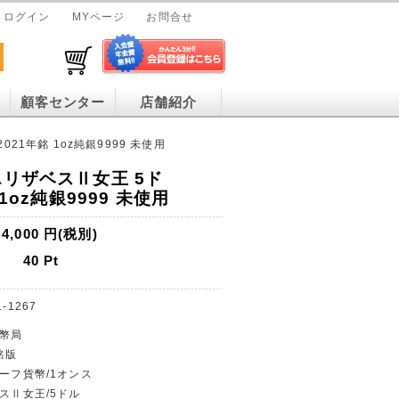
ログイン
MYページ
お問合せ
顧客センター
店舗紹介
21年銘 1oz純銀9999 未使用
エリザベスⅡ女王 5ド
 1oz純銀9999 未使用
4,000
円(税別)
40
Pt
1-1267
造幣局
銘版
ルーフ貨幣/1オンス
ベスⅡ女王/5ドル