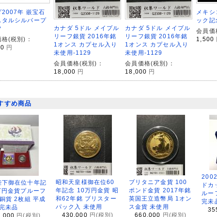
2007年 嵌宝石
メキシ
スタルシルバープ
ック記
カナダ 5ドル メイプル
カナダ 5ドル メイプル
フ
会員価
リーフ銀貨 2016年銘
リーフ銀貨 2016年銘
格(税別)：
1,500
1オンス カプセル入り
1オンス カプセル入り
00
円
未使用-1129
未使用-1129
会員価格(税別)：
会員価格(税別)：
18,000
円
18,000
円
すすめ商品
200
昭和天皇様御在位60
ブリタニア金貨 100
陛下御在位十年記
ドカ
年記念 10万円金貨 昭
ポンド金貨 2017年銘
万円金貨プルーフ
ルー
和62年銘 ブリスター
英国王立造幣局 1オン
銅貨 2枚組 平成
完未
パック入 未使用
ス金貨 未使用
 完未品
35
430,000
円(税別)
660,000
円(税別)
8,000
円(税別)