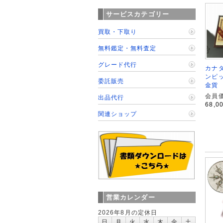
サービスカテゴリー
買取・下取り
無料鑑定・無料査定
グレード代行
カナダ
ンピ
委託販売
金貨
会員価
出品代行
68,0
関連ショップ
営業カレンダー
2026年8月の定休日
日
月
火
水
木
金
土