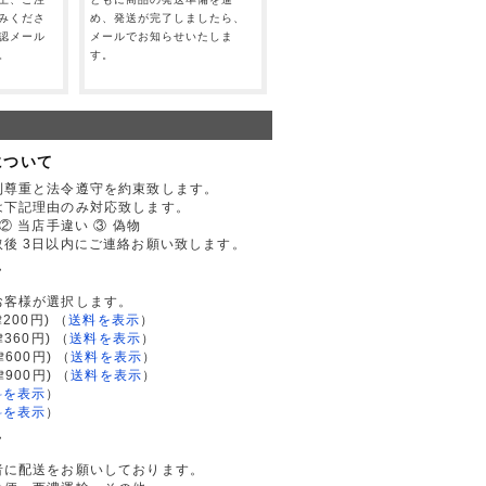
みくださ
め、発送が完了しましたら、
認メール
メールでお知らせいたしま
。
す。
について
利尊重と法令遵守を約束致します。
は下記理由のみ対応致します。
② 当店手違い ③ 偽物
後 3日以内にご連絡お願い致します。
て
お客様が選択します。
200円)
（
送料を表示
）
律360円)
（
送料を表示
）
律600円)
（
送料を表示
）
律900円)
（
送料を表示
）
料を表示
）
料を表示
）
て
者に配送をお願いしております。