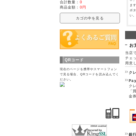
合計数量：
0
ま
商品金額：
0円
ボ
い
カゴの中を見る
お
当店で
チェ
QRコード
用意
現在のページを携帯やスマートフォン
ク
で見る場合、QRコードを読み込んでく
ださい。
Pa
クレ
「
金
銀