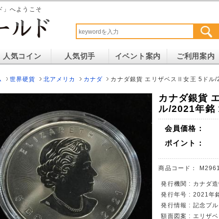
ド」へようこそ
人気コイン
人気切手
イベント案内
ご利用案内
ム
世界硬貨
北アメリカ
カナダ
カナダ銀貨 エリザベスⅡ女王 5ドル/20
カナダ銀貨 
ル/2021年銘
会員価格：
ポイント：
商品コード：
M296
発行機関 : カナダ
発行年号 : 2021年
発行情報 : 記念プ
額面図案 : エリザ