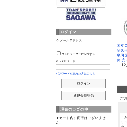
ログイン
メールアドレス
国立公
記念
コンピューターに記憶する
摩周
銘 完
パスワード
12
パスワードを忘れた方はこちら
ご
現在のカゴの中
「
▼カート内に商品はございませ
リ
ん。
中