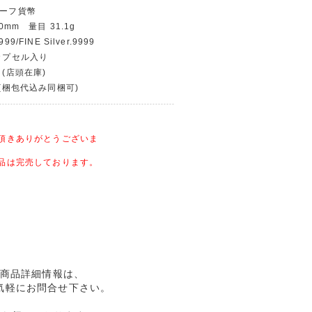
ルーフ貨幣
0mm 量目 31.1g
9/FINE Silver.9999
/カプセル入り
 (店頭在庫)
〜(梱包代込み同梱可)
頂きありがとうございま
品は完売しております。
用の商品詳細情報は、
気軽にお問合せ下さい。