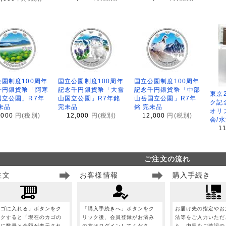
園制度100周年
国立公園制度100周年
国立公園制度100周年
千円銀貨幣「阿寒
記念千円銀貨幣「大雪
記念千円銀貨幣「中部
東京
国立公園」R7年
山国立公園」R7年銘
山岳国立公園」R7年
ク記
未品
完未品
銘 完未品
オリ
,000
円(税別)
12,000
円(税別)
12,000
円(税別)
会/
1
ご注文の流れ
注文
お客様情報
購入手続き
カゴに入れる」ボタンをク
「購入手続きへ」ボタンをク
お届け先の指定やお
ックすると「現在のカゴの
リック後、会員登録がお済み
法等をご入力いただ
」に数量と金額が表示され
の方はログインしてくださ
ら、内容をご確認の