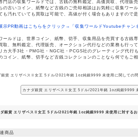
専門店の収集ワールドでは、古銭の無料鑑定、高価買取、代理販
ちの古いコイン、紙幣など古銭のご売却相談はお気軽に収集ワー
ても汚れていても買取は可能で、高値が付く場合もありますので
展示PR動画はこちらをクリック→「収集ワールドYoutubeチャン
ワールドは、世界コイン、紙幣、切手、収集用品を売買する古銭
買取、無料鑑定、代理販売、オークション代行などの業務も行っ
リカ大手3社・PMG社・NGC社・PCGS社のグレーティング代行
のコイン、紙幣、切手など古銭コレクションのことなら何でもご
銀貨 エリザベスⅡ女王 5ドル/2021年銘 1oz純銀9999 未使用に関し
カナダ銀貨 エリザベスⅡ女王 5ドル/2021年銘 1oz純銀999
ダ銀貨 エリザベスⅡ女王 5ドル/2021年銘 1oz純銀9999 未使用に対する
連商品