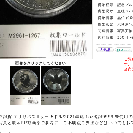
貨幣種類 : 記念プ
貨幣尺寸 : 直径 37.
貨幣情報 : 品位 銀999
貨幣状態 : 未使用
関連情報 : 写真実物
送料情報 : 200円
人気品
おススメ
ご覧
画像をクリックしてください
す｡
当商
ダ銀貨 エリザベスⅡ女王 5ドル/2021年銘 1oz純銀9999 未使
写真と展示PR動画をご参考に、ご不明点ご要望などはいつでもお