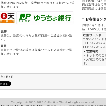
日本郵便、佐川
品代金はPayPay銀行、楽天銀行とゆうちょ銀行へご送
商品送料は全て
お願い致します。
高額商品には保
お客様セン
お問い合わせは
話、FAXで受け
便振替
収集ワールド
便振替は、当店のゆうちょ銀行口座へご送金お願い致
〒350-1117 
ます。
TEL 049-249-
金書留
FAX 049-257-
金書留にてご決済の場合は収集ワールド店頭宛にご送
▼営業時間
お願い致します。
・ネットでのご
・お電話でのお問
す。
6年8月6日
Copyright © 2015-2026 Collection World All rights reserved.