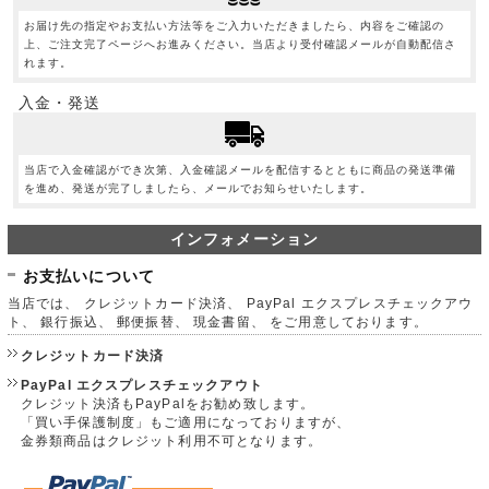
お届け先の指定やお支払い方法等をご入力いただきましたら、内容をご確認の
上、ご注文完了ページへお進みください。当店より受付確認メールが自動配信さ
れます。
入金・発送
当店で入金確認ができ次第、入金確認メールを配信するとともに商品の発送準備
を進め、発送が完了しましたら、メールでお知らせいたします。
インフォメーション
お支払いについて
当店では、 クレジットカード決済、 PayPal エクスプレスチェックアウ
ト、 銀行振込、 郵便振替、 現金書留、 をご用意しております。
クレジットカード決済
PayPal エクスプレスチェックアウト
クレジット決済もPayPalをお勧め致します。
「買い手保護制度」もご適用になっておりますが、
金券類商品はクレジット利用不可となります。