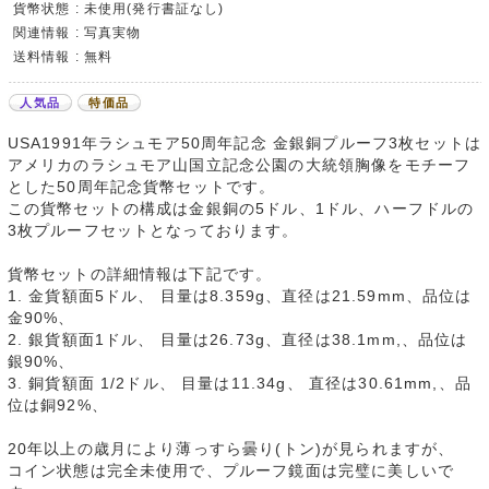
貨幣状態 : 未使用(発行書証なし)
関連情報 : 写真実物
送料情報 : 無料
人気品
特価品
USA1991年ラシュモア50周年記念 金銀銅プルーフ3枚セットは
アメリカのラシュモア山国立記念公園の大統領胸像をモチーフ
とした50周年記念貨幣セットです。
この貨幣セットの構成は金銀銅の5ドル、1ドル、ハーフドルの
3枚プルーフセットとなっております。
貨幣セットの詳細情報は下記です。
1. 金貨額面5ドル、 目量は8.359g、直径は21.59mm、品位は
金90%、
2. 銀貨額面1ドル、 目量は26.73g、直径は38.1mm,、品位は
銀90%、
3. 銅貨額面 1/2ドル、 目量は11.34g、 直径は30.61mm,、品
位は銅92%、
20年以上の歳月により薄っすら曇り(トン)が見られますが、
コイン状態は完全未使用で、プルーフ鏡面は完璧に美しいで