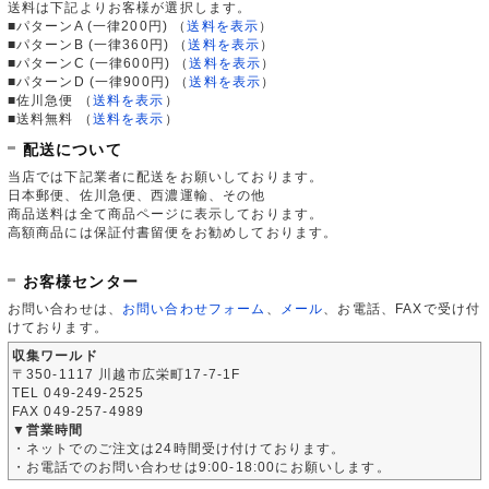
送料は下記よりお客様が選択します。
■パターンA (一律200円)
（
送料を表示
）
■パターンB (一律360円)
（
送料を表示
）
■パターンC (一律600円)
（
送料を表示
）
■パターンD (一律900円)
（
送料を表示
）
■佐川急便
（
送料を表示
）
■送料無料
（
送料を表示
）
配送について
当店では下記業者に配送をお願いしております。
日本郵便、佐川急便、西濃運輸、その他
商品送料は全て商品ページに表示しております。
高額商品には保証付書留便をお勧めしております。
お客様センター
お問い合わせは、
お問い合わせフォーム
、
メール
、お電話、FAXで受け付
けております。
収集ワールド
〒350-1117 川越市広栄町17-7-1F
TEL 049-249-2525
FAX 049-257-4989
▼営業時間
・ネットでのご注文は24時間受け付けております。
・お電話でのお問い合わせは9:00-18:00にお願いします。