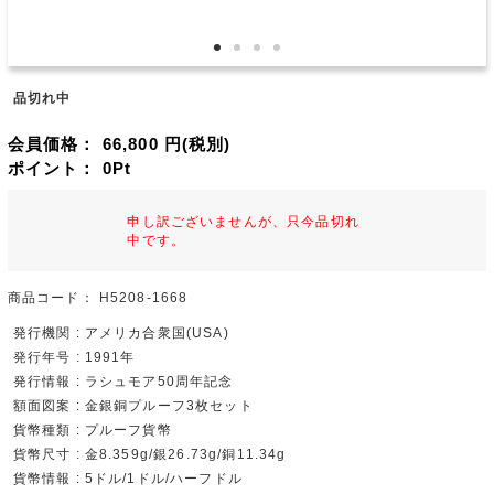
品切れ中
会員価格：
66,800
円(税別)
ポイント：
0
Pt
申し訳ございませんが、只今品切れ
中です。
商品コード：
H5208-1668
発行機関 : アメリカ合衆国(USA)
発行年号 : 1991年
発行情報 : ラシュモア50周年記念
額面図案 : 金銀銅プルーフ3枚セット
貨幣種類 : プルーフ貨幣
貨幣尺寸 : 金8.359g/銀26.73g/銅11.34g
貨幣情報 : 5ドル/1ドル/ハーフドル