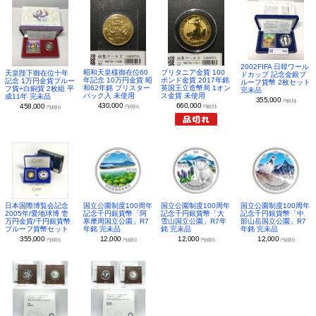
2002FIFA 日韓ワール
昭和天皇様御在位60
ブリタニア金貨 100
天皇陛下御在位十年
ドカップ 記念金銀プ
年記念 10万円金貨 昭
ポンド金貨 2017年銘
記念 1万円金貨プルー
ルーフ貨幣 2枚セット
和62年銘 ブリスター
英国王立造幣局 1オン
フ貨+白銅貨 2枚組 平
完未品
パック入 未使用
ス金貨 未使用
成11年 完未品
355,000
円(税別)
430,000
660,000
458,000
円(税別)
円(税別)
円(税別)
日本国際博覧会記念
国立公園制度100周年
国立公園制度100周年
国立公園制度100周年
2005年/愛地球博 壱
記念千円銀貨幣「阿
記念千円銀貨幣「大
記念千円銀貨幣「中
万円金貨/千円銀貨幣
寒摩周国立公園」R7
雪山国立公園」R7年
部山岳国立公園」R7
プルーフ貨幣セット
年銘 完未品
銘 完未品
年銘 完未品
355,000
12,000
12,000
12,000
円(税別)
円(税別)
円(税別)
円(税別)