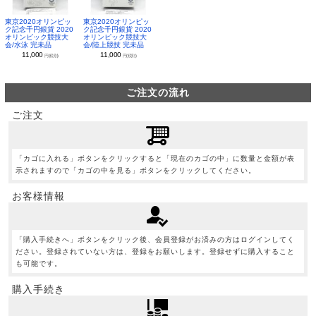
東京2020オリンピッ
東京2020オリンピッ
ク記念千円銀貨 2020
ク記念千円銀貨 2020
オリンピック競技大
オリンピック競技大
会/水泳 完未品
会/陸上競技 完未品
11,000
11,000
円(税別)
円(税別)
ご注文の流れ
ご注文
「カゴに入れる」ボタンをクリックすると「現在のカゴの中」に数量と金額が表
示されますので「カゴの中を見る」ボタンをクリックしてください。
お客様情報
「購入手続きへ」ボタンをクリック後、会員登録がお済みの方はログインしてく
ださい。登録されていない方は、登録をお願いします。登録せずに購入すること
も可能です。
購入手続き