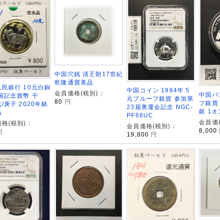
中国穴銭 清王朝17世紀
乾隆通寶美品
民銀行 10元白銅
中国コイン 1984年 5
会員価格(税別)：
中国パ
国記念貨幣 干
元プルーフ銀貨 参加第
80
円
フ銀貨 
/庚子 2020年銘
23届奥運会記念 NGC-
銀 1
品
PF68UC
会員価
格(税別)：
会員価格(税別)：
8,000
円
19,800
円