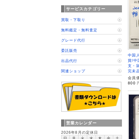
サービスカテゴリー
買取・下取り
無料鑑定・無料査定
グレード代行
委託販売
中国人
貨/中
出品代行
支・鼠
完未
関連ショップ
会員価
800
営業カレンダー
2026年8月の定休日
日
月
火
水
木
金
土