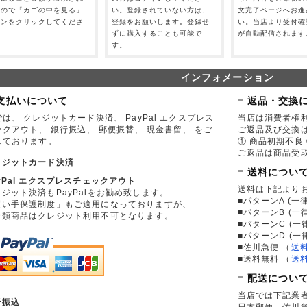
すので「カゴの中を見る」
い。登録されていない方は、
文完了ページへお進
タンをクリックしてくださ
登録をお願いします。登録せ
い。当店より受付確
。
ずに購入することも可能で
が自動配信されます
す。
インフォメーション
支払いについて
返品・交換
は、 クレジットカード決済、 PayPal エクスプレス
当店は消費者権
ックアウト、 銀行振込、 郵便振替、 現金書留、 をご
ご返品及び交換
しております。
① 商品初期不良 
ご返品は商品受取
レジットカード決済
送料につい
yPal エクスプレスチェックアウト
送料は下記より
ジット決済もPayPalをお勧め致します。
■パターンA (一律
買い手保護制度」もご適用になっておりますが、
■パターンB (一
券類商品はクレジット利用不可となります。
■パターンC (一
■パターンD (一
■佐川急便
（
送
■送料無料
（
送
配送につい
当店では下記業
行振込
日本郵便、佐川