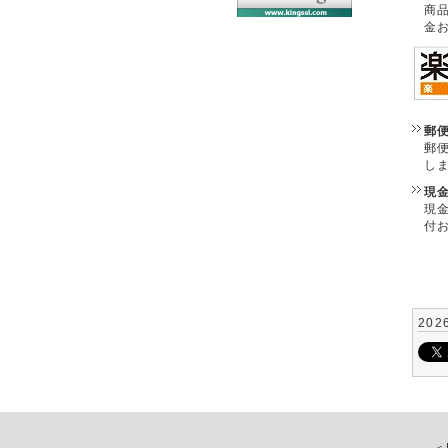
商
金
郵
郵
し
現
現
付
202
＜