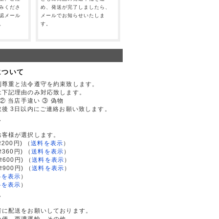
みくださ
め、発送が完了しましたら、
認メール
メールでお知らせいたしま
。
す。
について
利尊重と法令遵守を約束致します。
は下記理由のみ対応致します。
② 当店手違い ③ 偽物
後 3日以内にご連絡お願い致します。
て
お客様が選択します。
200円)
（
送料を表示
）
律360円)
（
送料を表示
）
律600円)
（
送料を表示
）
律900円)
（
送料を表示
）
料を表示
）
料を表示
）
て
者に配送をお願いしております。
急便、西濃運輸、その他