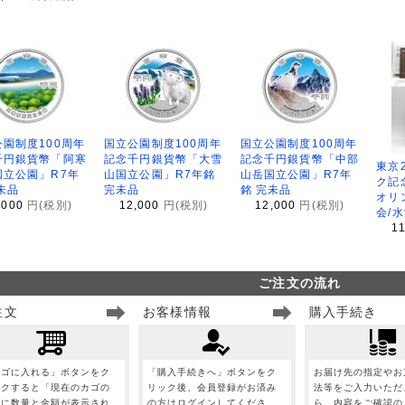
園制度100周年
国立公園制度100周年
国立公園制度100周年
千円銀貨幣「阿寒
記念千円銀貨幣「大雪
記念千円銀貨幣「中部
東京
国立公園」R7年
山国立公園」R7年銘
山岳国立公園」R7年
ク記
未品
完未品
銘 完未品
オリ
,000
円(税別)
12,000
円(税別)
12,000
円(税別)
会/
1
ご注文の流れ
注文
お客様情報
購入手続き
カゴに入れる」ボタンをク
「購入手続きへ」ボタンをク
お届け先の指定やお
ックすると「現在のカゴの
リック後、会員登録がお済み
法等をご入力いただ
」に数量と金額が表示され
の方はログインしてくださ
ら、内容をご確認の