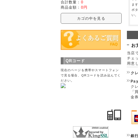
合計数量：
0
ま
商品金額：
0円
ボ
い
カゴの中を見る
お
当店で
チェ
QRコード
用意
現在のページを携帯やスマートフォン
ク
で見る場合、QRコードを読み込んでく
ださい。
Pa
クレ
「
金
銀