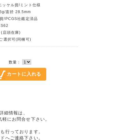
カニッケル貨/ミント仕様
6g/直径 28.5mm
ル貨/PCGS社鑑定済品
S62
 (店頭在庫)
〜ご選択可(同梱可)
数量：
2の詳細情報は、
気軽にお問合せ下さい。
売も行っております。
ルドへご連絡下さい。