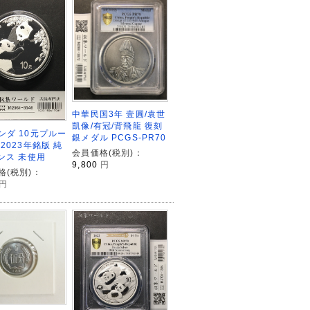
中華民国3年 壹圓/袁世
凱像/有冠/背飛龍 復刻
ンダ 10元プルー
銀メダル PCGS-PR70
2023年銘版 純
会員価格(税別)：
オンス 未使用
9,800
円
格(税別)：
円