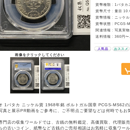
貨幣種類 : 1パタ
貨幣尺寸 : 量目 10.
貨幣情報 : ニッケ
貨幣状態 : PCGS-M
関連情報 : 写真実物
送料情報 : 360円
人気品
おススメ
画像をクリックしてください
オ 1パタカ ニッケル貨 1968年銘 ポルトガル国章 PCGS-MS6
写真と展示PR動画をご参考に、ご不明点ご要望などは何時でもお
専門店の収集ワールドでは、古銭の無料鑑定、高価買取、代理販
ちの古いコイン、紙幣など古銭のご売却相談はお気軽に収集ワー