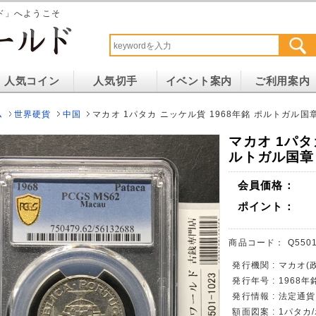
ド」へようこそ
人気コイン
人気切手
イベント案内
ご利用案内
ム
世界硬貨
中国
マカオ 1パタカ ニッケル貨 1968年銘 ポルトガル国章 
マカオ 1パタ
ルトガル国章 
会員価格：
ポイント：
商品コード：
Q5501
発行機関 : マカオ(
発行年号 : 1968
発行情報 : 法定通
額面図案 : 1パタ