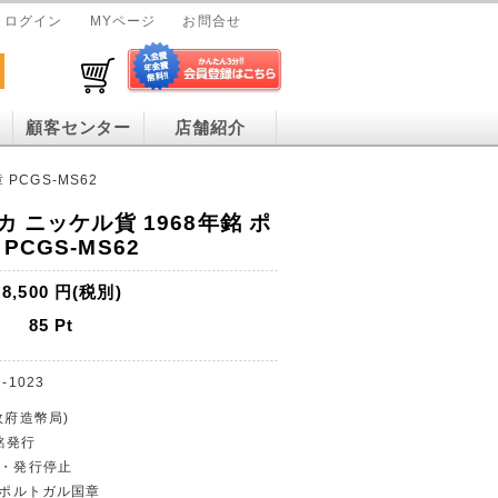
ログイン
MYページ
お問合せ
顧客センター
店舗紹介
PCGS-MS62
カ ニッケル貨 1968年銘 ポ
PCGS-MS62
8,500
円(税別)
85
Pt
-1023
政府造幣局)
年銘発行
貨・発行停止
カ/ポルトガル国章