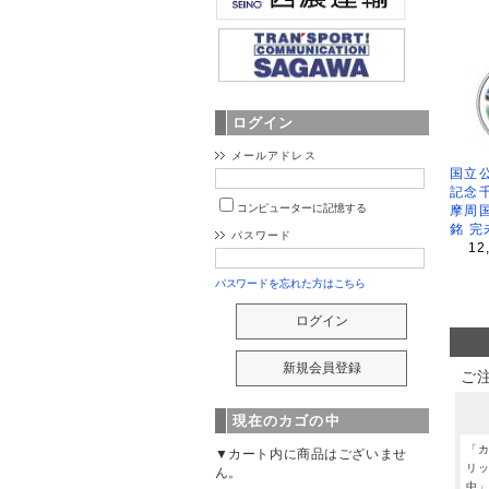
ログイン
メールアドレス
国立公
記念
コンピューターに記憶する
摩周
銘 完
パスワード
12
パスワードを忘れた方はこちら
ご
現在のカゴの中
「
▼カート内に商品はございませ
リ
ん。
中