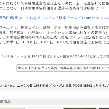
ても汚れていても経験豊富な鑑定士が丁寧に一点一点査定して価
のことなら、日本貨幣商協同組合加盟店の古銭専門店収集ワール
展示PR動画はこちらをクリック→「収集ワールドYoutubeチャン
ワールドは、世界コイン、紙幣、切手、収集用品を売買する古銭
買取、無料鑑定、代理販売、オークション出品代行などの業務も
リカ大手鑑定機関のPCGS社の公式代理店/ディラー認定店となっ
リカ大手3社・PCGS社・PMG社・NGC社と組合鑑定はお気軽に
 1パタカ ニッケル貨 1968年銘 ポルトガル国章 PCGS-MS62に関し
マカオ 1パタカ ニッケル貨 1968年銘 ポルトガル国章 PCGS
オ 1パタカ ニッケル貨 1968年銘 ポルトガル国章 PCGS-MS62に対する
連商品