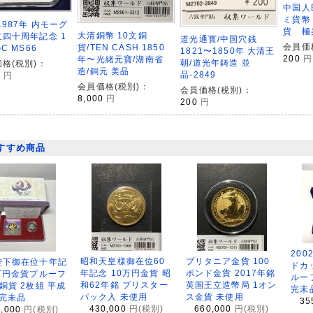
中国人
ミ貨幣 
1987年 内モーグ
貨 極
大清銅幣 10文銅
四十周年記念 1
道光通寳/中国穴銭
会員価
貨/TEN CASH 1850
C MS66
1821〜1850年 大清王
200
円
年〜光緒元寶/湖南省
朝/道光年鋳造 並
格(税別)：
造/銅元 美品
品-2849
0
円
会員価格(税別)：
会員価格(税別)：
8,000
円
200
円
すすめ商品
200
昭和天皇様御在位60
ブリタニア金貨 100
陛下御在位十年記
ドカ
年記念 10万円金貨 昭
ポンド金貨 2017年銘
万円金貨プルーフ
ルー
和62年銘 ブリスター
英国王立造幣局 1オン
銅貨 2枚組 平成
完未
パック入 未使用
ス金貨 未使用
 完未品
35
430,000
円(税別)
660,000
円(税別)
8,000
円(税別)