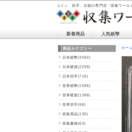
コイン、切手、古銭の専門店「収集ワール
新着商品
人気紙幣
ホー
商品カテゴリー
日本紙幣(3592)
日本硬貨(2259)
日本切手(716)
世界紙幣(1566)
世界硬貨(1399)
世界切手(98)
収集用品(130)
収集書籍(63)