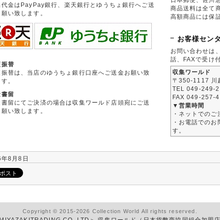
品代金はPayPay銀行、楽天銀行とゆうちょ銀行へご送
商品送料は全て
お願い致します。
高額商品には保
お客様セン
お問い合わせは
話、FAXで受け
便振替
収集ワールド
便振替は、当店のゆうちょ銀行口座へご送金お願い致
〒350-1117 
ます。
TEL 049-249-
金書留
FAX 049-257-
金書留にてご決済の場合は収集ワールド店頭宛にご送
▼営業時間
お願い致します。
・ネットでのご
・お電話でのお問
す。
6年8月8日
Copyright © 2015-2026 Collection World All rights reserved.
MIYAZAKITRADING CO.,LTD＞ 収集ワールド（日本貨幣商協同組合加盟