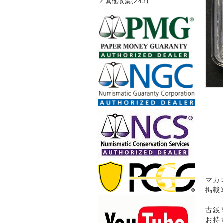
其他収集(243)
マカ
掲載
古銭
お持