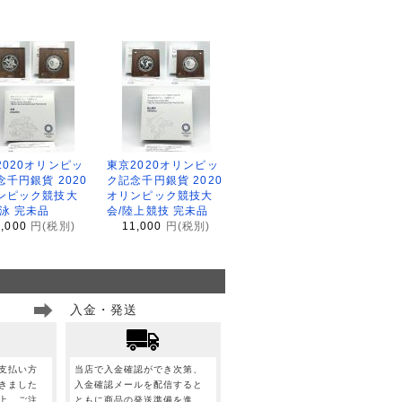
2020オリンピッ
東京2020オリンピッ
念千円銀貨 2020
ク記念千円銀貨 2020
ンピック競技大
オリンピック競技大
水泳 完未品
会/陸上競技 完未品
1,000
円(税別)
11,000
円(税別)
入金・発送
支払い方
当店で入金確認ができ次第、
きました
入金確認メールを配信すると
上、ご注
ともに商品の発送準備を進