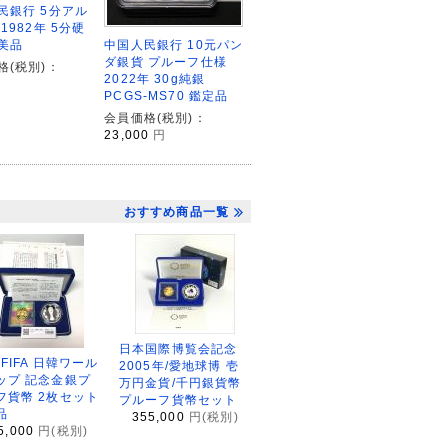
民銀行 5分アル
1982年 5分硬
中国人民銀行 10元パン
美品
ダ銀貨 プルーフ仕様
格(税別)：
2022年 30g純銀
PCGS-MS70 鑑定品
会員価格(税別)：
23,000
円
おすすめ商品一覧
日本国際博覧会記念
2FIFA 日韓ワール
2005年/愛地球博 壱
ップ 記念金銀プ
万円金貨/千円銀貨幣
フ貨幣 2枚セット
プルーフ貨幣セット
品
355,000
円(税別)
5,000
円(税別)