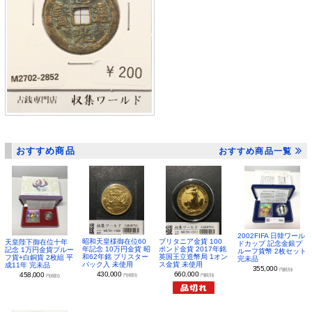
おすすめ商品
おすすめ商品一覧
2002FIFA 日韓ワール
昭和天皇様御在位60
ブリタニア金貨 100
天皇陛下御在位十年
ドカップ 記念金銀プ
年記念 10万円金貨 昭
ポンド金貨 2017年銘
記念 1万円金貨プルー
ルーフ貨幣 2枚セット
和62年銘 ブリスター
英国王立造幣局 1オン
フ貨+白銅貨 2枚組 平
完未品
パック入 未使用
ス金貨 未使用
成11年 完未品
355,000
円(税別)
430,000
660,000
458,000
円(税別)
円(税別)
円(税別)