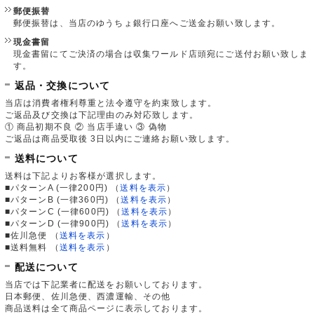
郵便振替
郵便振替は、当店のゆうちょ銀行口座へご送金お願い致します。
現金書留
現金書留にてご決済の場合は収集ワールド店頭宛にご送付お願い致しま
す。
返品・交換について
当店は消費者権利尊重と法令遵守を約束致します。
ご返品及び交換は下記理由のみ対応致します。
① 商品初期不良 ② 当店手違い ③ 偽物
ご返品は商品受取後 3日以内にご連絡お願い致します。
送料について
送料は下記よりお客様が選択します。
■パターンA (一律200円)
（
送料を表示
）
■パターンB (一律360円)
（
送料を表示
）
■パターンC (一律600円)
（
送料を表示
）
■パターンD (一律900円)
（
送料を表示
）
■佐川急便
（
送料を表示
）
■送料無料
（
送料を表示
）
配送について
当店では下記業者に配送をお願いしております。
日本郵便、佐川急便、西濃運輸、その他
商品送料は全て商品ページに表示しております。