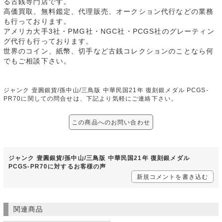
る古銭専門店です。
高価買取、無料鑑定、代理販売、オークション代行などの業務
も行っております。
アメリカ大手3社・PMG社・NGC社・PCGS社のグレーティン
グ代行も行っております。
世界のコイン、紙幣、切手など古銭コレクションのことなら何
でもご相談下さい。
ジャンク 壹圓銀貨/孫中山/三鳥版 中華民国21年 復刻銀メダル PCGS-
PR70に関しての問合せは、下記より気軽にご連絡下さい。
この商品へのお問い合わせ
ジャンク 壹圓銀貨/孫中山/三鳥版 中華民国21年 復刻銀メダル
PCGS-PR70に対するお客様の声
新規コメントを書き込む
関連商品