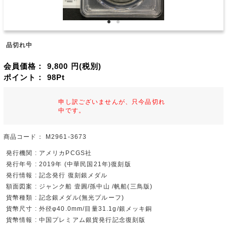
品切れ中
会員価格：
9,800
円(税別)
ポイント：
98
Pt
申し訳ございませんが、只今品切れ
中です。
商品コード：
M2961-3673
発行機関 : アメリカPCGS社
発行年号 : 2019年 (中華民国21年)復刻版
発行情報 : 記念発行 復刻銀メダル
額面図案 : ジャンク船 壹圓/孫中山 /帆船(三鳥版)
貨幣種類 : 記念銀メダル(無光プルーフ)
貨幣尺寸 : 外径φ40.0mm/目量31.1g/銀メッキ銅
貨幣情報 : 中国プレミアム銀貨発行記念復刻版