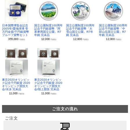
日本国際博覧会記念
国立公園制度100周年
国立公園制度100周年
国立公園制度100周年
2005年/愛地球博 壱
記念千円銀貨幣「阿
記念千円銀貨幣「大
記念千円銀貨幣「中
万円金貨/千円銀貨幣
寒摩周国立公園」R7
雪山国立公園」R7年
部山岳国立公園」R7
プルーフ貨幣セット
年銘 完未品
銘 完未品
年銘 完未品
355,000
12,000
12,000
12,000
円(税別)
円(税別)
円(税別)
円(税別)
東京2020オリンピッ
東京2020オリンピッ
ク記念千円銀貨 2020
ク記念千円銀貨 2020
オリンピック競技大
オリンピック競技大
会/水泳 完未品
会/陸上競技 完未品
11,000
11,000
円(税別)
円(税別)
ご注文の流れ
ご注文