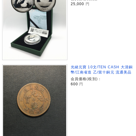
25,000
円
光緒元寶 10文/TEN CASH 大清銅
幣/江南省造 乙/當十銅元 流通美品
会員価格(税別)：
600
円