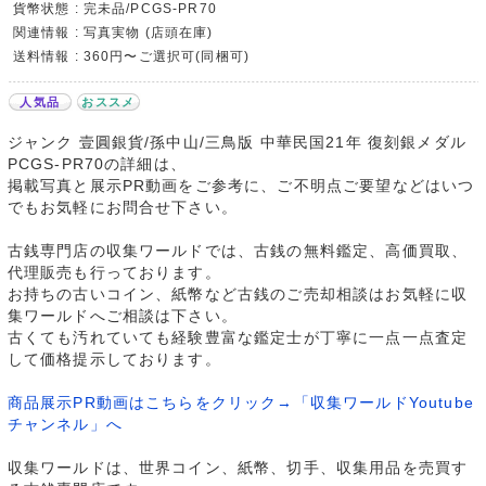
貨幣状態 : 完未品/PCGS-PR70
関連情報 : 写真実物 (店頭在庫)
送料情報 : 360円〜ご選択可(同梱可)
人気品
おススメ
ジャンク 壹圓銀貨/孫中山/三鳥版 中華民国21年 復刻銀メダル
PCGS-PR70の詳細は、
掲載写真と展示PR動画をご参考に、ご不明点ご要望などはいつ
でもお気軽にお問合せ下さい。
古銭専門店の収集ワールドでは、古銭の無料鑑定、高価買取、
代理販売も行っております。
お持ちの古いコイン、紙幣など古銭のご売却相談はお気軽に収
集ワールドへご相談は下さい。
古くても汚れていても経験豊富な鑑定士が丁寧に一点一点査定
して価格提示しております。
商品展示PR動画はこちらをクリック→「収集ワールドYoutube
チャンネル」へ
収集ワールドは、世界コイン、紙幣、切手、収集用品を売買す