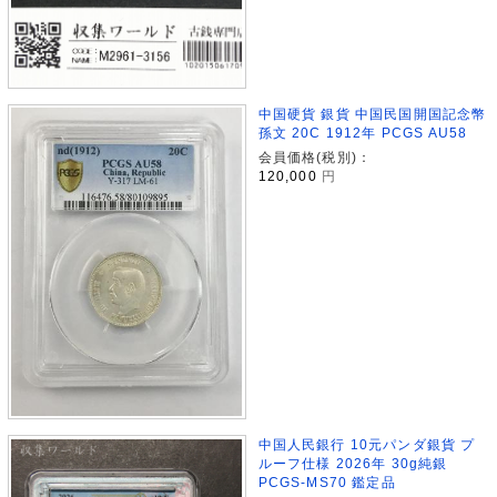
中国硬貨 銀貨 中国民国開国記念幣
孫文 20C 1912年 PCGS AU58
会員価格(税別)：
120,000
円
中国人民銀行 10元パンダ銀貨 プ
ルーフ仕様 2026年 30g純銀
PCGS-MS70 鑑定品