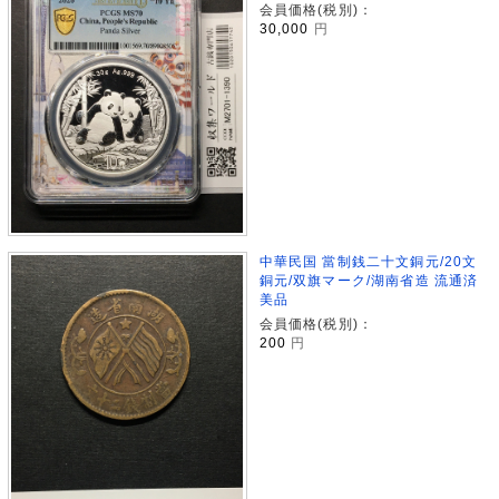
会員価格(税別)：
30,000
円
中華民国 當制銭二十文銅元/20文
銅元/双旗マーク/湖南省造 流通済
美品
会員価格(税別)：
200
円