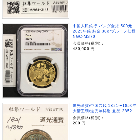
中国人民銀行 パンダ金貨 500元
2025年銘 純金 30g/プルーフ仕様
NGC-MS70
会員価格(税別)：
480,000
円
道光通寳/中国穴銭 1821〜1850年
大清王朝/道光年鋳造 並品-2852
会員価格(税別)：
200
円