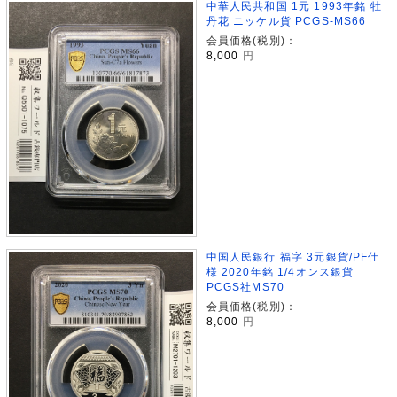
中華人民共和国 1元 1993年銘 牡
丹花 ニッケル貨 PCGS-MS66
会員価格(税別)：
8,000
円
中国人民銀行 福字 3元銀貨/PF仕
様 2020年銘 1/4オンス銀貨
PCGS社MS70
会員価格(税別)：
8,000
円