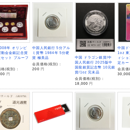
008年 オリンピ
中国人民銀行 5分アル
中国ド
運動会金銀記念貨
ミ貨幣 1984年 5分硬
1oz
中国 ドラゴン銀貨/中
枚セット プルーフ
貨 極美品
ィション
国人民銀行 2025版中
定カード
会員価格(税別)：
国龍銀質記念幣 10元銀
格(税別)：
200
円
会員価
貨/1oz 完未品
000
円
30,00
会員価格(税別)：
18,000
円