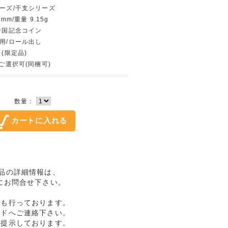
リーズ/干支シリーズ
mm/重量 9.15g
/中国記念コイン
使用/ロール出し
 (限定品)
〜ご選択可(同梱可)
数量：
完未品の詳細情報は、
にお問合せ下さい。
売も行っております。
ルドへご連絡下さい。
格提示しております。