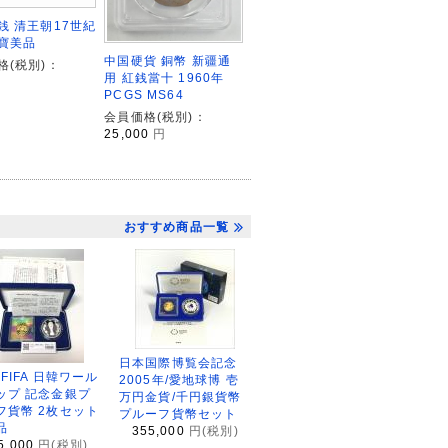
銭 清王朝17世紀
寶美品
中国硬貨 銅幣 新疆通
格(税別)：
用 紅銭當十 1960年
PCGS MS64
会員価格(税別)：
25,000
円
おすすめ商品一覧
日本国際博覧会記念
2FIFA 日韓ワール
2005年/愛地球博 壱
ップ 記念金銀プ
万円金貨/千円銀貨幣
フ貨幣 2枚セット
プルーフ貨幣セット
品
355,000
円(税別)
5,000
円(税別)