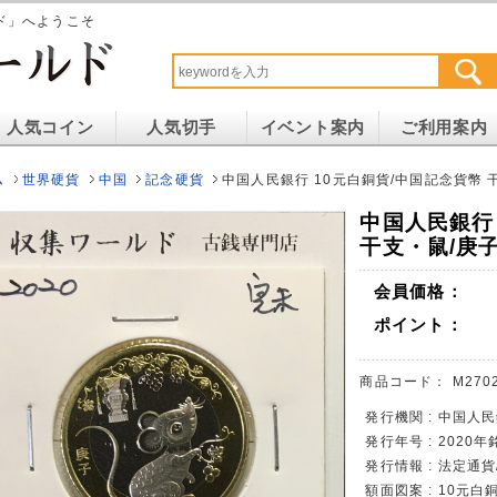
ド」へようこそ
人気コイン
人気切手
イベント案内
ご利用案内
ム
世界硬貨
中国
記念硬貨
中国人民銀行 10元白銅貨/中国記念貨幣 干
中国人民銀行
干支・鼠/庚子
会員価格：
ポイント：
商品コード：
M270
発行機関 : 中国人民
発行年号 : 2020年
発行情報 : 法定通
額面図案 : 10元白