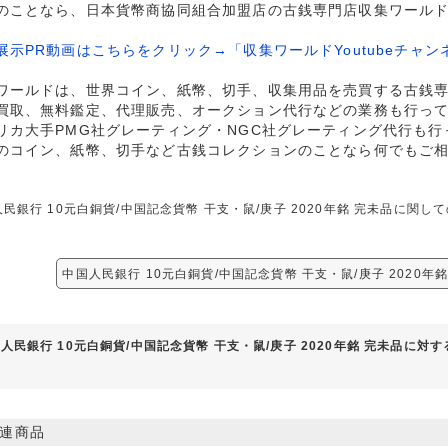
のことなら、日本貨幣商協同組合加盟店の古銭専門店収集ワール
展示PR動画はこちらをクリック→「収集ワールドYoutubeチャン
ワールドは、世界コイン、紙幣、切手、収集用品を売買する古銭
買取、無料鑑定、代理販売、オークション代行などの業務も行っ
リカ大手PMG社グレーティング・NGC社グレーティング代行も行
のコイン、紙幣、切手など古銭コレクションのことなら何でもご
民銀行 10元白銅貨/中国記念貨幣 干支・鼠/庚子 2020年銘 完未品に関
中国人民銀行 10元白銅貨/中国記念貨幣 干支・鼠/庚子 2020年
人民銀行 10元白銅貨/中国記念貨幣 干支・鼠/庚子 2020年銘 完未品に対
連商品