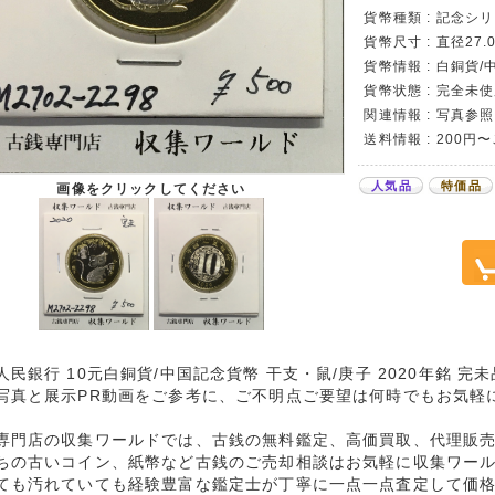
貨幣種類 : 記念シ
貨幣尺寸 : 直径27.0
貨幣情報 : 白銅貨
貨幣状態 : 完全未
関連情報 : 写真参照
送料情報 : 200円
人気品
特価品
画像をクリックしてください
人民銀行 10元白銅貨/中国記念貨幣 干支・鼠/庚子 2020年銘 
写真と展示PR動画をご参考に、ご不明点ご要望は何時でもお気軽
専門店の収集ワールドでは、古銭の無料鑑定、高価買取、代理販
ちの古いコイン、紙幣など古銭のご売却相談はお気軽に収集ワー
ても汚れていても経験豊富な鑑定士が丁寧に一点一点査定して価