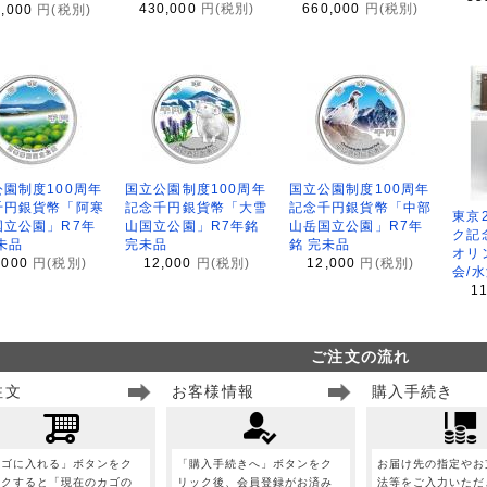
430,000
円(税別)
660,000
円(税別)
8,000
円(税別)
園制度100周年
国立公園制度100周年
国立公園制度100周年
千円銀貨幣「阿寒
記念千円銀貨幣「大雪
記念千円銀貨幣「中部
東京
国立公園」R7年
山国立公園」R7年銘
山岳国立公園」R7年
ク記
未品
完未品
銘 完未品
オリ
,000
円(税別)
12,000
円(税別)
12,000
円(税別)
会/
1
ご注文の流れ
注文
お客様情報
購入手続き
カゴに入れる」ボタンをク
「購入手続きへ」ボタンをク
お届け先の指定やお
ックすると「現在のカゴの
リック後、会員登録がお済み
法等をご入力いただ