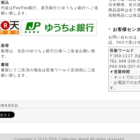
行振込
日本郵便、佐川
品代金はPayPay銀行、楽天銀行とゆうちょ銀行へご送
商品送料は全て
お願い致します。
高額商品には保
お客様セン
お問い合わせは
話、FAXで受け
便振替
収集ワールド
便振替は、当店のゆうちょ銀行口座へご送金お願い致
〒350-1117 
ます。
TEL 049-249-
金書留
FAX 049-257-
金書留にてご決済の場合は収集ワールド店頭宛にご送
▼営業時間
お願い致します。
・ネットでのご
・お電話でのお問
す。
6年8月6日
Copyright © 2015-2026 Collection World All rights reserved.