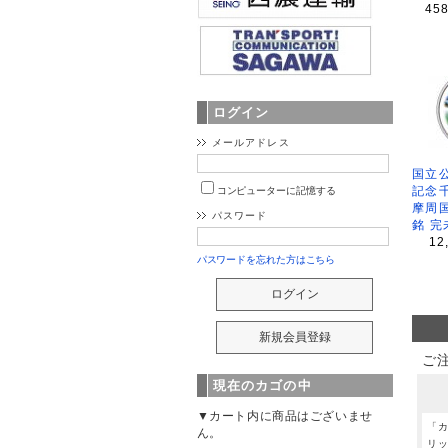
45
ログイン
メールアドレス
国立公
記念
コンピューターに記憶する
摩周
パスワード
銘 完
12
パスワードを忘れた方はこちら
ご
現在のカゴの中
▼カート内に商品はございませ
「
ん。
リ