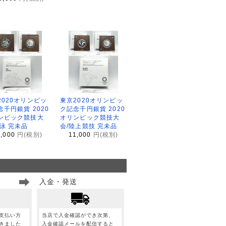
2020オリンピッ
東京2020オリンピッ
念千円銀貨 2020
ク記念千円銀貨 2020
ンピック競技大
オリンピック競技大
水泳 完未品
会/陸上競技 完未品
1,000
円(税別)
11,000
円(税別)
入金・発送
支払い方
当店で入金確認ができ次第、
きました
入金確認メールを配信すると