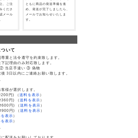
上、ご注
ともに商品の発送準備を進
みくださ
め、発送が完了しましたら、
認メール
メールでお知らせいたしま
。
す。
について
利尊重と法令遵守を約束致します。
は下記理由のみ対応致します。
② 当店手違い ③ 偽物
後 3日以内にご連絡お願い致します。
て
お客様が選択します。
200円)
（
送料を表示
）
律360円)
（
送料を表示
）
律600円)
（
送料を表示
）
律900円)
（
送料を表示
）
料を表示
）
料を表示
）
て
者に配送をお願いしております。