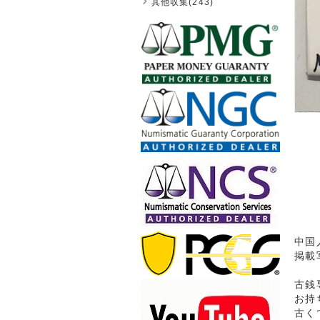
其他収集(243)
中国
掲載
古銭
お持
古く