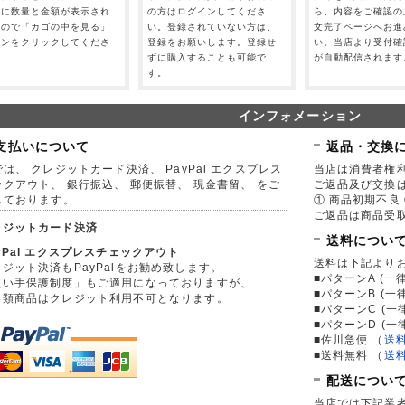
」に数量と金額が表示され
の方はログインしてくださ
ら、内容をご確認の
すので「カゴの中を見る」
い。登録されていない方は、
文完了ページへお進
タンをクリックしてくださ
登録をお願いします。登録せ
い。当店より受付確
。
ずに購入することも可能で
が自動配信されます
す。
インフォメーション
支払いについて
返品・交換
は、 クレジットカード決済、 PayPal エクスプレス
当店は消費者権
ックアウト、 銀行振込、 郵便振替、 現金書留、 をご
ご返品及び交換
しております。
① 商品初期不良 
ご返品は商品受取
レジットカード決済
送料につい
yPal エクスプレスチェックアウト
送料は下記より
ジット決済もPayPalをお勧め致します。
■パターンA (一律
買い手保護制度」もご適用になっておりますが、
■パターンB (一
券類商品はクレジット利用不可となります。
■パターンC (一
■パターンD (一
■佐川急便
（
送
■送料無料
（
送
配送につい
当店では下記業