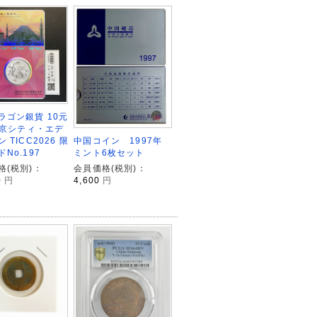
ラゴン銀貨 10元
 東京シティ・エデ
 TICC2026 限
中国コイン 1997年
No.197
ミント6枚セット
格(税別)：
会員価格(税別)：
0
円
4,600
円