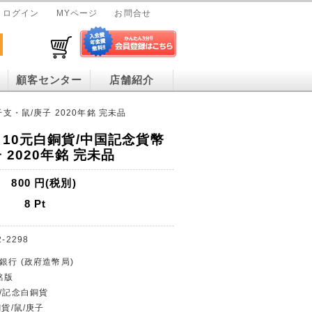
ログイン
MYページ
お問合せ
顧客センター
店舗紹介
支・鼠/庚子 2020年銘 完未品
 10元白銅貨/中国記念貨幣
 2020年銘 完未品
800
円(税別)
8
Pt
2-2298
銀行 (政府造幣局)
銘版
貨/記念白銅貨
銅貨/鼠/庚子