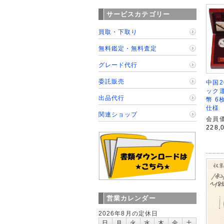
サービスカテゴリー
買取・下取り
無料鑑定・無料査定
グレード代行
委託販売
中国2
ック
出品代行
幣 6
仕様
関連ショップ
会員価
228,
営業カレンダー
2026年8月の定休日
日
月
火
水
木
金
土