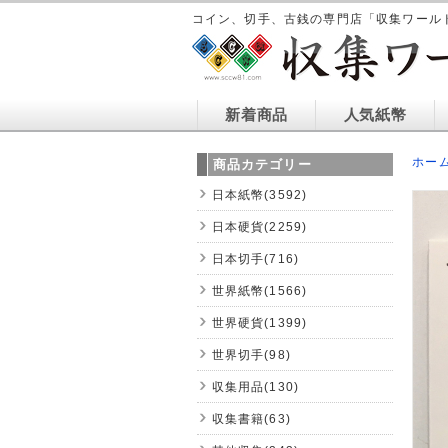
コイン、切手、古銭の専門店「収集ワール
新着商品
人気紙幣
ホー
商品カテゴリー
日本紙幣(3592)
日本硬貨(2259)
日本切手(716)
世界紙幣(1566)
世界硬貨(1399)
世界切手(98)
収集用品(130)
収集書籍(63)