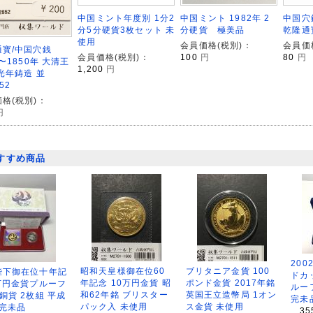
中国ミント年度別 1分2
中国ミント 1982年 2
中国穴
分5分硬貨3枚セット 未
分硬貨 極美品
乾隆通
使用
会員価格(税別)：
会員価
通寳/中国穴銭
会員価格(税別)：
100
円
80
円
1〜1850年 大清王
1,200
円
光年鋳造 並
52
格(税別)：
円
すすめ商品
200
昭和天皇様御在位60
ブリタニア金貨 100
陛下御在位十年記
ドカ
年記念 10万円金貨 昭
ポンド金貨 2017年銘
万円金貨プルーフ
ルー
和62年銘 ブリスター
英国王立造幣局 1オン
銅貨 2枚組 平成
完未
パック入 未使用
ス金貨 未使用
 完未品
35