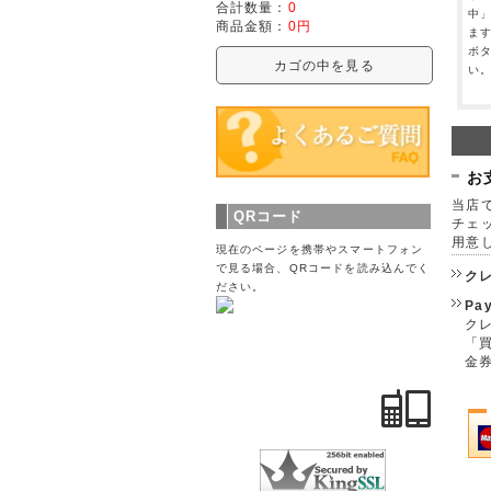
合計数量：
0
中
商品金額：
0円
ま
ボ
カゴの中を見る
い
お
当店で
QRコード
チェ
用意
現在のページを携帯やスマートフォン
で見る場合、QRコードを読み込んでく
ク
ださい。
Pa
クレ
「
金