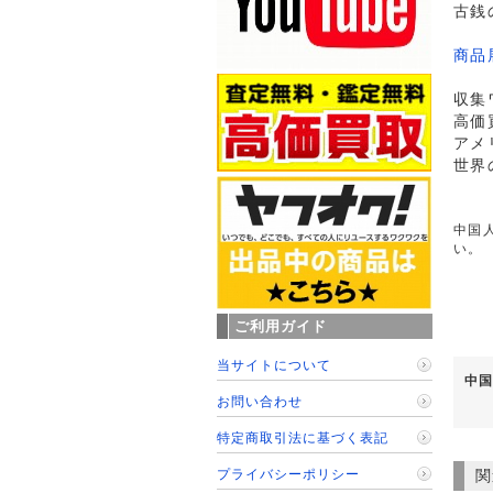
古銭
商品
収集
高価
アメ
世界
中国人
い。
ご利用ガイド
当サイトについて
中国
お問い合わせ
特定商取引法に基づく表記
関
プライバシーポリシー