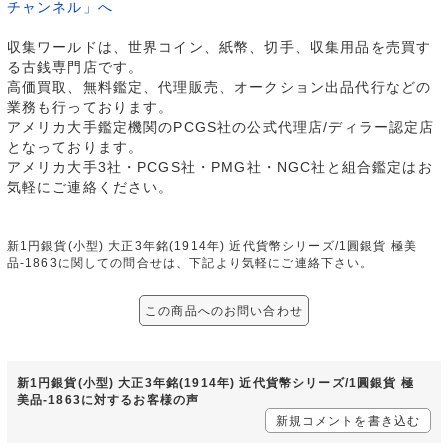
チャンネル」へ
収集ワールドは、世界コイン、紙幣、切手、収集用品を売買す
る古銭専門店です。
高価買取、無料鑑定、代理販売、オークション出品代行などの
業務も行っております。
アメリカ大手鑑定機関のPCGS社の公式代理店/ディラー認定店
となっております。
アメリカ大手3社・PCGS社・PMG社・NGC社と組合鑑定はお
気軽にご連絡ください。
新1円銀貨(小型) 大正3年銘(1914年) 近代貨幣シリーズ/1圓銀貨 極美
品-1863に関しての問合せは、下記より気軽にご連絡下さい。
この商品へのお問い合わせ
新1円銀貨(小型) 大正3年銘(1914年) 近代貨幣シリーズ/1圓銀貨 極
美品-1863に対するお客様の声
新規コメントを書き込む