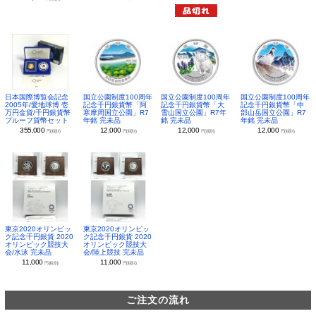
日本国際博覧会記念
国立公園制度100周年
国立公園制度100周年
国立公園制度100周年
2005年/愛地球博 壱
記念千円銀貨幣「阿
記念千円銀貨幣「大
記念千円銀貨幣「中
万円金貨/千円銀貨幣
寒摩周国立公園」R7
雪山国立公園」R7年
部山岳国立公園」R7
プルーフ貨幣セット
年銘 完未品
銘 完未品
年銘 完未品
355,000
12,000
12,000
12,000
円(税別)
円(税別)
円(税別)
円(税別)
東京2020オリンピッ
東京2020オリンピッ
ク記念千円銀貨 2020
ク記念千円銀貨 2020
オリンピック競技大
オリンピック競技大
会/水泳 完未品
会/陸上競技 完未品
11,000
11,000
円(税別)
円(税別)
ご注文の流れ