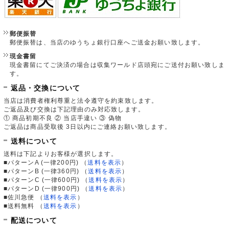
郵便振替
郵便振替は、当店のゆうちょ銀行口座へご送金お願い致します。
現金書留
現金書留にてご決済の場合は収集ワールド店頭宛にご送付お願い致しま
す。
返品・交換について
当店は消費者権利尊重と法令遵守を約束致します。
ご返品及び交換は下記理由のみ対応致します。
① 商品初期不良 ② 当店手違い ③ 偽物
ご返品は商品受取後 3日以内にご連絡お願い致します。
送料について
送料は下記よりお客様が選択します。
■パターンA (一律200円)
（
送料を表示
）
■パターンB (一律360円)
（
送料を表示
）
■パターンC (一律600円)
（
送料を表示
）
■パターンD (一律900円)
（
送料を表示
）
■佐川急便
（
送料を表示
）
■送料無料
（
送料を表示
）
配送について