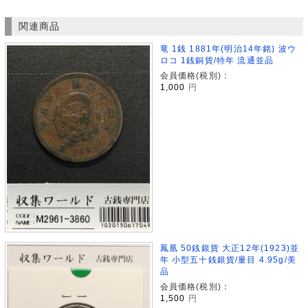
関連商品
竜 1銭 1881年(明治14年銘) 波ウ
ロコ 1銭銅貨/特年 流通並品
会員価格(税別)：
1,000
円
鳳凰 50銭銀貨 大正12年(1923)並
年 小型五十銭銀貨/量目 4.95g/美
品
会員価格(税別)：
1,500
円