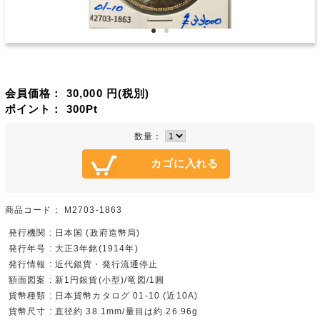
会員価格：
30,000
円(税別)
ポイント：
300
Pt
数量：
商品コード：
M2703-1863
発行機関 : 日本国 (政府造幣局)
発行年号 : 大正3年銘(1914年)
発行情報 : 近代銀貨・発行流通停止
額面図案 : 新1円銀貨(小型)/竜図/1圓
貨幣種類 : 日本貨幣カタログ 01-10 (近10A)
貨幣尺寸 : 直径約 38.1mm/量目は約 26.96g