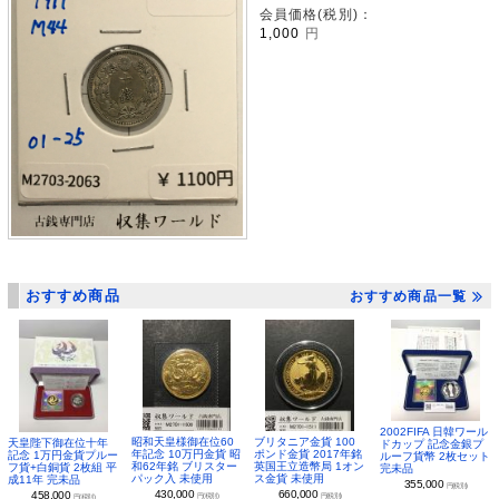
会員価格(税別)：
1,000
円
おすすめ商品
おすすめ商品一覧
2002FIFA 日韓ワール
昭和天皇様御在位60
ブリタニア金貨 100
天皇陛下御在位十年
ドカップ 記念金銀プ
年記念 10万円金貨 昭
ポンド金貨 2017年銘
記念 1万円金貨プルー
ルーフ貨幣 2枚セット
和62年銘 ブリスター
英国王立造幣局 1オン
フ貨+白銅貨 2枚組 平
完未品
パック入 未使用
ス金貨 未使用
成11年 完未品
355,000
円(税別)
430,000
660,000
458,000
円(税別)
円(税別)
円(税別)