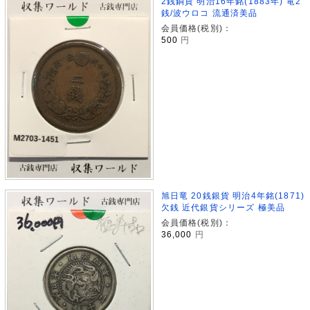
2銭銅貨 明治16年銘(1883年) 竜2
銭/波ウロコ 流通済美品
会員価格(税別)：
500
円
旭日竜 20銭銀貨 明治4年銘(1871)
欠銭 近代銀貨シリーズ 極美品
会員価格(税別)：
36,000
円