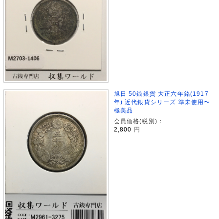
旭日 50銭銀貨 大正六年銘(1917
年) 近代銀貨シリーズ 準未使用〜
極美品
会員価格(税別)：
2,800
円