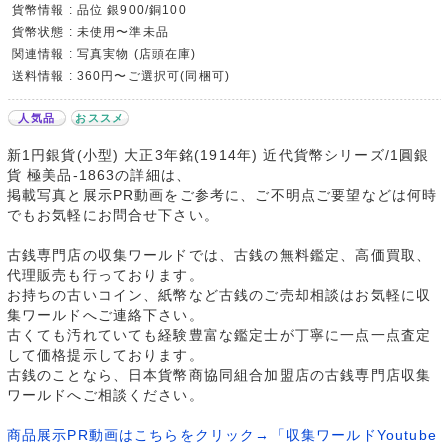
貨幣情報 : 品位 銀900/銅100
貨幣状態 : 未使用〜準未品
関連情報 : 写真実物 (店頭在庫)
送料情報 : 360円〜ご選択可(同梱可)
人気品
おススメ
新1円銀貨(小型) 大正3年銘(1914年) 近代貨幣シリーズ/1圓銀
貨 極美品-1863の詳細は、
掲載写真と展示PR動画をご参考に、ご不明点ご要望などは何時
でもお気軽にお問合せ下さい。
古銭専門店の収集ワールドでは、古銭の無料鑑定、高価買取、
代理販売も行っております。
お持ちの古いコイン、紙幣など古銭のご売却相談はお気軽に収
集ワールドへご連絡下さい。
古くても汚れていても経験豊富な鑑定士が丁寧に一点一点査定
して価格提示しております。
古銭のことなら、日本貨幣商協同組合加盟店の古銭専門店収集
ワールドへご相談ください。
商品展示PR動画はこちらをクリック→「収集ワールドYoutube