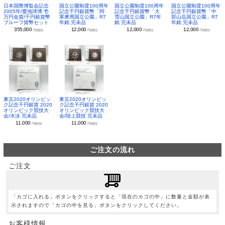
日本国際博覧会記念
国立公園制度100周年
国立公園制度100周年
国立公園制度100周年
2005年/愛地球博 壱
記念千円銀貨幣「阿
記念千円銀貨幣「大
記念千円銀貨幣「中
万円金貨/千円銀貨幣
寒摩周国立公園」R7
雪山国立公園」R7年
部山岳国立公園」R7
プルーフ貨幣セット
年銘 完未品
銘 完未品
年銘 完未品
355,000
12,000
12,000
12,000
円(税別)
円(税別)
円(税別)
円(税別)
東京2020オリンピッ
東京2020オリンピッ
ク記念千円銀貨 2020
ク記念千円銀貨 2020
オリンピック競技大
オリンピック競技大
会/水泳 完未品
会/陸上競技 完未品
11,000
11,000
円(税別)
円(税別)
ご注文の流れ
ご注文
「カゴに入れる」ボタンをクリックすると「現在のカゴの中」に数量と金額が表
示されますので「カゴの中を見る」ボタンをクリックしてください。
お客様情報