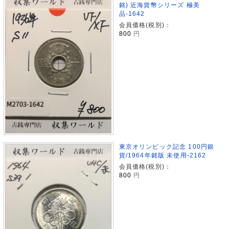
銘) 近海貨幣シリーズ 極美
品-1642
会員価格(税別)：
800
円
東京オリンピック記念 100円銀
貨/1964年銘版 未使用-2162
会員価格(税別)：
800
円