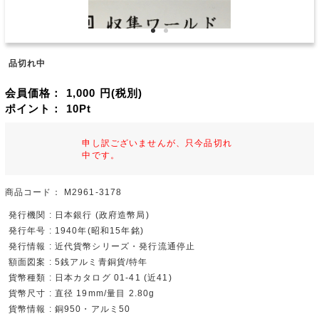
品切れ中
会員価格：
1,000
円(税別)
ポイント：
10
Pt
申し訳ございませんが、只今品切れ
中です。
商品コード：
M2961-3178
発行機関 : 日本銀行 (政府造幣局)
発行年号 : 1940年(昭和15年銘)
発行情報 : 近代貨幣シリーズ・発行流通停止
額面図案 : 5銭アルミ青銅貨/特年
貨幣種類 : 日本カタログ 01-41 (近41)
貨幣尺寸 : 直径 19mm/量目 2.80g
貨幣情報 : 銅950・アルミ50