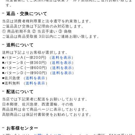
す。
返品・交換について
当店は消費者権利尊重と法令遵守を約束致します。
ご返品及び交換は下記理由のみ対応致します。
① 商品初期不良 ② 当店手違い ③ 偽物
ご返品は商品受取後 3日以内にご連絡お願い致します。
送料について
送料は下記よりお客様が選択します。
■パターンA (一律200円)
（
送料を表示
）
■パターンB (一律360円)
（
送料を表示
）
■パターンC (一律600円)
（
送料を表示
）
■パターンD (一律900円)
（
送料を表示
）
■佐川急便
（
送料を表示
）
■送料無料
（
送料を表示
）
配送について
当店では下記業者に配送をお願いしております。
日本郵便、佐川急便、西濃運輸、その他
商品送料は全て商品ページに表示しております。
高額商品には保証付書留便をお勧めしております。
お客様センター