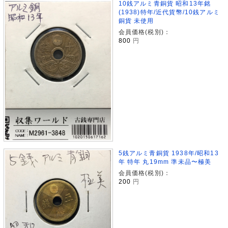
10銭アルミ青銅貨 昭和13年銘
(1938)特年/近代貨幣/10銭アルミ
銅貨 未使用
会員価格(税別)：
800
円
5銭アルミ青銅貨 1938年/昭和13
年 特年 丸19mm 準未品〜極美
会員価格(税別)：
200
円