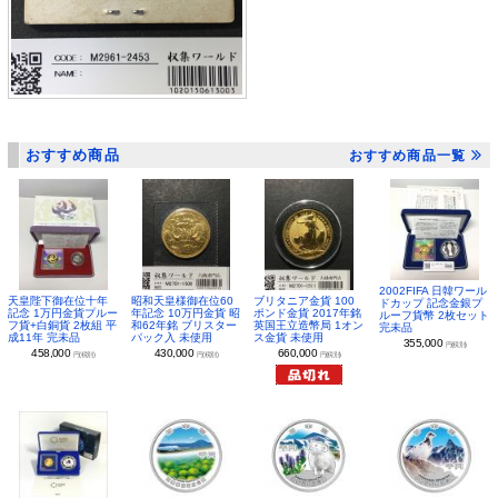
おすすめ商品
おすすめ商品一覧
2002FIFA 日韓ワール
昭和天皇様御在位60
ブリタニア金貨 100
天皇陛下御在位十年
ドカップ 記念金銀プ
年記念 10万円金貨 昭
ポンド金貨 2017年銘
記念 1万円金貨プルー
ルーフ貨幣 2枚セット
和62年銘 ブリスター
英国王立造幣局 1オン
フ貨+白銅貨 2枚組 平
完未品
パック入 未使用
ス金貨 未使用
成11年 完未品
355,000
円(税別)
430,000
660,000
458,000
円(税別)
円(税別)
円(税別)