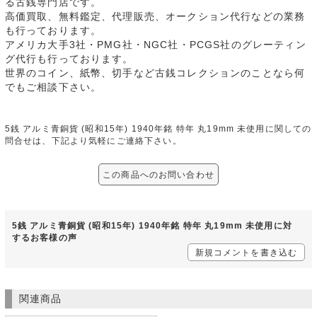
る古銭専門店です。
高価買取、無料鑑定、代理販売、オークション代行などの業務
も行っております。
アメリカ大手3社・PMG社・NGC社・PCGS社のグレーティン
グ代行も行っております。
世界のコイン、紙幣、切手など古銭コレクションのことなら何
でもご相談下さい。
5銭 アルミ青銅貨 (昭和15年) 1940年銘 特年 丸19mm 未使用に関しての
問合せは、下記より気軽にご連絡下さい。
この商品へのお問い合わせ
5銭 アルミ青銅貨 (昭和15年) 1940年銘 特年 丸19mm 未使用に対
するお客様の声
新規コメントを書き込む
関連商品