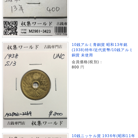
10銭アルミ青銅貨 昭和13年銘
(1938)特年/近代貨幣/10銭アルミ
銅貨 未使用
会員価格(税別)：
800
円
10銭ニッケル貨 1936年(昭和11年