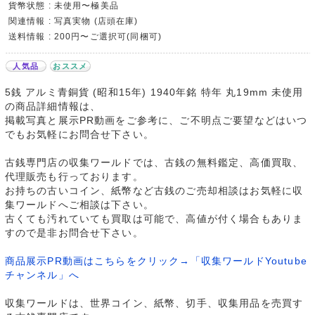
貨幣状態 : 未使用〜極美品
関連情報 : 写真実物 (店頭在庫)
送料情報 : 200円〜ご選択可(同梱可)
人気品
おススメ
5銭 アルミ青銅貨 (昭和15年) 1940年銘 特年 丸19mm 未使用
の商品詳細情報は、
掲載写真と展示PR動画をご参考に、ご不明点ご要望などはいつ
でもお気軽にお問合せ下さい。
古銭専門店の収集ワールドでは、古銭の無料鑑定、高価買取、
代理販売も行っております。
お持ちの古いコイン、紙幣など古銭のご売却相談はお気軽に収
集ワールドへご相談は下さい。
古くても汚れていても買取は可能で、高値が付く場合もありま
すので是非お問合せ下さい。
商品展示PR動画はこちらをクリック→「収集ワールドYoutube
チャンネル」へ
収集ワールドは、世界コイン、紙幣、切手、収集用品を売買す