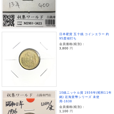
日本硬貨 五十銭 コインエラー 約
95度傾打ち
会員価格(税別)：
3,800
円
10銭ニッケル貨 1936年(昭和11年
銘) 近海貨幣シリーズ 未使
用-1638
会員価格(税別)：
1,100
円