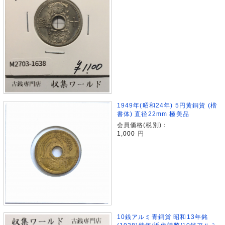
1949年(昭和24年) 5円黄銅貨 (楷
書体) 直径22mm 極美品
会員価格(税別)：
1,000
円
10銭アルミ青銅貨 昭和13年銘