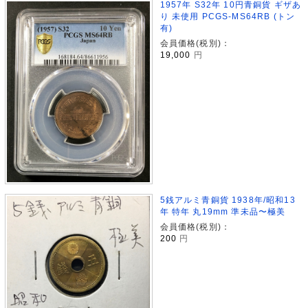
1957年 S32年 10円青銅貨 ギザあ
り 未使用 PCGS-MS64RB (トン
有)
会員価格(税別)：
19,000
円
5銭アルミ青銅貨 1938年/昭和13
年 特年 丸19mm 準未品〜極美
会員価格(税別)：
200
円