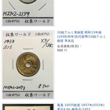
10銭アルミ青銅貨 昭和13年銘
(1938)特年/近代貨幣/10銭アルミ
銅貨 準未品
会員価格(税別)：
500
円
鳳凰 100円銀貨 1957年(S32年)
量目4.8g 極美品-2452