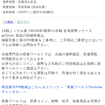
貨幣状態 : 流通済み並品
関連情報 : 写真実物 (店頭在庫)
送料情報 : 200円〜ご選択可(同梱可)
人気品
おススメ
10銭ニッケル貨 19936年/昭和11年銘 近海貨幣シリーズ
φ22mm 並品の詳細情報は、
掲載写真と展示PR動画をご参考に、ご不明点ご要望などはいつ
でもお気軽にお問合せ下さい。
古銭専門店の収集ワールドでは、古銭の無料鑑定、高価買取、
代理販売も行っております。
お持ちの古いコイン、紙幣など古銭のご売却相談はお気軽に収
集ワールドへご相談は下さい。
古くても汚れていても買取は可能で、高値が付く場合もありま
すので是非お問合せ下さい。
商品展示PR動画はこちらをクリック→「収集ワールドYoutube
チャンネル」へ
収集ワールドは、世界コイン、紙幣、切手、収集用品を売買す