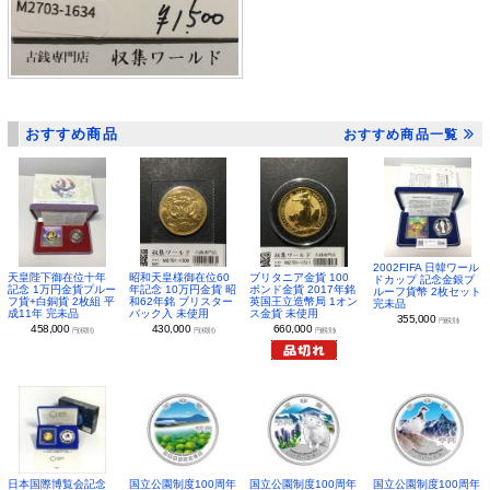
おすすめ商品
おすすめ商品一覧
2002FIFA 日韓ワール
昭和天皇様御在位60
ブリタニア金貨 100
天皇陛下御在位十年
ドカップ 記念金銀プ
年記念 10万円金貨 昭
ポンド金貨 2017年銘
記念 1万円金貨プルー
ルーフ貨幣 2枚セット
和62年銘 ブリスター
英国王立造幣局 1オン
フ貨+白銅貨 2枚組 平
完未品
パック入 未使用
ス金貨 未使用
成11年 完未品
355,000
円(税別)
430,000
660,000
458,000
円(税別)
円(税別)
円(税別)
日本国際博覧会記念
国立公園制度100周年
国立公園制度100周年
国立公園制度100周年