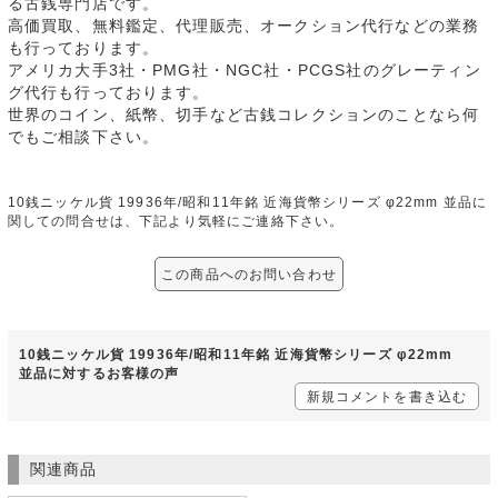
る古銭専門店です。
高価買取、無料鑑定、代理販売、オークション代行などの業務
も行っております。
アメリカ大手3社・PMG社・NGC社・PCGS社のグレーティン
グ代行も行っております。
世界のコイン、紙幣、切手など古銭コレクションのことなら何
でもご相談下さい。
10銭ニッケル貨 19936年/昭和11年銘 近海貨幣シリーズ φ22mm 並品に
関しての問合せは、下記より気軽にご連絡下さい。
この商品へのお問い合わせ
10銭ニッケル貨 19936年/昭和11年銘 近海貨幣シリーズ φ22mm
並品に対するお客様の声
新規コメントを書き込む
関連商品