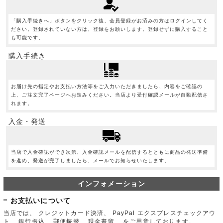
「購入手続きへ」ボタンをクリック後、会員登録がお済みの方はログインしてく
ださい。登録されていない方は、登録をお願いします。登録せずに購入すること
も可能です。
購入手続き
お届け先の指定やお支払い方法等をご入力いただきましたら、内容をご確認の
上、ご注文完了ページへお進みください。当店より受付確認メールが自動配信さ
れます。
入金・発送
当店で入金確認ができ次第、入金確認メールを配信するとともに商品の発送準備
を進め、発送が完了しましたら、メールでお知らせいたします。
インフォメーション
お支払いについて
当店では、 クレジットカード決済、 PayPal エクスプレスチェックアウ
ト、 銀行振込、 郵便振替、 現金書留、 をご用意しております。