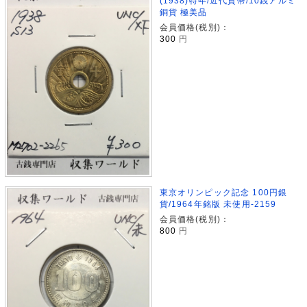
(1938)特年/近代貨幣/10銭アルミ
銅貨 極美品
会員価格(税別)：
300
円
東京オリンピック記念 100円銀
貨/1964年銘版 未使用-2159
会員価格(税別)：
800
円