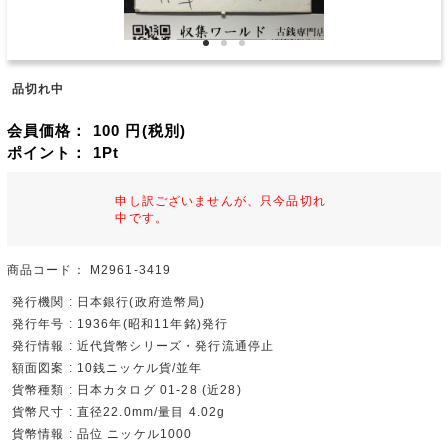
品切れ中
会員価格：
100
円(税別)
ポイント：
1
Pt
申し訳ございませんが、只今品切れ
中です。
商品コード：
M2961-3419
発行機関 : 日本銀行(政府造幣局)
発行年号 : 1936年(昭和11年銘)発行
発行情報 : 近代貨幣シリーズ・発行流通停止
額面図案 : 10銭ニッケル貨/並年
貨幣種類 : 日本カタログ 01-28 (近28)
貨幣尺寸 : 直径22.0mm/量目 4.02g
貨幣情報 : 品位 ニッケル1000