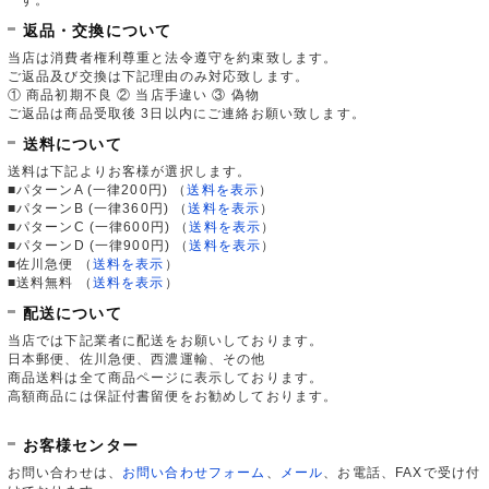
返品・交換について
当店は消費者権利尊重と法令遵守を約束致します。
ご返品及び交換は下記理由のみ対応致します。
① 商品初期不良 ② 当店手違い ③ 偽物
ご返品は商品受取後 3日以内にご連絡お願い致します。
送料について
送料は下記よりお客様が選択します。
■パターンA (一律200円)
（
送料を表示
）
■パターンB (一律360円)
（
送料を表示
）
■パターンC (一律600円)
（
送料を表示
）
■パターンD (一律900円)
（
送料を表示
）
■佐川急便
（
送料を表示
）
■送料無料
（
送料を表示
）
配送について
当店では下記業者に配送をお願いしております。
日本郵便、佐川急便、西濃運輸、その他
商品送料は全て商品ページに表示しております。
高額商品には保証付書留便をお勧めしております。
お客様センター
お問い合わせは、
お問い合わせフォーム
、
メール
、お電話、FAXで受け付