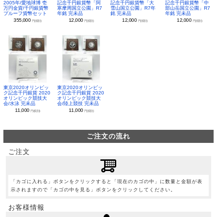
2005年/愛地球博 壱
記念千円銀貨幣「阿
記念千円銀貨幣「大
記念千円銀貨幣「中
万円金貨/千円銀貨幣
寒摩周国立公園」R7
雪山国立公園」R7年
部山岳国立公園」R7
プルーフ貨幣セット
年銘 完未品
銘 完未品
年銘 完未品
355,000
12,000
12,000
12,000
円(税別)
円(税別)
円(税別)
円(税別)
東京2020オリンピッ
東京2020オリンピッ
ク記念千円銀貨 2020
ク記念千円銀貨 2020
オリンピック競技大
オリンピック競技大
会/水泳 完未品
会/陸上競技 完未品
11,000
11,000
円(税別)
円(税別)
ご注文の流れ
ご注文
「カゴに入れる」ボタンをクリックすると「現在のカゴの中」に数量と金額が表
示されますので「カゴの中を見る」ボタンをクリックしてください。
お客様情報