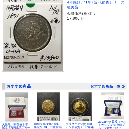
4年銘(1871年) 近代銀貨シリーズ
極美品
会員価格(税別)：
17,800
円
おすすめ商品
おすすめ商品一覧
2002FIFA 日韓ワール
昭和天皇様御在位60
ブリタニア金貨 100
天皇陛下御在位十年
ドカップ 記念金銀プ
年記念 10万円金貨 昭
ポンド金貨 2017年銘
記念 1万円金貨プルー
ルーフ貨幣 2枚セット