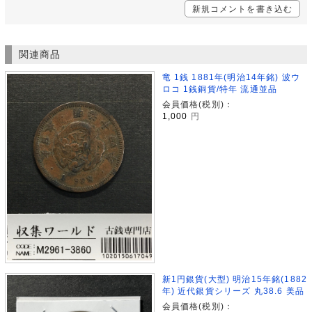
新規コメントを書き込む
関連商品
竜 1銭 1881年(明治14年銘) 波ウ
ロコ 1銭銅貨/特年 流通並品
会員価格(税別)：
1,000
円
新1円銀貨(大型) 明治15年銘(1882
年) 近代銀貨シリーズ 丸38.6 美品
会員価格(税別)：