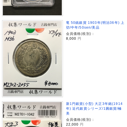
竜 50銭銀貨 1903年(明治36年) 上
切/中年/50sen/美品
会員価格(税別)：
8,000
円
新1円銀貨(小型) 大正3年銘(1914
年) 近代銀貨シリーズ/1圓銀貨/極
美
会員価格(税別)：
22,000
円