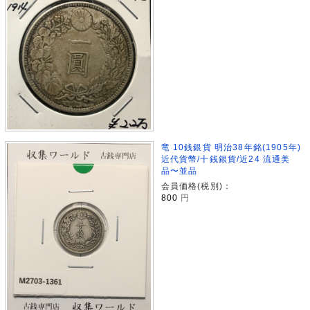
竜 10銭銀貨 明治38年銘(1905年)
近代貨幣/十銭銀貨/近24 流通美
品〜並品
会員価格(税別)：
800
円