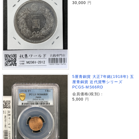
30,000
円
5厘青銅貨 大正7年銘(1918年) 五
厘青銅貨 近代貨幣シリーズ
PCGS-MS66RD
会員価格(税別)：
5,000
円