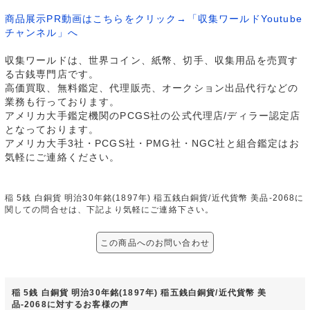
商品展示PR動画はこちらをクリック→「収集ワールドYoutube
チャンネル」へ
収集ワールドは、世界コイン、紙幣、切手、収集用品を売買す
る古銭専門店です。
高価買取、無料鑑定、代理販売、オークション出品代行などの
業務も行っております。
アメリカ大手鑑定機関のPCGS社の公式代理店/ディラー認定店
となっております。
アメリカ大手3社・PCGS社・PMG社・NGC社と組合鑑定はお
気軽にご連絡ください。
稲 5銭 白銅貨 明治30年銘(1897年) 稲五銭白銅貨/近代貨幣 美品-2068に
関しての問合せは、下記より気軽にご連絡下さい。
この商品へのお問い合わせ
稲 5銭 白銅貨 明治30年銘(1897年) 稲五銭白銅貨/近代貨幣 美
品-2068に対するお客様の声