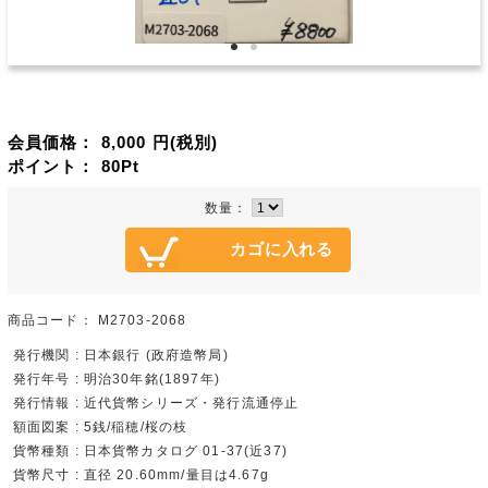
会員価格：
8,000
円(税別)
ポイント：
80
Pt
数量：
商品コード：
M2703-2068
発行機関 : 日本銀行 (政府造幣局)
発行年号 : 明治30年銘(1897年)
発行情報 : 近代貨幣シリーズ・発行流通停止
額面図案 : 5銭/稲穂/桜の枝
貨幣種類 : 日本貨幣カタログ 01-37(近37)
貨幣尺寸 : 直径 20.60mm/量目は4.67g