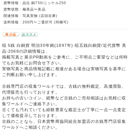
貨幣情報 : 品位 銅750/ニッケル250
貨幣状態 : 極美品〜美品
関連情報 : 写真実物 (店頭在庫)
送料情報 : 200円〜ご選択可 (同梱可)
希少品
おススメ
稲 5銭 白銅貨 明治30年銘(1897年) 稲五銭白銅貨/近代貨幣 美
品-2068の詳細情報は、
掲載写真と展示PR動画をご参考に、ご不明点ご要望などは何時
でもお気軽にお問合せ下さい。
実物写真と商品情報記載に相違がある場合は実物写真を基準に
ご判断お願い申し上げます。
古銭専門店の収集ワールドでは、古銭の無料鑑定、高価買取、
代理販売も行っております。
お持ちの古いコイン、紙幣など古銭のご売却相談はお気軽に収
集ワールドへご連絡下さい。
古くても汚れていても経験豊富な鑑定士が丁寧に一点一点査定
して価格提示しております。
古銭のことなら、日本貨幣商協同組合加盟店の古銭専門店収集
ワールドへご相談ください。