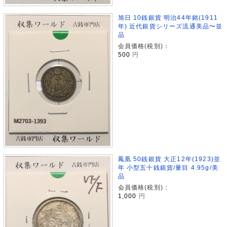
旭日 10銭銀貨 明治44年銘(1911
年) 近代銀貨シリーズ流通美品〜並
品
会員価格(税別)：
500
円
鳳凰 50銭銀貨 大正12年(1923)並
年 小型五十銭銀貨/量目 4.95g/美
品
会員価格(税別)：
1,000
円