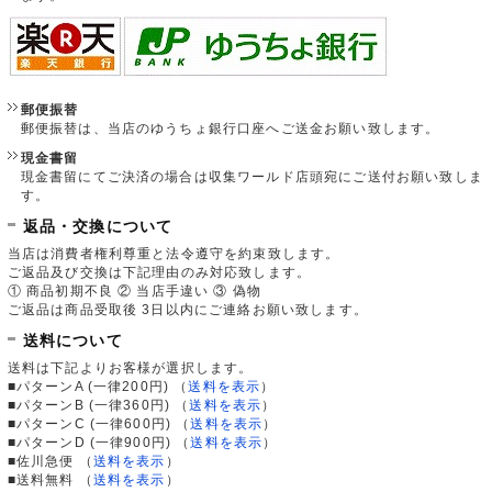
郵便振替
郵便振替は、当店のゆうちょ銀行口座へご送金お願い致します。
現金書留
現金書留にてご決済の場合は収集ワールド店頭宛にご送付お願い致しま
す。
返品・交換について
当店は消費者権利尊重と法令遵守を約束致します。
ご返品及び交換は下記理由のみ対応致します。
① 商品初期不良 ② 当店手違い ③ 偽物
ご返品は商品受取後 3日以内にご連絡お願い致します。
送料について
送料は下記よりお客様が選択します。
■パターンA (一律200円)
（
送料を表示
）
■パターンB (一律360円)
（
送料を表示
）
■パターンC (一律600円)
（
送料を表示
）
■パターンD (一律900円)
（
送料を表示
）
■佐川急便
（
送料を表示
）
■送料無料
（
送料を表示
）