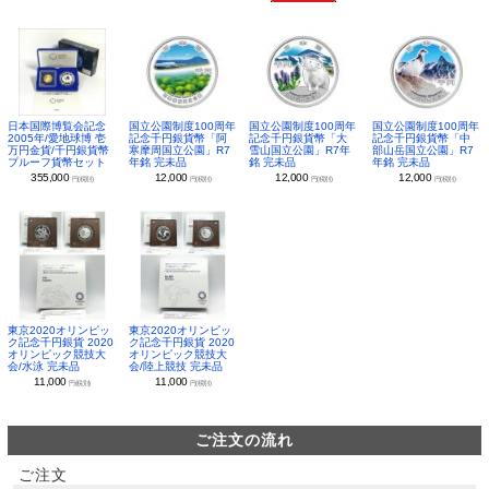
日本国際博覧会記念
国立公園制度100周年
国立公園制度100周年
国立公園制度100周年
2005年/愛地球博 壱
記念千円銀貨幣「阿
記念千円銀貨幣「大
記念千円銀貨幣「中
万円金貨/千円銀貨幣
寒摩周国立公園」R7
雪山国立公園」R7年
部山岳国立公園」R7
プルーフ貨幣セット
年銘 完未品
銘 完未品
年銘 完未品
355,000
12,000
12,000
12,000
円(税別)
円(税別)
円(税別)
円(税別)
東京2020オリンピッ
東京2020オリンピッ
ク記念千円銀貨 2020
ク記念千円銀貨 2020
オリンピック競技大
オリンピック競技大
会/水泳 完未品
会/陸上競技 完未品
11,000
11,000
円(税別)
円(税別)
ご注文の流れ
ご注文