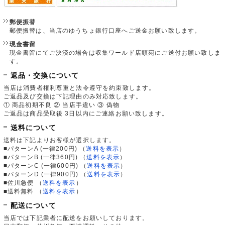
郵便振替
郵便振替は、当店のゆうちょ銀行口座へご送金お願い致します。
現金書留
現金書留にてご決済の場合は収集ワールド店頭宛にご送付お願い致しま
す。
返品・交換について
当店は消費者権利尊重と法令遵守を約束致します。
ご返品及び交換は下記理由のみ対応致します。
① 商品初期不良 ② 当店手違い ③ 偽物
ご返品は商品受取後 3日以内にご連絡お願い致します。
送料について
送料は下記よりお客様が選択します。
■パターンA (一律200円)
（
送料を表示
）
■パターンB (一律360円)
（
送料を表示
）
■パターンC (一律600円)
（
送料を表示
）
■パターンD (一律900円)
（
送料を表示
）
■佐川急便
（
送料を表示
）
■送料無料
（
送料を表示
）
配送について
当店では下記業者に配送をお願いしております。