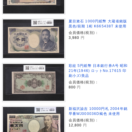
夏目漱石 1000円紙幣 大蔵省銘版
黒色/前期 1桁 K665438T 未使用
会員価格(税別)：
3,980
円
彩紋 5円紙幣 日本銀行券A号 昭和
21年(1946) ロットNo.17615 印
刷小ズ/美品
会員価格(税別)：
800
円
新福沢諭吉 10000円札 2004年銘
早番WJ000036D褐色 未使用
会員価格(税別)：
12,800
円