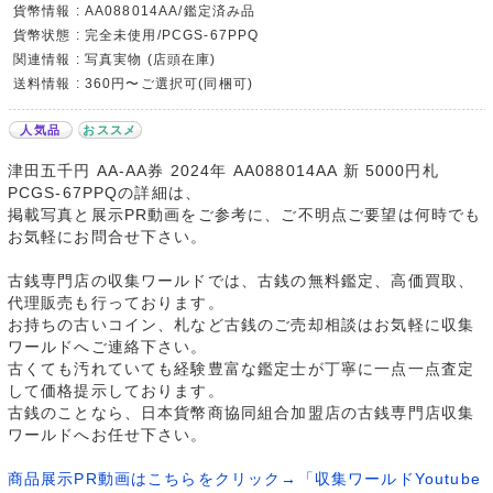
貨幣情報 : AA088014AA/鑑定済み品
貨幣状態 : 完全未使用/PCGS-67PPQ
関連情報 : 写真実物 (店頭在庫)
送料情報 : 360円〜ご選択可(同梱可)
人気品
おススメ
津田五千円 AA-AA券 2024年 AA088014AA 新 5000円札
PCGS-67PPQの詳細は、
掲載写真と展示PR動画をご参考に、ご不明点ご要望は何時でも
お気軽にお問合せ下さい。
古銭専門店の収集ワールドでは、古銭の無料鑑定、高価買取、
代理販売も行っております。
お持ちの古いコイン、札など古銭のご売却相談はお気軽に収集
ワールドへご連絡下さい。
古くても汚れていても経験豊富な鑑定士が丁寧に一点一点査定
して価格提示しております。
古銭のことなら、日本貨幣商協同組合加盟店の古銭専門店収集
ワールドへお任せ下さい。
商品展示PR動画はこちらをクリック→「収集ワールドYoutube