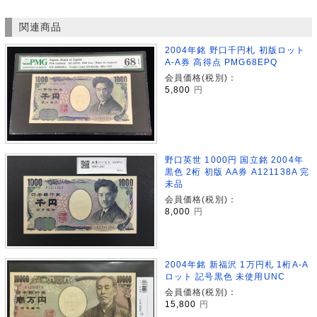
関連商品
2004年銘 野口千円札 初版ロット
A-A券 高得点 PMG68EPQ
会員価格(税別)：
5,800
円
野口英世 1000円 国立銘 2004年
黒色 2桁 初版 AA券 A121138A 完
未品
会員価格(税別)：
8,000
円
2004年銘 新福沢 1万円札 1桁A-A
ロット 記号黒色 未使用UNC
会員価格(税別)：
15,800
円