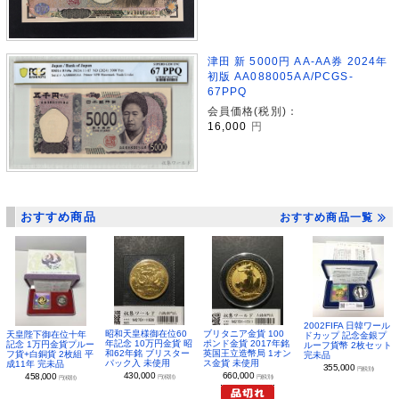
津田 新 5000円 AA-AA券 2024年
初版 AA088005AA/PCGS-
67PPQ
会員価格(税別)：
16,000
円
おすすめ商品
おすすめ商品一覧
2002FIFA 日韓ワール
昭和天皇様御在位60
ブリタニア金貨 100
天皇陛下御在位十年
ドカップ 記念金銀プ
年記念 10万円金貨 昭
ポンド金貨 2017年銘
記念 1万円金貨プルー
ルーフ貨幣 2枚セット
和62年銘 ブリスター
英国王立造幣局 1オン
フ貨+白銅貨 2枚組 平
完未品
パック入 未使用
ス金貨 未使用
成11年 完未品
355,000
円(税別)
430,000
660,000
458,000
円(税別)
円(税別)
円(税別)