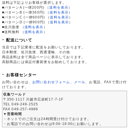
送料は下記よりお客様が選択します。
■パターンA (一律200円)
（
送料を表示
）
■パターンB (一律360円)
（
送料を表示
）
■パターンC (一律600円)
（
送料を表示
）
■パターンD (一律900円)
（
送料を表示
）
■佐川急便
（
送料を表示
）
■送料無料
（
送料を表示
）
配送について
当店では下記業者に配送をお願いしております。
日本郵便、佐川急便、西濃運輸、その他
商品送料は全て商品ページに表示しております。
高額商品には保証付書留便をお勧めしております。
お客様センター
お問い合わせは、
お問い合わせフォーム
、
メール
、お電話、FAXで受け付
けております。
収集ワールド
〒350-1117 川越市広栄町17-7-1F
TEL 049-249-2525
FAX 049-257-4989
▼営業時間
・ネットでのご注文は24時間受け付けております。
・お電話でのお問い合わせは9:00-18:00にお願いします。