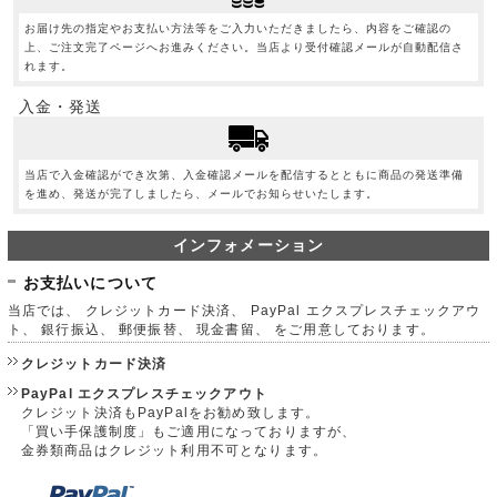
お届け先の指定やお支払い方法等をご入力いただきましたら、内容をご確認の
上、ご注文完了ページへお進みください。当店より受付確認メールが自動配信さ
れます。
入金・発送
当店で入金確認ができ次第、入金確認メールを配信するとともに商品の発送準備
を進め、発送が完了しましたら、メールでお知らせいたします。
インフォメーション
お支払いについて
当店では、 クレジットカード決済、 PayPal エクスプレスチェックアウ
ト、 銀行振込、 郵便振替、 現金書留、 をご用意しております。
クレジットカード決済
PayPal エクスプレスチェックアウト
クレジット決済もPayPalをお勧め致します。
「買い手保護制度」もご適用になっておりますが、
金券類商品はクレジット利用不可となります。