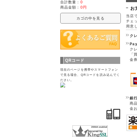
合計数量：
0
商品金額：
0円
お
当店で
カゴの中を見る
チェ
用意
ク
Pa
クレ
「
金
QRコード
現在のページを携帯やスマートフォン
で見る場合、QRコードを読み込んでく
ださい。
銀
商
金