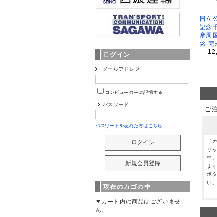
国立公
記念
摩周
銘 完
12
ログイン
メールアドレス
コンピューターに記憶する
パスワード
ご
パスワードを忘れた方はこちら
「
リ
中
ま
ボ
い
現在のカゴの中
▼カート内に商品はございませ
ん。