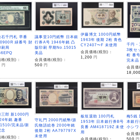
伊藤博文 1000円紙幣
議事堂10円紙幣 日本銀
漱石千円札 早番
1963年 後期 2桁 青色
行券A号 1946年銘 凸
00900R 緑番号 財
千円・
CY2407〜F 未使用
版印刷 早期No.15015
印刷局
3枚セッ
会員価格(税別)：
美品
66EPQ
桁 番号
1,200
円
会員価格(税別)：
格(税別)：
完未品
500
円
0
円
会員価
18,00
三郎 新1000円
板垣退助 100円札
梅5銭 
024年銘 趣番
守礼門 2000円紙幣/源
1953年 日本銀行券B号
本銀行
51510/完未品/新
氏物語絵巻 2000年銘
良番 AM418719Z 未使
小シワ
記念
後期 2桁 AA797797X
用
会員価
未使用
格(税別)：
会員価格(税別)：
500
円