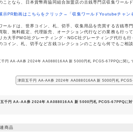
のことなら、日本貨幣商協同組合加盟店の古銭専門店収集ワール
展示PR動画はこちらをクリック→「収集ワールドYoutubeチャン
ワールドは、世界コイン、札、切手、収集用品を売買する古銭専
買取、無料鑑定、代理販売、オークション代行などの業務も行っ
リカ大手PMG社グレーティング・NGC社グレーティング代行も行
のコイン、札、切手など古銭コレクションのことなら何でもご相
千円 AA-AA券 2024年 AA088016AA 新 5000円札 PCGS-67P
津田五千円 AA-AA券 2024年 AA088016AA 新 5000円札 PC
五千円 AA-AA券 2024年 AA088016AA 新 5000円札 PCGS-67PP
連商品