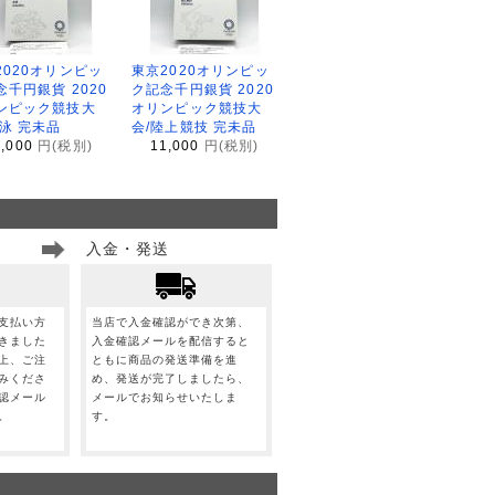
2020オリンピッ
東京2020オリンピッ
念千円銀貨 2020
ク記念千円銀貨 2020
ンピック競技大
オリンピック競技大
水泳 完未品
会/陸上競技 完未品
1,000
円(税別)
11,000
円(税別)
入金・発送
支払い方
当店で入金確認ができ次第、
きました
入金確認メールを配信すると
上、ご注
ともに商品の発送準備を進
みくださ
め、発送が完了しましたら、
認メール
メールでお知らせいたしま
。
す。