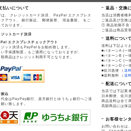
支払いについて
返品・交換
は、 クレジットカード決済、 PayPal エクスプレス
当店は消費者権
ックアウト、 銀行振込、 郵便振替、 現金書留、 をご
ご返品及び交換
しております。
① 商品初期不良 
ご返品は商品受取
レジットカード決済
送料につい
yPal エクスプレスチェックアウト
送料は下記より
ジット決済もPayPalをお勧め致します。
■パターンA (一律
買い手保護制度」もご適用になっておりますが、
■パターンB (一
券類商品はクレジット利用不可となります。
■パターンC (一
■パターンD (一
■佐川急便
（
送
■送料無料
（
送
配送につい
当店では下記業
行振込
日本郵便、佐川
品代金はPayPay銀行、楽天銀行とゆうちょ銀行へご送
商品送料は全て
お願い致します。
高額商品には保
お客様セン
お問い合わせは