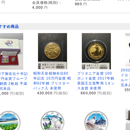
0
円
会員価格(税別)：
980
円
4,000
円
すすめ商品
200
昭和天皇様御在位60
ブリタニア金貨 100
陛下御在位十年記
ドカ
年記念 10万円金貨 昭
ポンド金貨 2017年銘
万円金貨プルーフ
ルー
和62年銘 ブリスター
英国王立造幣局 1オン
銅貨 2枚組 平成
完未
パック入 未使用
ス金貨 未使用
 完未品
35
430,000
円(税別)
660,000
円(税別)
8,000
円(税別)