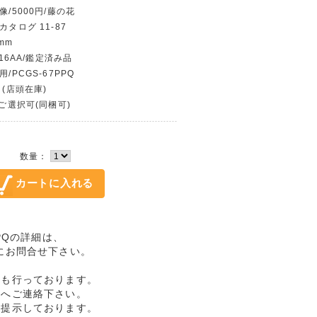
像/5000円/藤の花
カタログ 11-87
mm
016AA/鑑定済み品
/PCGS-67PPQ
 (店頭在庫)
〜ご選択可(同梱可)
数量：
7PPQの詳細は、
にお問合せ下さい。
売も行っております。
ドへご連絡下さい。
格提示しております。