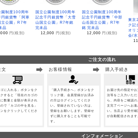
園制度100周年
国立公園制度100周年
国立公園制度100周年
千円銀貨幣「阿寒
記念千円銀貨幣「大雪
記念千円銀貨幣「中部
東京
国立公園」R7年
山国立公園」R7年銘
山岳国立公園」R7年
ク記
未品
完未品
銘 完未品
オリ
,000
円(税別)
12,000
円(税別)
12,000
円(税別)
会/
1
ご注文の流れ
注文
お客様情報
購入手続き
カゴに入れる」ボタンをク
「購入手続きへ」ボタンをク
お届け先の指定やお
ックすると「現在のカゴの
リック後、会員登録がお済み
法等をご入力いただ
」に数量と金額が表示され
の方はログインしてくださ
ら、内容をご確認の
すので「カゴの中を見る」
い。登録されていない方は、
文完了ページへお進
タンをクリックしてくださ
登録をお願いします。登録せ
い。当店より受付確
。
ずに購入することも可能で
が自動配信されます
す。
インフォメーション