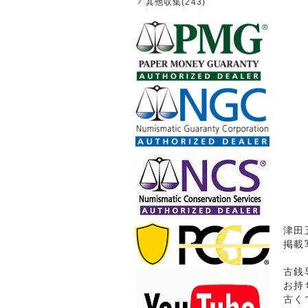
其他収集(243)
津田五
掲載
古銭
お持
古く