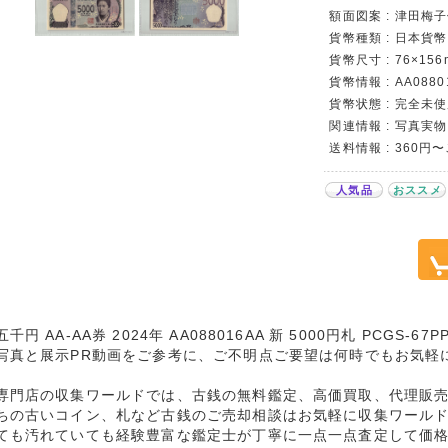
額面図案 : 津田梅子
貨幣種類 : 日本貨幣
貨幣尺寸 : 76×156
貨幣情報 : AA088
貨幣状態 : 完全未使用
関連情報 : 写真実物
送料情報 : 360円
人気品
おススメ
千円 AA-AA券 2024年 AA088016AA 新 5000円札 PCGS-6
写真と展示PR動画をご参考に、ご不明点ご要望は何時でもお気軽
専門店の収集ワールドでは、古銭の無料鑑定、高価買取、代理販
ちの古いコイン、札など古銭のご売却相談はお気軽に収集ワール
ても汚れていても経験豊富な鑑定士が丁寧に一点一点査定して価