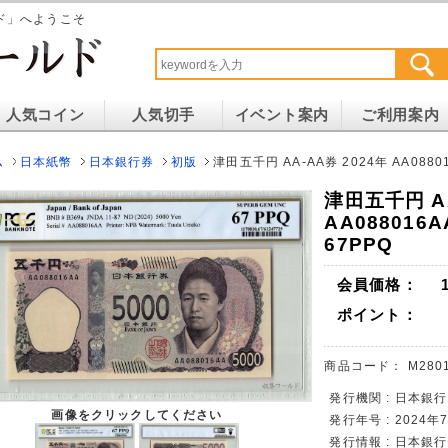
ド」へようこそ
人気コイン
人気切手
イベント案内
ご利用案内
ム
日本紙幣
日本銀行券
初版
津田五千円 AA-AA券 2024年 AA08801
津田五千円 AA
AA088016A
67PPQ
会員価格：
ポイント：
商品コード：
M2801
発行機関 : 日本銀行
画像をクリックしてください
発行年号 : 2024
発行情報 : 日本銀行