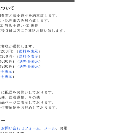
について
利尊重と法令遵守を約束致します。
は下記理由のみ対応致します。
② 当店手違い ③ 偽物
後 3日以内にご連絡お願い致します。
て
お客様が選択します。
200円)
（
送料を表示
）
律360円)
（
送料を表示
）
律600円)
（
送料を表示
）
律900円)
（
送料を表示
）
料を表示
）
料を表示
）
て
者に配送をお願いしております。
急便、西濃運輸、その他
商品ページに表示しております。
証付書留便をお勧めしております。
ター
、
お問い合わせフォーム
、
メール
、お電