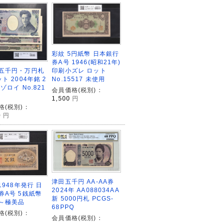
彩紋 5円紙幣 日本銀行
券A号 1946(昭和21年)
五千円・万円札
印刷小ズレ ロット
ト 2004年銘 2
No.15517 未使用
ゾロイ No.821
会員価格(税別)：
1,500
円
格(税別)：
0
円
津田五千円 AA-AA券
1948年発行 日
2024年 AA088034AA
券A号 5銭紙幣
新 5000円札 PCGS-
～極美品
68PPQ
格(税別)：
会員価格(税別)：