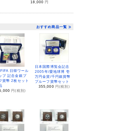
18,000
円
おすすめ商品一覧
日本国際博覧会記念
2FIFA 日韓ワール
2005年/愛地球博 壱
ップ 記念金銀プ
万円金貨/千円銀貨幣
フ貨幣 2枚セット
プルーフ貨幣セット
品
355,000
円(税別)
5,000
円(税別)