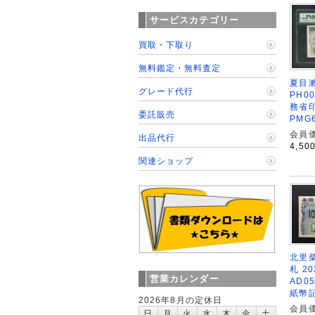
サービスカテゴリー
買取・下取り
無料鑑定・無料査定
夏目
グレード代行
PH0
務省
委託販売
PMG
会員価
出品代行
4,50
関連ショップ
北里柴
札 2
営業カレンダー
AD0
紙幣
2026年8月の定休日
会員価
日
月
火
水
木
金
土