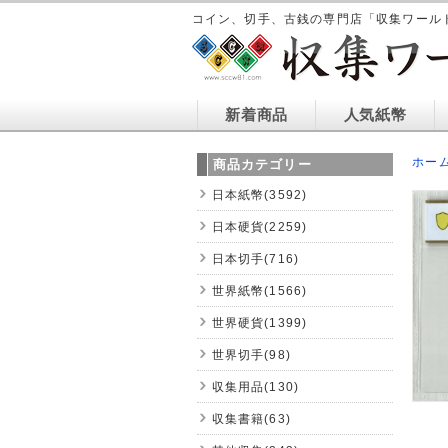
コイン、切手、古銭の専門店「収集ワール
新着商品
人気紙幣
ホー
商品カテゴリー
日本紙幣(3592)
日本硬貨(2259)
日本切手(716)
世界紙幣(1566)
世界硬貨(1399)
世界切手(98)
収集用品(130)
収集書籍(63)