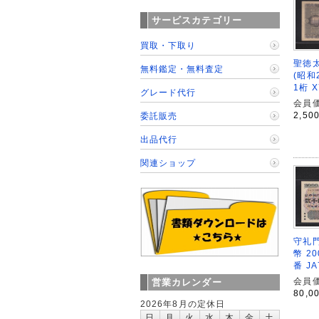
サービスカテゴリー
買取・下取り
聖徳太
無料鑑定・無料査定
(昭和2
1桁 X
グレード代行
会員価
2,50
委託販売
出品代行
関連ショップ
守礼門
幣 2
番 J
会員価
営業カレンダー
80,0
2026年8月の定休日
日
月
火
水
木
金
土