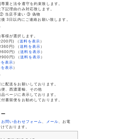
利尊重と法令遵守を約束致します。
は下記理由のみ対応致します。
② 当店手違い ③ 偽物
後 3日以内にご連絡お願い致します。
て
お客様が選択します。
200円)
（
送料を表示
）
律360円)
（
送料を表示
）
律600円)
（
送料を表示
）
律900円)
（
送料を表示
）
料を表示
）
料を表示
）
て
者に配送をお願いしております。
急便、西濃運輸、その他
商品ページに表示しております。
証付書留便をお勧めしております。
ター
、
お問い合わせフォーム
、
メール
、お電
付けております。