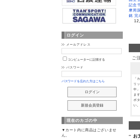
記念
摩周
銘 完
12
ログイン
メールアドレス
ご
コンピューターに記憶する
パスワード
「
パスワードを忘れた方はこちら
リ
中
ま
ボ
い
現在のカゴの中
▼カート内に商品はございませ
ん。
お