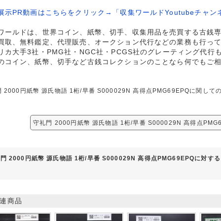
展示PR動画はこちらをクリック→「収集ワールドYoutubeチャン
ワールドは、世界コイン、紙幣、切手、収集用品を売買する古銭
買取、無料鑑定、代理販売、オークション代行などの業務も行っ
リカ大手3社・PMG社・NGC社・PCGS社のグレーティング代行
のコイン、紙幣、切手など古銭コレクションのことなら何でもご
 2000円紙幣 源氏物語 1桁/早番 S000029N 高得点PMG69EPQに
守礼門 2000円紙幣 源氏物語 1桁/早番 S000029N 高得点PM
門 2000円紙幣 源氏物語 1桁/早番 S000029N 高得点PMG69EPQに対
連商品