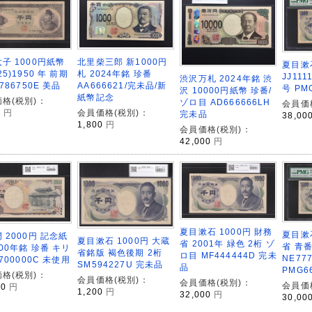
北里柴三郎 新1000円
子 1000円紙幣
夏目漱
札 2024年銘 珍番
5)1950 年 前期
JJ11
渋沢万札 2024年銘 渋
AA666621/完未品/新
786750E 美品
号 PM
沢 10000円紙幣 珍番/
紙幣記念
格(税別)：
ゾロ目 AD666666LH
会員価
会員価格(税別)：
0
円
完未品
38,00
1,800
円
会員価格(税別)：
42,000
円
夏目漱石 1000円 財務
夏目漱
 2000円 記念紙
夏目漱石 1000円 大蔵
省 2001年 緑色 2桁 ゾ
省 青番
000年銘 珍番 キリ
省銘版 褐色後期 2桁
ロ目 MF444444D 完未
NE77
A700000C 未使用
SM594227U 完未品
品
PMG6
格(税別)：
会員価格(税別)：
会員価格(税別)：
会員価
00
円
1,200
円
32,000
円
30,00