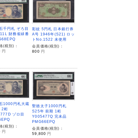
石千円札 ぞろ目
彩紋 5円札 日本銀行券
1111L 財務省緑番
A号 1946年(S21) ロッ
G68EPQ
トNo.1522 未使用
格(税別)：
会員価格(税別)：
0
円
800
円
石1000円札大蔵
聖徳太子1000円札
 2桁
S25年 前期 1桁
7777D ゾロ目
Y005477Q 完未品
6EPQ
PMG66EPQ
格(税別)：
会員価格(税別)：
0
円
59,800
円