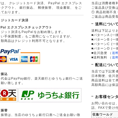
は、 クレジットカード決済、 PayPal エクスプレス
当店は消費者権
ックアウト、 銀行振込、 郵便振替、 現金書留、 をご
ご返品及び交換
しております。
① 商品初期不良 
ご返品は商品受取
レジットカード決済
送料につい
yPal エクスプレスチェックアウト
送料は下記より
ジット決済もPayPalをお勧め致します。
■パターンA (一律
買い手保護制度」もご適用になっておりますが、
■パターンB (一
券類商品はクレジット利用不可となります。
■パターンC (一
■パターンD (一
■佐川急便
（
送
■送料無料
（
送
配送につい
当店では下記業
行振込
日本郵便、佐川
品代金はPayPay銀行、楽天銀行とゆうちょ銀行へご送
商品送料は全て
お願い致します。
高額商品には保
お客様セン
お問い合わせは
話、FAXで受け
便振替
収集ワールド
便振替は、当店のゆうちょ銀行口座へご送金お願い致