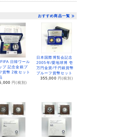
おすすめ商品一覧
日本国際博覧会記念
2FIFA 日韓ワール
2005年/愛地球博 壱
ップ 記念金銀プ
万円金貨/千円銀貨幣
フ貨幣 2枚セット
プルーフ貨幣セット
品
355,000
円(税別)
5,000
円(税別)