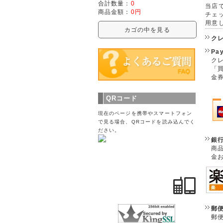
合計数量：
0
当店で
商品金額：
0円
チェ
用意
カゴの中を見る
ク
Pa
クレ
「
金
QRコード
現在のページを携帯やスマートフォン
で見る場合、QRコードを読み込んでく
ださい。
銀
商
金
郵
郵