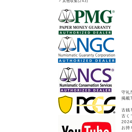
其他収集(243)
守礼門
掲載
古銭
古く
20
お持