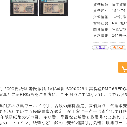
貨幣種類 : 日本貨幣
貨幣尺寸 : 154×76
貨幣情報 : 1桁/記号
貨幣状態 : PMG社
関連情報 : 写真実物
送料情報 : 360円
人気品
希少品
 2000円紙幣 源氏物語 1桁/早番 S000029N 高得点PMG69
写真と展示PR動画をご参考に、ご不明点ご要望などはいつでもお
専門店の収集ワールドでは、古銭の無料鑑定、高価買取、代理販
ても汚れていても経験豊富な鑑定士が丁寧に一点一点査定して価
24年版新紙幣のゾロ目、キリ番、早番など珍番と趣番号などあれば
ちの古いコイン、紙幣など古銭のご売却相談はお気軽に収集ワー