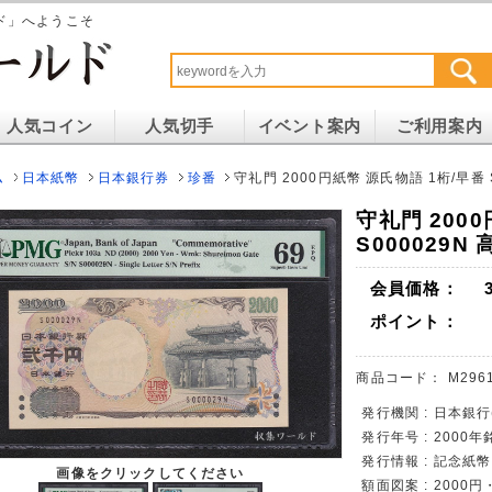
ド」へようこそ
人気コイン
人気切手
イベント案内
ご利用案内
ム
日本紙幣
日本銀行券
珍番
守礼門 2000円紙幣 源氏物語 1桁/早番 S
守礼門 200
S000029N
会員価格：
ポイント：
商品コード：
M296
発行機関 : 日本銀
発行年号 : 2000年
発行情報 : 記念紙
画像をクリックしてください
額面図案 : 200