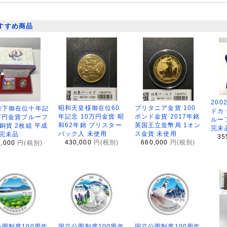
すすめ商品
200
昭和天皇様御在位60
ブリタニア金貨 100
陛下御在位十年記
ドカ
年記念 10万円金貨 昭
ポンド金貨 2017年銘
万円金貨プルーフ
ルー
和62年銘 ブリスター
英国王立造幣局 1オン
銅貨 2枚組 平成
完未
パック入 未使用
ス金貨 未使用
 完未品
35
430,000
円(税別)
660,000
円(税別)
8,000
円(税別)
園制度100周年
国立公園制度100周年
国立公園制度100周年