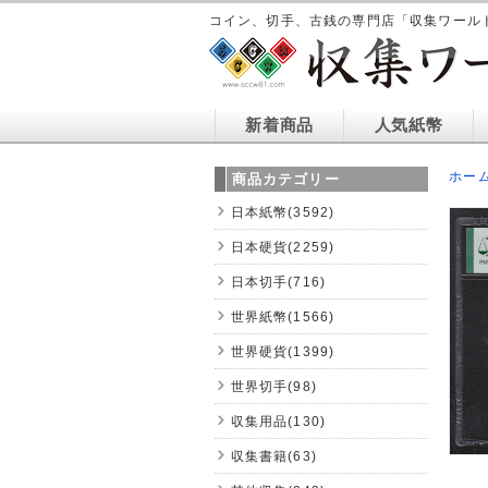
コイン、切手、古銭の専門店「収集ワール
新着商品
人気紙幣
ホー
商品カテゴリー
日本紙幣(3592)
日本硬貨(2259)
日本切手(716)
世界紙幣(1566)
世界硬貨(1399)
世界切手(98)
収集用品(130)
収集書籍(63)