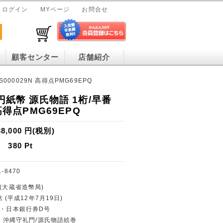
ログイン
MYページ
お問合せ
顧客センター
店舗紹介
000029N 高得点PMG69EPQ
0円紙幣 源氏物語 1桁/早番
 高得点PMG69EPQ
38,000
円(税別)
380
Pt
1-8470
行(大蔵省造幣局)
銘 (平成12年7月19日)
幣・日本銀行券D号
0円・沖縄守礼門/源氏物語絵巻