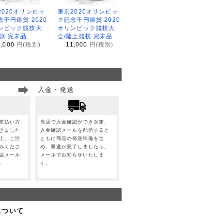
2020オリンピッ
東京2020オリンピッ
念千円銀貨 2020
ク記念千円銀貨 2020
ンピック競技大
オリンピック競技大
水泳 完未品
会/陸上競技 完未品
1,000
円(税別)
11,000
円(税別)
入金・発送
支払い方
当店で入金確認ができ次第、
きました
入金確認メールを配信すると
上、ご注
ともに商品の発送準備を進
みくださ
め、発送が完了しましたら、
認メール
メールでお知らせいたしま
。
す。
について