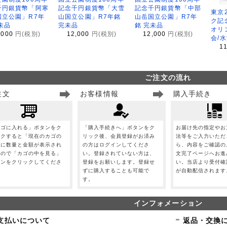
千円銀貨幣「阿寒
記念千円銀貨幣「大雪
記念千円銀貨幣「中部
東京
国立公園」R7年
山国立公園」R7年銘
山岳国立公園」R7年
ク記
未品
完未品
銘 完未品
オリ
,000
円(税別)
12,000
円(税別)
12,000
円(税別)
会/
1
ご注文の流れ
注文
お客様情報
購入手続き
カゴに入れる」ボタンをク
「購入手続きへ」ボタンをク
お届け先の指定やお
ックすると「現在のカゴの
リック後、会員登録がお済み
法等をご入力いただ
」に数量と金額が表示され
の方はログインしてくださ
ら、内容をご確認の
すので「カゴの中を見る」
い。登録されていない方は、
文完了ページへお進
タンをクリックしてくださ
登録をお願いします。登録せ
い。当店より受付確
。
ずに購入することも可能で
が自動配信されます
す。
インフォメーション
支払いについて
返品・交換