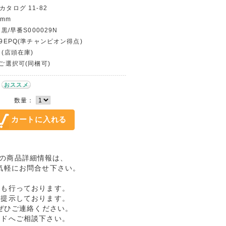
カタログ 11-82
 mm
 黒/早番S000029N
69EPQ(準チャンピオン得点)
 (店頭在庫)
〜ご選択可(同梱可)
おススメ
数量：
EPQの商品詳細情報は、
気軽にお問合せ下さい。
売も行っております。
格提示しております。
ぜひご連絡ください。
ルドへご相談下さい。