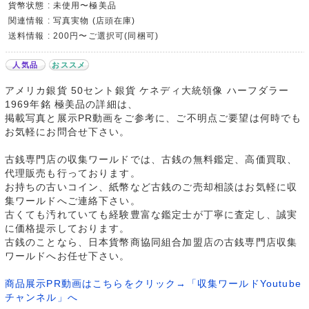
貨幣状態 : 未使用〜極美品
関連情報 : 写真実物 (店頭在庫)
送料情報 : 200円〜ご選択可(同梱可)
人気品
おススメ
アメリカ銀貨 50セント銀貨 ケネディ大統領像 ハーフダラー
1969年銘 極美品の詳細は、
掲載写真と展示PR動画をご参考に、ご不明点ご要望は何時でも
お気軽にお問合せ下さい。
古銭専門店の収集ワールドでは、古銭の無料鑑定、高価買取、
代理販売も行っております。
お持ちの古いコイン、紙幣など古銭のご売却相談はお気軽に収
集ワールドへご連絡下さい。
古くても汚れていても経験豊富な鑑定士が丁寧に査定し、誠実
に価格提示しております。
古銭のことなら、日本貨幣商協同組合加盟店の古銭専門店収集
ワールドへお任せ下さい。
商品展示PR動画はこちらをクリック→「収集ワールドYoutube
チャンネル」へ