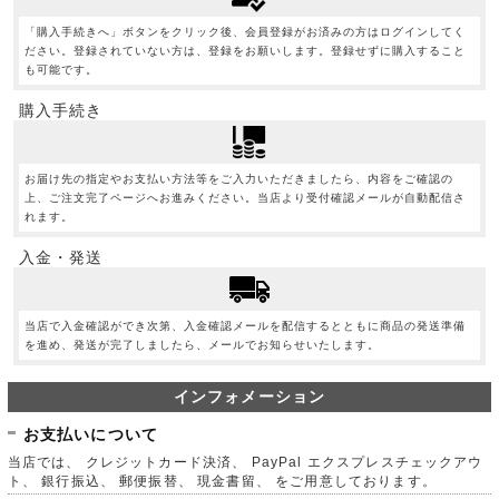
「購入手続きへ」ボタンをクリック後、会員登録がお済みの方はログインしてく
ださい。登録されていない方は、登録をお願いします。登録せずに購入すること
も可能です。
購入手続き
お届け先の指定やお支払い方法等をご入力いただきましたら、内容をご確認の
上、ご注文完了ページへお進みください。当店より受付確認メールが自動配信さ
れます。
入金・発送
当店で入金確認ができ次第、入金確認メールを配信するとともに商品の発送準備
を進め、発送が完了しましたら、メールでお知らせいたします。
インフォメーション
お支払いについて
当店では、 クレジットカード決済、 PayPal エクスプレスチェックアウ
ト、 銀行振込、 郵便振替、 現金書留、 をご用意しております。