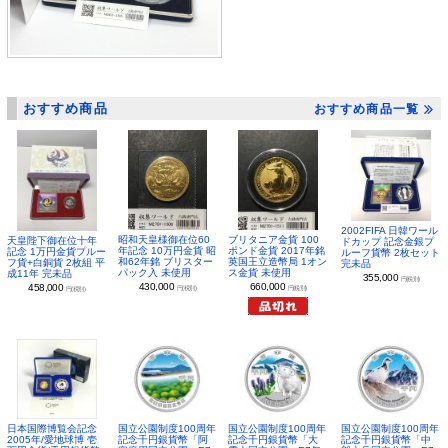
おすすめ商品
おすすめ商品一覧
2002FIFA 日韓ワール
昭和天皇様御在位60
ブリタニア金貨 100
天皇陛下御在位十年
ドカップ 記念金銀プ
年記念 10万円金貨 昭
ポンド金貨 2017年銘
記念 1万円金貨プルー
ルーフ貨幣 2枚セット
和62年銘 ブリスター
英国王立造幣局 1オン
フ貨+白銅貨 2枚組 平
完未品
パック入 未使用
ス金貨 未使用
成11年 完未品
355,000
円(税別)
430,000
660,000
458,000
円(税別)
円(税別)
円(税別)
日本国際博覧会記念
国立公園制度100周年
国立公園制度100周年
国立公園制度100周年
2005年/愛地球博 壱
記念千円銀貨幣「阿
記念千円銀貨幣「大
記念千円銀貨幣「中