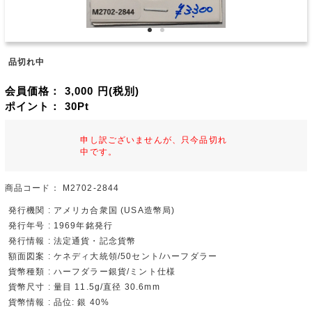
品切れ中
会員価格：
3,000
円(税別)
ポイント：
30
Pt
申し訳ございませんが、只今品切れ
中です。
商品コード：
M2702-2844
発行機関 : アメリカ合衆国 (USA造幣局)
発行年号 : 1969年銘発行
発行情報 : 法定通貨・記念貨幣
額面図案 : ケネディ大統領/50セント/ハーフダラー
貨幣種類 : ハーフダラー銀貨/ミント仕様
貨幣尺寸 : 量目 11.5g/直径 30.6mm
貨幣情報 : 品位: 銀 40%