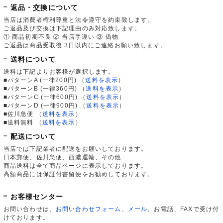
返品・交換について
当店は消費者権利尊重と法令遵守を約束致します。
ご返品及び交換は下記理由のみ対応致します。
① 商品初期不良 ② 当店手違い ③ 偽物
ご返品は商品受取後 3日以内にご連絡お願い致します。
送料について
送料は下記よりお客様が選択します。
■パターンA (一律200円)
（
送料を表示
）
■パターンB (一律360円)
（
送料を表示
）
■パターンC (一律600円)
（
送料を表示
）
■パターンD (一律900円)
（
送料を表示
）
■佐川急便
（
送料を表示
）
■送料無料
（
送料を表示
）
配送について
当店では下記業者に配送をお願いしております。
日本郵便、佐川急便、西濃運輸、その他
商品送料は全て商品ページに表示しております。
高額商品には保証付書留便をお勧めしております。
お客様センター
お問い合わせは、
お問い合わせフォーム
、
メール
、お電話、FAXで受け付
けております。