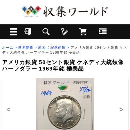
ホーム
世界硬貨
米国
記念硬貨
アメリカ銀貨 50セント銀貨 ケネ
ディ大統領像 ハーフダラー 1969年銘 極美品
アメリカ銀貨 50セント銀貨 ケネディ大統領像
ハーフダラー 1969年銘 極美品
<
>