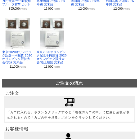
万円金貨/千円銀貨幣
寒摩周国立公園」R7
雪山国立公園」R7年
部山岳国立公園」R7
プルーフ貨幣セット
年銘 完未品
銘 完未品
年銘 完未品
355,000
12,000
12,000
12,000
円(税別)
円(税別)
円(税別)
円(税別)
東京2020オリンピッ
東京2020オリンピッ
ク記念千円銀貨 2020
ク記念千円銀貨 2020
オリンピック競技大
オリンピック競技大
会/水泳 完未品
会/陸上競技 完未品
11,000
11,000
円(税別)
円(税別)
ご注文の流れ
ご注文
「カゴに入れる」ボタンをクリックすると「現在のカゴの中」に数量と金額が表
示されますので「カゴの中を見る」ボタンをクリックしてください。
お客様情報