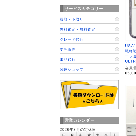
サービスカテゴリー
買取・下取り
無料鑑定・無料査定
グレード代行
USA
委託販売
戦終
ーフ金
出品代行
ULTR
会員価
関連ショップ
65,0
営業カレンダー
2026年8月の定休日
日
月
火
水
木
金
土