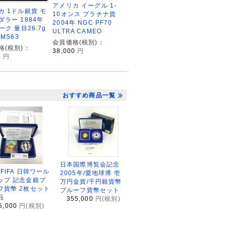
アメリカ イーグル 1-
カ 1ドル銀貨 モ
10オンス プラチナ貨
ダラー 1884年
2004年 NGC PF70
ーク 量目26.7g
ULTRA CAMEO
-MS63
会員価格(税別)：
格(税別)：
38,000
円
0
円
おすすめ商品一覧
日本国際博覧会記念
2FIFA 日韓ワール
2005年/愛地球博 壱
ップ 記念金銀プ
万円金貨/千円銀貨幣
フ貨幣 2枚セット
プルーフ貨幣セット
品
355,000
円(税別)
5,000
円(税別)