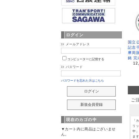
ログイン
国立公
メールアドレス
記念
摩周
銘 完
コンピューターに記憶する
12
パスワード
パスワードを忘れた方はこちら
ご
現在のカゴの中
「
リ
▼カート内に商品はございませ
中
ん。
ま