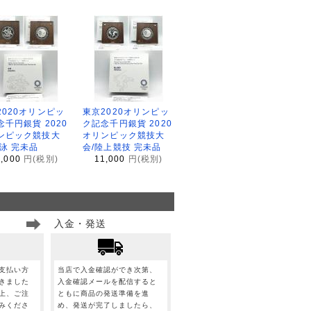
2020オリンピッ
東京2020オリンピッ
念千円銀貨 2020
ク記念千円銀貨 2020
ンピック競技大
オリンピック競技大
水泳 完未品
会/陸上競技 完未品
1,000
円(税別)
11,000
円(税別)
入金・発送
支払い方
当店で入金確認ができ次第、
きました
入金確認メールを配信すると
上、ご注
ともに商品の発送準備を進
みくださ
め、発送が完了しましたら、