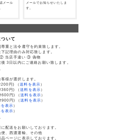
認メール
メールでお知らせいたしま
。
す。
について
利尊重と法令遵守を約束致します。
は下記理由のみ対応致します。
② 当店手違い ③ 偽物
後 3日以内にご連絡お願い致します。
て
お客様が選択します。
200円)
（
送料を表示
）
律360円)
（
送料を表示
）
律600円)
（
送料を表示
）
律900円)
（
送料を表示
）
料を表示
）
料を表示
）
て
者に配送をお願いしております。
急便、西濃運輸、その他
商品ページに表示しております。