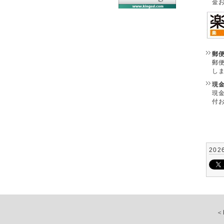
金
郵
郵
し
現
現
付
202
＜