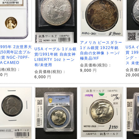
アメリカ ピースダラー
1995年 2次世界大
USA 
1ドル銀貨 1922年銘
USA イーグル 1ドル銀
戦50周年記念プル
貨 19
自由の女神像 トーン/
貨/1991年銘 自由女神
貨 NGC-70PF-
ング・
極美品/XF
LIBERTY 1oz トーン
A CAMEO
ス 未使
有/未使用
会員価格(税別)：
格(税別)：
会員価
9,000
円
会員価格(税別)：
00
円
20,00
6,000
円