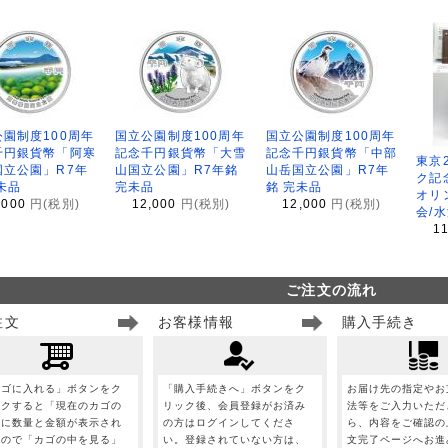
園制度100周年
国立公園制度100周年
国立公園制度100周年
千円銀貨幣「阿寒
記念千円銀貨幣「大雪
記念千円銀貨幣「中部
東京
国立公園」R7年
山国立公園」R7年銘
山岳国立公園」R7年
ク記
未品
完未品
銘 完未品
オリ
,000
円(税別)
12,000
円(税別)
12,000
円(税別)
会/
1
ご注文の流れ
注文
お客様情報
購入手続き
カゴに入れる」ボタンをク
「購入手続きへ」ボタンをク
お届け先の指定やお
ックすると「現在のカゴの
リック後、会員登録がお済み
法等をご入力いただ
」に数量と金額が表示され
の方はログインしてくださ
ら、内容をご確認の
すので「カゴの中を見る」
い。登録されていない方は、
文完了ページへお進