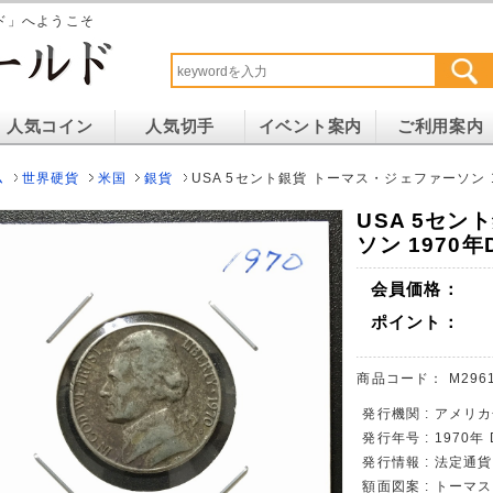
ド」へようこそ
人気コイン
人気切手
イベント案内
ご利用案内
ム
世界硬貨
米国
銀貨
USA 5セント銀貨 トーマス・ジェファーソン 
USA 5セン
ソン 1970
会員価格：
ポイント：
商品コード：
M296
発行機関 : アメリ
発行年号 : 1970年
発行情報 : 法定通
額面図案 : トー