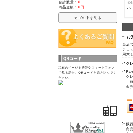
合計数量：
0
ボ
商品金額：
0円
い
カゴの中を見る
お
当店で
チェ
用意
QRコード
ク
現在のページを携帯やスマートフォン
Pa
で見る場合、QRコードを読み込んでく
クレ
ださい。
「
金
銀
商