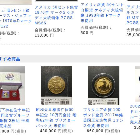
アメリカ銀貨 50セント
アメリ
アメリカ 50セント銀貨
白銅貨 ケネディ大統領
カ 旧5セント銀
ルガン
1976年 マークS ケネ
像 1998年銘 Pマーク
トーマス・ジェファ
銘 Oマ
ディ大統領像 PCGS-
未使用
 1970年Dマーク
PCGS
MS66
2122
会員価格(税別)：
会員価
会員価格(税別)：
500
円
格(税別)：
35,00
13,000
円
円
すすめ商品
200
昭和天皇様御在位60
ブリタニア金貨 100
陛下御在位十年記
ドカ
年記念 10万円金貨 昭
ポンド金貨 2017年銘
万円金貨プルーフ
ルー
和62年銘 ブリスター
英国王立造幣局 1オン
銅貨 2枚組 平成
完未
パック入 未使用
ス金貨 未使用
 完未品
35
430,000
円(税別)
660,000
円(税別)
8,000
円(税別)