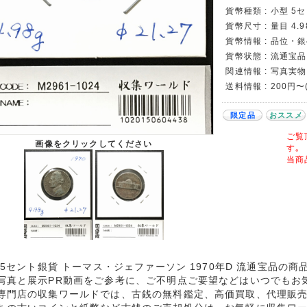
貨幣種類 : 小型 5
貨幣尺寸 : 量目 4.9
貨幣情報 : 品位・銀
貨幣状態 : 流通宝
関連情報 : 写真実物
送料情報 : 200円
限定品
おススメ
ご覧
画像をクリックしてください
す｡
当商
A 5セント銀貨 トーマス・ジェファーソン 1970年D 流通宝品の
写真と展示PR動画をご参考に、ご不明点ご要望などはいつでもお
専門店の収集ワールドでは、古銭の無料鑑定、高価買取、代理販