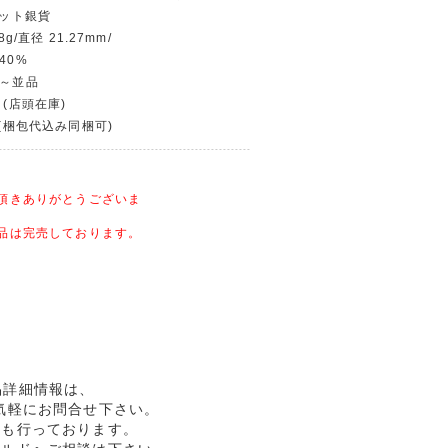
セット銀貨
8g/直径 21.27mm/
40%
品～並品
 (店頭在庫)
〜(梱包代込み同梱可)
頂きありがとうございま
品は完売しております。
商品詳細情報は、
気軽にお問合せ下さい。
売も行っております。