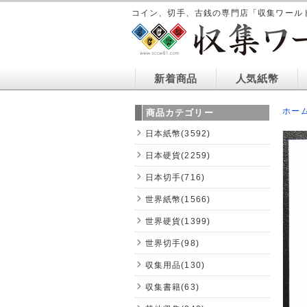
コイン、切手、古銭の専門店「収集ワール
新着商品
人気紙幣
ホー
商品カテゴリー
日本紙幣(3592)
日本硬貨(2259)
日本切手(716)
世界紙幣(1566)
世界硬貨(1399)
世界切手(98)
収集用品(130)
収集書籍(63)