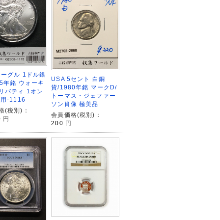
イーグル 1ドル銀
USA 5セント 白銅
95年銘 ウォーキ
貨/1980年銘 マークD/
リバティ 1オン
トーマス・ジェファー
用-1116
ソン肖像 極美品
格(税別)：
会員価格(税別)：
0
円
200
円