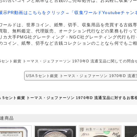
ちの古いコインと紙幣など古銭のご売却処分は、お気軽に収集ワ
展示PR動画はこちらをクリック→「収集ワールドYoutubeチャン
ワールドは、世界コイン、紙幣、切手、収集用品を売買する古銭
買取、無料鑑定、代理販売、オークション代行などの業務も行っ
リカ大手PMG社グレーティング・NGC社グレーティング代行も行
のコイン、紙幣、切手など古銭コレクションのことなら何でもご
 5セント銀貨 トーマス・ジェファーソン 1970年D 流通宝品に関しての
USA 5セント銀貨 トーマス・ジェファーソン 1970年D 流
A 5セント銀貨 トーマス・ジェファーソン 1970年D 流通宝品に対するお客
連商品