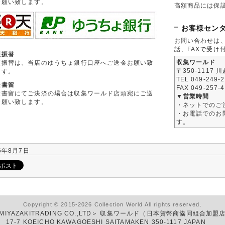
お願い致します。
高額商品には保
お客様セン
お問い合わせは
話、FAXで受け
便振替
収集ワールド
便振替は、当店のゆうちょ銀行口座へご送金お願い致
〒350-1117 
ます。
TEL 049-249-
金書留
FAX 049-257-
金書留にてご決済の場合は収集ワールド店頭宛にご送
▼営業時間
お願い致します。
・ネットでのご
・お電話でのお問
す。
6年8月7日
Copyright © 2015-2026 Collection World All rights reserved.
MIYAZAKITRADING CO.,LTD＞ 収集ワールド（日本貨幣商協同組合加盟
17-7 KOEICHO KAWAGOESHI SAITAMAKEN 350-1117 JAPAN