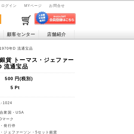
ログイン
MYページ
お問合せ
顧客センター
店舗紹介
1970年D 流通宝品
ト銀貨 トーマス・ジェファー
年D 流通宝品
500
円(税別)
5
Pt
1-1024
カ合衆国・USA
 Dマーク
貨・発行停
マス・ジェファーソン・5セット銀貨