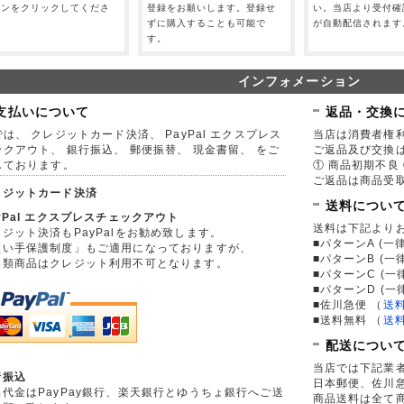
タンをクリックしてくださ
登録をお願いします。登録せ
い。当店より受付確
。
ずに購入することも可能で
が自動配信されます
す。
インフォメーション
支払いについて
返品・交換
は、 クレジットカード決済、 PayPal エクスプレス
当店は消費者権
ックアウト、 銀行振込、 郵便振替、 現金書留、 をご
ご返品及び交換
しております。
① 商品初期不良 
ご返品は商品受取
レジットカード決済
送料につい
yPal エクスプレスチェックアウト
送料は下記より
ジット決済もPayPalをお勧め致します。
■パターンA (一律
買い手保護制度」もご適用になっておりますが、
■パターンB (一
券類商品はクレジット利用不可となります。
■パターンC (一
■パターンD (一
■佐川急便
（
送
■送料無料
（
送
配送につい
当店では下記業
行振込
日本郵便、佐川
品代金はPayPay銀行、楽天銀行とゆうちょ銀行へご送
商品送料は全て