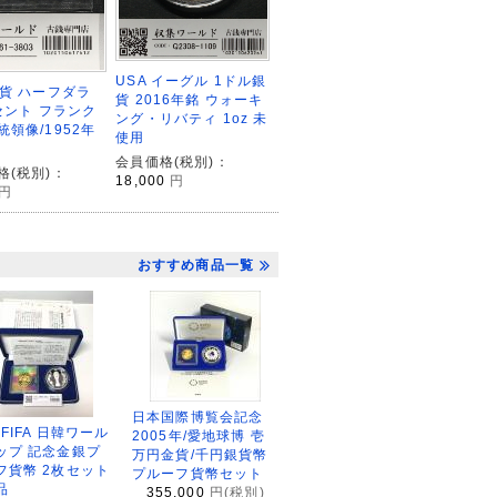
USA イーグル 1ドル銀
銀貨 ハーフダラ
貨 2016年銘 ウォーキ
0セント フランク
ング・リバティ 1oz 未
統領像/1952年
使用
品
会員価格(税別)：
格(税別)：
18,000
円
円
おすすめ商品一覧
日本国際博覧会記念
2FIFA 日韓ワール
2005年/愛地球博 壱
ップ 記念金銀プ
万円金貨/千円銀貨幣
フ貨幣 2枚セット
プルーフ貨幣セット
品
355,000
円(税別)