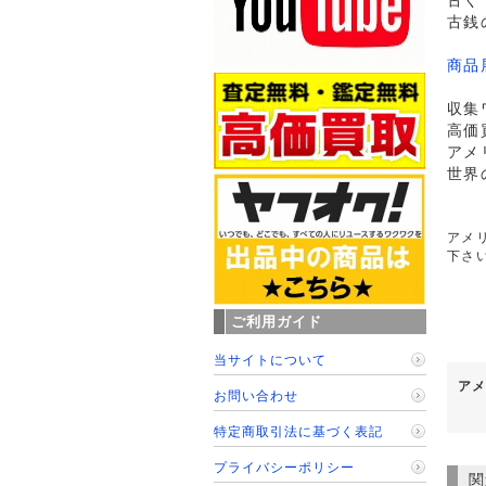
古く
古銭
商品
収集
高価
アメ
世界
アメ
下さ
ご利用ガイド
当サイトについて
アメ
お問い合わせ
特定商取引法に基づく表記
プライバシーポリシー
関