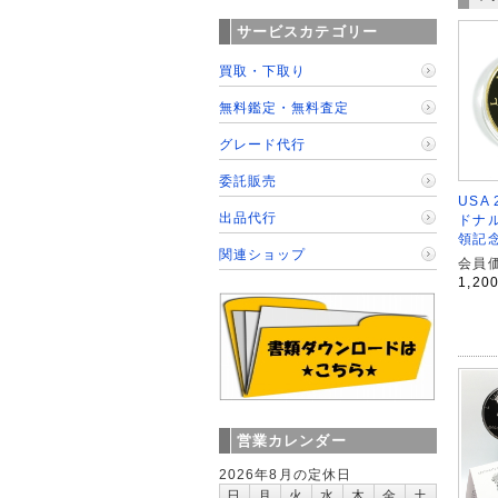
サービスカテゴリー
買取・下取り
無料鑑定・無料査定
グレード代行
委託販売
USA 
出品代行
ドナ
領記
関連ショップ
会員価
1,20
営業カレンダー
2026年8月の定休日
日
月
火
水
木
金
土