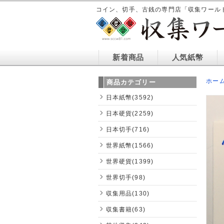
コイン、切手、古銭の専門店「収集ワール
新着商品
人気紙幣
ホー
商品カテゴリー
日本紙幣(3592)
日本硬貨(2259)
日本切手(716)
世界紙幣(1566)
世界硬貨(1399)
世界切手(98)
収集用品(130)
収集書籍(63)