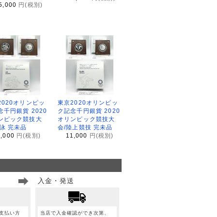
5,000
円(税別)
2020オリンピッ
東京2020オリンピッ
念千円銀貨 2020
ク記念千円銀貨 2020
ンピック競技大
オリンピック競技大
水泳 完未品
会/陸上競技 完未品
1,000
円(税別)
11,000
円(税別)
入金・発送
支払い方
当店で入金確認ができ次第、