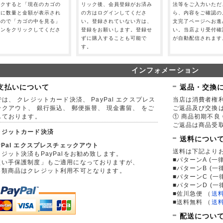
ックすると「現在のカゴの
リック後、会員登録がお済み
法等をご入力いただ
」に数量と金額が表示され
の方はログインしてくださ
ら、内容をご確認の
すので「カゴの中を見る」
い。登録されていない方は、
文完了ページへお進
タンをクリックしてくださ
登録をお願いします。登録せ
い。当店より受付確
。
ずに購入することも可能で
が自動配信されます
す。
インフォメーション
支払いについて
返品・交換
は、 クレジットカード決済、 PayPal エクスプレス
当店は消費者権
ックアウト、 銀行振込、 郵便振替、 現金書留、 をご
ご返品及び交換
しております。
① 商品初期不良 
ご返品は商品受取
レジットカード決済
送料につい
yPal エクスプレスチェックアウト
送料は下記より
ジット決済もPayPalをお勧め致します。
■パターンA (一律
買い手保護制度」もご適用になっておりますが、
■パターンB (一
券類商品はクレジット利用不可となります。
■パターンC (一
■パターンD (一
■佐川急便
（
送
■送料無料
（
送
配送につい