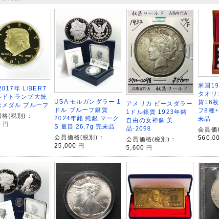
米国1
2017年 LIBERT
タオリ
ルドトランプ大統
USA モルガンダラー 1
貨16
アメリカ ピースダラー
念メダル プルーフ
ドル プルーフ銀貨
フ8種
1ドル銀貨 1923年銘
格(税別)：
2024年銘 純銀 マーク
未品
自由の女神像 美
0
円
S 量目 26.7g 完未品
品-2098
会員価
会員価格(税別)：
560,0
会員価格(税別)：
25,000
円
5,600
円