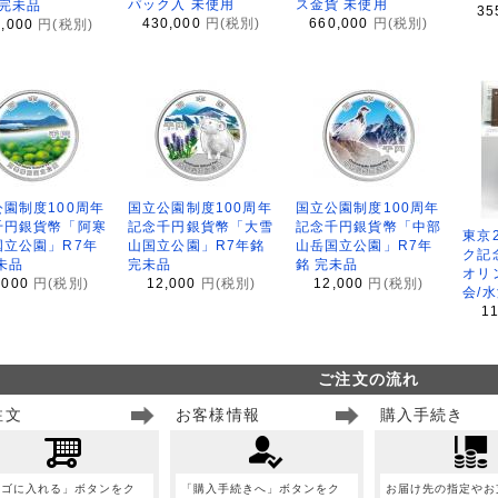
パック入 未使用
ス金貨 未使用
 完未品
35
430,000
円(税別)
660,000
円(税別)
8,000
円(税別)
園制度100周年
国立公園制度100周年
国立公園制度100周年
千円銀貨幣「阿寒
記念千円銀貨幣「大雪
記念千円銀貨幣「中部
東京
国立公園」R7年
山国立公園」R7年銘
山岳国立公園」R7年
ク記
未品
完未品
銘 完未品
オリ
,000
円(税別)
12,000
円(税別)
12,000
円(税別)
会/
1
ご注文の流れ
注文
お客様情報
購入手続き
カゴに入れる」ボタンをク
「購入手続きへ」ボタンをク
お届け先の指定やお