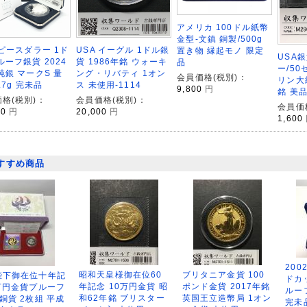
アメリカ 100ドル紙幣
金型-文鎮 銅製/500g
 ピースダラー 1ド
USA イーグル 1ドル銀
置き物 縁起モノ 限定
USA
ルーフ銀貨 2024
貨 1986年銘 ウォーキ
品
ー/5
純銀 マークS 量
ング・リバティ 1オン
会員価格(税別)：
リン大
.7g 完未品
ス 未使用-1114
9,800
円
銘 美
格(税別)：
会員価格(税別)：
会員価
00
円
20,000
円
1,600
すすめ商品
200
昭和天皇様御在位60
ブリタニア金貨 100
陛下御在位十年記
ドカ
年記念 10万円金貨 昭
ポンド金貨 2017年銘
万円金貨プルーフ
ルー
和62年銘 ブリスター
英国王立造幣局 1オン
銅貨 2枚組 平成
完未