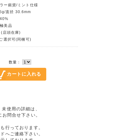
ダラー銀貨/ミント仕様
5g/直径 30.6mm
40%
〜極美品
 (店頭在庫)
〜ご選択可(同梱可)
数量：
銘 未使用の詳細は、
にお問合せ下さい。
売も行っております。
ルドへご連絡下さい。