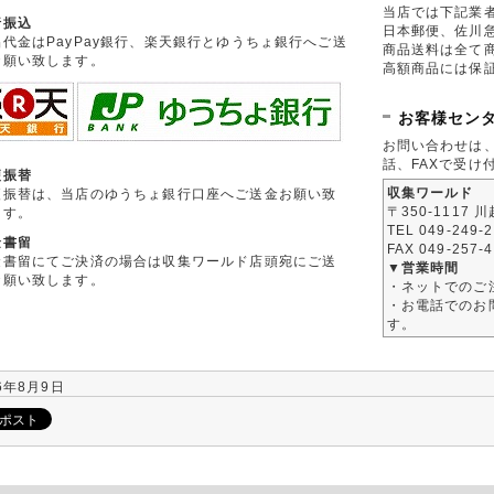
当店では下記業
行振込
日本郵便、佐川
品代金はPayPay銀行、楽天銀行とゆうちょ銀行へご送
商品送料は全て
お願い致します。
高額商品には保
お客様セン
お問い合わせは
話、FAXで受け
便振替
収集ワールド
便振替は、当店のゆうちょ銀行口座へご送金お願い致
〒350-1117 
ます。
TEL 049-249-
金書留
FAX 049-257-
金書留にてご決済の場合は収集ワールド店頭宛にご送
▼営業時間
お願い致します。
・ネットでのご
・お電話でのお問
す。
6年8月9日