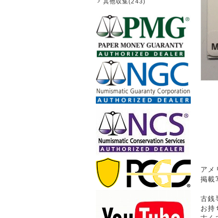
其他収集(243)
アメ
掲載
古銭
お持