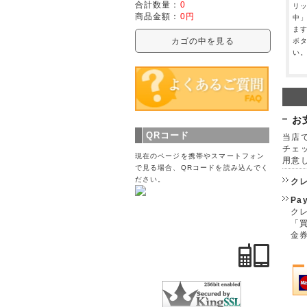
合計数量：
0
リ
商品金額：
0円
中
ま
カゴの中を見る
ボ
い
お
QRコード
当店で
チェ
現在のページを携帯やスマートフォン
用意
で見る場合、QRコードを読み込んでく
ださい。
ク
Pa
クレ
「
金