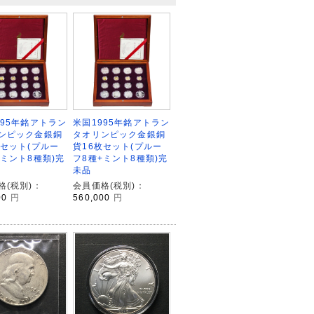
995年銘アトラン
米国1995年銘アトラン
ンピック金銀銅
タオリンピック金銀銅
枚セット(プルー
貨16枚セット(プルー
+ミント8種類)完
フ8種+ミント8種類)完
未品
格(税別)：
会員価格(税別)：
00
円
560,000
円