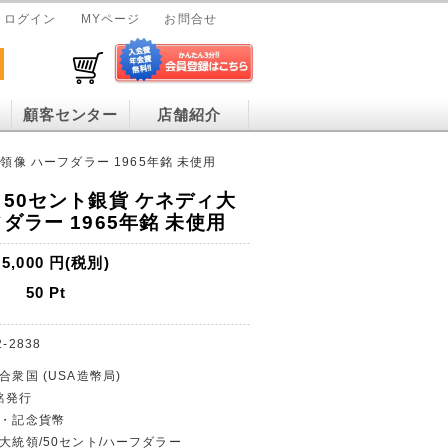
ログイン
MYページ
お問合せ
顧客センター
店舗紹介
領像 ハーフダラー 1965年銘 未使用
 50セント銀貨 ケネディ大
ダラー 1965年銘 未使用
5,000
円(税別)
50
Pt
2-2838
合衆国 (USA造幣局)
年銘発行
貨・記念貨幣
ィ大統領/50セント/ハーフダラー