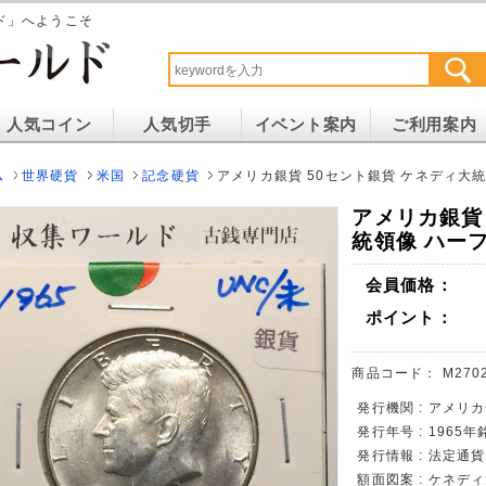
ド」へようこそ
人気コイン
人気切手
イベント案内
ご利用案内
ム
世界硬貨
米国
記念硬貨
アメリカ銀貨 50セント銀貨 ケネディ大統
アメリカ銀貨
統領像 ハーフ
会員価格：
ポイント：
商品コード：
M270
発行機関 : アメリカ
発行年号 : 1965
発行情報 : 法定通
額面図案 : ケネデ