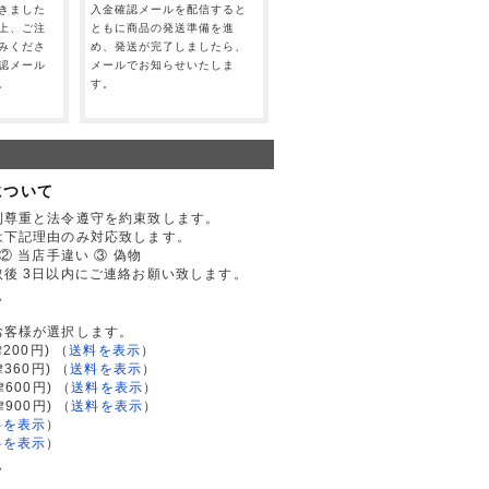
きました
入金確認メールを配信すると
上、ご注
ともに商品の発送準備を進
みくださ
め、発送が完了しましたら、
認メール
メールでお知らせいたしま
。
す。
について
利尊重と法令遵守を約束致します。
は下記理由のみ対応致します。
② 当店手違い ③ 偽物
後 3日以内にご連絡お願い致します。
て
お客様が選択します。
200円)
（
送料を表示
）
律360円)
（
送料を表示
）
律600円)
（
送料を表示
）
律900円)
（
送料を表示
）
料を表示
）
料を表示
）
て