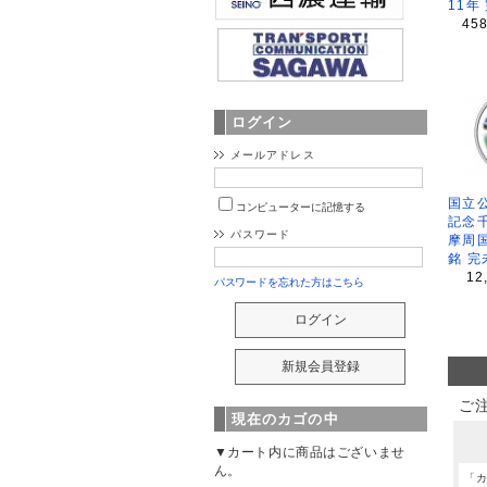
11年
45
ログイン
メールアドレス
国立公
コンピューターに記憶する
記念
パスワード
摩周
銘 完
12
パスワードを忘れた方はこちら
ご
現在のカゴの中
▼カート内に商品はございませ
ん。
「