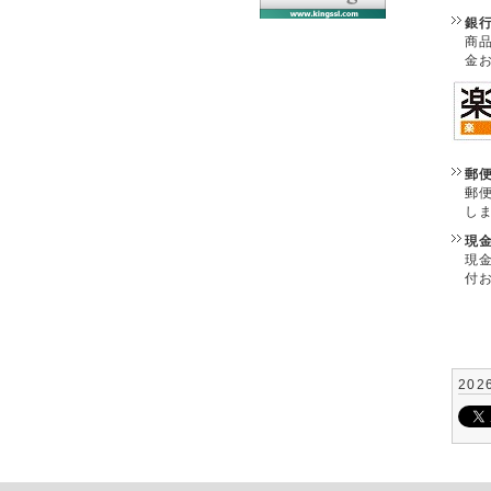
銀
商
金
郵
郵
し
現
現
付
202