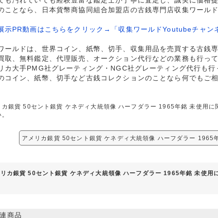
ても汚れていても経験豊富な鑑定士が丁寧に査定し、誠実に価格
のことなら、日本貨幣商協同組合加盟店の古銭専門店収集ワール
展示PR動画はこちらをクリック→「収集ワールドYoutubeチャン
ワールドは、世界コイン、紙幣、切手、収集用品を売買する古銭
買取、無料鑑定、代理販売、オークション代行などの業務も行っ
リカ大手PMG社グレーティング・NGC社グレーティング代行も行
のコイン、紙幣、切手など古銭コレクションのことなら何でもご
リカ銀貨 50セント銀貨 ケネディ大統領像 ハーフダラー 1965年銘 未使
い。
アメリカ銀貨 50セント銀貨 ケネディ大統領像 ハーフダラー 1965
リカ銀貨 50セント銀貨 ケネディ大統領像 ハーフダラー 1965年銘 未使
連商品