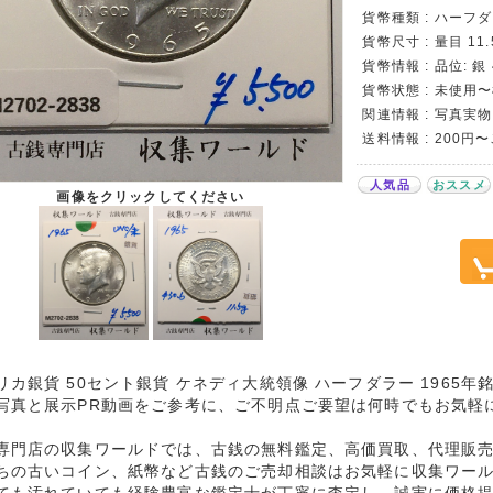
貨幣種類 : ハーフ
貨幣尺寸 : 量目 11.
貨幣情報 : 品位: 銀 
貨幣状態 : 未使用
関連情報 : 写真実物
送料情報 : 200円
人気品
おススメ
画像をクリックしてください
リカ銀貨 50セント銀貨 ケネディ大統領像 ハーフダラー 1965年
写真と展示PR動画をご参考に、ご不明点ご要望は何時でもお気軽
専門店の収集ワールドでは、古銭の無料鑑定、高価買取、代理販
ちの古いコイン、紙幣など古銭のご売却相談はお気軽に収集ワー