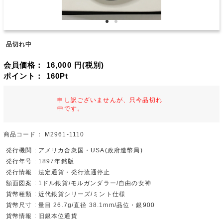
品切れ中
会員価格：
16,000
円(税別)
ポイント：
160
Pt
申し訳ございませんが、只今品切れ
中です。
商品コード：
M2961-1110
発行機関 : アメリカ合衆国・USA(政府造幣局)
発行年号 : 1897年銘版
発行情報 : 法定通貨・発行流通停止
額面図案 : 1ドル銀貨/モルガンダラー/自由の女神
貨幣種類 : 近代銀貨シリーズ/ミント仕様
貨幣尺寸 : 量目 26.7g/直径 38.1mm/品位・銀900
貨幣情報 : 旧銀本位通貨