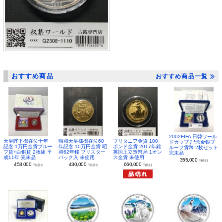
おすすめ商品
おすすめ商品一覧
2002FIFA 日韓ワール
昭和天皇様御在位60
ブリタニア金貨 100
天皇陛下御在位十年
ドカップ 記念金銀プ
年記念 10万円金貨 昭
ポンド金貨 2017年銘
記念 1万円金貨プルー
ルーフ貨幣 2枚セット
和62年銘 ブリスター
英国王立造幣局 1オン
フ貨+白銅貨 2枚組 平
完未品
パック入 未使用
ス金貨 未使用
成11年 完未品
355,000
円(税別)
430,000
660,000
458,000
円(税別)
円(税別)
円(税別)