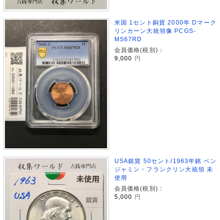
米国 1セント銅貨 2000年 Dマーク
リンカーン大統領像 PCGS-
MS67RD
会員価格(税別)：
9,000
円
USA銀貨 50セント/1963年銘 ベン
ジャミン・フランクリン大統領 未
使用
会員価格(税別)：
5,000
円