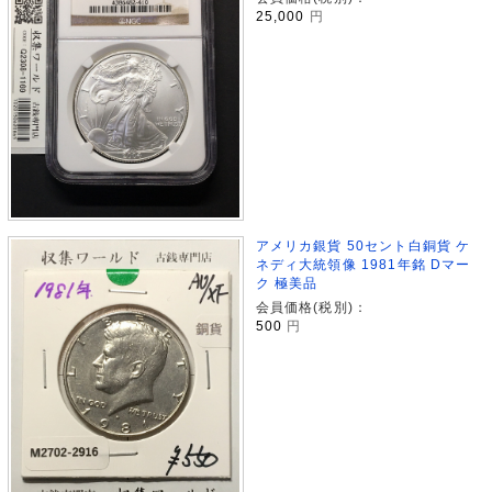
25,000
円
アメリカ銀貨 50セント白銅貨 ケ
ネディ大統領像 1981年銘 Dマー
ク 極美品
会員価格(税別)：
500
円