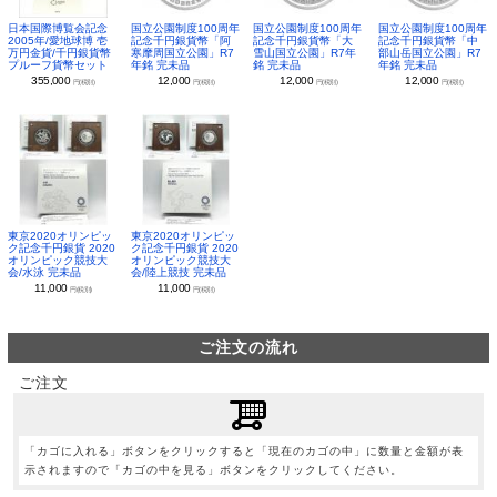
日本国際博覧会記念
国立公園制度100周年
国立公園制度100周年
国立公園制度100周年
2005年/愛地球博 壱
記念千円銀貨幣「阿
記念千円銀貨幣「大
記念千円銀貨幣「中
万円金貨/千円銀貨幣
寒摩周国立公園」R7
雪山国立公園」R7年
部山岳国立公園」R7
プルーフ貨幣セット
年銘 完未品
銘 完未品
年銘 完未品
355,000
12,000
12,000
12,000
円(税別)
円(税別)
円(税別)
円(税別)
東京2020オリンピッ
東京2020オリンピッ
ク記念千円銀貨 2020
ク記念千円銀貨 2020
オリンピック競技大
オリンピック競技大
会/水泳 完未品
会/陸上競技 完未品
11,000
11,000
円(税別)
円(税別)
ご注文の流れ
ご注文
「カゴに入れる」ボタンをクリックすると「現在のカゴの中」に数量と金額が表
示されますので「カゴの中を見る」ボタンをクリックしてください。