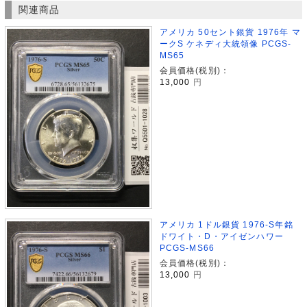
関連商品
アメリカ 50セント銀貨 1976年 マ
ークS ケネディ大統領像 PCGS-
MS65
会員価格(税別)：
13,000
円
アメリカ 1ドル銀貨 1976-S年銘
ドワイト・D・アイゼンハワー
PCGS-MS66
会員価格(税別)：
13,000
円