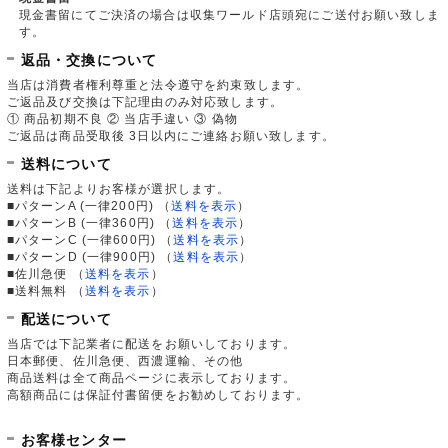
現金書留にてご決済の場合は収集ワールド店頭宛にご送付お願い致しま
す。
返品・交換について
当店は消費者権利尊重と法令遵守を約束致します。
ご返品及び交換は下記理由のみ対応致します。
① 商品初期不良 ② 当店手違い ③ 偽物
ご返品は商品受取後 3日以内にご連絡お願い致します。
送料について
送料は下記よりお客様が選択します。
■パターンA (一律200円)
（
送料を表示
）
■パターンB (一律360円)
（
送料を表示
）
■パターンC (一律600円)
（
送料を表示
）
■パターンD (一律900円)
（
送料を表示
）
■佐川急便
（
送料を表示
）
■送料無料
（
送料を表示
）
配送について
当店では下記業者に配送をお願いしております。
日本郵便、佐川急便、西濃運輸、その他
商品送料は全て商品ページに表示しております。
高額商品には保証付書留便をお勧めしております。
お客様センター