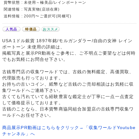
貨幣状態 : 未使用～極美品/レインボートーン
関連情報 : 写真実物(店頭在庫)
送料情報 : 200円〜ご選択可(同梱可)
人気品
特価品
おススメ
USA 1ドル銀貨 1897年銘/モルガンダラー/自由の女神 レイン
ボートーン 未使用の詳細は、
掲載写真と展示PR動画をご参考に、ご不明点ご要望などは何時
でもお気軽にお問合せ下さい。
古銭専門店の収集ワールドでは、古銭の無料鑑定、高価買取、
代理販売も行っております。
お持ちの古いコイン、紙幣など古銭のご売却相談はお気軽に収
集ワールドへご連絡下さい。
古くても汚れていても経験豊富な鑑定士が丁寧に一点一点査定
して価格提示しております。
古銭のことなら、日本貨幣商協同組合加盟店の古銭専門収集ワ
ールドへお任せ下さい。
商品展示PR動画はこちらをクリック→「収集ワールドYoutube
チャンネル」へ