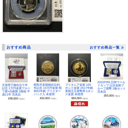
おすすめ商品
おすすめ商品一覧
2002FIFA 日韓ワール
昭和天皇様御在位60
ブリタニア金貨 100
天皇陛下御在位十年
ドカップ 記念金銀プ
年記念 10万円金貨 昭
ポンド金貨 2017年銘
記念 1万円金貨プルー
ルーフ貨幣 2枚セット
和62年銘 ブリスター
英国王立造幣局 1オン
フ貨+白銅貨 2枚組 平
完未品
パック入 未使用
ス金貨 未使用
成11年 完未品
355,000
円(税別)
430,000
660,000
458,000
円(税別)
円(税別)
円(税別)