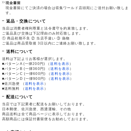
現金書留
現金書留にてご決済の場合は収集ワールド店頭宛にご送付お願い致しま
す。
返品・交換について
当店は消費者権利尊重と法令遵守を約束致します。
ご返品及び交換は下記理由のみ対応致します。
① 商品初期不良 ② 当店手違い ③ 偽物
ご返品は商品受取後 3日以内にご連絡お願い致します。
送料について
送料は下記よりお客様が選択します。
■パターンA (一律200円)
（
送料を表示
）
■パターンB (一律360円)
（
送料を表示
）
■パターンC (一律600円)
（
送料を表示
）
■パターンD (一律900円)
（
送料を表示
）
■佐川急便
（
送料を表示
）
■送料無料
（
送料を表示
）
配送について
当店では下記業者に配送をお願いしております。
日本郵便、佐川急便、西濃運輸、その他
商品送料は全て商品ページに表示しております。
高額商品には保証付書留便をお勧めしております。