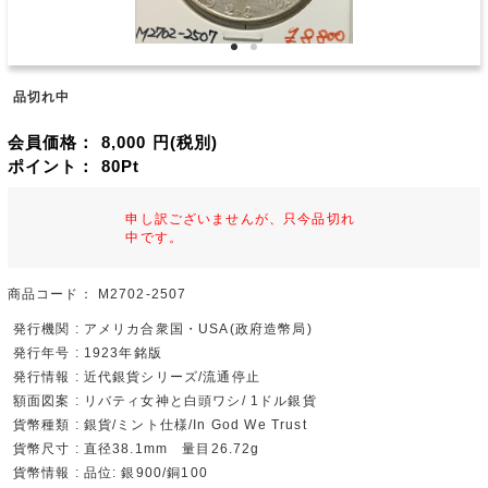
品切れ中
会員価格：
8,000
円(税別)
ポイント：
80
Pt
申し訳ございませんが、只今品切れ
中です。
商品コード：
M2702-2507
発行機関 : アメリカ合衆国・USA(政府造幣局)
発行年号 : 1923年銘版
発行情報 : 近代銀貨シリーズ/流通停止
額面図案 : リバティ女神と白頭ワシ/ 1ドル銀貨
貨幣種類 : 銀貨/ミント仕様/In God We Trust
貨幣尺寸 : 直径38.1mm 量目26.72g
貨幣情報 : 品位: 銀900/銅100