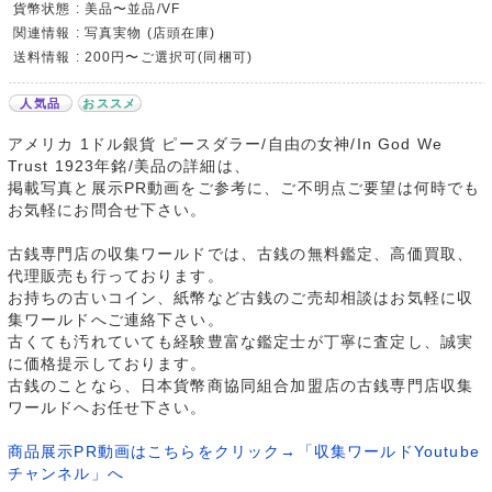
貨幣状態 : 美品〜並品/VF
関連情報 : 写真実物 (店頭在庫)
送料情報 : 200円〜ご選択可(同梱可)
人気品
おススメ
アメリカ 1ドル銀貨 ピースダラー/自由の女神/In God We
Trust 1923年銘/美品の詳細は、
掲載写真と展示PR動画をご参考に、ご不明点ご要望は何時でも
お気軽にお問合せ下さい。
古銭専門店の収集ワールドでは、古銭の無料鑑定、高価買取、
代理販売も行っております。
お持ちの古いコイン、紙幣など古銭のご売却相談はお気軽に収
集ワールドへご連絡下さい。
古くても汚れていても経験豊富な鑑定士が丁寧に査定し、誠実
に価格提示しております。
古銭のことなら、日本貨幣商協同組合加盟店の古銭専門店収集
ワールドへお任せ下さい。
商品展示PR動画はこちらをクリック→「収集ワールドYoutube
チャンネル」へ