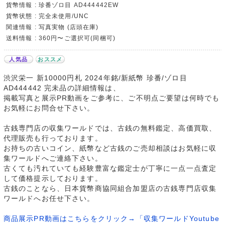
貨幣情報 : 珍番ゾロ目 AD444442EW
貨幣状態 : 完全未使用/UNC
関連情報 : 写真実物 (店頭在庫)
送料情報 : 360円〜ご選択可(同梱可)
人気品
おススメ
渋沢栄一 新10000円札 2024年銘/新紙幣 珍番/ゾロ目
AD444442 完未品の詳細情報は、
掲載写真と展示PR動画をご参考に、ご不明点ご要望は何時でも
お気軽にお問合せ下さい。
古銭専門店の収集ワールドでは、古銭の無料鑑定、高価買取、
代理販売も行っております。
お持ちの古いコイン、紙幣など古銭のご売却相談はお気軽に収
集ワールドへご連絡下さい。
古くても汚れていても経験豊富な鑑定士が丁寧に一点一点査定
して価格提示しております。
古銭のことなら、日本貨幣商協同組合加盟店の古銭専門店収集
ワールドへお任せ下さい。
商品展示PR動画はこちらをクリック→「収集ワールドYoutube