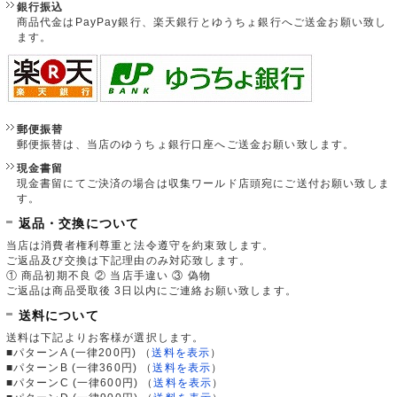
銀行振込
商品代金はPayPay銀行、楽天銀行とゆうちょ銀行へご送金お願い致し
ます。
郵便振替
郵便振替は、当店のゆうちょ銀行口座へご送金お願い致します。
現金書留
現金書留にてご決済の場合は収集ワールド店頭宛にご送付お願い致しま
す。
返品・交換について
当店は消費者権利尊重と法令遵守を約束致します。
ご返品及び交換は下記理由のみ対応致します。
① 商品初期不良 ② 当店手違い ③ 偽物
ご返品は商品受取後 3日以内にご連絡お願い致します。
送料について
送料は下記よりお客様が選択します。
■パターンA (一律200円)
（
送料を表示
）
■パターンB (一律360円)
（
送料を表示
）
■パターンC (一律600円)
（
送料を表示
）