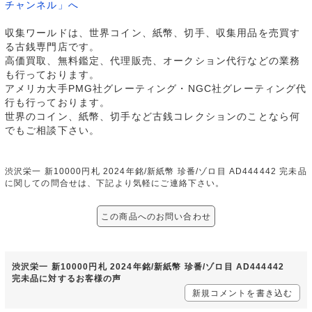
チャンネル」へ
収集ワールドは、世界コイン、紙幣、切手、収集用品を売買す
る古銭専門店です。
高価買取、無料鑑定、代理販売、オークション代行などの業務
も行っております。
アメリカ大手PMG社グレーティング・NGC社グレーティング代
行も行っております。
世界のコイン、紙幣、切手など古銭コレクションのことなら何
でもご相談下さい。
渋沢栄一 新10000円札 2024年銘/新紙幣 珍番/ゾロ目 AD444442 完未品
に関しての問合せは、下記より気軽にご連絡下さい。
この商品へのお問い合わせ
渋沢栄一 新10000円札 2024年銘/新紙幣 珍番/ゾロ目 AD444442
完未品に対するお客様の声
新規コメントを書き込む