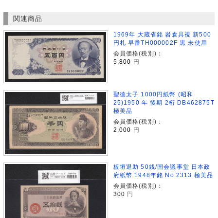
関連商品
1969年 大蔵省銘 岩倉具視 新500
円札 早番TH000002F 黒 未使用
会員価格(税別)：
5,800
円
聖徳太子 1000円紙幣 (昭和
25)1950 年 後期 2桁 DB462875T
極美品
会員価格(税別)：
2,000
円
板垣退助 50銭/国会議事堂 日本政
府紙幣 1948年銘 No.2313 極美品
会員価格(税別)：
300
円