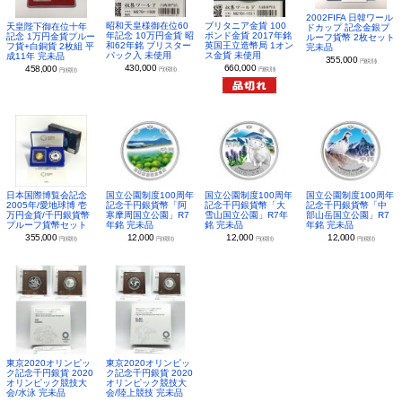
2002FIFA 日韓ワール
昭和天皇様御在位60
ブリタニア金貨 100
天皇陛下御在位十年
ドカップ 記念金銀プ
年記念 10万円金貨 昭
ポンド金貨 2017年銘
記念 1万円金貨プルー
ルーフ貨幣 2枚セット
和62年銘 ブリスター
英国王立造幣局 1オン
フ貨+白銅貨 2枚組 平
完未品
パック入 未使用
ス金貨 未使用
成11年 完未品
355,000
円(税別)
430,000
660,000
458,000
円(税別)
円(税別)
円(税別)
日本国際博覧会記念
国立公園制度100周年
国立公園制度100周年
国立公園制度100周年
2005年/愛地球博 壱
記念千円銀貨幣「阿
記念千円銀貨幣「大
記念千円銀貨幣「中
万円金貨/千円銀貨幣
寒摩周国立公園」R7
雪山国立公園」R7年
部山岳国立公園」R7
プルーフ貨幣セット
年銘 完未品
銘 完未品
年銘 完未品
355,000
12,000
12,000
12,000
円(税別)
円(税別)
円(税別)
円(税別)
東京2020オリンピッ
東京2020オリンピッ
ク記念千円銀貨 2020
ク記念千円銀貨 2020
オリンピック競技大
オリンピック競技大
会/水泳 完未品
会/陸上競技 完未品