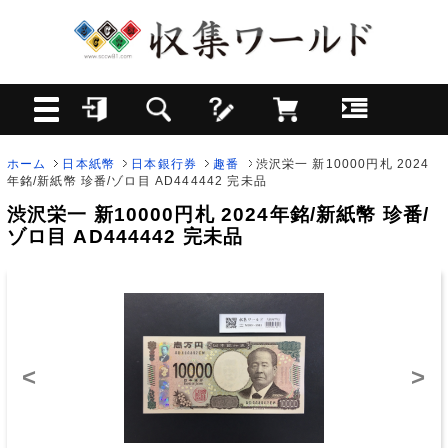
ホーム
日本紙幣
日本銀行券
趣番
渋沢栄一 新10000円札 2024
年銘/新紙幣 珍番/ゾロ目 AD444442 完未品
渋沢栄一 新10000円札 2024年銘/新紙幣 珍番/
ゾロ目 AD444442 完未品
<
>