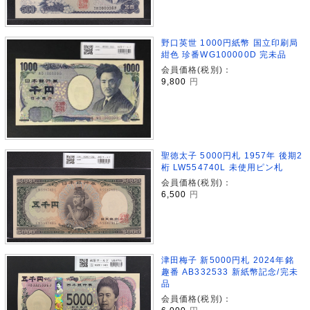
野口英世 1000円紙幣 国立印刷局
紺色 珍番WG100000D 完未品
会員価格(税別)：
9,800
円
聖徳太子 5000円札 1957年 後期2
桁 LW554740L 未使用ピン札
会員価格(税別)：
6,500
円
津田梅子 新5000円札 2024年銘
趣番 AB332533 新紙幣記念/完未
品
会員価格(税別)：