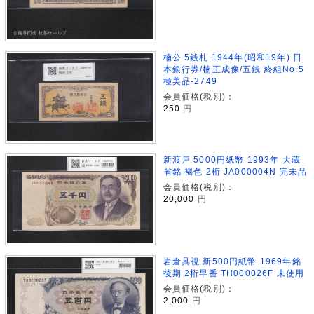
楠公 5銭札 1944年(昭和19年) 日
本銀行券/楠正成像/五銭 終組No.5
極美品-2749
会員価格(税別)：
250
円
新渡戸 5000円紙幣 1993年 大蔵
省銘 褐色 2桁 JA000004N 完未品
会員価格(税別)：
20,000
円
岩倉具視 新500円紙幣 1969年銘
後期 2桁早番 TH000026F 未使用
会員価格(税別)：
2,000
円