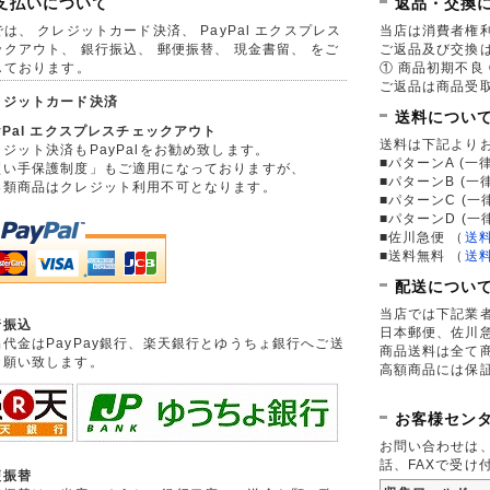
支払いについて
返品・交換
は、 クレジットカード決済、 PayPal エクスプレス
当店は消費者権
ックアウト、 銀行振込、 郵便振替、 現金書留、 をご
ご返品及び交換
しております。
① 商品初期不良 
ご返品は商品受取
レジットカード決済
送料につい
yPal エクスプレスチェックアウト
送料は下記より
ジット決済もPayPalをお勧め致します。
■パターンA (一律
買い手保護制度」もご適用になっておりますが、
■パターンB (一
券類商品はクレジット利用不可となります。
■パターンC (一
■パターンD (一
■佐川急便
（
送
■送料無料
（
送
配送につい
当店では下記業
行振込
日本郵便、佐川
品代金はPayPay銀行、楽天銀行とゆうちょ銀行へご送
商品送料は全て
お願い致します。
高額商品には保
お客様セン
お問い合わせは
話、FAXで受け
便振替