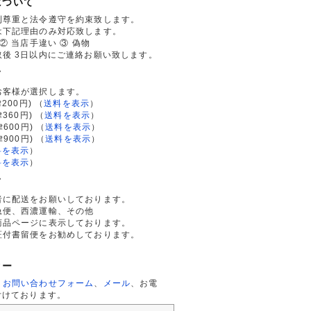
について
利尊重と法令遵守を約束致します。
は下記理由のみ対応致します。
② 当店手違い ③ 偽物
後 3日以内にご連絡お願い致します。
て
お客様が選択します。
200円)
（
送料を表示
）
律360円)
（
送料を表示
）
律600円)
（
送料を表示
）
律900円)
（
送料を表示
）
料を表示
）
料を表示
）
て
者に配送をお願いしております。
急便、西濃運輸、その他
商品ページに表示しております。
証付書留便をお勧めしております。
ター
、
お問い合わせフォーム
、
メール
、お電
付けております。