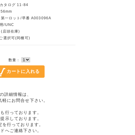
カタログ 11-84
156mm
 第一ロット/早番 A003096A
用/UNC
 (店頭在庫)
〜ご選択可(同梱可)
数量：
完未品の詳細情報は、
気軽にお問合せ下さい。
売も行っております。
格提示しております。
定を行っております。
ルドへご連絡下さい。