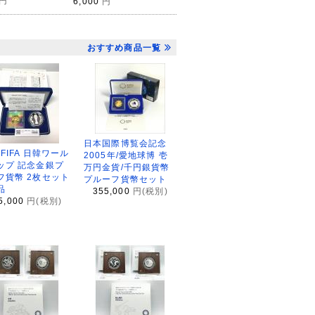
円
6,000
円
おすすめ商品一覧
日本国際博覧会記念
2FIFA 日韓ワール
2005年/愛地球博 壱
ップ 記念金銀プ
万円金貨/千円銀貨幣
フ貨幣 2枚セット
プルーフ貨幣セット
品
355,000
円(税別)
5,000
円(税別)