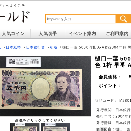
ド」へようこそ
人気コイン
人気切手
イベント案内
ご利用案内
ム
日本紙幣
日本銀行券
初版
樋口一葉 5000円札 A-A券/2004年銘 黒
樋口一葉 500
色 1桁 早番 
会員価格：
ポイント：
商品コード：
M280
発行機関 : 日本銀行
発行年号 : 2004年
画像をクリックしてください
発行情報 : 日本銀
額面図案 : 樋口一