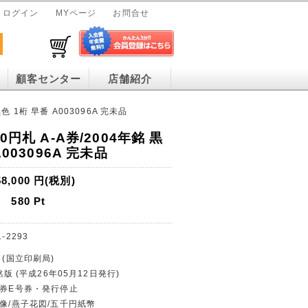
ログイン
MYページ
お問合せ
顧客センター
店舗紹介
色 1桁 早番 A003096A 完未品
0円札 A-A券/2004年銘 黒
A003096A 完未品
58,000
円(税別)
580
Pt
1-2293
 (国立印刷局)
銘版 (平成26年05月12日発行)
行券E号券・発行停止
葉像/燕子花図/五千円紙幣