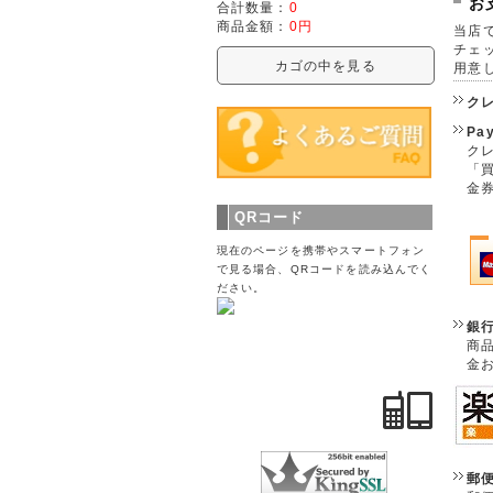
お
合計数量：
0
商品金額：
0円
当店で
チェ
カゴの中を見る
用意
ク
Pa
クレ
「
金
QRコード
現在のページを携帯やスマートフォン
で見る場合、QRコードを読み込んでく
ださい。
銀
商
金
郵