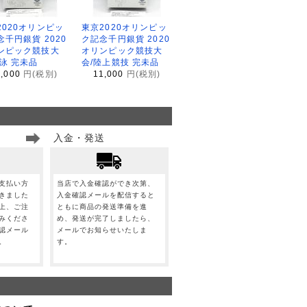
2020オリンピッ
東京2020オリンピッ
念千円銀貨 2020
ク記念千円銀貨 2020
ンピック競技大
オリンピック競技大
水泳 完未品
会/陸上競技 完未品
1,000
円(税別)
11,000
円(税別)
入金・発送
支払い方
当店で入金確認ができ次第、
きました
入金確認メールを配信すると
上、ご注
ともに商品の発送準備を進
みくださ
め、発送が完了しましたら、
認メール
メールでお知らせいたしま
。
す。