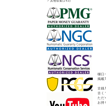
其他収集(243)
樋口一
掲載
古銭
古く
ただ
お持