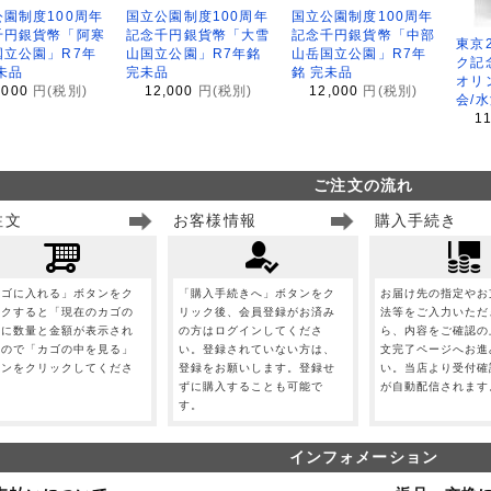
園制度100周年
国立公園制度100周年
国立公園制度100周年
千円銀貨幣「阿寒
記念千円銀貨幣「大雪
記念千円銀貨幣「中部
東京
国立公園」R7年
山国立公園」R7年銘
山岳国立公園」R7年
ク記
未品
完未品
銘 完未品
オリ
,000
円(税別)
12,000
円(税別)
12,000
円(税別)
会/
1
ご注文の流れ
注文
お客様情報
購入手続き
カゴに入れる」ボタンをク
「購入手続きへ」ボタンをク
お届け先の指定やお
ックすると「現在のカゴの
リック後、会員登録がお済み
法等をご入力いただ
」に数量と金額が表示され
の方はログインしてくださ
ら、内容をご確認の
すので「カゴの中を見る」
い。登録されていない方は、
文完了ページへお進
タンをクリックしてくださ
登録をお願いします。登録せ
い。当店より受付確
。
ずに購入することも可能で
が自動配信されます
す。
インフォメーション