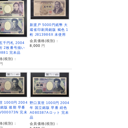
新渡戸 5000円紙幣 大
蔵省印刷局銘版 褐色 1
桁 J813986X 未使用
会員価格(税別)：
五千円札 2004
8,000
円
2桁 2枚番号揃い
00881 完未品
格(税別)：
円
 1000円 2004
野口英世 1000円 2004
立銘版 後期 早番
年 国立銘版 早番 紺色
V000073N 完未
A080387Aロット 完未
品
格(税別)：
会員価格(税別)：