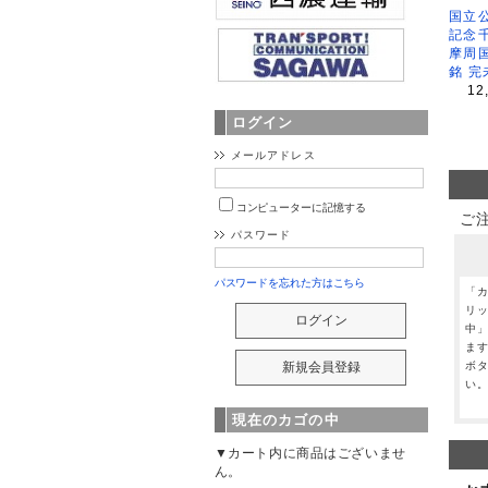
国立公
記念
摩周
銘 完
12
ログイン
メールアドレス
コンピューターに記憶する
ご
パスワード
パスワードを忘れた方はこちら
「
リ
中
ま
ボ
い
現在のカゴの中
▼カート内に商品はございませ
ん。