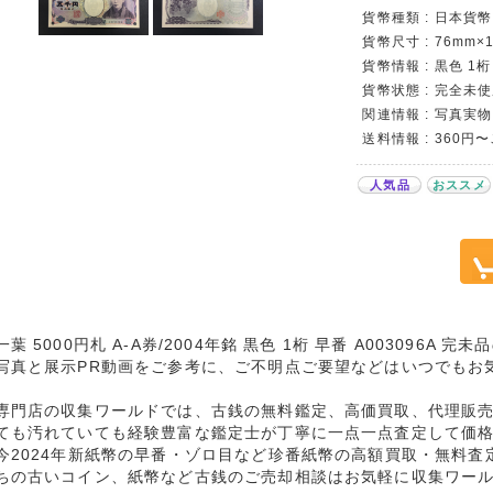
貨幣種類 : 日本貨幣
貨幣尺寸 : 76mm×
貨幣情報 : 黒色 1桁
貨幣状態 : 完全未使
関連情報 : 写真実物
送料情報 : 360円
人気品
おススメ
葉 5000円札 A-A券/2004年銘 黒色 1桁 早番 A003096A 
写真と展示PR動画をご参考に、ご不明点ご要望などはいつでもお
専門店の収集ワールドでは、古銭の無料鑑定、高価買取、代理販
ても汚れていても経験豊富な鑑定士が丁寧に一点一点査定して価
今2024年新紙幣の早番・ゾロ目など珍番紙幣の高額買取・無料査
ちの古いコイン、紙幣など古銭のご売却相談はお気軽に収集ワー