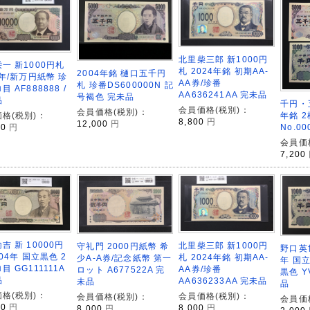
北里柴三郎 新1000円
一 新1000円札
札 2024年銘 初期AA-
2004年銘 樋口五千円
4年/新万円紙幣 珍
AA券/珍番
札 珍番DS600000N 記
 AF888888 /
AA636241AA 完未品
号褐色 完未品
品
千円・
会員価格(税別)：
会員価格(税別)：
格(税別)：
年銘 
8,800
円
12,000
円
00
円
No.0
会員価
7,200
吉 新 10000円
北里柴三郎 新1000円
守礼門 2000円紙幣 希
野口英世
004年 国立黒色 2
札 2024年銘 初期AA-
少A-A券/記念紙幣 第一
年 国
目 GG111111A
AA券/珍番
ロット A677522A 完
黒色 Y
品
AA636233AA 完未品
未品
品
格(税別)：
会員価格(税別)：
会員価格(税別)：
会員価
00
円
8,000
円
8,000
円