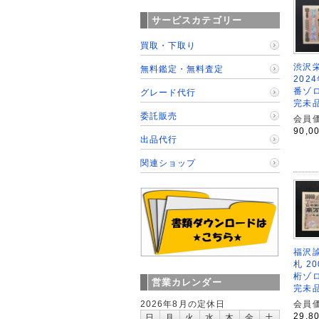
サービスカテゴリー
買取・下取り
渋沢栄
無料鑑定・無料査定
202
番ゾロ目
グレード代行
完未
委託販売
会員価
90,0
出品代行
関連ショップ
福沢諭
札 2
桁ゾロ
営業カレンダー
完未
会員価
2026年8月の定休日
29,8
日
月
火
水
木
金
土