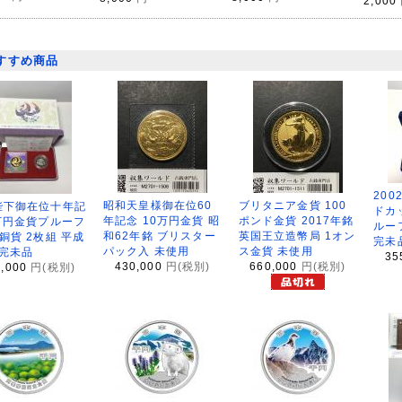
2,000
すすめ商品
200
昭和天皇様御在位60
ブリタニア金貨 100
陛下御在位十年記
ドカ
年記念 10万円金貨 昭
ポンド金貨 2017年銘
万円金貨プルーフ
ルー
和62年銘 ブリスター
英国王立造幣局 1オン
銅貨 2枚組 平成
完未
パック入 未使用
ス金貨 未使用
 完未品
35
430,000
円(税別)
660,000
円(税別)
8,000
円(税別)