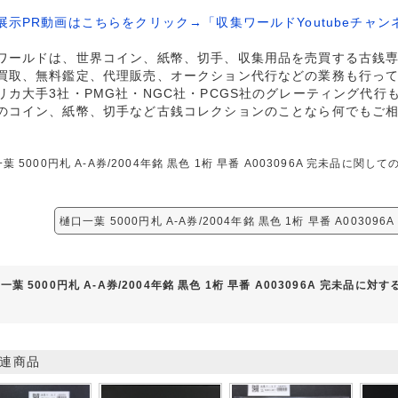
展示PR動画はこちらをクリック→「収集ワールドYoutubeチャン
ワールドは、世界コイン、紙幣、切手、収集用品を売買する古銭
買取、無料鑑定、代理販売、オークション代行などの業務も行っ
リカ大手3社・PMG社・NGC社・PCGS社のグレーティング代行
のコイン、紙幣、切手など古銭コレクションのことなら何でもご
葉 5000円札 A-A券/2004年銘 黒色 1桁 早番 A003096A 完未品
樋口一葉 5000円札 A-A券/2004年銘 黒色 1桁 早番 A0030
一葉 5000円札 A-A券/2004年銘 黒色 1桁 早番 A003096A 完未品に対
連商品