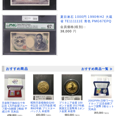
夏目漱石 1000円 1990年H2 大蔵
省 TE111111E 青色 PMG67EPQ
会員価格(税別)：
38,000
円
おすすめ商品
おすすめ商品一覧
2002FIFA 日韓ワール
昭和天皇様御在位60
ブリタニア金貨 100
天皇陛下御在位十年
ドカップ 記念金銀プ
年記念 10万円金貨 昭
ポンド金貨 2017年銘
記念 1万円金貨プルー
ルーフ貨幣 2枚セット
和62年銘 ブリスター
英国王立造幣局 1オン
フ貨+白銅貨 2枚組 平
完未品
パック入 未使用
ス金貨 未使用
成11年 完未品
355,000
円(税別)
430,000
660,000
458,000
円(税別)
円(税別)
円(税別)