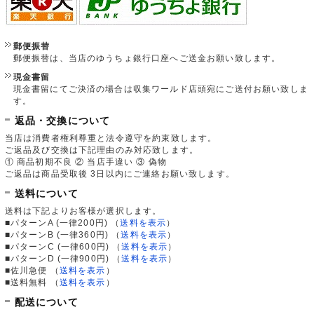
郵便振替
郵便振替は、当店のゆうちょ銀行口座へご送金お願い致します。
現金書留
現金書留にてご決済の場合は収集ワールド店頭宛にご送付お願い致しま
す。
返品・交換について
当店は消費者権利尊重と法令遵守を約束致します。
ご返品及び交換は下記理由のみ対応致します。
① 商品初期不良 ② 当店手違い ③ 偽物
ご返品は商品受取後 3日以内にご連絡お願い致します。
送料について
送料は下記よりお客様が選択します。
■パターンA (一律200円)
（
送料を表示
）
■パターンB (一律360円)
（
送料を表示
）
■パターンC (一律600円)
（
送料を表示
）
■パターンD (一律900円)
（
送料を表示
）
■佐川急便
（
送料を表示
）
■送料無料
（
送料を表示
）
配送について