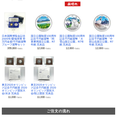
日本国際博覧会記念
国立公園制度100周年
国立公園制度100周年
国立公園制度100周年
2005年/愛地球博 壱
記念千円銀貨幣「阿
記念千円銀貨幣「大
記念千円銀貨幣「中
万円金貨/千円銀貨幣
寒摩周国立公園」R7
雪山国立公園」R7年
部山岳国立公園」R7
プルーフ貨幣セット
年銘 完未品
銘 完未品
年銘 完未品
355,000
12,000
12,000
12,000
円(税別)
円(税別)
円(税別)
円(税別)
東京2020オリンピッ
東京2020オリンピッ
ク記念千円銀貨 2020
ク記念千円銀貨 2020
オリンピック競技大
オリンピック競技大
会/水泳 完未品
会/陸上競技 完未品
11,000
11,000
円(税別)
円(税別)
ご注文の流れ