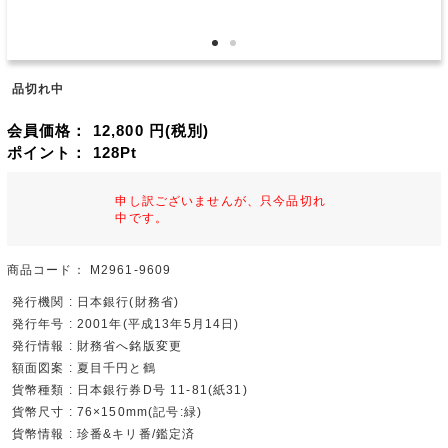
品切れ中
会員価格：
12,800
円(税別)
ポイント：
128
Pt
申し訳ございませんが、只今品切れ
中です。
商品コード：
M2961-9609
発行機関 : 日本銀行(財務省)
発行年号 : 2001年(平成13年5月14日)
発行情報 : 財務省へ銘版変更
額面図案 : 夏目千円と鶴
貨幣種類 : 日本銀行券D号 11-81(紙31)
貨幣尺寸 : 76×150mm(記号:緑)
貨幣情報 : 珍番&キリ番/鑑定済