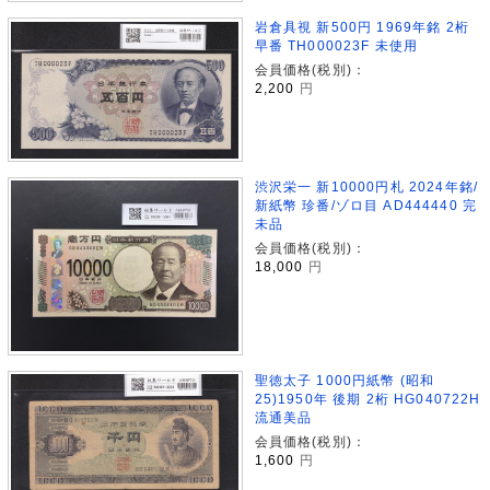
岩倉具視 新500円 1969年銘 2桁
早番 TH000023F 未使用
会員価格(税別)：
2,200
円
渋沢栄一 新10000円札 2024年銘/
新紙幣 珍番/ゾロ目 AD444440 完
未品
会員価格(税別)：
18,000
円
聖徳太子 1000円紙幣 (昭和
25)1950年 後期 2桁 HG040722H
流通美品
会員価格(税別)：
1,600
円