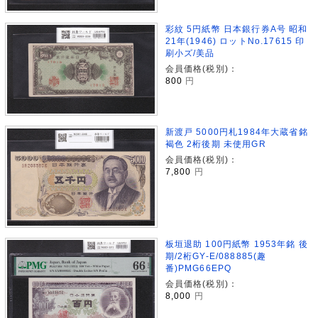
彩紋 5円紙幣 日本銀行券A号 昭和
21年(1946) ロットNo.17615 印
刷小ズ/美品
会員価格(税別)：
800
円
新渡戸 5000円札1984年大蔵省銘
褐色 2桁後期 未使用GR
会員価格(税別)：
7,800
円
板垣退助 100円紙幣 1953年銘 後
期/2桁GY-E/088885(趣
番)PMG66EPQ
会員価格(税別)：
8,000
円