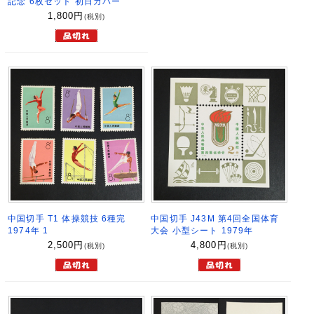
記念 6枚セット 初日カバー
1,800
円
(税別)
中国切手 T1 体操競技 6種完
中国切手 J43M 第4回全国体育
1974年 1
大会 小型シート 1979年
2,500
円
4,800
円
(税別)
(税別)