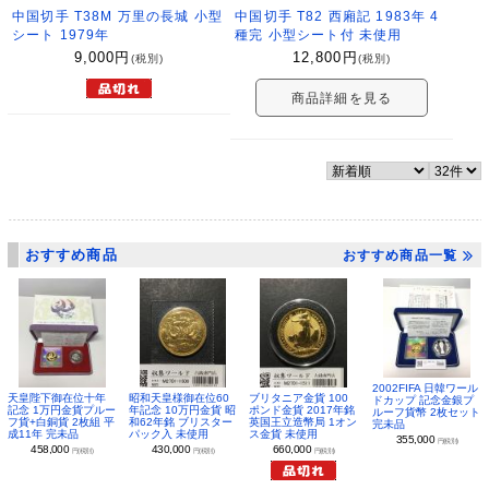
中国切手 T38M 万里の長城 小型
中国切手 T82 西廂記 1983年 4
シート 1979年
種完 小型シート付 未使用
9,000
円
12,800
円
(税別)
(税別)
商品詳細を見る
おすすめ商品
おすすめ商品一覧
2002FIFA 日韓ワール
昭和天皇様御在位60
ブリタニア金貨 100
天皇陛下御在位十年
ドカップ 記念金銀プ
年記念 10万円金貨 昭
ポンド金貨 2017年銘
記念 1万円金貨プルー
ルーフ貨幣 2枚セット
和62年銘 ブリスター
英国王立造幣局 1オン
フ貨+白銅貨 2枚組 平
完未品
パック入 未使用
ス金貨 未使用
成11年 完未品
355,000
円(税別)
430,000
660,000
458,000
円(税別)
円(税別)
円(税別)