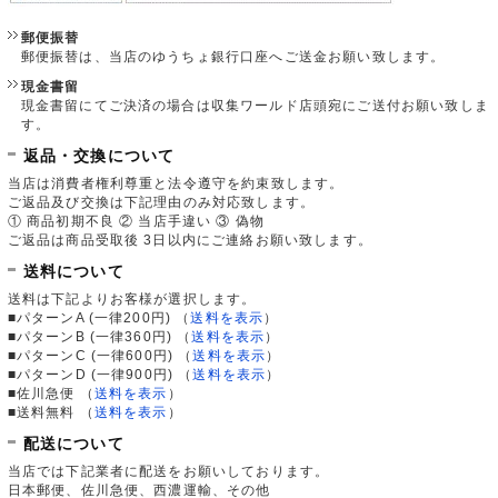
郵便振替
郵便振替は、当店のゆうちょ銀行口座へご送金お願い致します。
現金書留
現金書留にてご決済の場合は収集ワールド店頭宛にご送付お願い致しま
す。
返品・交換について
当店は消費者権利尊重と法令遵守を約束致します。
ご返品及び交換は下記理由のみ対応致します。
① 商品初期不良 ② 当店手違い ③ 偽物
ご返品は商品受取後 3日以内にご連絡お願い致します。
送料について
送料は下記よりお客様が選択します。
■パターンA (一律200円)
（
送料を表示
）
■パターンB (一律360円)
（
送料を表示
）
■パターンC (一律600円)
（
送料を表示
）
■パターンD (一律900円)
（
送料を表示
）
■佐川急便
（
送料を表示
）
■送料無料
（
送料を表示
）
配送について
当店では下記業者に配送をお願いしております。
日本郵便、佐川急便、西濃運輸、その他