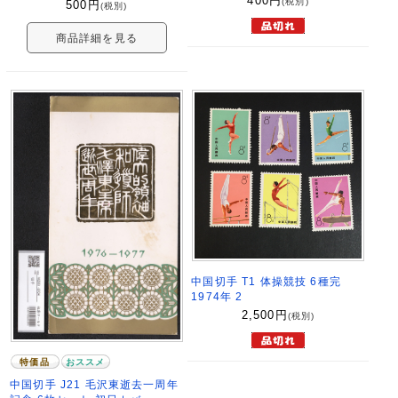
400
円
(税別)
500
円
(税別)
商品詳細を見る
中国切手 T1 体操競技 6種完
1974年 2
2,500
円
(税別)
特価品
おススメ
中国切手 J21 毛沢東逝去一周年