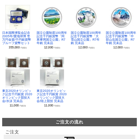
日本国際博覧会記念
国立公園制度100周年
国立公園制度100周年
国立公園制度100周年
2005年/愛地球博 壱
記念千円銀貨幣「阿
記念千円銀貨幣「大
記念千円銀貨幣「中
万円金貨/千円銀貨幣
寒摩周国立公園」R7
雪山国立公園」R7年
部山岳国立公園」R7
プルーフ貨幣セット
年銘 完未品
銘 完未品
年銘 完未品
355,000
12,000
12,000
12,000
円(税別)
円(税別)
円(税別)
円(税別)
東京2020オリンピッ
東京2020オリンピッ
ク記念千円銀貨 2020
ク記念千円銀貨 2020
オリンピック競技大
オリンピック競技大
会/水泳 完未品
会/陸上競技 完未品
11,000
11,000
円(税別)
円(税別)
ご注文の流れ
ご注文