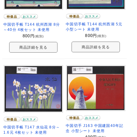
特価品
おススメ
特価品
おススメ
中国切手帳 T144 杭州西湖 5元
中国切手帳 T144 杭州西湖 8分
小型シート 未使用
～40分 4枚セット 未使用
800
円
800
円
(税別)
(税別)
商品詳細を見る
商品詳細を見る
特価品
おススメ
特価品
おススメ
中国切手 J163 中国建国40年記
中国切手帳 T147 水仙花 8分～
念 小型シート 未使用
1.6元 4枚セット 未使用