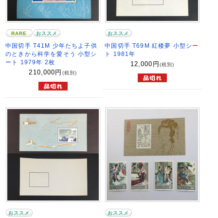
RARE
おススメ
おススメ
中国切手 T41M 少年たちよ子供
中国切手 T69M 紅楼夢 小型シー
のときから科学を愛そう 小型シ
ト 1981年
ート 1979年 2枚
12,000
円
(税別)
210,000
円
(税別)
おススメ
おススメ