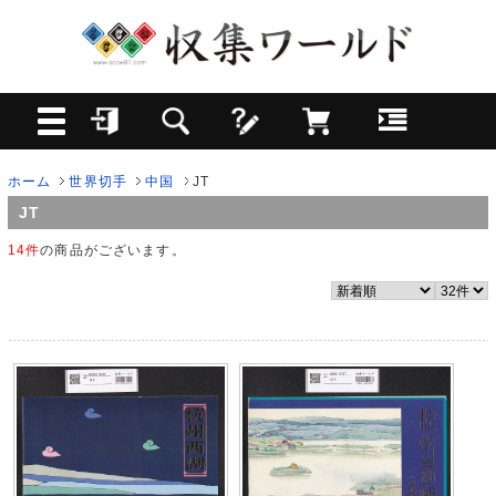
ホーム
世界切手
中国
JT
JT
14件
の商品がございます。