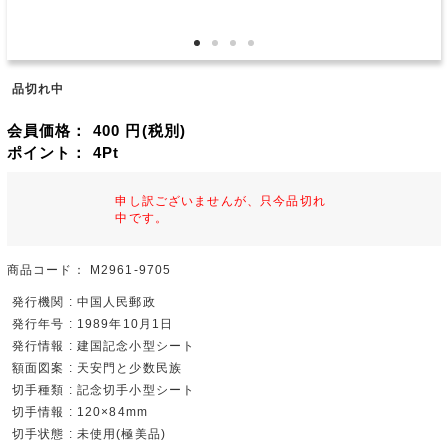
品切れ中
会員価格：
400
円(税別)
ポイント：
4
Pt
申し訳ございませんが、只今品切れ
中です。
商品コード：
M2961-9705
発行機関 : 中国人民郵政
発行年号 : 1989年10月1日
発行情報 : 建国記念小型シート
額面図案 : 天安門と少数民族
切手種類 : 記念切手小型シート
切手情報 : 120×84mm
切手状態 : 未使用(極美品)