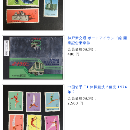
神戸新交通 ポートアイランド線 開
業記念乗車券
会員価格(税別)：
480
円
中国切手 T1 体操競技 6種完 1974
年 2
会員価格(税別)：
2,500
円