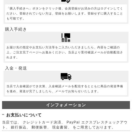
「購入手続きへ」ボタンをクリック後、会員登録がお済みの方はログインしてく
ださい。登録されていない方は、登録をお願いします。登録せずに購入すること
も可能です。
購入手続き
お届け先の指定やお支払い方法等をご入力いただきましたら、内容をご確認の
上、ご注文完了ページへお進みください。当店より受付確認メールが自動配信さ
れます。
入金・発送
当店で入金確認ができ次第、入金確認メールを配信するとともに商品の発送準備
を進め、発送が完了しましたら、メールでお知らせいたします。
インフォメーション
お支払いについて
当店では、 クレジットカード決済、 PayPal エクスプレスチェックアウ
ト、 銀行振込、 郵便振替、 現金書留、 をご用意しております。