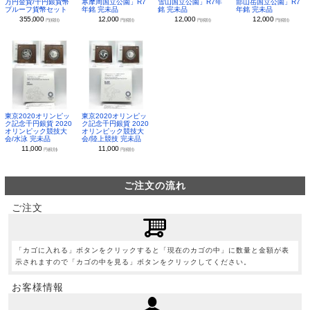
万円金貨/千円銀貨幣
寒摩周国立公園」R7
雪山国立公園」R7年
部山岳国立公園」R7
プルーフ貨幣セット
年銘 完未品
銘 完未品
年銘 完未品
355,000
12,000
12,000
12,000
円(税別)
円(税別)
円(税別)
円(税別)
東京2020オリンピッ
東京2020オリンピッ
ク記念千円銀貨 2020
ク記念千円銀貨 2020
オリンピック競技大
オリンピック競技大
会/水泳 完未品
会/陸上競技 完未品
11,000
11,000
円(税別)
円(税別)
ご注文の流れ
ご注文
「カゴに入れる」ボタンをクリックすると「現在のカゴの中」に数量と金額が表
示されますので「カゴの中を見る」ボタンをクリックしてください。
お客様情報