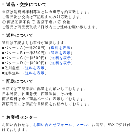
返品・交換について
当店は消費者権利尊重と法令遵守を約束致します。
ご返品及び交換は下記理由のみ対応致します。
① 商品初期不良 ② 当店手違い ③ 偽物
ご返品は商品受取後 3日以内にご連絡お願い致します。
送料について
送料は下記よりお客様が選択します。
■パターンA (一律200円)
（
送料を表示
）
■パターンB (一律360円)
（
送料を表示
）
■パターンC (一律600円)
（
送料を表示
）
■パターンD (一律900円)
（
送料を表示
）
■佐川急便
（
送料を表示
）
■送料無料
（
送料を表示
）
配送について
当店では下記業者に配送をお願いしております。
日本郵便、佐川急便、西濃運輸、その他
商品送料は全て商品ページに表示しております。
高額商品には保証付書留便をお勧めしております。
お客様センター
お問い合わせは、
お問い合わせフォーム
、
メール
、お電話、FAXで受け付
けております。