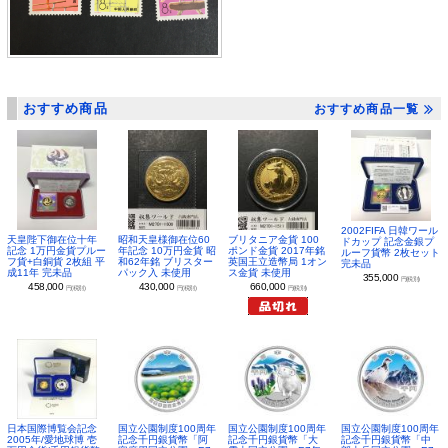
おすすめ商品
おすすめ商品一覧
2002FIFA 日韓ワール
昭和天皇様御在位60
ブリタニア金貨 100
天皇陛下御在位十年
ドカップ 記念金銀プ
年記念 10万円金貨 昭
ポンド金貨 2017年銘
記念 1万円金貨プルー
ルーフ貨幣 2枚セット
和62年銘 ブリスター
英国王立造幣局 1オン
フ貨+白銅貨 2枚組 平
完未品
パック入 未使用
ス金貨 未使用
成11年 完未品
355,000
円(税別)
430,000
660,000
458,000
円(税別)
円(税別)
円(税別)
日本国際博覧会記念
国立公園制度100周年
国立公園制度100周年
国立公園制度100周年
2005年/愛地球博 壱
記念千円銀貨幣「阿
記念千円銀貨幣「大
記念千円銀貨幣「中