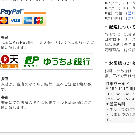
■パターンC (一
■パターンD (一
■佐川急便
（
送
■送料無料
（
送
配送につい
当店では下記業
行振込
日本郵便、佐川
品代金はPayPay銀行、楽天銀行とゆうちょ銀行へご送
商品送料は全て
お願い致します。
高額商品には保
お客様セン
お問い合わせは
話、FAXで受け
便振替
収集ワールド
便振替は、当店のゆうちょ銀行口座へご送金お願い致
〒350-1117 
ます。
TEL 049-249-
金書留
FAX 049-257-
金書留にてご決済の場合は収集ワールド店頭宛にご送
▼営業時間
お願い致します。
・ネットでのご
・お電話でのお問
す。