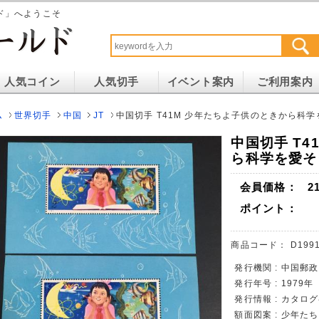
ド」へようこそ
人気コイン
人気切手
イベント案内
ご利用案内
ム
世界切手
中国
JT
中国切手 T41M 少年たちよ子供のときから科学を
中国切手 T4
ら科学を愛そう
会員価格：
2
ポイント：
商品コード：
D1991
発行機関 : 中国郵政
発行年号 : 1979年
発行情報 : カタロ
額面図案 : 少年