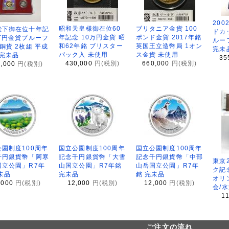
200
昭和天皇様御在位60
ブリタニア金貨 100
陛下御在位十年記
ドカ
年記念 10万円金貨 昭
ポンド金貨 2017年銘
万円金貨プルーフ
ルー
和62年銘 ブリスター
英国王立造幣局 1オン
銅貨 2枚組 平成
完未
パック入 未使用
ス金貨 未使用
 完未品
35
430,000
円(税別)
660,000
円(税別)
8,000
円(税別)
園制度100周年
国立公園制度100周年
国立公園制度100周年
千円銀貨幣「阿寒
記念千円銀貨幣「大雪
記念千円銀貨幣「中部
東京
国立公園」R7年
山国立公園」R7年銘
山岳国立公園」R7年
ク記
未品
完未品
銘 完未品
オリ
,000
円(税別)
12,000
円(税別)
12,000
円(税別)
会/
1
ご注文の流れ