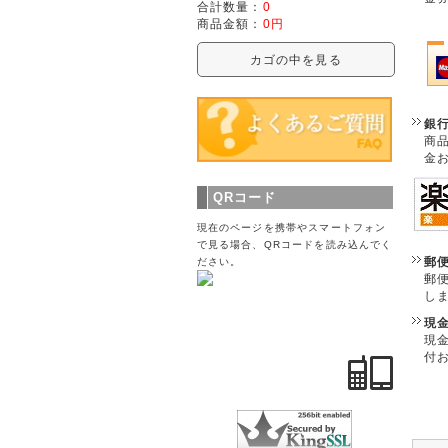
合計数量：
0
商品金額：
0円
カゴの中を見る
銀
商
金
QRコード
現在のページを携帯やスマートフォン
で見る場合、QRコードを読み込んでく
郵
ださい。
郵
し
現
現
付