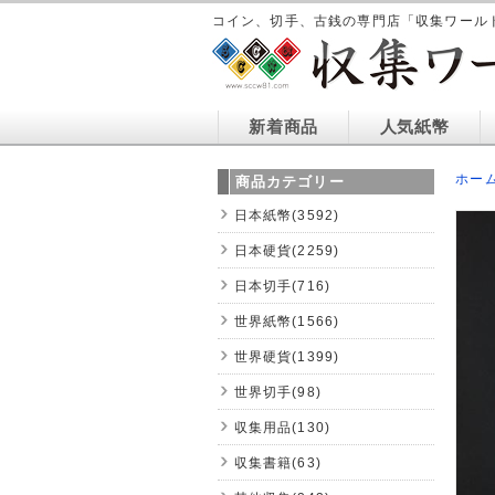
コイン、切手、古銭の専門店「収集ワール
新着商品
人気紙幣
ホー
商品カテゴリー
日本紙幣(3592)
日本硬貨(2259)
日本切手(716)
世界紙幣(1566)
世界硬貨(1399)
世界切手(98)
収集用品(130)
収集書籍(63)