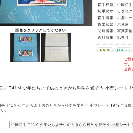
切手種類 : 中国切手
切手尺寸 : カタロ
切手情報 : 小型シ
貨幣状態 : 未使用
画像をクリックしてください
関連情報 : 写真実物
送料情報 : 900円
RARE
おススメ
ご覧
す｡
当商
切手 T41M 少年たちよ子供のときから科学を愛そう 小型シート 19
手 T41M 少年たちよ子供のときから科学を愛そう 小型シート 1979年 
さい。
中国切手 T41M 少年たちよ子供のときから科学を愛そう 小型シート 1