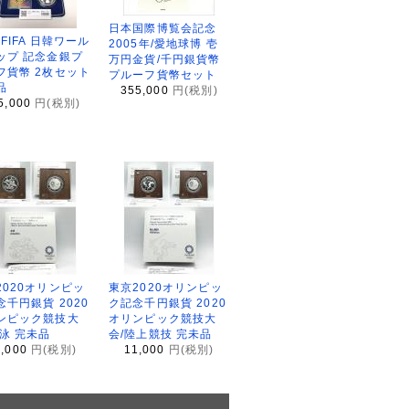
日本国際博覧会記念
2FIFA 日韓ワール
2005年/愛地球博 壱
ップ 記念金銀プ
万円金貨/千円銀貨幣
フ貨幣 2枚セット
プルーフ貨幣セット
品
355,000
円(税別)
5,000
円(税別)
2020オリンピッ
東京2020オリンピッ
念千円銀貨 2020
ク記念千円銀貨 2020
ンピック競技大
オリンピック競技大
水泳 完未品
会/陸上競技 完未品
1,000
円(税別)
11,000
円(税別)