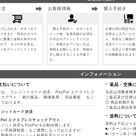
注文
お客様情報
購入手続き
カゴに入れる」ボタンをク
「購入手続きへ」ボタンをク
お届け先の指定やお
ックすると「現在のカゴの
リック後、会員登録がお済み
法等をご入力いただ
」に数量と金額が表示され
の方はログインしてくださ
ら、内容をご確認の
すので「カゴの中を見る」
い。登録されていない方は、
文完了ページへお進
タンをクリックしてくださ
登録をお願いします。登録せ
い。当店より受付確
。
ずに購入することも可能で
が自動配信されます
す。
インフォメーション
支払いについて
返品・交換
は、 クレジットカード決済、 PayPal エクスプレス
当店は消費者権
ックアウト、 銀行振込、 郵便振替、 現金書留、 をご
ご返品及び交換
しております。
① 商品初期不良 
ご返品は商品受取
レジットカード決済
送料につい
yPal エクスプレスチェックアウト
送料は下記より
ジット決済もPayPalをお勧め致します。
■パターンA (一律
買い手保護制度」もご適用になっておりますが、
■パターンB (一
券類商品はクレジット利用不可となります。