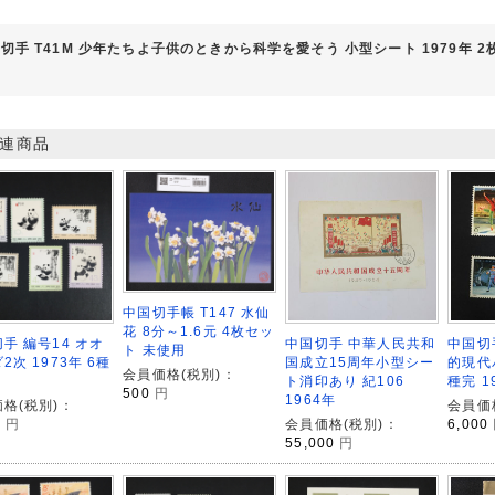
切手 T41M 少年たちよ子供のときから科学を愛そう 小型シート 1979年 
連商品
中国切手帳 T147 水仙
花 8分～1.6元 4枚セッ
手 編号14 オオ
中国切手 中華人民共和
中国切
ト 未使用
2次 1973年 6種
国成立15周年小型シー
的現代
会員価格(税別)：
ト消印あり 紀106
種完 1
500
円
1964年
格(税別)：
会員価
0
円
会員価格(税別)：
6,000
55,000
円