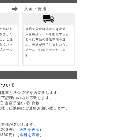
入金・発送
支払い方
当店で入金確認ができ次第、
きました
入金確認メールを配信すると
上、ご注
ともに商品の発送準備を進
みくださ
め、発送が完了しましたら、
認メール
メールでお知らせいたしま
。
す。
について
利尊重と法令遵守を約束致します。
は下記理由のみ対応致します。
② 当店手違い ③ 偽物
後 3日以内にご連絡お願い致します。
て
お客様が選択します。
200円)
（
送料を表示
）
律360円)
（
送料を表示
）