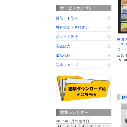
サービスカテゴリー
買取・下取り
無料鑑定・無料査定
グレード代行
中国切
ーズ 
委託販売
セッ
会員価
出品代行
15,0
関連ショップ
お
営業カレンダー
2026年8月の定休日
日
月
火
水
木
金
土