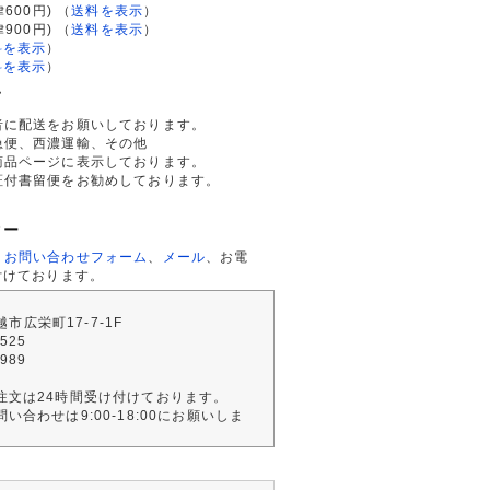
律600円)
（
送料を表示
）
律900円)
（
送料を表示
）
料を表示
）
料を表示
）
て
者に配送をお願いしております。
急便、西濃運輸、その他
商品ページに表示しております。
証付書留便をお勧めしております。
ター
、
お問い合わせフォーム
、
メール
、お電
付けております。
川越市広栄町17-7-1F
2525
4989
注文は24時間受け付けております。
い合わせは9:00-18:00にお願いしま