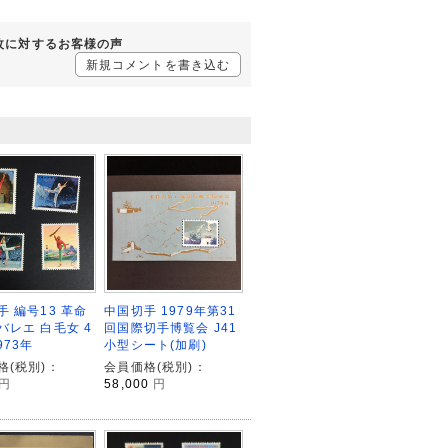
2枚に対するお客様の声
新規コメントを書き込む
手 編号13 革命
中国切手 1979年第31
バレエ 白毛女 4
回国際切手博覧会 J41
973年
小型シート(加刷)
格(税別)：
会員価格(税別)：
円
58,000
円