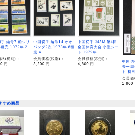
手 編号7 船シリ
中国切手 編号14 オオ
中国切手 J43M 第4回
4種完 1972年 2
パンダ2次 1973年 6種
全国体育大会 小型シー
ト
完 4
ト 1979年
格(税別)：
会員価格(税別)：
会員価格(税別)：
中国切手
00
円
3,200
円
4,800
円
去一周
ト 初
会員価
1,800
すすめ商品