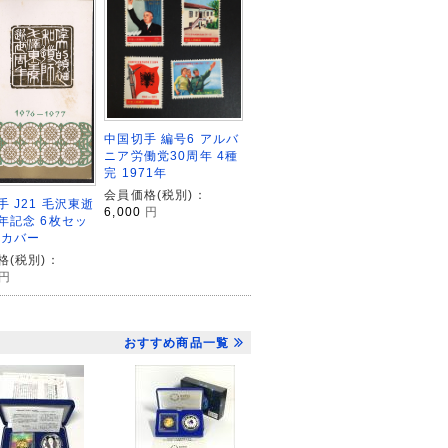
中国切手 編号6 アルバ
ニア労働党30周年 4種
完 1971年
会員価格(税別)：
 J21 毛沢東逝
6,000
円
年記念 6枚セッ
日カバー
格(税別)：
円
おすすめ商品一覧