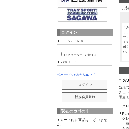
ご
「
ログイン
リ
中
メールアドレス
ま
ボ
い
コンピューターに記憶する
パスワード
パスワードを忘れた方はこちら
お
当店で
チェ
用意
ク
現在のカゴの中
Pa
クレ
▼カート内に商品はございませ
「
ん。
金