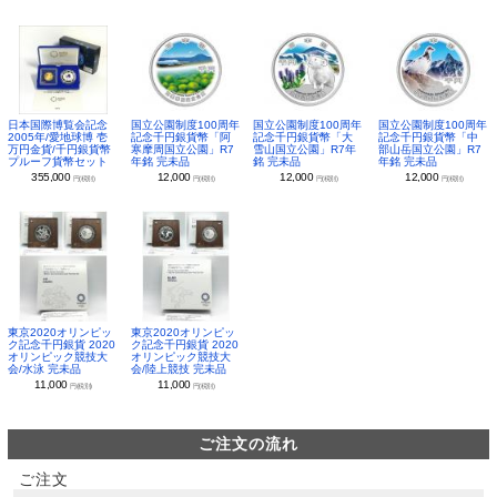
日本国際博覧会記念
国立公園制度100周年
国立公園制度100周年
国立公園制度100周年
2005年/愛地球博 壱
記念千円銀貨幣「阿
記念千円銀貨幣「大
記念千円銀貨幣「中
万円金貨/千円銀貨幣
寒摩周国立公園」R7
雪山国立公園」R7年
部山岳国立公園」R7
プルーフ貨幣セット
年銘 完未品
銘 完未品
年銘 完未品
355,000
12,000
12,000
12,000
円(税別)
円(税別)
円(税別)
円(税別)
東京2020オリンピッ
東京2020オリンピッ
ク記念千円銀貨 2020
ク記念千円銀貨 2020
オリンピック競技大
オリンピック競技大
会/水泳 完未品
会/陸上競技 完未品
11,000
11,000
円(税別)
円(税別)
ご注文の流れ
ご注文