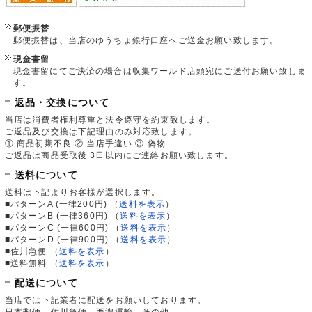
郵便振替
郵便振替は、当店のゆうちょ銀行口座へご送金お願い致します。
現金書留
現金書留にてご決済の場合は収集ワールド店頭宛にご送付お願い致しま
す。
返品・交換について
当店は消費者権利尊重と法令遵守を約束致します。
ご返品及び交換は下記理由のみ対応致します。
① 商品初期不良 ② 当店手違い ③ 偽物
ご返品は商品受取後 3日以内にご連絡お願い致します。
送料について
送料は下記よりお客様が選択します。
■パターンA (一律200円)
（
送料を表示
）
■パターンB (一律360円)
（
送料を表示
）
■パターンC (一律600円)
（
送料を表示
）
■パターンD (一律900円)
（
送料を表示
）
■佐川急便
（
送料を表示
）
■送料無料
（
送料を表示
）
配送について
当店では下記業者に配送をお願いしております。
日本郵便、佐川急便、西濃運輸、その他