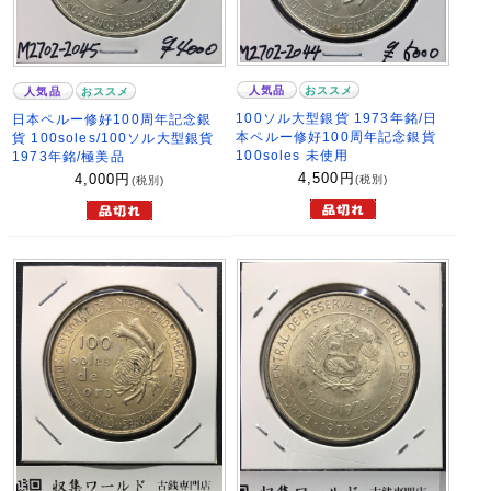
人気品
おススメ
人気品
おススメ
100ソル大型銀貨 1973年銘/日
日本ペルー修好100周年記念銀
本ペルー修好100周年記念銀貨
貨 100soles/100ソル大型銀貨
100soles 未使用
1973年銘/極美品
4,500
円
4,000
円
(税別)
(税別)