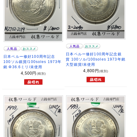
人気品
おススメ
人気品
おススメ
日本ペルー修好100周年記念銀
日本ペルー修好100周年記念
貨 100ソル/100soles 1973年銘
100ソル銀貨/100soles 1973年
大型銀貨/未使用
銘 Φ36.6ミリ/未使用
4,800
円
(税別)
4,500
円
(税別)