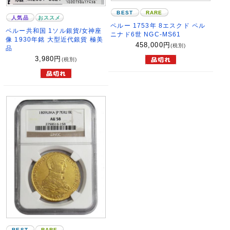
BEST
RARE
人気品
おススメ
ペルー 1753年 8エスクド ペル
ペルー共和国 1ソル銀貨/女神座
ニナド6世 NGC-MS61
像 1930年銘 大型近代銀貨 極美
458,000
円
(税別)
品
3,980
円
(税別)
BEST
RARE