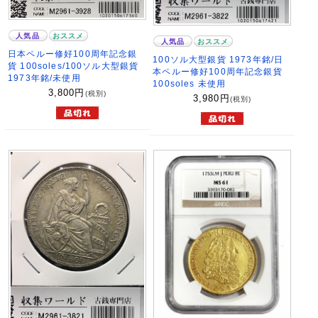
人気品
おススメ
人気品
おススメ
日本ペルー修好100周年記念銀
100ソル大型銀貨 1973年銘/日
貨 100soles/100ソル大型銀貨
本ペルー修好100周年記念銀貨
1973年銘/未使用
100soles 未使用
3,800
円
(税別)
3,980
円
(税別)