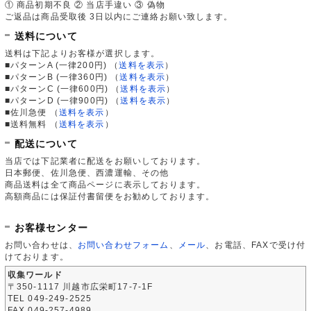
① 商品初期不良 ② 当店手違い ③ 偽物
ご返品は商品受取後 3日以内にご連絡お願い致します。
送料について
送料は下記よりお客様が選択します。
■パターンA (一律200円)
（
送料を表示
）
■パターンB (一律360円)
（
送料を表示
）
■パターンC (一律600円)
（
送料を表示
）
■パターンD (一律900円)
（
送料を表示
）
■佐川急便
（
送料を表示
）
■送料無料
（
送料を表示
）
配送について
当店では下記業者に配送をお願いしております。
日本郵便、佐川急便、西濃運輸、その他
商品送料は全て商品ページに表示しております。
高額商品には保証付書留便をお勧めしております。
お客様センター
お問い合わせは、
お問い合わせフォーム
、
メール
、お電話、FAXで受け付
けております。
収集ワールド
〒350-1117 川越市広栄町17-7-1F
TEL 049-249-2525
FAX 049-257-4989