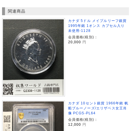
関連商品
カナダ 5ドル メイプルリーフ銀貨
1995年銘 1オンス カプセル入り
未使用-1128
会員価格(税別)：
20,000
円
カナダ 10セント銀貨 1966年銘 帆
船ブルーノーズ/エリザベス女王肖
像 PCGS-PL64
会員価格(税別)：
12,000
円