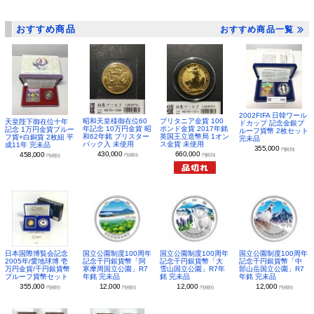
おすすめ商品
おすすめ商品一覧
2002FIFA 日韓ワール
昭和天皇様御在位60
ブリタニア金貨 100
天皇陛下御在位十年
ドカップ 記念金銀プ
年記念 10万円金貨 昭
ポンド金貨 2017年銘
記念 1万円金貨プルー
ルーフ貨幣 2枚セット
和62年銘 ブリスター
英国王立造幣局 1オン
フ貨+白銅貨 2枚組 平
完未品
パック入 未使用
ス金貨 未使用
成11年 完未品
355,000
円(税別)
430,000
660,000
458,000
円(税別)
円(税別)
円(税別)
日本国際博覧会記念
国立公園制度100周年
国立公園制度100周年
国立公園制度100周年
2005年/愛地球博 壱
記念千円銀貨幣「阿
記念千円銀貨幣「大
記念千円銀貨幣「中
万円金貨/千円銀貨幣
寒摩周国立公園」R7
雪山国立公園」R7年
部山岳国立公園」R7
プルーフ貨幣セット
年銘 完未品
銘 完未品
年銘 完未品
355,000
12,000
12,000
12,000
円(税別)
円(税別)
円(税別)
円(税別)