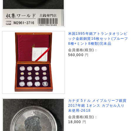
米国1995年銘アトランタオリンピ
ック金銀銅貨16枚セット(プルーフ
8種+ミント8種類)完未品
会員価格(税別)：
560,000
円
カナダ 5ドル メイプルリーフ銀貨
2017年銘 1オンス カプセル入り
未使用-2618
会員価格(税別)：
18,000
円