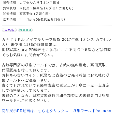
貨幣情報 : カプセル入り/1オンス銀貨
貨幣状態 : 未使用〜極美品 (カプセルに傷あり)
関連情報 : 写真実物 (店頭在庫)
送料情報 : 360円から(梱包代込み同梱可)
人気品
おススメ
カナダ 5ドル メイプルリーフ銀貨 2017年銘 1オンス カプセル
入り 未使用-1136の詳細情報は、
掲載写真と展示PR動画をご参考に、ご不明点ご要望などは何時
でもお気軽にお問合せ下さい。
古銭専門店の収集ワールドでは、古銭の無料鑑定、高価買取、
代理販売も行っております。
お持ちの古いコイン、紙幣など古銭のご売却相談はお気軽に収
集ワールドへご連絡下さい。
古くても汚れていても経験豊富な鑑定士が丁寧に一点一点査定
して価格提示しております。
古銭のことなら、日本貨幣商協同組合加盟店の古銭専門店収集
ワールドへご相談ください。
商品展示PR動画はこちらをクリック→「収集ワールドYoutube