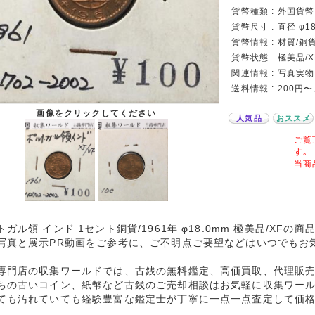
貨幣種類 : 外国貨
貨幣尺寸 : 直径 φ1
貨幣情報 : 材質/銅
貨幣状態 : 極美品/X
関連情報 : 写真実物
送料情報 : 200円
画像をクリックしてください
人気品
おススメ
ご覧
す｡
当商
トガル領 インド 1セント銅貨/1961年 φ18.0mm 極美品/XFの
写真と展示PR動画をご参考に、ご不明点ご要望などはいつでもお
専門店の収集ワールドでは、古銭の無料鑑定、高価買取、代理販
ちの古いコイン、紙幣など古銭のご売却相談はお気軽に収集ワー
ても汚れていても経験豊富な鑑定士が丁寧に一点一点査定して価