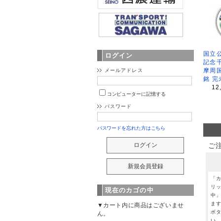
国立公
ログイン
記念
摩周
メールアドレス
銘 完
12
コンピューターに記憶する
パスワード
パスワードを忘れた方はこちら
ご
「
リ
現在のカゴの中
中
ま
▼カート内に商品はございませ
ボ
ん。
い