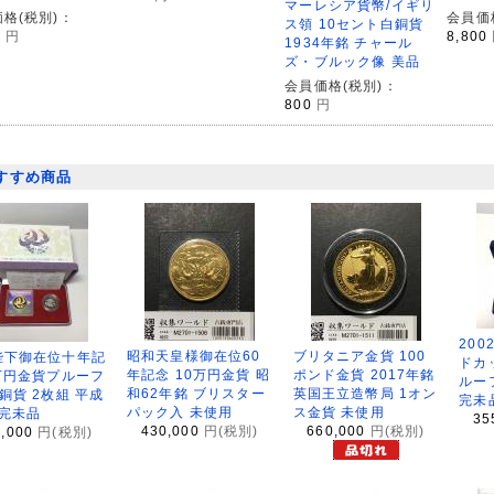
マーレシア貨幣/イギリ
格(税別)：
会員価
ス領 10セント白銅貨
0
円
8,800
1934年銘 チャール
ズ・ブルック像 美品
会員価格(税別)：
800
円
すすめ商品
200
昭和天皇様御在位60
ブリタニア金貨 100
陛下御在位十年記
ドカ
年記念 10万円金貨 昭
ポンド金貨 2017年銘
万円金貨プルーフ
ルー
和62年銘 ブリスター
英国王立造幣局 1オン
銅貨 2枚組 平成
完未
パック入 未使用
ス金貨 未使用
 完未品
35
430,000
円(税別)
660,000
円(税別)
8,000
円(税別)