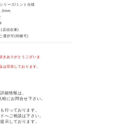
幣シリーズ/ミント仕様
8.0mm
貨
F
 (店頭在庫)
〜ご選択可(同梱可)
頂きありがとうございま
品は完売しております。
商品詳細情報は、
気軽にお問合せ下さい。
売も行っております。
ルドへご相談は下さい。
格提示しております。