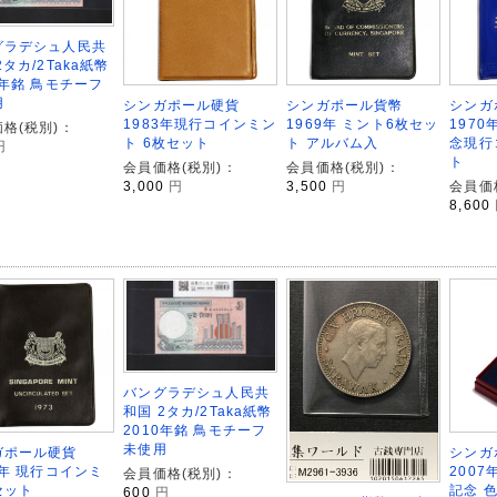
グラデシュ人民共
2タカ/2Taka紙幣
0年銘 鳥モチーフ
用
シンガポール硬貨
シンガポール貨幣
シンガ
1983年現行コインミン
1969年 ミント6枚セッ
197
格(税別)：
ト 6枚セット
ト アルバム入
念現行
円
ト
会員価格(税別)：
会員価格(税別)：
3,000
円
3,500
円
会員価
8,600
バングラデシュ人民共
和国 2タカ/2Taka紙幣
2010年銘 鳥モチーフ
未使用
ガポール硬貨
シンガ
3年 現行コインミ
2007
会員価格(税別)：
セット
記念 
600
円