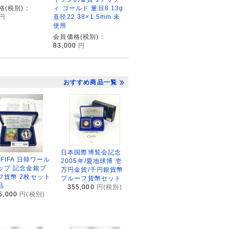
格(税別)：
ィ ゴールド 量目8.13g
円
直径22.38×1.5mm 未
使用
会員価格(税別)：
83,000
円
おすすめ商品一覧
日本国際博覧会記念
2FIFA 日韓ワール
2005年/愛地球博 壱
ップ 記念金銀プ
万円金貨/千円銀貨幣
フ貨幣 2枚セット
プルーフ貨幣セット
品
355,000
円(税別)
5,000
円(税別)