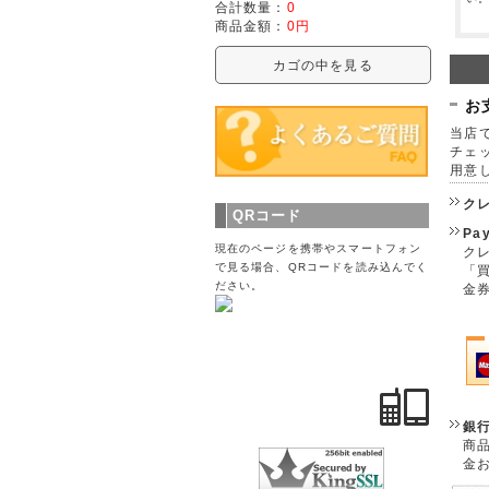
合計数量：
0
商品金額：
0円
カゴの中を見る
お
当店で
チェ
用意
ク
QRコード
Pa
現在のページを携帯やスマートフォン
クレ
で見る場合、QRコードを読み込んでく
「
ださい。
金
銀
商
金