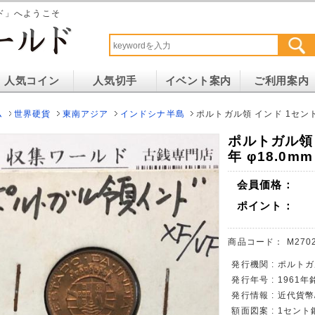
ド」へようこそ
人気コイン
人気切手
イベント案内
ご利用案内
ム
世界硬貨
東南アジア
インドシナ半島
ポルトガル領 インド 1セント銅
ポルトガル領 
年 φ18.0m
会員価格：
ポイント：
商品コード：
M270
発行機関 : ポルト
発行年号 : 1961年
発行情報 : 近代貨
額面図案 : 1セント