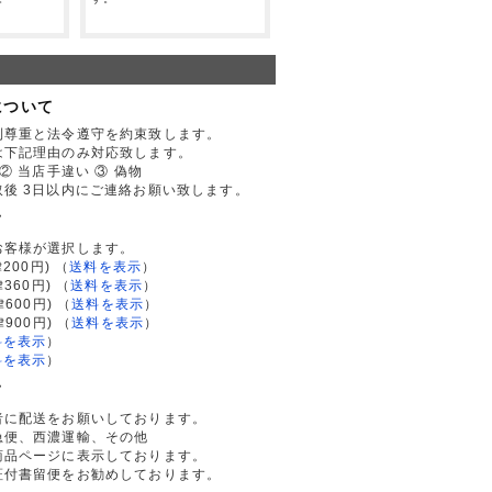
について
利尊重と法令遵守を約束致します。
は下記理由のみ対応致します。
② 当店手違い ③ 偽物
後 3日以内にご連絡お願い致します。
て
お客様が選択します。
200円)
（
送料を表示
）
律360円)
（
送料を表示
）
律600円)
（
送料を表示
）
律900円)
（
送料を表示
）
料を表示
）
料を表示
）
て
者に配送をお願いしております。
急便、西濃運輸、その他
商品ページに表示しております。
証付書留便をお勧めしております。