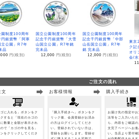
園制度100周年
国立公園制度100周年
国立公園制度100周年
千円銀貨幣「阿寒
記念千円銀貨幣「大雪
記念千円銀貨幣「中部
東京
国立公園」R7年
山国立公園」R7年銘
山岳国立公園」R7年
ク記
未品
完未品
銘 完未品
オリ
,000
円(税別)
12,000
円(税別)
12,000
円(税別)
会/
1
ご注文の流れ
注文
お客様情報
購入手続き
カゴに入れる」ボタンをク
「購入手続きへ」ボタンをク
お届け先の指定やお
ックすると「現在のカゴの
リック後、会員登録がお済み
法等をご入力いただ
」に数量と金額が表示され
の方はログインしてくださ
ら、内容をご確認の
すので「カゴの中を見る」
い。登録されていない方は、
文完了ページへお進
タンをクリックしてくださ
登録をお願いします。登録せ
い。当店より受付確
。
ずに購入することも可能で
が自動配信されます