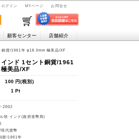
ログイン
MYページ
お問合せ
顧客センター
店舗紹介
貨/1961年 φ18.0mm 極美品/XF
インド 1セント銅貨/1961
m 極美品/XF
100
円(税別)
1
Pt
2-2002
ガル領 インド(政府造幣局)
銘
幣/現代貨幣
銅貨/1961年