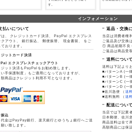
す。
インフォメーション
支払いについて
返品・交換
は、 クレジットカード決済、 PayPal エクスプレス
当店は消費者権
ックアウト、 銀行振込、 郵便振替、 現金書留、 をご
ご返品及び交換
しております。
① 商品初期不良 
ご返品は商品受取
レジットカード決済
送料につい
yPal エクスプレスチェックアウト
送料は下記より
ジット決済もPayPalをお勧め致します。
■パターンA (一律
買い手保護制度」もご適用になっておりますが、
■パターンB (一
券類商品はクレジット利用不可となります。
■パターンC (一
■パターンD (一
■佐川急便
（
送
■送料無料
（
送
配送につい
当店では下記業
行振込
日本郵便、佐川
品代金はPayPay銀行、楽天銀行とゆうちょ銀行へご送
商品送料は全て
お願い致します。
高額商品には保