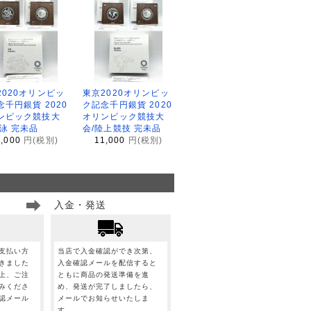
2020オリンピッ
東京2020オリンピッ
念千円銀貨 2020
ク記念千円銀貨 2020
ンピック競技大
オリンピック競技大
水泳 完未品
会/陸上競技 完未品
1,000
円(税別)
11,000
円(税別)
入金・発送
支払い方
当店で入金確認ができ次第、
きました
入金確認メールを配信すると
上、ご注
ともに商品の発送準備を進
みくださ
め、発送が完了しましたら、
認メール
メールでお知らせいたしま
。
す。