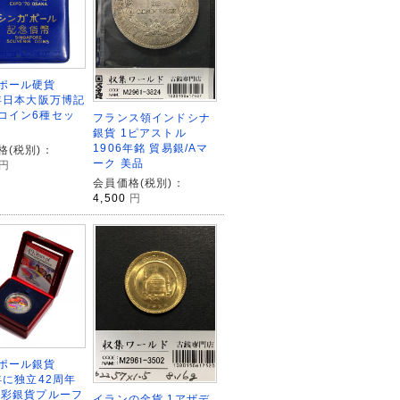
ポール硬貨
0年日本大阪万博記
コイン6種セッ
フランス領インドシナ
銀貨 1ピアストル
1906年銘 貿易銀/Aマ
格(税別)：
ーク 美品
円
会員価格(税別)：
4,500
円
ポール銀貨
年に独立42周年
色彩銀貨プルーフ
イランの金貨 1アザデ