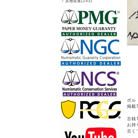
其他収集(243)
ポル
掲載
古銭
お持
古く