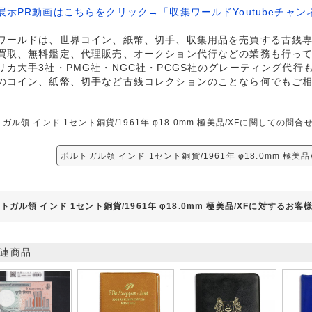
展示PR動画はこちらをクリック→「収集ワールドYoutubeチャン
ワールドは、世界コイン、紙幣、切手、収集用品を売買する古銭
買取、無料鑑定、代理販売、オークション代行などの業務も行っ
リカ大手3社・PMG社・NGC社・PCGS社のグレーティング代行
のコイン、紙幣、切手など古銭コレクションのことなら何でもご
ガル領 インド 1セント銅貨/1961年 φ18.0mm 極美品/XFに関しての
ポルトガル領 インド 1セント銅貨/1961年 φ18.0mm 極美
トガル領 インド 1セント銅貨/1961年 φ18.0mm 極美品/XFに対するお客
連商品