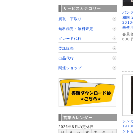
サービスカテゴリー
バン
和国 
買取・下取り
201
未使
無料鑑定・無料査定
会員価
グレード代行
600
委託販売
出品代行
関連ショップ
営業カレンダー
シン
197
2026年8月の定休日
ント
日
月
火
水
木
金
土