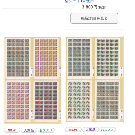
型シート)未使用
3,800
円
(税別)
商品詳細を見る
NEW
人気品
おススメ
NEW
人気品
おススメ