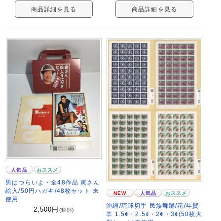
商品詳細を見る
商品詳細を見る
人気品
おススメ
男はつらいよ・全48作品 寅さん
絵入/50円ハガキ/48枚セット 未
NEW
人気品
おススメ
使用
沖縄/琉球切手 民族舞踊/花/年賀-
2,500
円
(税別)
羊 1.5¢・2.5¢・2¢・3¢(50枚大