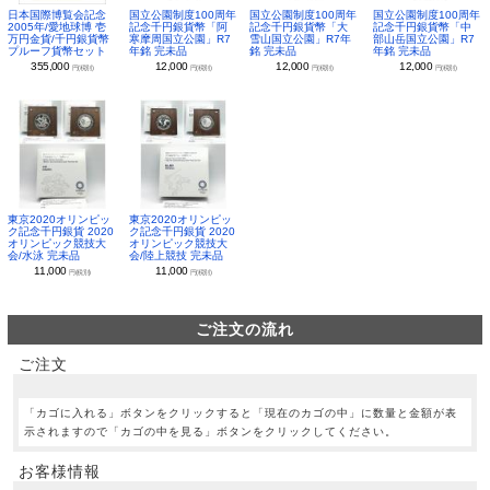
日本国際博覧会記念
国立公園制度100周年
国立公園制度100周年
国立公園制度100周年
2005年/愛地球博 壱
記念千円銀貨幣「阿
記念千円銀貨幣「大
記念千円銀貨幣「中
万円金貨/千円銀貨幣
寒摩周国立公園」R7
雪山国立公園」R7年
部山岳国立公園」R7
プルーフ貨幣セット
年銘 完未品
銘 完未品
年銘 完未品
355,000
12,000
12,000
12,000
円(税別)
円(税別)
円(税別)
円(税別)
東京2020オリンピッ
東京2020オリンピッ
ク記念千円銀貨 2020
ク記念千円銀貨 2020
オリンピック競技大
オリンピック競技大
会/水泳 完未品
会/陸上競技 完未品
11,000
11,000
円(税別)
円(税別)
ご注文の流れ
ご注文
「カゴに入れる」ボタンをクリックすると「現在のカゴの中」に数量と金額が表
示されますので「カゴの中を見る」ボタンをクリックしてください。
お客様情報