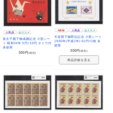
NEW
人気品
おススメ
人気品
おススメ
天皇陛下御即位記念 小型シート
皇太子殿下御成婚記念 小型シー
1990年(平成2年) 62円×2枚 未
ト 昭和34年 5円+10円 タトウ付
使用
未使用
300
円
(税別)
300
円
(税別)
商品詳細を見る