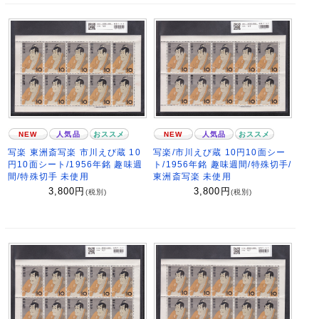
NEW
人気品
おススメ
NEW
人気品
おススメ
写楽 東洲斎写楽 市川えび蔵 10
写楽/市川えび蔵 10円10面シー
円10面シート/1956年銘 趣味週
ト/1956年銘 趣味週間/特殊切手/
間/特殊切手 未使用
東洲斎写楽 未使用
3,800
円
3,800
円
(税別)
(税別)