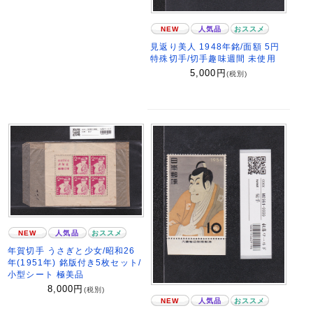
NEW
人気品
おススメ
見返り美人 1948年銘/面額 5円
特殊切手/切手趣味週間 未使用
5,000
円
(税別)
NEW
人気品
おススメ
年賀切手 うさぎと少女/昭和26
年(1951年) 銘版付き5枚セット/
小型シート 極美品
8,000
円
(税別)
NEW
人気品
おススメ