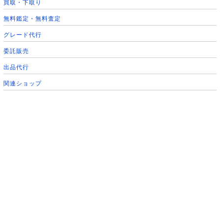
買取・下取り
無料鑑定・無料査定
グレード代行
委託販売
出品代行
関連ショップ
営業カレンダー
2026年8月の定休日
日
月
火
水
木
金
土
1
2
3
4
5
6
7
8
9
10
11
12
13
14
15