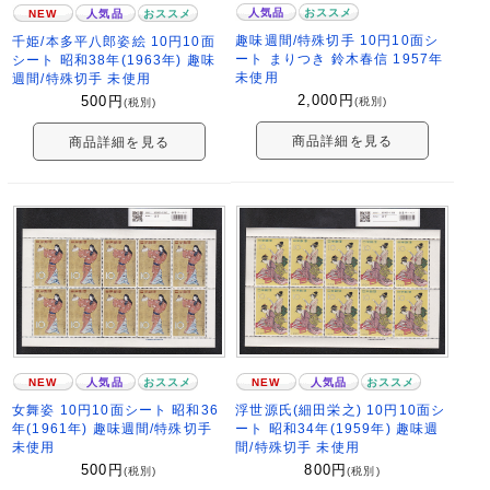
人気品
おススメ
NEW
人気品
おススメ
趣味週間/特殊切手 10円10面シ
千姫/本多平八郎姿絵 10円10面
ート まりつき 鈴木春信 1957年
シート 昭和38年(1963年) 趣味
未使用
週間/特殊切手 未使用
2,000
円
500
円
(税別)
(税別)
商品詳細を見る
商品詳細を見る
NEW
人気品
おススメ
NEW
人気品
おススメ
浮世源氏(細田栄之) 10円10面シ
女舞姿 10円10面シート 昭和36
ート 昭和34年(1959年) 趣味週
年(1961年) 趣味週間/特殊切手
間/特殊切手 未使用
未使用
800
円
500
円
(税別)
(税別)