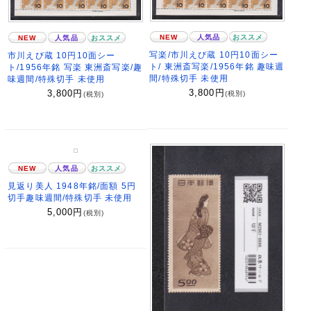
NEW
人気品
おススメ
NEW
人気品
おススメ
写楽/市川えび蔵 10円10面シー
市川えび蔵 10円10面シー
ト/ 東洲斎写楽/1956年銘 趣味週
ト/1956年銘 写楽 東洲斎写楽/趣
間/特殊切手 未使用
味週間/特殊切手 未使用
3,800
円
3,800
円
(税別)
(税別)
NEW
人気品
おススメ
見返り美人 1948年銘/面額 5円
切手趣味週間/特殊切手 未使用
5,000
円
(税別)