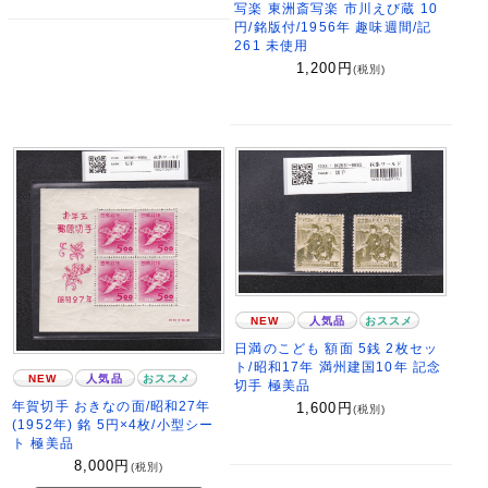
写楽 東洲斎写楽 市川えび蔵 10
円/銘版付/1956年 趣味週間/記
261 未使用
1,200
円
(税別)
NEW
人気品
おススメ
日満のこども 額面 5銭 2枚セッ
ト/昭和17年 満州建国10年 記念
NEW
人気品
おススメ
切手 極美品
年賀切手 おきなの面/昭和27年
1,600
円
(税別)
(1952年) 銘 5円×4枚/小型シー
ト 極美品
8,000
円
(税別)