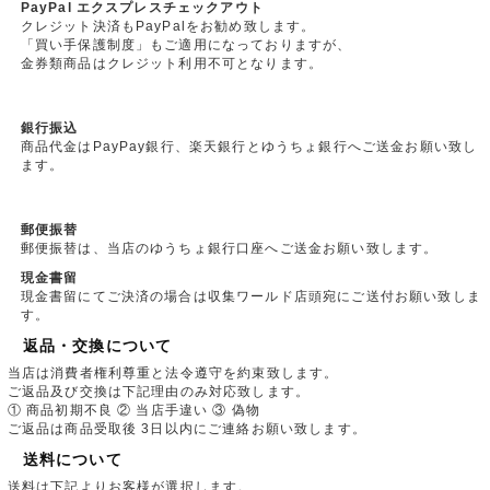
PayPal エクスプレスチェックアウト
クレジット決済もPayPalをお勧め致します。
「買い手保護制度」もご適用になっておりますが、
金券類商品はクレジット利用不可となります。
銀行振込
商品代金はPayPay銀行、楽天銀行とゆうちょ銀行へご送金お願い致し
ます。
郵便振替
郵便振替は、当店のゆうちょ銀行口座へご送金お願い致します。
現金書留
現金書留にてご決済の場合は収集ワールド店頭宛にご送付お願い致しま
す。
返品・交換について
当店は消費者権利尊重と法令遵守を約束致します。
ご返品及び交換は下記理由のみ対応致します。
① 商品初期不良 ② 当店手違い ③ 偽物
ご返品は商品受取後 3日以内にご連絡お願い致します。
送料について
送料は下記よりお客様が選択します。