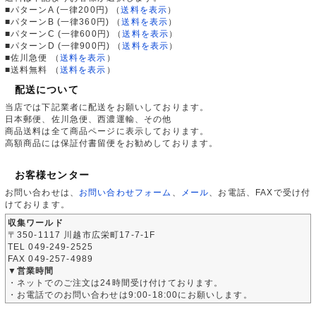
■パターンA (一律200円)
（
送料を表示
）
■パターンB (一律360円)
（
送料を表示
）
■パターンC (一律600円)
（
送料を表示
）
■パターンD (一律900円)
（
送料を表示
）
■佐川急便
（
送料を表示
）
■送料無料
（
送料を表示
）
配送について
当店では下記業者に配送をお願いしております。
日本郵便、佐川急便、西濃運輸、その他
商品送料は全て商品ページに表示しております。
高額商品には保証付書留便をお勧めしております。
お客様センター
お問い合わせは、
お問い合わせフォーム
、
メール
、お電話、FAXで受け付
けております。
収集ワールド
〒350-1117 川越市広栄町17-7-1F
TEL 049-249-2525
FAX 049-257-4989
▼営業時間
・ネットでのご注文は24時間受け付けております。
・お電話でのお問い合わせは9:00-18:00にお願いします。