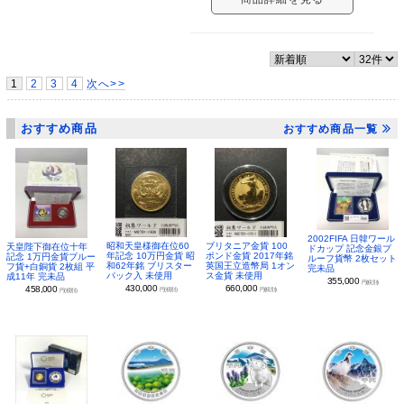
1
2
3
4
次へ>>
おすすめ商品
おすすめ商品一覧
2002FIFA 日韓ワール
昭和天皇様御在位60
ブリタニア金貨 100
天皇陛下御在位十年
ドカップ 記念金銀プ
年記念 10万円金貨 昭
ポンド金貨 2017年銘
記念 1万円金貨プルー
ルーフ貨幣 2枚セット
和62年銘 ブリスター
英国王立造幣局 1オン
フ貨+白銅貨 2枚組 平
完未品
パック入 未使用
ス金貨 未使用
成11年 完未品
355,000
円(税別)
430,000
660,000
458,000
円(税別)
円(税別)
円(税別)