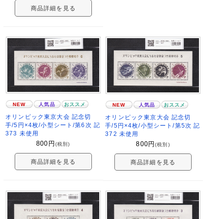
商品詳細を見る
NEW
人気品
おススメ
NEW
人気品
おススメ
オリンピック東京大会 記念切
オリンピック東京大会 記念切
手/5円×4枚/小型シート/第6次 記
手/5円×4枚/小型シート/第5次 記
373 未使用
372 未使用
800
円
800
円
(税別)
(税別)
商品詳細を見る
商品詳細を見る