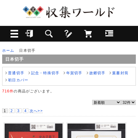
ホーム
日本切手
日本切手
普通切手
記念・特殊切手
年賀切手
故郷切手
葉書封筒
初日カバー
716件
の商品がございます。
1
2
3
4
次へ>>