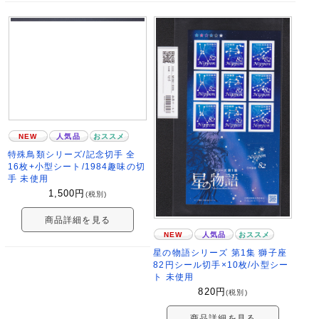
NEW
人気品
おススメ
特殊鳥類シリーズ/記念切手 全
16枚+小型シート/1984趣味の切
手 未使用
1,500
円
(税別)
商品詳細を見る
NEW
人気品
おススメ
星の物語シリーズ 第1集 獅子座
82円シール切手×10枚/小型シー
ト 未使用
820
円
(税別)
商品詳細を見る