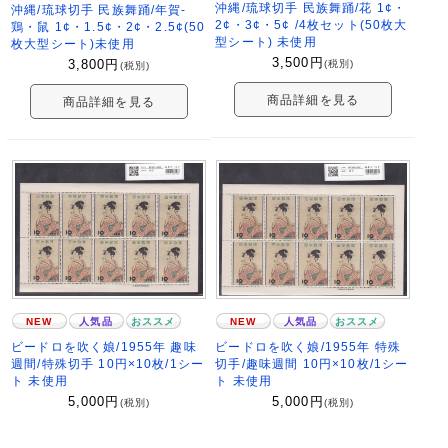
沖縄/琉球切手 民族舞踊/花 1¢・
沖縄/琉球切手 民族舞踊/年賀-
2¢・3¢・5¢ /4枚セット(50枚大
鶏・鼠 1¢・1.5¢・2¢・2.5¢(50
型シート) 未使用
枚大型シート)未使用
3,500
円
3,800
円
(税別)
(税別)
商品詳細を見る
商品詳細を見る
NEW
人気品
おススメ
NEW
人気品
おススメ
ビードロを吹く娘/1955年 趣味
ビードロを吹く娘/1955年 特殊
週間/特殊切手 10円×10枚/1シー
切手/趣味週間 10円×10枚/1シー
ト 未使用
ト 未使用
5,000
円
5,000
円
(税別)
(税別)