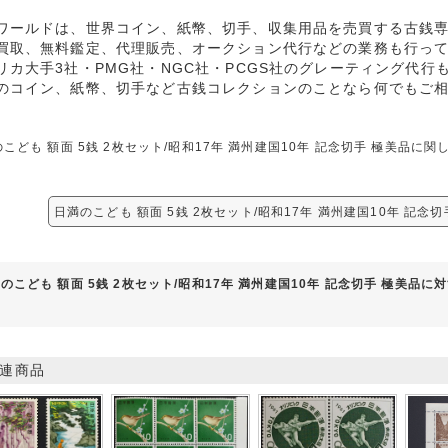
ワールドは、世界コイン、紙幣、切手、収集用品を売買する古銭
買取、無料鑑定、代理販売、オークション代行などの業務も行っ
リカ大手3社・PMG社・NGC社・PCGS社のグレーティング代行
のコイン、紙幣、切手など古銭コレクションのことなら何でもご
こども 額面 5銭 2枚セット/昭和17年 満州建国10年 記念切手 極美品
。
日満のこども 額面 5銭 2枚セット/昭和17年 満州建国10年 記念
のこども 額面 5銭 2枚セット/昭和17年 満州建国10年 記念切手 極美品
連商品