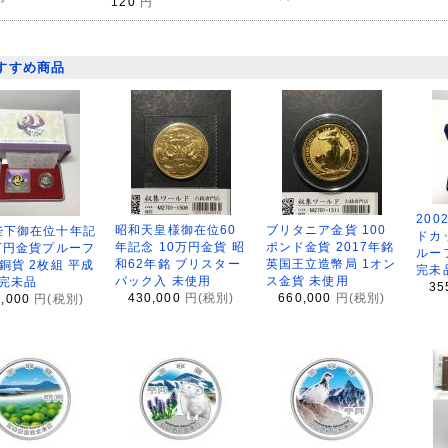
120
円
すすめ商品
200
昭和天皇様御在位60
ブリタニア金貨 100
陛下御在位十年記
ドカ
年記念 10万円金貨 昭
ポンド金貨 2017年銘
万円金貨プルーフ
ルー
和62年銘 ブリスター
英国王立造幣局 1オン
銅貨 2枚組 平成
完未
パック入 未使用
ス金貨 未使用
 完未品
35
430,000
円(税別)
660,000
円(税別)
8,000
円(税別)