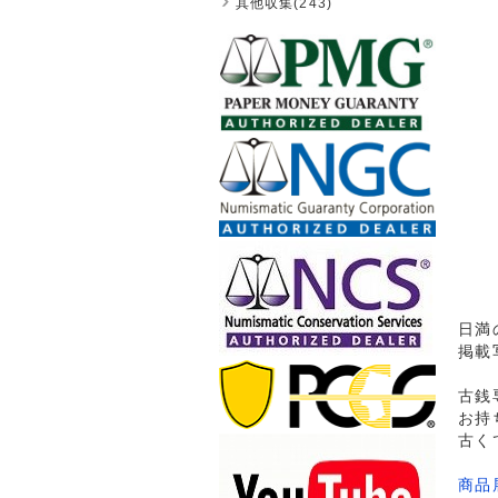
其他収集(243)
日満
掲載
古銭
お持
古く
商品