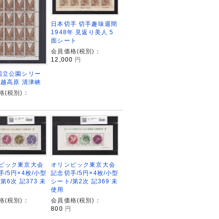
日本切手 切手趣味週間
1948年 見返り美人 5
面シート
会員価格(税別)：
12,000
円
国立公園シリー
信越高原 清津峡
格(税別)：
ピック東京大会
オリンピック東京大会
/5円×4枚/小型
記念切手/5円×4枚/小型
第6次 記373 未
シート/第2次 記369 未
使用
格(税別)：
会員価格(税別)：
800
円