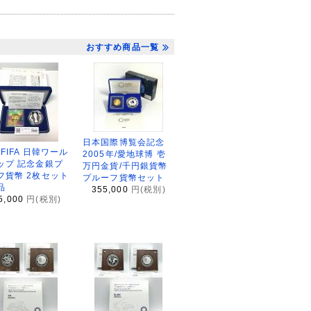
おすすめ商品一覧
日本国際博覧会記念
2FIFA 日韓ワール
2005年/愛地球博 壱
ップ 記念金銀プ
万円金貨/千円銀貨幣
フ貨幣 2枚セット
プルーフ貨幣セット
品
355,000
円(税別)
5,000
円(税別)