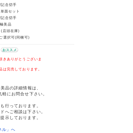
手/記念切手
.枚単面セット
手/記念切手
〜極美品
 (店頭在庫)
〜ご選択可(同梱可)
おススメ
頂きありがとうございま
品は完売しております。
 極美品の詳細情報は、
気軽にお問合せ下さい。
売も行っております。
ルドへご相談は下さい。
格提示しております。
ネル」へ