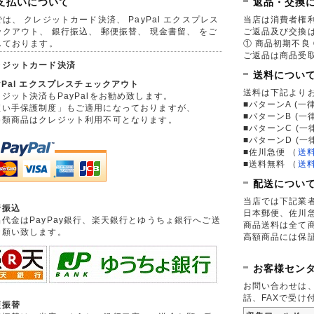
支払いについて
返品・交換
は、 クレジットカード決済、 PayPal エクスプレス
当店は消費者権
ックアウト、 銀行振込、 郵便振替、 現金書留、 をご
ご返品及び交換
しております。
① 商品初期不良 
ご返品は商品受取
レジットカード決済
送料につい
yPal エクスプレスチェックアウト
送料は下記より
ジット決済もPayPalをお勧め致します。
■パターンA (一律
買い手保護制度」もご適用になっておりますが、
■パターンB (一
券類商品はクレジット利用不可となります。
■パターンC (一
■パターンD (一
■佐川急便
（
送
■送料無料
（
送
配送につい
当店では下記業
行振込
日本郵便、佐川
品代金はPayPay銀行、楽天銀行とゆうちょ銀行へご送
商品送料は全て
お願い致します。
高額商品には保
お客様セン
お問い合わせは
話、FAXで受け
便振替