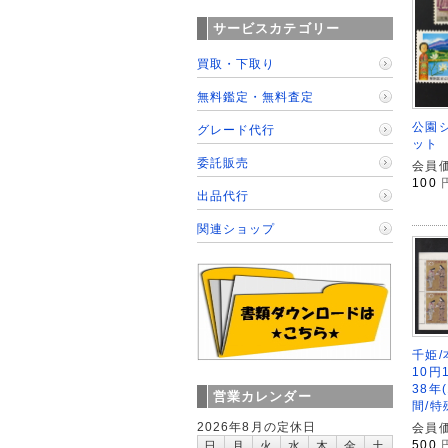
サービスカテゴリー
買取・下取り
無料鑑定・無料査定
公園
グレード代行
ット
委託販売
会員価
100
出品代行
関連ショップ
千姫
10円
38年
営業カレンダー
間/特
2026年8月の定休日
会員価
500
日
月
火
水
木
金
土