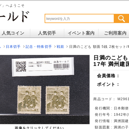
ド」へようこそ
人気コイン
人気切手
イベント案内
ご利用案内
ム
日本切手
記念・特殊切手
戦前
日満のこども 額面 5銭 2枚セット/
日満のこども 
17年 満州建
会員価格：
ポイント：
商品コード：
M296
発行機関 : 日本郵便
発行年号 : 1942年
発行情報 : 満洲国
額面図案 : 満洲の
画像をクリックしてください