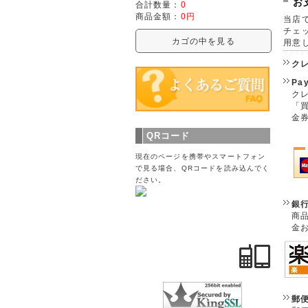
お
合計数量：
0
商品金額：
0円
当店で
チェ
カゴの中を見る
用意
ク
Pa
クレ
「
金
QRコード
現在のページを携帯やスマートフォン
で見る場合、QRコードを読み込んでく
ださい。
銀
商
金
郵