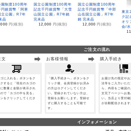
園制度100周年
国立公園制度100周年
国立公園制度100周年
千円銀貨幣「阿寒
記念千円銀貨幣「大雪
記念千円銀貨幣「中部
東京
国立公園」R7年
山国立公園」R7年銘
山岳国立公園」R7年
ク記
未品
完未品
銘 完未品
オリ
,000
円(税別)
12,000
円(税別)
12,000
円(税別)
会/
1
ご注文の流れ
注文
お客様情報
購入手続き
カゴに入れる」ボタンをク
「購入手続きへ」ボタンをク
お届け先の指定やお
ックすると「現在のカゴの
リック後、会員登録がお済み
法等をご入力いただ
」に数量と金額が表示され
の方はログインしてくださ
ら、内容をご確認の
すので「カゴの中を見る」
い。登録されていない方は、
文完了ページへお進
タンをクリックしてくださ
登録をお願いします。登録せ
い。当店より受付確
。
ずに購入することも可能で
が自動配信されます
す。
インフォメーション