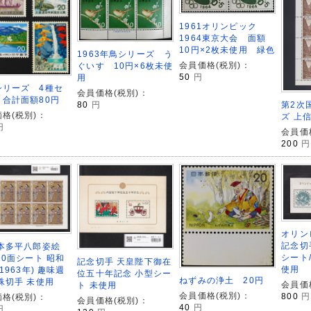
1961オリンピック
1964東京大会 面額
10円×2枚未使用 緑色
1963年鳥シリーズ う
会員価格(税別)：
ぐいす 10円×6枚未使
50
円
用
シリーズ 4種セ
会員価格(税別)：
 合計面額80円
第2次
80
円
格(税別)：
ズ 上
円
会員価
200
円
オリン
記念切手
/本多平八郎姿絵
シート/
10面シート 昭和
記念切手 天皇陛下御在
使用
(1963年) 趣味週
位五十年記念 小型シー
ねずみの浄土 20円
殊切手 未使用
会員価
ト 未使用
会員価格(税別)：
800
円
格(税別)：
会員価格(税別)：
40
円
円