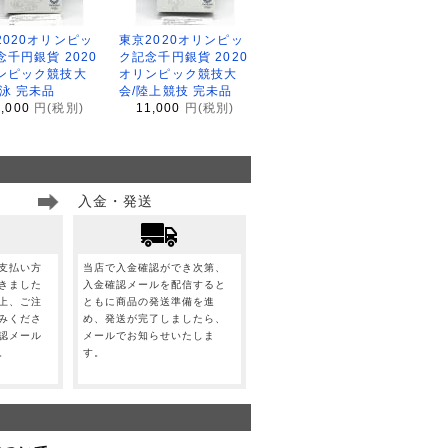
2020オリンピッ
東京2020オリンピッ
念千円銀貨 2020
ク記念千円銀貨 2020
ンピック競技大
オリンピック競技大
水泳 完未品
会/陸上競技 完未品
1,000
円(税別)
11,000
円(税別)
入金・発送
支払い方
当店で入金確認ができ次第、
きました
入金確認メールを配信すると
上、ご注
ともに商品の発送準備を進
みくださ
め、発送が完了しましたら、
認メール
メールでお知らせいたしま
。
す。