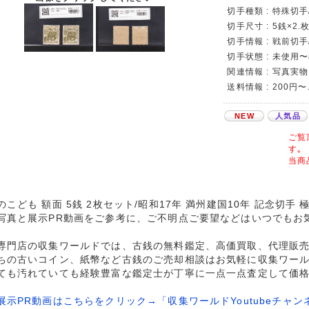
切手種類 : 特殊切
切手尺寸 : 5銭×2
切手情報 : 戦前切
切手状態 : 未使用
関連情報 : 写真実物
送料情報 : 200円
NEW
人気品
ご覧
す｡
当商
のこども 額面 5銭 2枚セット/昭和17年 満州建国10年 記念切手
写真と展示PR動画をご参考に、ご不明点ご要望などはいつでもお
専門店の収集ワールドでは、古銭の無料鑑定、高価買取、代理販
ちの古いコイン、紙幣など古銭のご売却相談はお気軽に収集ワー
ても汚れていても経験豊富な鑑定士が丁寧に一点一点査定して価
展示PR動画はこちらをクリック→「収集ワールドYoutubeチャン