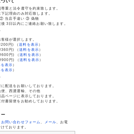
について
利尊重と法令遵守を約束致します。
は下記理由のみ対応致します。
② 当店手違い ③ 偽物
後 3日以内にご連絡お願い致します。
て
お客様が選択します。
200円)
（
送料を表示
）
律360円)
（
送料を表示
）
律600円)
（
送料を表示
）
律900円)
（
送料を表示
）
料を表示
）
料を表示
）
て
者に配送をお願いしております。
急便、西濃運輸、その他
商品ページに表示しております。
証付書留便をお勧めしております。
ター
、
お問い合わせフォーム
、
メール
、お電
付けております。