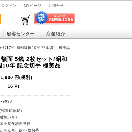
ログイン
MYページ
お問合せ
顧客センター
店舗紹介
昭和17年 満州建国10年 記念切手 極美品
額面 5銭 2枚セット/昭和
国10年 記念切手 極美品
1,600
円(税別)
16
Pt
1-9993
(郵政印刷局)
(昭和17年)
建国十周年記念発行
子どもたち/5銭×2枚切手