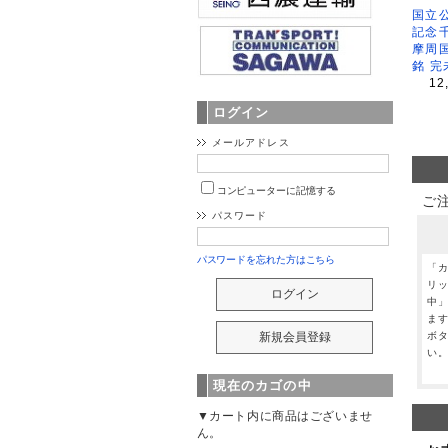
国立公
記念
摩周
銘 完
12
ログイン
メールアドレス
コンピューターに記憶する
ご
パスワード
パスワードを忘れた方はこちら
「
リ
中
ま
ボ
い
現在のカゴの中
▼カート内に商品はございませ
ん。