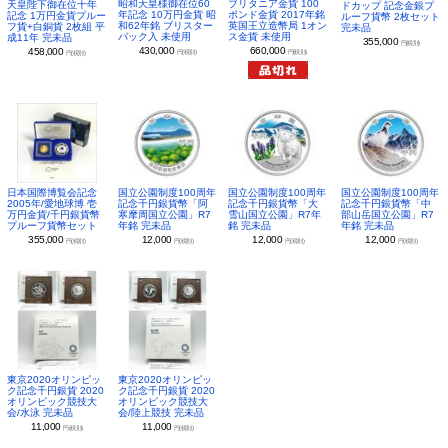
昭和天皇様御在位60
ブリタニア金貨 100
天皇陛下御在位十年
ドカップ 記念金銀プ
年記念 10万円金貨 昭
ポンド金貨 2017年銘
記念 1万円金貨プルー
ルーフ貨幣 2枚セット
和62年銘 ブリスター
英国王立造幣局 1オン
フ貨+白銅貨 2枚組 平
完未品
パック入 未使用
ス金貨 未使用
成11年 完未品
355,000
円(税別)
430,000
660,000
458,000
円(税別)
円(税別)
円(税別)
日本国際博覧会記念
国立公園制度100周年
国立公園制度100周年
国立公園制度100周年
2005年/愛地球博 壱
記念千円銀貨幣「阿
記念千円銀貨幣「大
記念千円銀貨幣「中
万円金貨/千円銀貨幣
寒摩周国立公園」R7
雪山国立公園」R7年
部山岳国立公園」R7
プルーフ貨幣セット
年銘 完未品
銘 完未品
年銘 完未品
355,000
12,000
12,000
12,000
円(税別)
円(税別)
円(税別)
円(税別)
東京2020オリンピッ
東京2020オリンピッ
ク記念千円銀貨 2020
ク記念千円銀貨 2020
オリンピック競技大
オリンピック競技大
会/水泳 完未品
会/陸上競技 完未品
11,000
11,000
円(税別)
円(税別)