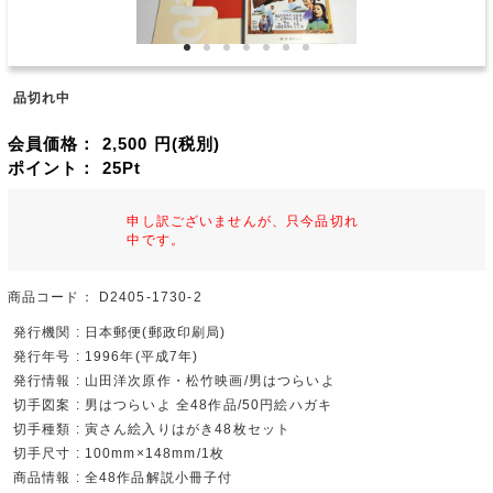
品切れ中
会員価格：
2,500
円(税別)
ポイント：
25
Pt
申し訳ございませんが、只今品切れ
中です。
商品コード：
D2405-1730-2
発行機関 : 日本郵便(郵政印刷局)
発行年号 : 1996年(平成7年)
発行情報 : 山田洋次原作・松竹映画/男はつらいよ
切手図案 : 男はつらいよ 全48作品/50円絵ハガキ
切手種類 : 寅さん絵入りはがき48枚セット
切手尺寸 : 100mm×148mm/1枚
商品情報 : 全48作品解説小冊子付