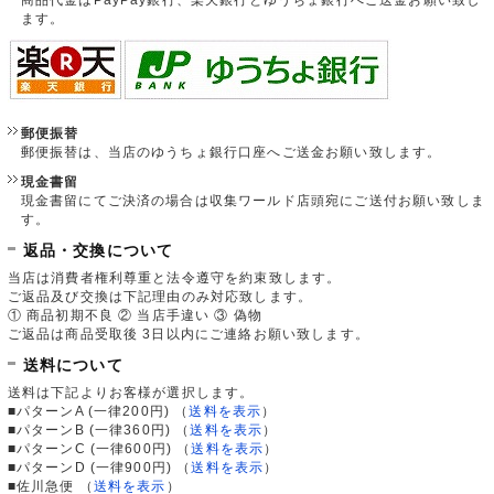
ます。
郵便振替
郵便振替は、当店のゆうちょ銀行口座へご送金お願い致します。
現金書留
現金書留にてご決済の場合は収集ワールド店頭宛にご送付お願い致しま
す。
返品・交換について
当店は消費者権利尊重と法令遵守を約束致します。
ご返品及び交換は下記理由のみ対応致します。
① 商品初期不良 ② 当店手違い ③ 偽物
ご返品は商品受取後 3日以内にご連絡お願い致します。
送料について
送料は下記よりお客様が選択します。
■パターンA (一律200円)
（
送料を表示
）
■パターンB (一律360円)
（
送料を表示
）
■パターンC (一律600円)
（
送料を表示
）
■パターンD (一律900円)
（
送料を表示
）
■佐川急便
（
送料を表示
）