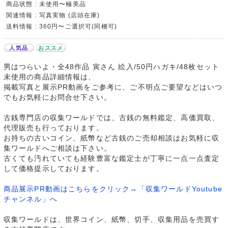
商品状態 : 未使用〜極美品
関連情報 : 写真実物 (店頭在庫)
送料情報 : 360円〜ご選択可(同梱可)
人気品
おススメ
男はつらいよ・全48作品 寅さん 絵入/50円ハガキ/48枚セット
未使用の商品詳細情報は、
掲載写真と展示PR動画をご参考に、ご不明点ご要望などはいつ
でもお気軽にお問合せ下さい。
古銭専門店の収集ワールドでは、古銭の無料鑑定、高価買取、
代理販売も行っております。
お持ちの古いコイン、紙幣など古銭のご売却相談はお気軽に収
集ワールドへご相談は下さい。
古くても汚れていても経験豊富な鑑定士が丁寧に一点一点査定
して価格提示しております。
商品展示PR動画はこちらをクリック→「収集ワールドYoutube
チャンネル」へ
収集ワールドは、世界コイン、紙幣、切手、収集用品を売買す